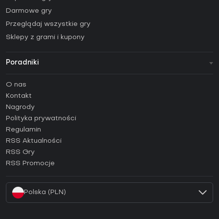
Darmowe gry
Przeglądaj wszystkie gry
Sklepy z grami i kupony
Poradniki
FAQ
O nas
Poradniki
Kontakt
Jak aktywować klucz Steam (CD Key)?
Nagrody
Jak aktywować klucz Epic Games (CD Key)?
Polityka prywatności
Regulamin
Jak aktywować klucz GOG (CD Key)?
RSS Aktualności
Jak aktywować klucz Ubisoft Connect (CD Key)?
RSS Gry
Jak aktywować klucz EA App (CD Key)?
RSS Promocje
Jak aktywować klucz Battle.net (CD Key)?
Polska (PLN)