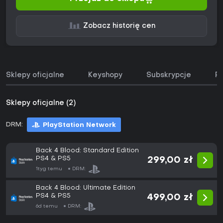
Zobacz historię cen
Sklepy oficjalne
Keyshopy
Subskrypcje
Pa
Sklepy oficjalne (2)
DRM:
PlayStation Network
Back 4 Blood: Standard Edition
PS4 & PS5
299,00 zł
1tyg temu
DRM:
Back 4 Blood: Ultimate Edition
PS4 & PS5
499,00 zł
6d temu
DRM: