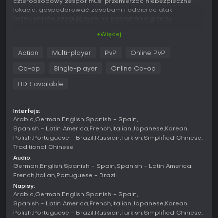
czteroosobowy zespół musi przemierzać niebezpieczne
lokacje, gospodarować zasobami i odpierać ataki
przeciwników reagujących na poczynania graczy.
+Więcej
Rozgrywka
Podstawą rozgrywki jest przemierzanie liniowych etapów
Action
Multi-player
PvP
Online PvP
kampanii i walka z typowymi Ridden oraz ich specjalnymi
odmianami, które potrafią zaskoczyć lub przytłoczyć
Co-op
Single-player
Online Co-op
drużynę. Strzelanie opiera się na szerokim wyborze broni
palnej i białej, a sukces zależy od dobrego
HDR available
pozycjonowania, oszczędzania amunicji oraz podnoszenia
powalonych sojuszników. Do dyspozycji jest ośmioro
konfigurowalnych Ocalonych, z których każdy zaczyna z
Interfejs:
unikalnymi atutami wpływającymi na styl gry - od
Arabic
German
English
Spanish - Spain
zarządzania zdrowiem po siłę ataku.
Spanish - Latin America
French
Italian
Japanese
Korean
Polish
Portuguese - Brazil
Russian
Turkish
Simplified Chinese
Centralnym elementem jest system kart w stylu rogue-lite.
Traditional Chinese
Przed każdą misją gracze budują talię złożoną z piętnastu
Audio:
kart, które dają premie do statystyk, nowe umiejętności lub
German
English
Spanish - Spain
Spanish - Latin America
efekty oddziałujące na całą drużynę. Dzięki nim każda
French
Italian
Portuguese - Brazil
próba przebiega inaczej - karty modyfikują zdrowie,
Napisy:
wytrzymałość, rodzaje obrażeń czy podatności wrogów. AI
Arabic
German
English
Spanish - Spain
Game Director śledzi postępy i reakcje graczy, dynamicznie
Spanish - Latin America
French
Italian
Japanese
Korean
dodając zagrożenia, umieszczając przedmioty lub
Polish
Portuguese - Brazil
Russian
Turkish
Simplified Chinese
nakładając karty korupcji, które zmieniają warunki misji, takie