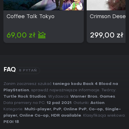
Coffee Talk Tokyo
Crimson Deser
69,00 zł
299,00 zł
FAQ
8 PYTAŃ
Zanim zaczniesz szukać
taniego kodu Back 4 Blood na
PlayStation
, sprawdź najważniejsze informacje. Twórcy:
Turtle Rock Studios
. Wydawca:
Warner Bros. Games
.
Data premiery na PC:
12 paź 2021
. Gatunki:
Action
.
Kategorie:
Multi-player
,
PvP
,
Online PvP
,
Co-op
,
Single-
player
,
Online Co-op
,
HDR available
. Klasyfikacja wiekowa:
PEGI 18
.