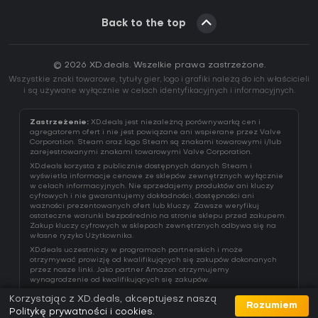
Back to the top
© 2026 XD.deals. Wszelkie prawa zastrzeżone.
Wszystkie znaki towarowe, tytuły gier, logo i grafiki należą do ich właścicieli
i są używane wyłącznie w celach identyfikacyjnych i informacyjnych.
Zastrzeżenie:
XD.deals jest niezależną porównywarką cen i
agregatorem ofert i nie jest powiązane ani wspierane przez Valve
Corporation. Steam oraz logo Steam są znakami towarowymi i/lub
zarejestrowanymi znakami towarowymi Valve Corporation.
XD.deals korzysta z publicznie dostępnych danych Steam i
wyświetla informacje cenowe ze sklepów zewnętrznych wyłącznie
w celach informacyjnych. Nie sprzedajemy produktów ani kluczy
cyfrowych i nie gwarantujemy dokładności, dostępności ani
ważności prezentowanych ofert lub kluczy. Zawsze weryfikuj
ostateczne warunki bezpośrednio na stronie sklepu przed zakupem.
Zakup kluczy cyfrowych w sklepach zewnętrznych odbywa się na
własne ryzyko Użytkownika.
XD.deals uczestniczy w programach partnerskich i może
otrzymywać prowizję od kwalifikujących się zakupów dokonanych
przez nasze linki. Jako partner Amazon otrzymujemy
wynagrodzenie od kwalifikujących się zakupów.
Korzystając z XD.deals, akceptujesz naszą
Rozumiem
Politykę prywatności i cookies
.