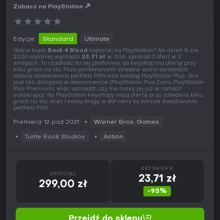
Zobacz na PlayStation
★
★
★
★
★
Edycje:
Standard
Ultimate
Gdzie kupić
Back 4 Blood
najtaniej na PlayStation? Na dzień 8 sie
2026 najtaniej wychodzi
23,71 zł
w G2A, spośród 3 ofert w 2
sklepach. To rzadkość na tej platformie, bo keyshop ma ofertę przy
kilku grach na sto. Poza porównaniem sklepów warto sprawdzić
tańsze doładowania portfela PSN oraz katalog PlayStation Plus. Gra
jest też dostępna w abonamencie (PlayStation Plus Extra, PlayStation
Plus Premium), więc sprawdź, czy nie masz jej już w ramach
subskrypcji. Na PlayStation keyshopy mają ofertę przy zaledwie kilku
grach na sto, więc realną drogą w dół ceny są tańsze doładowania
portfela PSN.
Premiera: 12 paź 2021
Warner Bros. Games
Turtle Rock Studios
Action
KEYSHOPS
OFFICIAL
23,71 zł
299,00 zł
-95%
Przejdź do sklepu