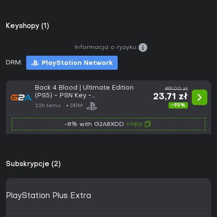
Keyshopy (1)
Informacja o ryzyku:
DRM:
PlayStation Network
Back 4 Blood | Ultimate Edition
499,00 zł
(PS5) - PSN Key -
23,71 zł
ASIA/OCEANIA/AFRICA
-95%
22h temu
DRM:
copy
-8% with G2A8XDD
Subskrypcje (2)
PlayStation Plus Extra