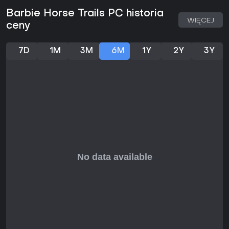
Barbie Horse Trails PC historia
WIĘCEJ
ceny
7D
1M
3M
6M
1Y
2Y
3Y