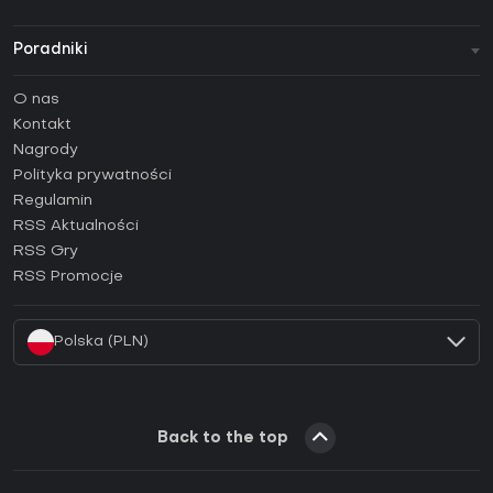
Poradniki
FAQ
O nas
Poradniki
Kontakt
Jak aktywować klucz Steam (CD Key)?
Nagrody
Jak aktywować klucz Epic Games (CD Key)?
Polityka prywatności
Regulamin
Jak aktywować klucz GOG (CD Key)?
RSS Aktualności
Jak aktywować klucz Ubisoft Connect (CD Key)?
RSS Gry
Jak aktywować klucz EA App (CD Key)?
RSS Promocje
Jak aktywować klucz Battle.net (CD Key)?
Polska (PLN)
Back to the top