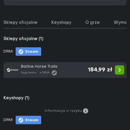
Sklepy oficjalne
Keyshopy
O grze
Wymaga
Sklepy oficjalne (1)
DRM:
Steam
Barbie Horse Trails
184,99 zł
1tyg temu
DRM:
Keyshopy (1)
Informacja o ryzyku:
DRM:
Steam