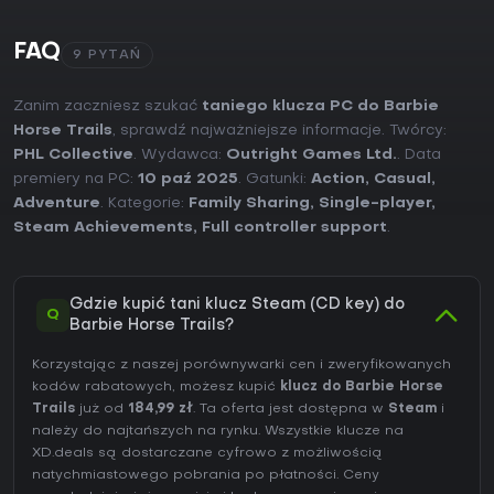
FAQ
9 PYTAŃ
Zanim zaczniesz szukać
taniego klucza PC do Barbie
Horse Trails
, sprawdź najważniejsze informacje. Twórcy:
PHL Collective
. Wydawca:
Outright Games Ltd.
. Data
premiery na PC:
10 paź 2025
. Gatunki:
Action
,
Casual
,
Adventure
. Kategorie:
Family Sharing
,
Single-player
,
Steam Achievements
,
Full controller support
.
Gdzie kupić tani klucz Steam (CD key) do
Q
Barbie Horse Trails?
Korzystając z naszej porównywarki cen i zweryfikowanych
kodów rabatowych, możesz kupić
klucz do Barbie Horse
Trails
już od
184,99 zł
. Ta oferta jest dostępna w
Steam
i
należy do najtańszych na rynku. Wszystkie klucze na
XD.deals są dostarczane cyfrowo z możliwością
natychmiastowego pobrania po płatności. Ceny