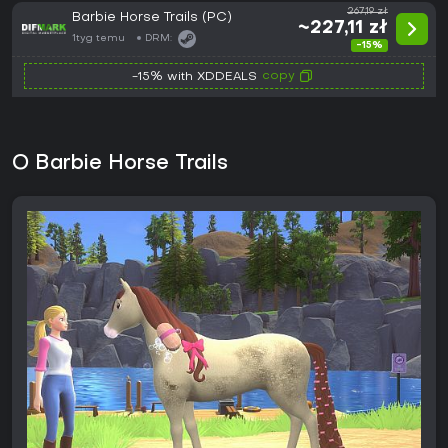
267,19 zł
Barbie Horse Trails (PC)
~227,11 zł
1tyg temu
DRM:
-15%
copy
-15% with XDDEALS
O Barbie Horse Trails