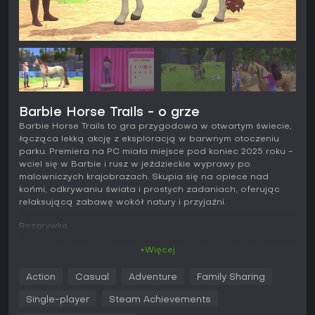
Barbie Horse Trails - o grze
Barbie Horse Trails to gra przygodowa w otwartym świecie,
łącząca lekką akcję z eksploracją w barwnym otoczeniu
parku. Premiera na PC miała miejsce pod koniec 2025 roku -
wciel się w Barbie i rusz w jeździeckie wyprawy po
malowniczych krajobrazach. Skupia się na opiece nad
końmi, odkrywaniu świata i prostych zadaniach, oferując
relaksującą zabawę wokół natury i przyjaźni.
Rozgrywka
W Barbie Horse Trails podstawą pętli gry jest jazda i
+Więcej
budowanie więzi z koniem Lucky w rozległym Canterbury
Trails Park. Pielęgnuj, karm i ozdabiaj Lucky, by poprawić
Action
Casual
Adventure
Family Sharing
wrażenia z jazdy. Eksploracja odgrywa kluczową rolę -
spaceruj, truchtaj lub galopuj przez pola, lasy, góry i jeziora.
Single-player
Steam Achievements
Po drodze wykonuj misje poboczne z przyjaciółmi Barbie,