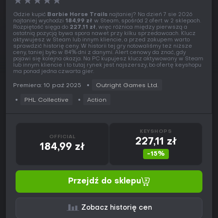
★
★
★
★
★
Gdzie kupić
Barbie Horse Trails
najtaniej? Na dzień 7 sie 2026
najtaniej wychodzi
184,99 zł
w Steam, spośród 2 ofert w 2 sklepach.
Rozpiętość sięga do
227,11 zł
, więc różnica między pierwszą a
ostatnią pozycją bywa spora nawet przy kilku sprzedawcach. Klucz
aktywujesz w Steam lub innym kliencie, a przed zakupem warto
sprawdzić historię ceny. W historii tej gry notowaliśmy też niższe
ceny, taniej było w 84% dni z danymi. Alert cenowy da znać, gdy
pojawi się kolejna okazja. Na PC kupujesz klucz aktywowany w Steam
lub innym kliencie i to tutaj rynek jest najszerszy, bo ofertę keyshopu
ma ponad jedna czwarta gier.
Premiera: 10 paź 2025
Outright Games Ltd.
PHL Collective
Action
KEYSHOPS
OFFICIAL
227,11 zł
184,99 zł
-15%
Przejdź do sklepu
Zobacz historię cen