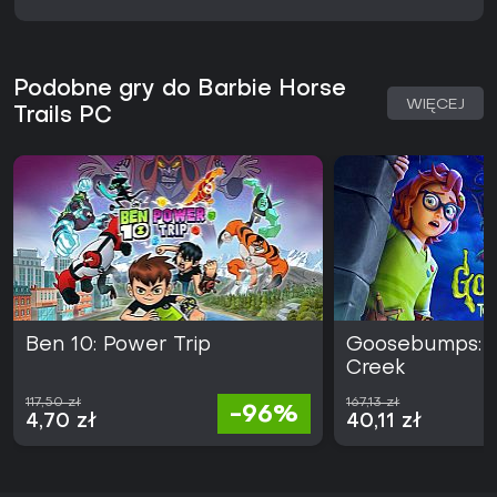
Podobne gry do Barbie Horse
WIĘCEJ
Trails PC
Ben 10: Power Trip
Goosebumps: Te
Creek
117,50 zł
167,13 zł
-96%
4,70 zł
40,11 zł