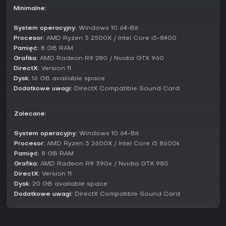
wędrowaniem.
Minimalne:
Czy warto grać?
System operacyjny:
Windows 10 64-Bit
Dla młodszych graczy i miłośników lekkich, beztroskich
Procesor:
AMD Ryzen 5 2500X / Intel Core i5-8400
przygód Barbie Horse Trails to świetny wybór. Recenzje
Pamięć:
8 GB RAM
chwalą dostępność i urok, podkreślając, jak kolorowy świat
Grafika:
AMD Radeon R9 280 / Nvidia GTX 960
i proste sterowanie angażują dzieci na godziny. Przytulna
DirectX:
Version 11
atmosfera i pozytywne motywy przyjaźni oraz natury czynią
Dysk:
16 GB available space
ją bezpieczną, zabawną opcją bez trudnych wyzwań.
Dodatkowe uwagi:
DirectX Compatible Sound Card
Od premiery w październiku 2025 roku zbiera pozytywne
opinie za prostotę i frajdę, choć niektórzy narzekają na
Zalecane:
powtarzalność po dłuższym czasie. Jeśli wolisz spokojną
eksplorację od rywalizacji, ta gra zapewni przyjazną
System operacyjny:
Windows 10 64-Bit
rozrywkę. Idealna dla fanów gier o koniach szukających
Procesor:
AMD Ryzen 5 2600X / Intel Core i5 8600k
czegoś kolorowego i bez presji.
Pamięć:
8 GB RAM
Aktualny stan i aktualizacje
Grafika:
AMD Radeon R9 390x / Nvidia GTX 980
DirectX:
Version 11
Na początku 2026 roku Barbie Horse Trails jest w stanie
premierowym, bez zapowiedzianych dużych patchy czy
Dysk:
20 GB available space
sezonów. Na PC działa płynnie, bez powszechnych
Dodatkowe uwagi:
DirectX Compatible Sound Card
problemów zgłaszanych przez graczy. Pełna zawartość z
linią zadań i kolekcjonerkami dostępna od razu po starcie.