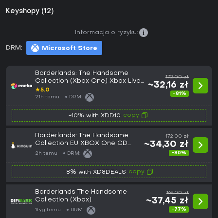
Keyshopy (12)
Informacja o ryzyku:
DRM:
Microsoft Store
Borderlands: The Handsome
172,00 zł
Collection (Xbox One) Xbox Live
~32,16 zł
Key EUROPE
★
5.0
-81%
21h temu
DRM:
copy
-10% with XDD10
Borderlands: The Handsome
172,00 zł
Collection EU XBOX One CD
~34,30 zł
Key
-80%
2h temu
DRM:
copy
-8% with XD8DEALS
Borderlands The Handsome
169,00 zł
Collection (Xbox)
~37,45 zł
-77%
1tyg temu
DRM: