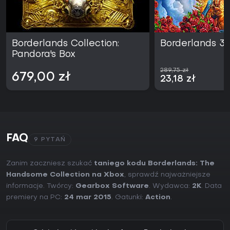
Borderlands Collection:
Borderlands 3
Pandora's Box
289,75 zł
679,00 zł
23,18 zł
FAQ
9 PYTAŃ
Zanim zaczniesz szukać
taniego kodu Borderlands: The
Handsome Collection na Xbox
, sprawdź najważniejsze
informacje. Twórcy:
Gearbox Software
. Wydawca:
2K
. Data
premiery na PC:
24 mar 2015
. Gatunki:
Action
.