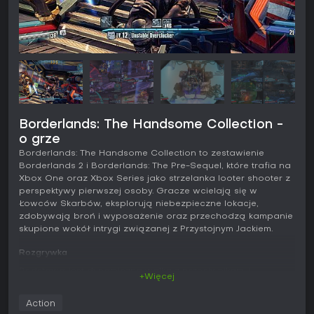
Borderlands: The Handsome Collection -
o grze
Borderlands: The Handsome Collection to zestawienie
Borderlands 2 i Borderlands: The Pre-Sequel, które trafia na
Xbox One oraz Xbox Series jako strzelanka looter shooter z
perspektywy pierwszej osoby. Gracze wcielają się w
Łowców Skarbów, eksplorują niebezpieczne lokacje,
zdobywają broń i wyposażenie oraz przechodzą kampanie
skupione wokół intrygi związanej z Przystojnym Jackiem.
Rozgrywka
Podstawą jest dynamiczna walka z przeciwnikami i
+Więcej
zbieranie losowego łupu - od broni o unikalnych efektach
po uzbrojenie z różnymi typami obrażeń żywiołowych i
Action
statystykami. Każda postać oferuje własne umiejętności oraz