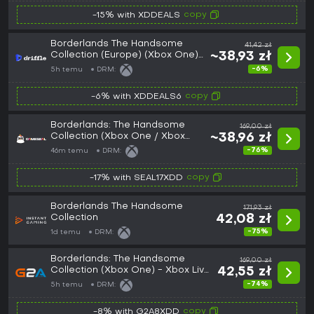
copy
-15% with XDDEALS
Borderlands The Handsome
41,42 zł
Collection (Europe) (Xbox One)
~38,93 zł
- Xbox Live - Digital Key
-6%
5h temu
DRM:
copy
-6% with XDDEALS6
Borderlands: The Handsome
169,00 zł
Collection (Xbox One / Xbox
~38,96 zł
Series X|S) Xbox Live Key - EU
-76%
46m temu
DRM:
copy
-17% with SEAL17XDD
Borderlands The Handsome
171,93 zł
Collection
42,08 zł
-75%
1d temu
DRM:
Borderlands: The Handsome
169,00 zł
Collection (Xbox One) - Xbox Live
42,55 zł
Key - EUROPE
-74%
5h temu
DRM:
copy
-8% with G2A8XDD