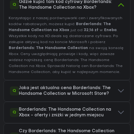
Gdzie kupić tani kod cyfrowy Borderlands:
Q
The Handsome Collection na Xbox?
Korzystając z naszej porównywarki cen i zweryfikowanych
kodów rabatowych, możesz kupić
Borderlands: The
Handsome Collection na Xbox
już od
32,16 zł
w
Eneba
.
Wszystkie kody na XD.deals są dostarczane cyfrowo. Po
zakupie aktywuj kod na koncie Microsoft i pobierz
Borderlands: The Handsome Collection
na swoją konsolę
Xbox. Ceny uwzględniają prowizje i kody, więc zawsze
widzisz najniższą cenę Borderlands: The Handsome
Collection na
Xbox
. Sprawdź
historię cen Borderlands: The
Handsome Collection
, aby kupić w najlepszym momencie.
Jaka jest aktualna cena Borderlands: The
Q
Handsome Collection w Microsoft Store?
Borderlands: The Handsome Collection na
Q
Xbox - oferty i zniżki w jednym miejscu
Czy Borderlands: The Handsome Collection