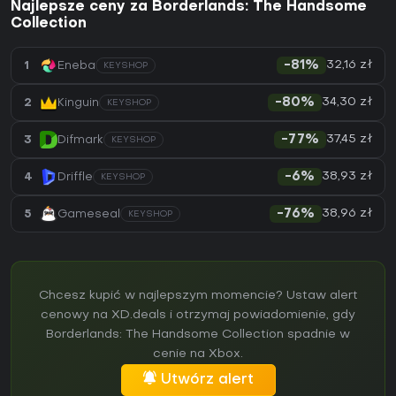
Najlepsze ceny za Borderlands: The Handsome
Collection
32,16 zł
1
Eneba
-81%
KEYSHOP
34,30 zł
2
Kinguin
-80%
KEYSHOP
37,45 zł
3
Difmark
-77%
KEYSHOP
38,93 zł
4
Driffle
-6%
KEYSHOP
38,96 zł
5
Gameseal
-76%
KEYSHOP
Chcesz kupić w najlepszym momencie? Ustaw alert
cenowy na XD.deals i otrzymaj powiadomienie, gdy
Borderlands: The Handsome Collection spadnie w
cenie na Xbox.
Utwórz alert