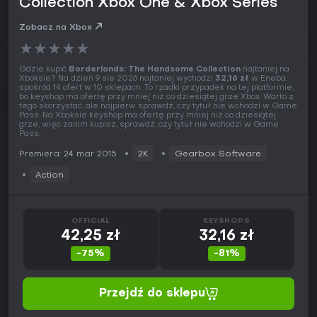
Collection Xbox One & Xbox Series
Zobacz na Xbox
★
★
★
★
★
Gdzie kupić
Borderlands: The Handsome Collection
najtaniej na
Xboksie? Na dzień 9 sie 2026 najtaniej wychodzi
32,16 zł
w Eneba,
spośród 14 ofert w 10 sklepach. To rzadki przypadek na tej platformie,
bo keyshop ma ofertę przy mniej niż co dziesiątej grze Xbox. Warto z
tego skorzystać, ale najpierw sprawdź, czy tytuł nie wchodzi w Game
Pass. Na Xboksie keyshop ma ofertę przy mniej niż co dziesiątej
grze, więc zanim kupisz, sprawdź, czy tytuł nie wchodzi w Game
Pass.
Premiera: 24 mar 2015
2K
Gearbox Software
Action
OFFICIAL
KEYSHOPS
42,25 zł
32,16 zł
-75%
-81%
Przejdź do sklepu