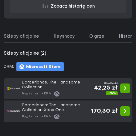
Zobacz historię cen
Sklepy oficjalne
Keyshopy
O grze
Histori
Sklepy oficjalne (2)
DRM:
Microsoft Store
Borderlands: The Handsome
169,00 zł
Collection
42,25 zł
-75%
1tyg temu
DRM:
Borderlands: The Handsome
Collection Xbox One
170,30 zł
1tyg temu
DRM: