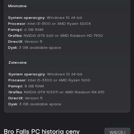
Minimalne:
Gra nie ma wyraźnie nazwanych trybów poza tym rdzeniem,
ale wariacje wynikają z proceduralnych elementów i
System operacyjny:
Windows 10 64-bit
rotującej roli Brokkoli, co zwiększa regrywalność. Sesje
Procesor:
Intel i3-3100 or AMD Ryzen 1200X
multiplayer przypominają miks battle royale i wyścigów z
Pamięć:
6 GB RAM
przeszkodami, dostosowany do wielkich grup.
Grafika:
NVIDIA GTX 660 or AMD Radeon HD 7950
Roli graczy i mechaniki
DirectX:
Version 11
Dysk:
3 GB available space
W każdym meczu role dzielą się na dwa typy: owoce i
warzywa, czyli większość skupiona na unikaniu i awansie,
oraz Brokkoli - antagonista z mocą aktywacji pułapek. Jako
Zalecane:
jedzenie opanuj układ mapy, by przewidywać zagrożenia, a
jako Brokkoli wybieraj idealne chwile na pułapki dla
System operacyjny:
Windows 10 64-bit
maksymalnego zamieszania.
Procesor:
Intel i5-3300 or AMD Ryzen 1600
Taka konfiguracja tworzy asymetryczną rozgrywkę, gdzie
Pamięć:
8 GB RAM
współpraca wśród jedzenia jest minimalna, ale wspólny cel
Grafika:
NVIDIA GTX 1050Ti or AMD Radeon RX 470
pokonania Brokkoli ich jednoczy na chwilę. Sterowanie jest
DirectX:
Version 11
proste - podstawowy ruch i skoki - co czyni grę przystępną
Dysk:
3 GB available space
na luźne sesje, ale wystarczająco głęboką na rywalizację.
Czy warto grać?
Fanom chaotycznych multiplayerowych party games z
humorem Bro Falls daje solidną wartość, zwłaszcza że jest
Bro Falls PC historia ceny
WIĘCEJ