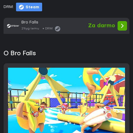
DRM:
Steam
Bro Falls
Za darmo
21tyg temu
DRM:
O Bro Falls