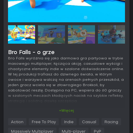
Bro Falls - o grze
Bro Falls wyróżnia się jako darmowa gra partyowa w trybie
masowego multiplayer, łącząca akcję, casualowe wyścigi i
chaotyczne elementy indie w szalone doświadczenie online.
W tej produkcji trafiasz do dziwnego świata, w którym
owoce i warzywa walczą na arenach pełnych przeszkód, a
jeden gracz wciela się w złowrogiego Brokkoli, by
sabotować resztę. Dostępna na PC, wspiera do 60 graczy
w szalonych meczach kładących nacisk na szybkie refleksy,
strategię i solidną dawkę szczęścia.
+Więcej
Grywalność
Główna pętla rozgrywki w Bro Falls polega na pokonywaniu
Action
Free To Play
Indie
Casual
Racing
zdradliwych tras zastawionych pułapkami i przeszkodami w
rywalizacji z dziesiątkami innych graczy. Sterujesz uroczymi
Massively Multiplayer
Multi-player
PvP