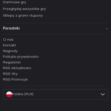
Darmowe gry
Przeglądaj wszystkie gry
Sklepy z grami i kupony
Poradniki
FAQ
O nas
Poradniki
Kontakt
Jak aktywować klucz Steam (CD Key)?
Nagrody
Jak aktywować klucz Epic Games (CD Key)?
Polityka prywatności
Regulamin
Jak aktywować klucz GOG (CD Key)?
RSS Aktualności
Jak aktywować klucz Ubisoft Connect (CD Key)?
RSS Gry
Jak aktywować klucz EA App (CD Key)?
RSS Promocje
Jak aktywować klucz Battle.net (CD Key)?
Polska (PLN)