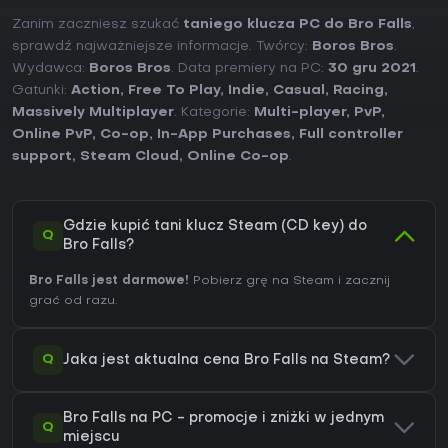
Zanim zaczniesz szukać
taniego klucza PC do Bro Falls
,
sprawdź najważniejsze informacje. Twórcy:
Boros Bros
.
Wydawca:
Boros Bros
. Data premiery na PC:
30 gru 2021
.
Gatunki:
Action
,
Free To Play
,
Indie
,
Casual
,
Racing
,
Massively Multiplayer
. Kategorie:
Multi-player
,
PvP
,
Online PvP
,
Co-op
,
In-App Purchases
,
Full controller
support
,
Steam Cloud
,
Online Co-op
.
Gdzie kupić tani klucz Steam (CD key) do
Q
Bro Falls?
Bro Falls jest darmowe!
Pobierz grę na Steam i zacznij
grać od razu.
Q
Jaka jest aktualna cena Bro Falls na Steam?
Bro Falls na PC - promocje i zniżki w jednym
Q
miejscu