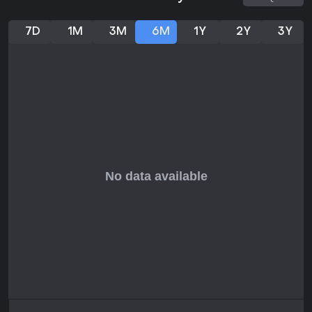
całkowicie free-to-play. Odbiór graczy jest w większości
pozytywny - ponad 19 000 recenzji ze średnią około 74
procent aprobaty - chwalących zabawę w grupie, mimo
7D
1M
3M
6M
1Y
2Y
3Y
zgłaszanych przez użytkowników problemów technicznych.
Gra idealnie nadaje się na krótkie sesje z kumplami czy
randomowymi meczami online, przyciągając miłośników
tytułów mieszających rywalizację z komedią. Jeśli wolisz
strukturalne single player czy nie lubisz nieprzewidywalnego
multiplayera, może nie wciągnąć na dłużej, ale niski próg
wejścia pozwala szybko sprawdzić samemu.