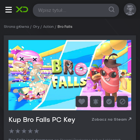
Wszystkie
Strona główna
Gry
Action
Bro Falls
Kup Bro Falls PC Key
Zobacz na Steam
★
★
★
★
★