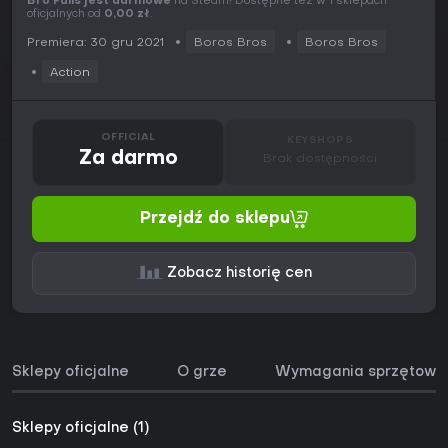
Bro Falls jest darmowe
na Steam! Dostępne też w 1 sklepach
oficjalnych od
0,00 zł
.
Premiera: 30 gru 2021
Boros Bros
Boros Bros
Action
OFFICIAL
KEYSHOPS
Za darmo
Brak dostępności
Przejdź do sklepu
Zobacz historię cen
Sklepy oficjalne
O grze
Wymagania sprzętowe
Sklepy oficjalne (1)