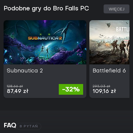
Podobne gry do Bro Falls PC
WIĘCEJ
Subnautica 2
Battlefield 6
128,66 zł
295,03 zł
-32%
87,49 zł
109,16 zł
FAQ
8 PYTAŃ