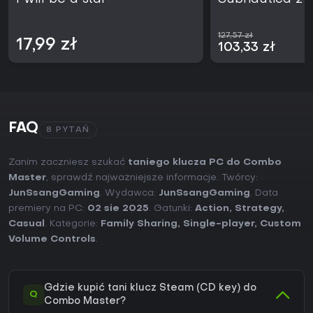
127,57 zł
17,99 zł
103,33 zł
FAQ
8 PYTAŃ
Zanim zaczniesz szukać
taniego klucza PC do Combo
Master
, sprawdź najważniejsze informacje. Twórcy:
JunSsangGaming
. Wydawca:
JunSsangGaming
. Data
premiery na PC:
02 sie 2025
. Gatunki:
Action
,
Strategy
,
Casual
. Kategorie:
Family Sharing
,
Single-player
,
Custom
Volume Controls
.
Gdzie kupić tani klucz Steam (CD key) do
Q
Combo Master?