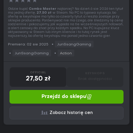
★
★
★
★
★
Gdzie kupić
Combo Master
najtaniej? Na dzień 6 sie 2026 ten tytuł
ma jedną ofertę,
27,50 zł
w Steam. Na PC to typowa sytuacja, bo
ofertę w keyshopie ma tylko co czwarty tytuł, a reszta zostaje przy
sklepie producenta. Porównywać nie ma czego, ale śledzimy tę cenę
codziennie i pokazujemy, jak wypada na tle wcześniejszych notowań,
a alert cenowy da znać przy każdym spadku. Na PC kupujesz klucz
aktywowany w Steam lub innym kliencie i to tutaj rynek jest
najszerszy, bo ofertę keyshopu ma ponad jedna czwarta gier.
Premiera: 02 sie 2025
JunSsangGaming
JunSsangGaming
Action
OFFICIAL
KEYSHOPS
27,50 zł
Brak dostępności
Przejdź do sklepu
Zobacz historię cen