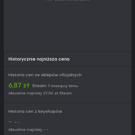
nieustającego skupienia, ta oferuje satysfakcjonujący grind
ku mistrzostwu.
Historycznie najniższa cena
Historia cen ze sklepów oficjalnych
6,87 zł
Steam
7 miesięcy temu
Aktualnie najniżej:
27,50 zł
Steam
Historia cen z keyshopów
-
-
-
Aktualnie najniżej:
-
-