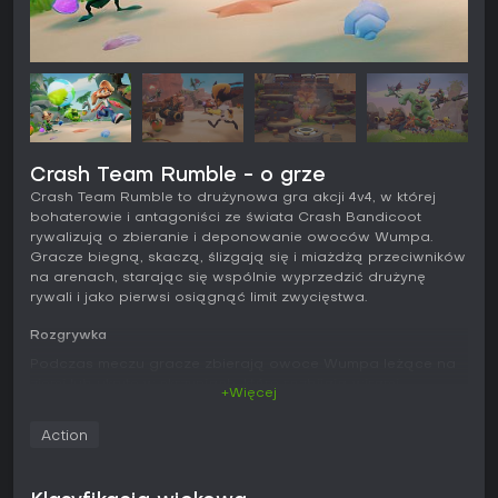
Crash Team Rumble - o grze
Crash Team Rumble to drużynowa gra akcji 4v4, w której
bohaterowie i antagoniści ze świata Crash Bandicoot
rywalizują o zbieranie i deponowanie owoców Wumpa.
Gracze biegną, skaczą, ślizgają się i miażdżą przeciwników
na arenach, starając się wspólnie wyprzedzić drużynę
rywali i jako pierwsi osiągnąć limit zwycięstwa.
Rozgrywka
Podczas meczu gracze zbierają owoce Wumpa leżące na
ziemi lub ukryte w skrzyniach, które rozbijają wirami,
+Więcej
uderzeniami lub ślizgami. Każdy wybiera postać z puli
podzielonej na trzy elastyczne role, decydujące o sposobie
Action
wspierania drużyny. Scorery przenoszą większe ilości
owoców i szybko deponują je w banku. Blockerzy kontrolują
obszar, spowalniając lub powstrzymując rywali przed