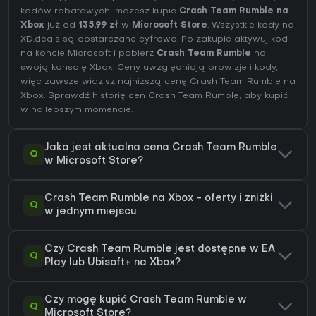
kodów rabatowych, możesz kupić
Crash Team Rumble na
Xbox
już od
135,99 zł
w
Microsoft Store
. Wszystkie kody na
XD.deals są dostarczane cyfrowo. Po zakupie aktywuj kod
na koncie Microsoft i pobierz
Crash Team Rumble
na
swoją konsolę Xbox. Ceny uwzględniają prowizje i kody,
więc zawsze widzisz najniższą cenę Crash Team Rumble na
Xbox
. Sprawdź
historię cen Crash Team Rumble
, aby kupić
w najlepszym momencie.
Jaka jest aktualna cena Crash Team Rumble
Q
w Microsoft Store?
Crash Team Rumble na Xbox - oferty i zniżki
Q
w jednym miejscu
Czy Crash Team Rumble jest dostępne w EA
Q
Play lub Ubisoft+ na Xbox?
Czy mogę kupić Crash Team Rumble w
Q
Microsoft Store?