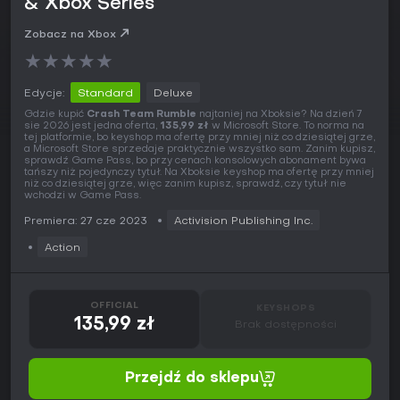
& Xbox Series
Zobacz na Xbox
★
★
★
★
★
Edycje:
Standard
Deluxe
Gdzie kupić
Crash Team Rumble
najtaniej na Xboksie? Na dzień 7
sie 2026 jest jedna oferta,
135,99 zł
w Microsoft Store. To norma na
tej platformie, bo keyshop ma ofertę przy mniej niż co dziesiątej grze,
a Microsoft Store sprzedaje praktycznie wszystko sam. Zanim kupisz,
sprawdź Game Pass, bo przy cenach konsolowych abonament bywa
tańszy niż pojedynczy tytuł. Na Xboksie keyshop ma ofertę przy mniej
niż co dziesiątej grze, więc zanim kupisz, sprawdź, czy tytuł nie
wchodzi w Game Pass.
Premiera: 27 cze 2023
Activision Publishing Inc.
Action
OFFICIAL
KEYSHOPS
135,99 zł
Brak dostępności
Przejdź do sklepu