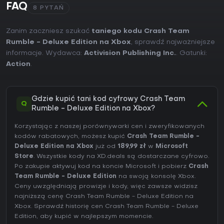
FAQ
8 PYTAŃ
Zanim zaczniesz szukać
taniego kodu Crash Team
Rumble - Deluxe Edition na Xbox
, sprawdź najważniejsze
informacje. Wydawca:
Activision Publishing Inc.
. Gatunki:
Action
.
Gdzie kupić tani kod cyfrowy Crash Team
Q
Rumble - Deluxe Edition na Xbox?
Korzystając z naszej porównywarki cen i zweryfikowanych
kodów rabatowych, możesz kupić
Crash Team Rumble -
Deluxe Edition na Xbox
już od
189,99 zł
w
Microsoft
Store
. Wszystkie kody na XD.deals są dostarczane cyfrowo.
Po zakupie aktywuj kod na koncie Microsoft i pobierz
Crash
Team Rumble - Deluxe Edition
na swoją konsolę Xbox.
Ceny uwzględniają prowizje i kody, więc zawsze widzisz
najniższą cenę Crash Team Rumble - Deluxe Edition na
Xbox
. Sprawdź
historię cen Crash Team Rumble - Deluxe
Edition
, aby kupić w najlepszym momencie.