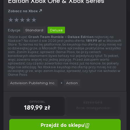
Edition Xbox One & Xbox Series
Zobacz na Xbox
★
★
★
★
★
Edycje:
Standard
Deluxe
Gdzie kupić
Crash Team Rumble - Deluxe Edition
najtaniej na
Xboksie? Na dzień 6 sie 2026 jest jedna oferta,
189,99 zł
w Microsoft
Store. To norma na tej platformie, bo keyshop ma ofertę przy mniej niż
co dziesiątej grze, a Microsoft Store sprzedaje praktycznie wszystko
sam. Zanim kupisz, sprawdź Game Pass, bo przy cenach
konsolowych abonament bywa tańszy niż pojedynczy tytuł. To pakiet,
więc zawiera więcej niż jedną pozycję. Przed zakupem warto
sprawdzić, czy części zawartości nie masz już na koncie, bo pakiety
tego nie odliczają. Na Xboksie keyshop ma ofertę przy mniej niż co
dziesiątej grze, więc zanim kupisz, sprawdź, czy tytuł nie wchodzi w
Game Pass.
Activision Publishing Inc.
Action
OFFICIAL
KEYSHOPS
189,99 zł
Brak dostępności
Przejdź do sklepu