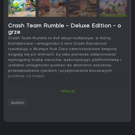
Crash Team Rumble - Deluxe Edition - o
grze
Crash Team Rumble to 4v4 akcja multiplayer, w której
bohaterowie i antagoniści z serii Crash Bandicoot
rywalizują o Wumpa fruit. Dwa czteroosobowe zespoły
ścigają się po arenach, by jako pierwsze zdeponować
wymaganą liczbę owoców, wykorzystując platformówkę i
unikalne umiejętności postaci do zbierania zasobów,
przeszkadzania rywalom i przejmowania kluczowych
punktów na mapie.
Rozgrywka
+Więcej
Podstawą meczu jest zbieranie Wumpa fruit z ziemi lub ze
skrzyń, a następnie ich deponowanie w banku drużyny.
Action
Skrzynie rozbija się spinem, body slamem lub ślizgiem, a
samo deponowanie wymaga krótkiego czasu, podczas
którego zawodnik jest łatwym celem dla przeciwników. Mapy
oferują zróżnicowane układy z przeszkodami, które
nagradzają precyzyjne skoki i ślizgi, a karzą za złe
ustawienie.