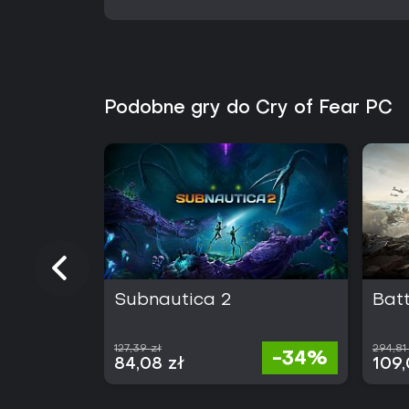
Podobne gry do Cry of Fear PC
Subnautica 2
Batt
127,39 zł
294,81
-34%
84,08 zł
109,