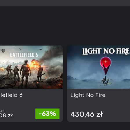
lefield 6
Light No Fire
 zł
-63%
430,46 zł
08 zł