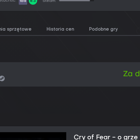
tacritic:
tbd
8.3
Steam:
ia sprzętowe
Historia cen
Podobne gry
Za 
Cry of Fear - o grze