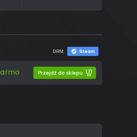
DRM:
Steam
darmo
Przejdź do sklepu