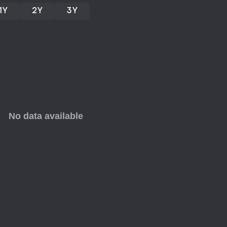
1Y
2Y
3Y