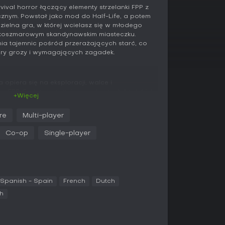
rvival horror łączący elementy strzelanki FPP z
znym. Powstał jako mod do Half-Life, a potem
ielna gra, w której wcielasz się w młodego
koszmarowym skandynawskim miasteczku.
ia tajemnic pośród przerażających starć, co
ery grozy i wymagających zagadek.
opiera się na eksploracji, walce i
u FPP. Szukasz ograniczonych zasobów, takich
+Więcej
ządzając ciasnym ekwipunkiem, co zmusza do
 odrażającymi wrogami. Walka jest celowa i
re
Multi-player
dego pojedynku - dysponujesz 24 unikalnymi
lną. Gra stawia na nieszablonowe myślenie w
Co-op
Single-player
, często opartych na interpretacji wskazówek
iczne odgrywają kluczową rolę dzięki
rzeczywistości, która trzyma w niepewności, a
immersję.
Spanish - Spain
French
Dutch
h
single-player trwającą ponad osiem godzin, z
 od twoich decyzji i działań. Dla miłośników
ryb co-op na do czterech graczy, w którym
agając się z tymi samymi koszmarami. Poza