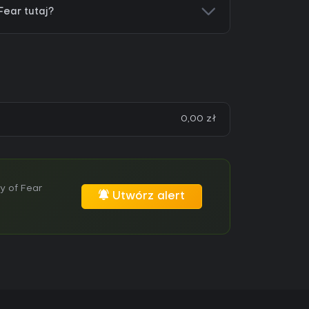
Fear tutaj?
0,00 zł
y of Fear
Utwórz alert