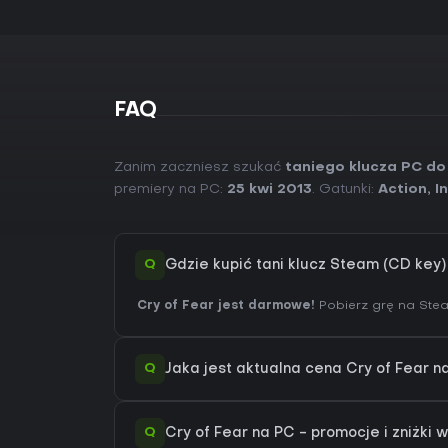
FAQ
Zanim zaczniesz szukać
taniego klucza PC do
premiery na PC:
25 kwi 2013
. Gatunki:
Action
,
I
Q
Gdzie kupić tani klucz Steam (CD key)
Cry of Fear jest darmowe!
Pobierz grę na Stea
Q
Jaka jest aktualna cena Cry of Fear 
Q
Cry of Fear na PC - promocje i zniżki 