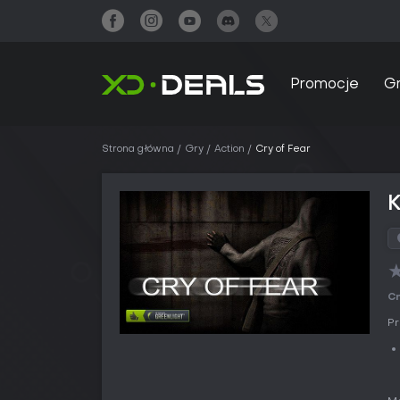
Promocje
G
Strona główna
Gry
Action
Cry of Fear
K
Cr
Pr