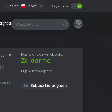
Region:
Polska
Keyshops:
Wszystkie platformy
agrody
Kup w oficjalnym sklepie:
team
Za darmo
Kup w keyshopach:
0,00 zł
.
Zobacz historię cen