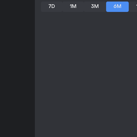
7D
1M
3M
6M