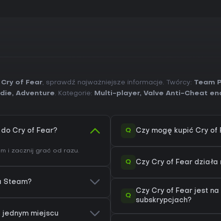
 Cry of Fear
, sprawdź najważniejsze informacje. Twórcy:
Team P
ndie
,
Adventure
. Kategorie:
Multi-player
,
Valve Anti-Cheat en
Q
 do Cry of Fear?
Czy mogę kupić Cry of
m i zacznij grać od razu.
Q
Czy Cry of Fear dział
na Steam?
Czy Cry of Fear jest n
Q
subskrypcjach?
w jednym miejscu