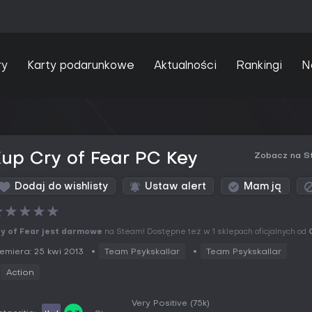
ry
Karty podarunkowe
Aktualności
Rankingi
N
up Cry of Fear PC Key
Zobacz na S
Dodaj do wishlisty
Ustaw alert
Mam ją
★
★
★
★
★
y of Fear jest darmowe
na Steam! Dostępne też w 1 sklepach oficjalnych od
emiera: 25 kwi 2013
Team Psykskallar
Team Psykskallar
Action
Very Positive
(75k)