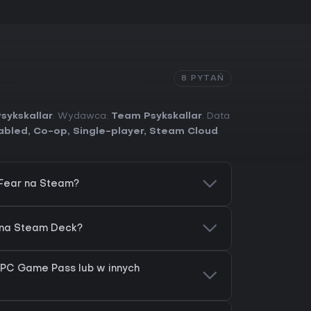
8 PYTAŃ
sykskallar
. Wydawca:
Team Psykskallar
. Data
abled
,
Co-op
,
Single-player
,
Steam Cloud
.
 Fear na Steam?
a na Steam Deck?
a PC Game Pass lub w innych