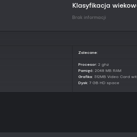
główną zawartością wsparcie d
Klasyfikacja wieko
społecznościowych kampanii, prz
scenariuszom od fanów.
Brak informacji
Czy warto grać?
Cry of Fear to wciąż świetny wy
wciągającą podróż w duchu klas
chwalą jego przerażającą atmos
2026 roku nadal uznają go za do
Zalecane:
cenisz psychologiczne zagłębie
ciągłych aktualizacji czy live ser
Procesor:
2 ghz
osobom wrażliwym na mocny ho
Pamięć:
2048 MB RAM
nowoczesnych mechanik.
Grafika:
512MB Video Card wi
Aktualny stan i dziedzictwo
Dysk:
7 GB HD space
W 2026 roku Cry of Fear nadal 
prężnej społeczności modderski
dodatkami. Brak oficjalnych pat
gry trzyma poziom, z ponad 20
kampanią po ukończeniu głównej
surowy, autentyczny klimat, który