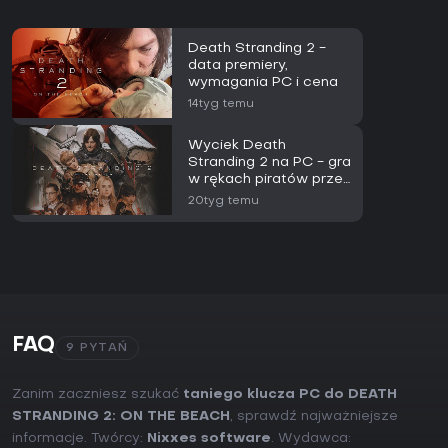
Death Stranding 2 -
data premiery,
wymagania PC i cena
14tyg temu
Wyciek Death
Stranding 2 na PC - gra
w rękach piratów przed
oficjalną premierą
20tyg temu
FAQ
9 PYTAŃ
Zanim zaczniesz szukać
taniego klucza PC do DEATH
STRANDING 2: ON THE BEACH
, sprawdź najważniejsze
informacje. Twórcy:
Nixxes software
. Wydawca: