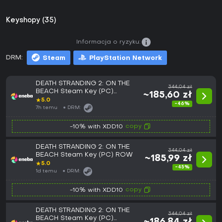
Keyshopy (35)
Informacja o ryzyku:
DRM:
Steam
PlayStation Network
DEATH STRANDING 2: ON THE
344,04 zł
BEACH Steam Key (PC)
~185,60 zł
EUROPE
★
5.0
-46%
7h temu
DRM:
copy
-10% with XDD10
DEATH STRANDING 2: ON THE
344,04 zł
BEACH Steam Key (PC) ROW
~185,99 zł
★
5.0
-45%
1d temu
DRM:
copy
-10% with XDD10
DEATH STRANDING 2: ON THE
344,04 zł
BEACH Steam Key (PC)