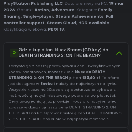
PlayStation Publishing LLC
. Data premiery na PC:
19 mar
2026
. Gatunki:
Action
,
Adventure
. Kategorie:
Family
Sharing
,
Single-player
,
Steam Achievements
,
Full
controller support
,
Steam Cloud
,
HDR available
.
Klasyfikacja wiekowa:
PEGI 18
.
Gdzie kupić tani klucz Steam (CD key) do
Q
DEATH STRANDING 2: ON THE BEACH?
Korzystając z naszej porównywarki cen i zweryfikowanych
kodów rabatowych, możesz kupić
klucz do DEATH
STRANDING 2: ON THE BEACH
już od
185,60 zł
. Ta oferta
jest dostępna w
Eneba
i należy do najtańszych na rynku.
Wszystkie klucze na XD.deals są dostarczane cyfrowo z
możliwością natychmiastowego pobrania po płatności.
Ceny uwzględniają już prowizje i kody promocyjne, więc
zawsze widzisz najniższą cenę DEATH STRANDING 2: ON
THE BEACH na
PC
. Sprawdź
historię cen DEATH STRANDING
2: ON THE BEACH
, aby kupić w najlepszym momencie.