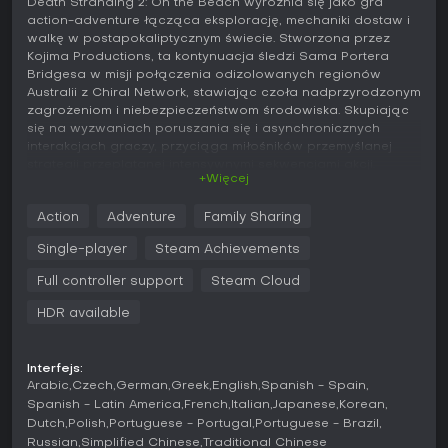
Death Stranding 2: On the Beach wyróżnia się jako gra
action-adventure łącząca eksplorację, mechaniki dostaw i
walkę w postapokaliptycznym świecie. Stworzona przez
Kojima Productions, ta kontynuacja śledzi Sama Portera
Bridgesa w misji połączenia odizolowanych regionów
Australii z Chiral Network, stawiając czoła nadprzyrodzonym
zagrożeniom i niebezpieczeństwom środowiska. Skupiając
się na wyzwaniach poruszania się i asynchronicznych
interakcjach graczy, przyciąga miłośników przemyślanej
strategii przeplatanej intensywnymi sekwencjami akcji.
+Więcej
Grywalność
Action
Adventure
Family Sharing
W Death Stranding 2: On the Beach podstawą rozgrywki jest
przygotowanie do podróży, pokonywanie zdradliwych
Single-player
Steam Achievements
terenów i realizacja dostaw, by rozszerzać sieć. Gracze
analizują mapy, pakując niezbędne przedmioty jak drabiny
Full controller support
Steam Cloud
czy granaty krwiste, a potem radzą sobie z przeszkodami -
HDR available
burzami piaskowymi ograniczającymi widoczność i
równowagę, trzęsieniami ziemi zmieniającymi krajobraz czy
wezbranymi rzekami po ulewnych deszczach. Timefall,
deszcz przyspieszający starzenie, wprowadza dodatkowe
Interfejs:
Arabic
Czech
German
Greek
English
Spanish - Spain
ryzyko podczas wypraw na zewnątrz.
Spanish - Latin America
French
Italian
Japanese
Korean
Mechaniki walki i skradania dają dużą swobodę. Spotkania
Dutch
Polish
Portuguese - Portugal
Portuguese - Brazil
z widmowymi BT wymagają narzędzi jak blood boomerangi
Russian
Simplified Chinese
Traditional Chinese