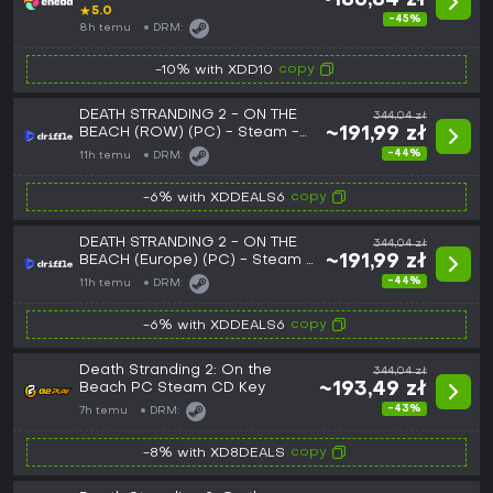
~186,84 zł
GLOBAL
★
5.0
-45%
8h temu
DRM:
copy
-10% with XDD10
DEATH STRANDING 2 - ON THE
344,04 zł
BEACH (ROW) (PC) - Steam -
~191,99 zł
Digital Key
-44%
11h temu
DRM:
copy
-6% with XDDEALS6
DEATH STRANDING 2 - ON THE
344,04 zł
BEACH (Europe) (PC) - Steam -
~191,99 zł
Digital Key
-44%
11h temu
DRM:
copy
-6% with XDDEALS6
Death Stranding 2: On the
344,04 zł
Beach PC Steam CD Key
~193,49 zł
-43%
7h temu
DRM:
copy
-8% with XD8DEALS