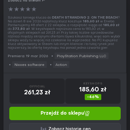
Zobacz na Steam
★
★
★
★
★
Szukasz taniego klucza do
DEATH STRANDING 2: ON THE BEACH
?
Na dzień 8 sie 2026 najtańszy klucz kosztuje
185,60 zł
w Eneba.
Porównujemy 48 ofert z 22 sklepów, a rozpiętość sięga od
185,60 zł
do
373,80 zł
. W keyshopach najniższa cena to 185,60 zł, w
oficjalnych sklepach od 261,23 zł. Przy takiej liczbie sprzedawców
różnica między skrajnymi ofertami bywa kilkukrotna, więc sam wybór
sklepu waży tu więcej niż czekanie na wyprzedaż. Na PC kupujesz
klucz aktywowany w Steam lub innym kliencie i to tutaj rynek jest
najszerszy, bo ofertę keyshopu ma ponad jedna czwarta gier.
Premiera: 19 mar 2026
PlayStation Publishing LLC
Nixxes software
Action
KEYSHOPS
OFFICIAL
185,60 zł
261,23 zł
-46%
Przejdź do sklepu
Zobacz historię cen