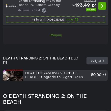
Death Stranding 2: On the
344,04 zł
Beach PC Steam CD Key
~193,49 zł
-43%
7h temu
DRM:
copy
-8% with XD8DEALS
+Więcej
DEATH STRANDING 2: ON THE BEACH DLC
WIĘCEJ
(1)
DEATH STRANDING 2: ON THE
50,00 zł
BEACH - Upgrade to Digital Deluxe
Edition
O DEATH STRANDING 2: ON THE
BEACH