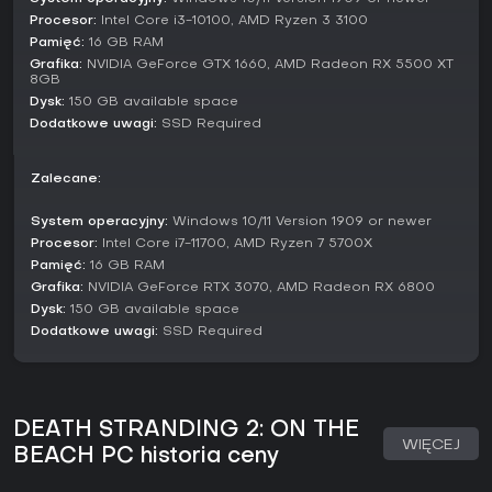
Procesor:
Intel Core i3-10100, AMD Ryzen 3 3100
Tryby gry
Pamięć:
16 GB RAM
Gra skupia się na trybie fabularnym z kampanią trwającą
Grafika:
NVIDIA GeForce GTX 1660, AMD Radeon RX 5500 XT
około 35 godzin, w której Sam wykonuje kontynentalne
8GB
dostawy i quests napędzane narracją, by zapobiec
Dysk:
150 GB available space
wyginięciu ludzkości. Ten tryb kładzie nacisk na rozwój
Dodatkowe uwagi:
SSD Required
infrastruktury i konfrontacje z zagrożeniami w otwartym
świecie z cyklem dnia i nocy oraz dynamiczną pogodą.
Zalecane:
Misje poboczne wzbogacają doświadczenie o różnorodne
wyzwania - dostawy na czas, transport delikatnego ładunku
System operacyjny:
Windows 10/11 Version 1909 or newer
czy nietypowe zadania jak odnalezienie zaginionego
Procesor:
Intel Core i7-11700, AMD Ryzen 7 5700X
kangura. Te opcjonalne aktywności odblokowują gadżety i
Pamięć:
16 GB RAM
podnoszą rangi baz, zachęcając do eksploracji bez
Grafika:
NVIDIA GeForce RTX 3070, AMD Radeon RX 6800
konieczności cofania się.
Dysk:
150 GB available space
Choć głównie single-player, asynchroniczne elementy online
Dodatkowe uwagi:
SSD Required
wplecione są we wszystkie tryby, umożliwiając pośrednie
interakcje poprzez modyfikacje wspólnego świata i
wzajemne wsparcie.
Czy warto grać?
DEATH STRANDING 2: ON THE
WIĘCEJ
Death Stranding 2: On the Beach zdobyło wysokie uznanie
BEACH PC historia ceny
za dopracowanie mechanik oryginału - IGN wystawił 9/10
za ulepszoną walkę, usprawnione systemy i wciągającą