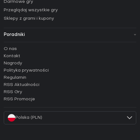
Darmowe gry
Przeglądaj wszystkie gry
Sklepy z grami i kupony
Poradniki
FAQ
O nas
Poradniki
Kontakt
Jak aktywować klucz Steam (CD Key)?
Nagrody
Jak aktywować klucz Epic Games (CD Key)?
Polityka prywatności
Regulamin
Jak aktywować klucz GOG (CD Key)?
RSS Aktualności
Jak aktywować klucz Ubisoft Connect (CD Key)?
RSS Gry
Jak aktywować klucz EA App (CD Key)?
RSS Promocje
Jak aktywować klucz Battle.net (CD Key)?
Polska (PLN)