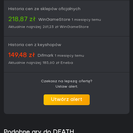
Opcje sterowania obejmują pełne wsparcie myszy i
Historia cen ze sklepów oficjalnych
klawiatury z custom keybinds oraz integrację z kontrolerem
DualSense - haptic feedback i adaptive triggers symulują
218,87 zł
WinGameStore
1 miesięcy temu
ciężar ładunku oraz napięcie walki.
Aktualnie najniżej:
261,23 zł
WinGameStore
Historia cen z keyshopów
149,48 zł
Difmark
1 miesięcy temu
Aktualnie najniżej:
185,60 zł
Eneba
Czekasz na lepszą ofertę?
Ustaw alert.
Utwórz alert
Podobne gry do DEATH