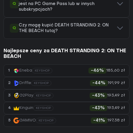
Q
jest na PC Game Pass lub w innych
subskrypcjach?
Czy mogę kupić DEATH STRANDING 2: ON
Q
THE BEACH tutaj?
Najlepsze ceny za DEATH STRANDING 2: ON THE
BEACH
185,60 zł
1
Eneba
-46%
KEYSHOP
191,99 zł
2
Driffle
-44%
KEYSHOP
193,49 zł
3
G2Play
-43%
KEYSHOP
193,49 zł
4
Kinguin
-43%
KEYSHOP
197,38 zł
5
GAMIVO
-41%
KEYSHOP