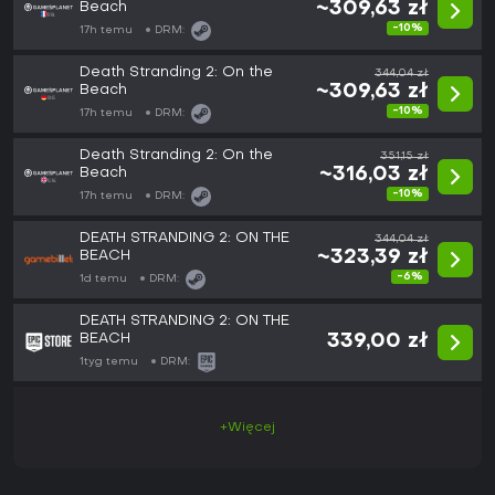
Beach
~309,63 zł
-10%
17h temu
DRM:
Death Stranding 2: On the
344,04 zł
Beach
~309,63 zł
-10%
17h temu
DRM:
Death Stranding 2: On the
351,15 zł
Beach
~316,03 zł
-10%
17h temu
DRM:
DEATH STRANDING 2: ON THE
344,04 zł
BEACH
~323,39 zł
-6%
1d temu
DRM:
DEATH STRANDING 2: ON THE
BEACH
339,00 zł
1tyg temu
DRM:
+Więcej