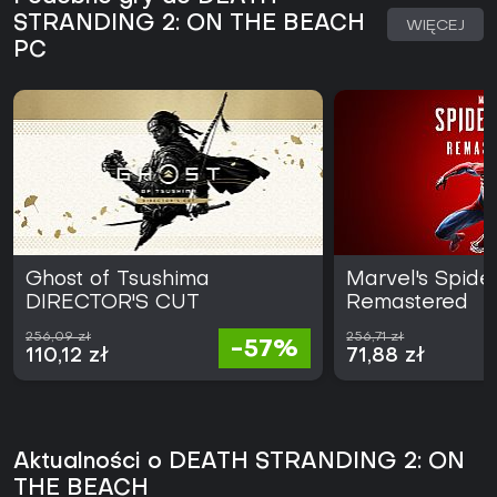
STRANDING 2: ON THE BEACH
WIĘCEJ
PC
Ghost of Tsushima
Marvel's Spid
DIRECTOR'S CUT
Remastered
256,09 zł
256,71 zł
-57%
110,12 zł
71,88 zł
Aktualności o DEATH STRANDING 2: ON
THE BEACH