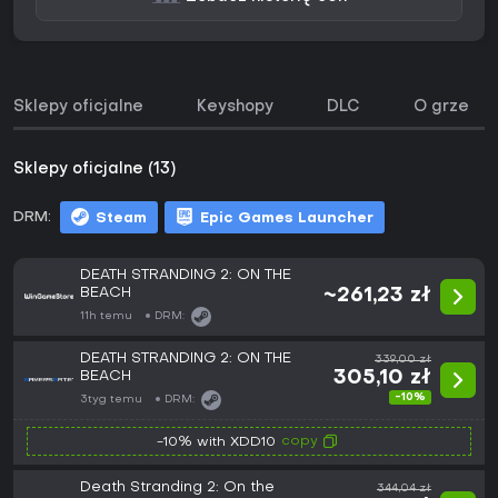
Sklepy oficjalne
Keyshopy
DLC
O grze
Sklepy oficjalne (13)
DRM:
Steam
Epic Games Launcher
DEATH STRANDING 2: ON THE
BEACH
~261,23 zł
11h temu
DRM:
DEATH STRANDING 2: ON THE
339,00 zł
BEACH
305,10 zł
-10%
3tyg temu
DRM:
copy
-10% with XDD10
Death Stranding 2: On the
344,04 zł