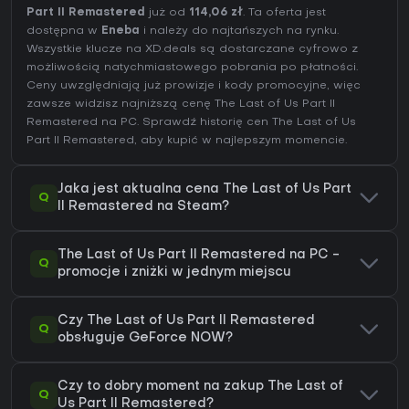
Part II Remastered
już od
114,06 zł
. Ta oferta jest
dostępna w
Eneba
i należy do najtańszych na rynku.
Wszystkie klucze na XD.deals są dostarczane cyfrowo z
możliwością natychmiastowego pobrania po płatności.
Ceny uwzględniają już prowizje i kody promocyjne, więc
zawsze widzisz najniższą cenę The Last of Us Part II
Remastered na
PC
. Sprawdź
historię cen The Last of Us
Part II Remastered
, aby kupić w najlepszym momencie.
Jaka jest aktualna cena The Last of Us Part
Q
II Remastered na Steam?
The Last of Us Part II Remastered na PC -
Q
promocje i zniżki w jednym miejscu
Czy The Last of Us Part II Remastered
Q
obsługuje GeForce NOW?
Czy to dobry moment na zakup The Last of
Q
Us Part II Remastered?