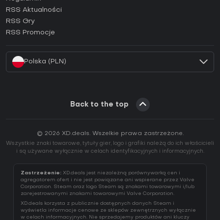
Jak aktywować klucz GOG (CD Key)?
RSS Aktualności
Jak aktywować klucz Ubisoft Connect (CD Key)?
RSS Gry
Jak aktywować klucz EA App (CD Key)?
RSS Promocje
Jak aktywować klucz Battle.net (CD Key)?
Polska (PLN)
Back to the top
© 2026 XD.deals. Wszelkie prawa zastrzeżone.
Wszystkie znaki towarowe, tytuły gier, logo i grafiki należą do ich właścicieli
i są używane wyłącznie w celach identyfikacyjnych i informacyjnych.
Zastrzeżenie:
XD.deals jest niezależną porównywarką cen i
agregatorem ofert i nie jest powiązane ani wspierane przez Valve
Corporation. Steam oraz logo Steam są znakami towarowymi i/lub
zarejestrowanymi znakami towarowymi Valve Corporation.
XD.deals korzysta z publicznie dostępnych danych Steam i
wyświetla informacje cenowe ze sklepów zewnętrznych wyłącznie
w celach informacyjnych. Nie sprzedajemy produktów ani kluczy