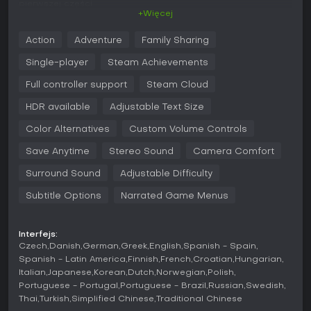
pierwszej części.
+Więcej
Grywalność
Action
Adventure
Family Sharing
Walka w The Last of Us Part II Remastered łączy skradanie
się, starcia w zwarciu i zarządzanie zasobami. Gracze
Single-player
Steam Achievements
przeszukują otoczenie w poszukiwaniu surowców do
tworzenia apteczek czy prowizorycznej broni, jednocześnie
Full controller support
Steam Cloud
omijając hordy zarażonych, które wymagają ostrożnego
HDR available
Adjustable Text Size
podejścia, by uniknąć wykrycia. Przeciwnicy ludzcy, jak
członkowie wrogich frakcji, stosują taktyki wymuszające
Color Alternatives
Custom Volume Controls
elastyczne strategie - uniki, precyzyjne celowanie i
wykorzystywanie pułapek środowiskowych. Eksploracja
Save Anytime
Stereo Sound
Camera Comfort
odgrywa kluczową rolę, oferując otwarte przestrzenie z
bocznymi ścieżkami i ukrytymi kolekcjonerkami
Surround Sound
Adjustable Difficulty
pogłębiającymi fabułę. Opcje dostępności, takie jak
opisowe audio czy konwersja mowy na wibracje, czynią grę
Subtitle Options
Narrated Game Menus
bardziej inkluzywną.
Gra umożliwia pełne dostosowanie sterowania - zarówno
Interfejs:
myszką i klawiaturą, jak i padem - dla płynnej kontroli w
Czech
Danish
German
Greek
English
Spanish - Spain
najgorętszych momentach. Technologie jak NVIDIA DLSS 3 i
Spanish - Latin America
Finnish
French
Croatian
Hungarian
AMD FSR 3.1 zapewniają wysokie FPS nawet w
Italian
Japanese
Korean
Dutch
Norwegian
Polish
wymagających scenach z bogatą grafiką.
Portuguese - Portugal
Portuguese - Brazil
Russian
Swedish
Thai
Turkish
Simplified Chinese
Traditional Chinese
Tryby gry