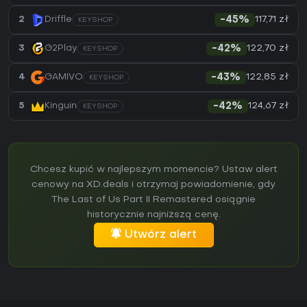
117,71 zł
2
Driffle
-45%
KEYSHOP
122,70 zł
3
G2Play
-42%
KEYSHOP
122,85 zł
4
GAMIVO
-43%
KEYSHOP
124,67 zł
5
Kinguin
-42%
KEYSHOP
Chcesz kupić w najlepszym momencie? Ustaw alert
cenowy na XD.deals i otrzymaj powiadomienie, gdy
The Last of Us Part II Remastered osiągnie
historycznie najniższą cenę.
Utwórz alert