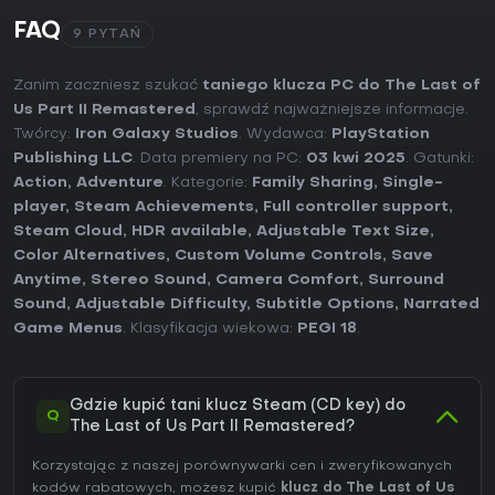
FAQ
9 PYTAŃ
Zanim zaczniesz szukać
taniego klucza PC do The Last of
Us Part II Remastered
, sprawdź najważniejsze informacje.
Twórcy:
Iron Galaxy Studios
. Wydawca:
PlayStation
Publishing LLC
. Data premiery na PC:
03 kwi 2025
. Gatunki:
Action
,
Adventure
. Kategorie:
Family Sharing
,
Single-
player
,
Steam Achievements
,
Full controller support
,
Steam Cloud
,
HDR available
,
Adjustable Text Size
,
Color Alternatives
,
Custom Volume Controls
,
Save
Anytime
,
Stereo Sound
,
Camera Comfort
,
Surround
Sound
,
Adjustable Difficulty
,
Subtitle Options
,
Narrated
Game Menus
. Klasyfikacja wiekowa:
PEGI 18
.
Gdzie kupić tani klucz Steam (CD key) do
Q
The Last of Us Part II Remastered?
Korzystając z naszej porównywarki cen i zweryfikowanych
kodów rabatowych, możesz kupić
klucz do The Last of Us