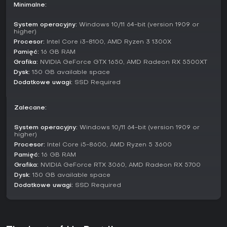
postępy, a odblokowywane skiny dla postaci i broni
Minimalne:
personalizują powtórki.
System operacyjny:
Windows 10/11 64-bit (version 1909 or
Czy warto zagrać?
higher)
Procesor:
Intel Core i3-8100, AMD Ryzen 3 1300X
Z ocenami Very Positive w recenzjach Steam na podstawie
ostatnich opinii graczy, The Last of Us Part II Remastered
Pamięć:
16 GB RAM
przyciąga fanów fabularnych action-adventure z
Grafika:
NVIDIA GeForce GTX 1650, AMD Radeon RX 5500XT
emocjonalną głębią i wymagającą walką. Krytycy chwalą
Dysk:
150 GB available space
ulepszoną grafikę i nowe tryby jak No Return, przedłużające
Dodatkowe uwagi:
SSD Required
zabawę poza kampanię. Jeśli lubisz gry łączące napięte
survival z wciągającą historią, ta wersja oferuje
dopracowane doświadczenie na PC - idealne dla
Zalecane:
nowicjuszy i weteranów spragnionych lepszej oprawy
wizualnej. Nie przypadnie jednak do gustu miłośnikom lekkich
System operacyjny:
Windows 10/11 64-bit (version 1909 or
klimatów czy multiplayera, bo porusza ciężkie tematy jak
higher)
strata i zemsta.
Procesor:
Intel Core i5-8600, AMD Ryzen 5 3600
Pamięć:
16 GB RAM
Grafika:
NVIDIA GeForce RTX 3060, AMD Radeon RX 5700
Dysk:
150 GB available space
Dodatkowe uwagi:
SSD Required