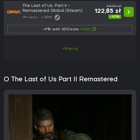
The Last of Us: Part II -
219,00 zł
Remastered Global (Steam)
122,85 zł
-43%
14h temu
DRM:
copy
-9% with XDDeals
+Więcej
O The Last of Us Part II Remastered