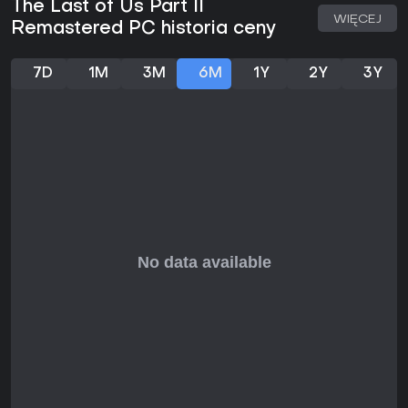
The Last of Us Part II
WIĘCEJ
Remastered PC historia ceny
7D
1M
3M
6M
1Y
2Y
3Y