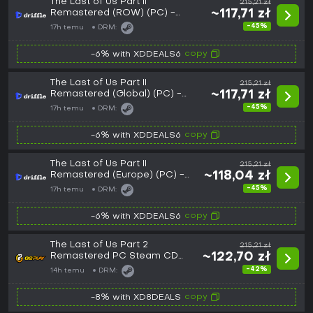
The Last of Us Part II
215,21 zł
Remastered (ROW) (PC) -
~117,71 zł
Steam - Digital Key
-45%
17h temu
DRM:
copy
-6% with XDDEALS6
The Last of Us Part II
215,21 zł
Remastered (Global) (PC) -
~117,71 zł
Steam - Digital Key
-45%
17h temu
DRM:
copy
-6% with XDDEALS6
The Last of Us Part II
215,21 zł
Remastered (Europe) (PC) -
~118,04 zł
Steam - Digital Key
-45%
17h temu
DRM:
copy
-6% with XDDEALS6
The Last of Us Part 2
215,21 zł
Remastered PC Steam CD
~122,70 zł
Key
-42%
14h temu
DRM:
copy
-8% with XD8DEALS