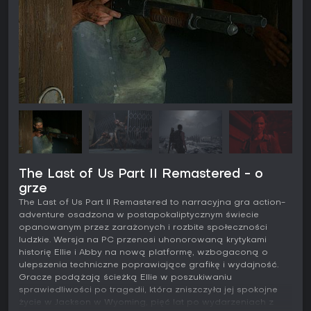
The Last of Us Part II Remastered - o
grze
The Last of Us Part II Remastered to narracyjna gra action-
adventure osadzona w postapokaliptycznym świecie
opanowanym przez zarażonych i rozbite społeczności
ludzkie. Wersja na PC przenosi uhonorowaną krytykami
historię Ellie i Abby na nową platformę, wzbogaconą o
ulepszenia techniczne poprawiające grafikę i wydajność.
Gracze podążają ścieżką Ellie w poszukiwaniu
sprawiedliwości po tragedii, która zniszczyła jej spokojne
życie w Jackson w Wyoming, pięć lat po wydarzeniach z