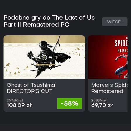
Podobne gry do The Last of Us
WIĘCEJ
Part II Remastered PC
Ghost of Tsushima
Marvel's Spid
DIRECTOR'S CUT
Remastered
257,36 zł
258,15 zł
-58%
108,09 zł
69,70 zł