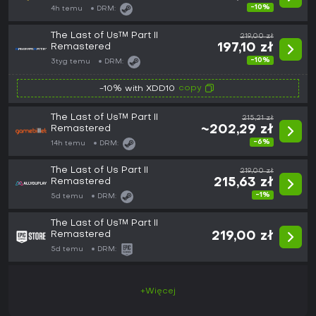
-10%
4h temu
DRM:
The Last of Us™ Part II
219,00 zł
Remastered
197,10 zł
-10%
3tyg temu
DRM:
copy
-10% with XDD10
The Last of Us™ Part II
215,21 zł
Remastered
~202,29 zł
-6%
14h temu
DRM:
The Last of Us Part II
219,00 zł
Remastered
215,63 zł
-1%
5d temu
DRM:
The Last of Us™ Part II
Remastered
219,00 zł
5d temu
DRM:
+Więcej