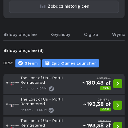
Zobacz historię cen
Sklepy oficjalne
Keyshopy
O grze
Wymaga
Sklepy oficjalne (8)
DRM:
Steam
Epic Games Launcher
The Last of Us - Part II
200,49 zł
Remastered
~180,43 zł
-10%
5h temu
DRM:
The Last of Us - Part II
214,87 zł
Remastered
~193,38 zł
-10%
4h temu
DRM:
The Last of Us - Part II
214,87 zł
Remastered
~193,38 zł