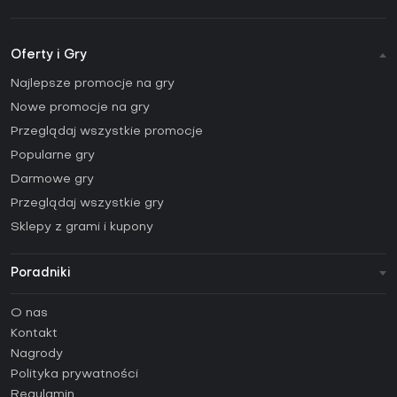
Oferty i Gry
Najlepsze promocje na gry
Nowe promocje na gry
Przeglądaj wszystkie promocje
Popularne gry
Darmowe gry
Przeglądaj wszystkie gry
Sklepy z grami i kupony
Poradniki
FAQ
O nas
Poradniki
Kontakt
Jak aktywować klucz Steam (CD Key)?
Nagrody
Jak aktywować klucz Epic Games (CD Key)?
Polityka prywatności
Regulamin