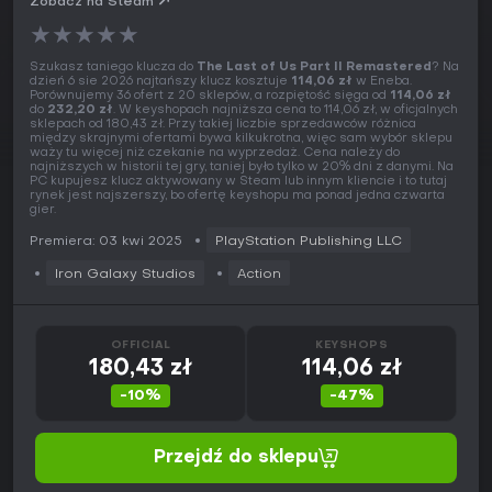
Zobacz na Steam
★
★
★
★
★
Szukasz taniego klucza do
The Last of Us Part II Remastered
? Na
dzień 6 sie 2026 najtańszy klucz kosztuje
114,06 zł
w Eneba.
Porównujemy 36 ofert z 20 sklepów, a rozpiętość sięga od
114,06 zł
do
232,20 zł
. W keyshopach najniższa cena to 114,06 zł, w oficjalnych
sklepach od 180,43 zł. Przy takiej liczbie sprzedawców różnica
między skrajnymi ofertami bywa kilkukrotna, więc sam wybór sklepu
waży tu więcej niż czekanie na wyprzedaż. Cena należy do
najniższych w historii tej gry, taniej było tylko w 20% dni z danymi. Na
PC kupujesz klucz aktywowany w Steam lub innym kliencie i to tutaj
rynek jest najszerszy, bo ofertę keyshopu ma ponad jedna czwarta
gier.
Premiera: 03 kwi 2025
PlayStation Publishing LLC
Iron Galaxy Studios
Action
OFFICIAL
KEYSHOPS
180,43 zł
114,06 zł
-10%
-47%
Przejdź do sklepu