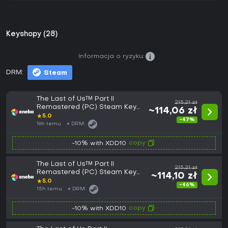
Keyshopy (28)
Informacja o ryzyku:
DRM:
Steam
The Last of Us™ Part II
215,21 zł
Remastered (PC) Steam Key
~114,06 zł
ROW
★
5.0
-47%
16h temu
DRM:
copy
-10% with XDD10
The Last of Us™ Part II
215,21 zł
Remastered (PC) Steam Key
~114,10 zł
EUROPE
★
5.0
-46%
15h temu
DRM:
copy
-10% with XDD10