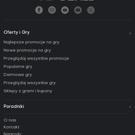
Oferty i Gry
Najlepsze promocje na gry
Nowe promocje na gry
Przeglądaj wszystkie promocje
Popularne gry
Darmowe gry
Przeglądaj wszystkie gry
Sklepy z grami i kupony
Poradniki
FAQ
O nas
Poradniki
Kontakt
Jak aktywować klucz Steam (CD Key)?
Nagrody