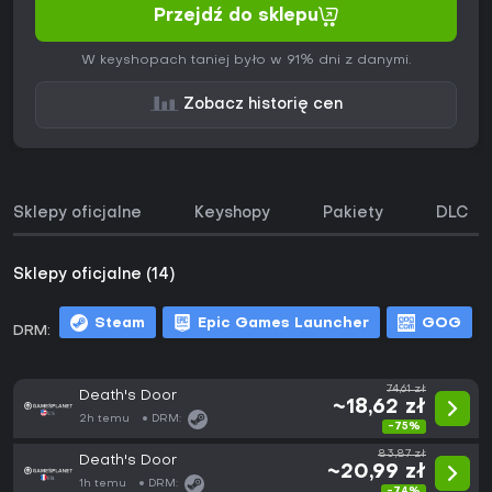
Przejdź do sklepu
W keyshopach taniej było w 91% dni z danymi.
Zobacz historię cen
Sklepy oficjalne
Keyshopy
Pakiety
DLC
Sklepy oficjalne (14)
Steam
Epic Games Launcher
GOG
DRM:
m
74,61 zł
Death's Door
~18,62 zł
2h temu
DRM:
-75%
83,87 zł
Death's Door
~20,99 zł
1h temu
DRM:
-74%