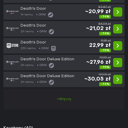
83,87 zł
Death's Door
~20,99 zł
1h temu
DRM:
-74%
84,04 zł
Death's Door
~21,02 zł
2h temu
DRM:
-74%
91,99 zł
Death's Door
22,99 zł
23h temu
DRM:
-75%
111,93 zł
Death's Door Deluxe Edition
~27,96 zł
2h temu
DRM:
-75%
120,16 zł
Death's Door Deluxe Edition
~30,05 zł
2h temu
DRM:
-74%
+Więcej