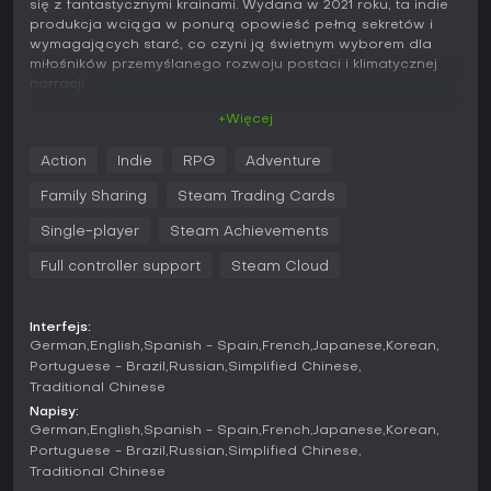
się z fantastycznymi krainami. Wydana w 2021 roku, ta indie
produkcja wciąga w ponurą opowieść pełną sekretów i
wymagających starć, co czyni ją świetnym wyborem dla
miłośników przemyślanego rozwoju postaci i klimatycznej
narracji.
+Więcej
Grywalność
W Death's Door walka opiera się na precyzyjnych atakach
Action
Indie
RPG
Adventure
wręcz, strzałach dystansowych i zaklęciach wymagających
idealnego timingu. Stawiasz czoła różnorodnym bestiom i
Family Sharing
Steam Trading Cards
potężnym półbogom - błędy kończą się szybką porażką,
ale zwycięstwa odblokowują ulepszenia wzmacniające
Single-player
Steam Achievements
zdolności kruka. Dostosowujesz styl gry poprzez zmiany
Full controller support
Steam Cloud
statystyk i opanowywanie umiejętności, idealnie
dopasowując się do różnych zagrożeń.
Eksploracja odgrywa kluczową rolę: przemierzasz
Interfejs:
połączone lokacje za tajemniczymi drzwiami, odkrywając
German
English
Spanish - Spain
French
Japanese
Korean
ukryte ścieżki i przedmioty ułatwiające postępy. Główna
Portuguese - Brazil
Russian
Simplified Chinese
pętla rozgrywki to potyczki z wrogami, rozwiązywanie
Traditional Chinese
zagadek środowiskowych i zbieranie dusz do power-upów,
Napisy:
przy okazji składanie w całość wielkiej tajemnicy. Walka jest
German
English
Spanish - Spain
French
Japanese
Korean
responsywna, a każda broń i zaklęcie daje unikalne
Portuguese - Brazil
Russian
Simplified Chinese
przewagi w różnych sytuacjach.
Traditional Chinese