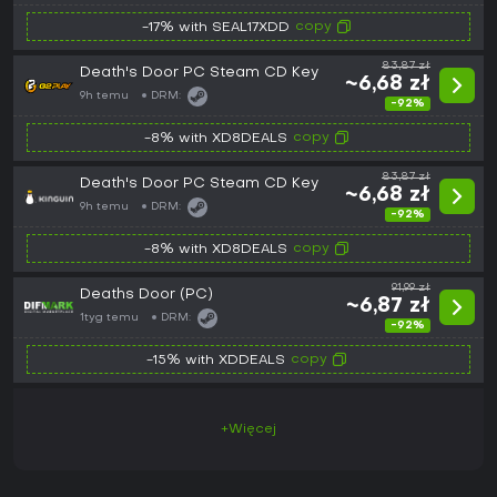
copy
-17% with SEAL17XDD
83,87 zł
Death's Door PC Steam CD Key
~6,68 zł
9h temu
DRM:
-92%
copy
-8% with XD8DEALS
83,87 zł
Death's Door PC Steam CD Key
~6,68 zł
9h temu
DRM:
-92%
copy
-8% with XD8DEALS
91,99 zł
Deaths Door (PC)
~6,87 zł
1tyg temu
DRM:
-92%
copy
-15% with XDDEALS
+Więcej