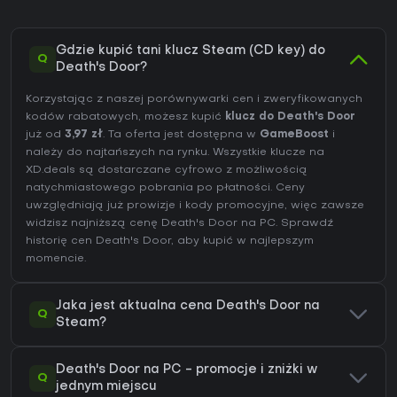
Gdzie kupić tani klucz Steam (CD key) do
Q
Death's Door?
Korzystając z naszej porównywarki cen i zweryfikowanych
kodów rabatowych, możesz kupić
klucz do Death's Door
już od
3,97 zł
. Ta oferta jest dostępna w
GameBoost
i
należy do najtańszych na rynku. Wszystkie klucze na
XD.deals są dostarczane cyfrowo z możliwością
natychmiastowego pobrania po płatności. Ceny
uwzględniają już prowizje i kody promocyjne, więc zawsze
widzisz najniższą cenę Death's Door na
PC
. Sprawdź
historię cen Death's Door
, aby kupić w najlepszym
momencie.
Jaka jest aktualna cena Death's Door na
Q
Steam?
Death's Door na PC - promocje i zniżki w
Q
jednym miejscu