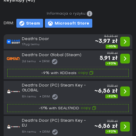
Keyshopy (40)
Informacja o ryzyku:
DRM:
Steam
Microsoft Store
83,25 zł
Death's Door
~3,97 zł
17tyg temu
-95%
91,99 zł
Death's Door Global (Steam)
5,91 zł
2d temu
DRM:
-93%
copy
-9% with XDDeals
Death's Door (PC) Steam Key -
91,99 zł
GLOBAL
~6,56 zł
-92%
8h temu
DRM:
copy
-17% with SEAL17XDD
Death's Door (PC) Steam Key -
91,99 zł
EU
~6,56 zł
-92%
8h temu
DRM: