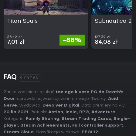
Titan Souls
Subnautica 2
58,42 zł
127,39 zł
-88%
7,01 zł
84,08 zł
FAQ
9 PYTAŃ
Zanim zaczniesz szukać
taniego klucza PC do Death's
Door
, sprawdź najważniejsze informacje. Twórcy:
Acid
Nerve
. Wydawca:
Devolver Digital
. Data premiery na PC:
20 lip 2021
. Gatunki:
Action
,
Indie
,
RPG
,
Adventure
.
Kategorie:
Family Sharing
,
Steam Trading Cards
,
Single-
player
,
Steam Achievements
,
Full controller support
,
Steam Cloud
. Klasyfikacja wiekowa:
PEGI 12
.