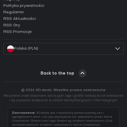
Jak aktywować klucz Epic Games (CD Key)?
Polityka prywatności
Regulamin
Jak aktywować klucz GOG (CD Key)?
RSS Aktualności
Jak aktywować klucz Ubisoft Connect (CD Key)?
RSS Gry
Jak aktywować klucz EA App (CD Key)?
RSS Promocje
Jak aktywować klucz Battle.net (CD Key)?
Polska (PLN)
Back to the top
© 2026 XD.deals. Wszelkie prawa zastrzeżone.
Wszystkie znaki towarowe, tytuły gier, logo i grafiki należą do ich właścicieli
i są używane wyłącznie w celach identyfikacyjnych i informacyjnych.
Zastrzeżenie:
XD.deals jest niezależną porównywarką cen i
agregatorem ofert i nie jest powiązane ani wspierane przez Valve
Corporation. Steam oraz logo Steam są znakami towarowymi i/lub
zarejestrowanymi znakami towarowymi Valve Corporation.