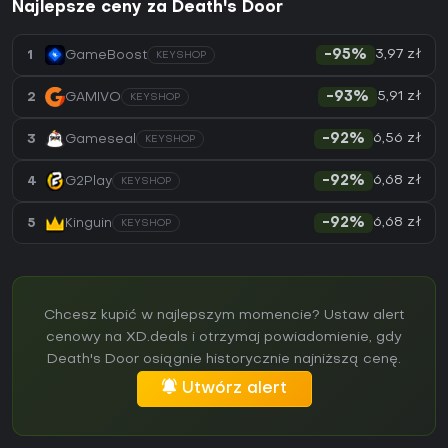
Najlepsze ceny za Death's Door
3,97 zł
1
GameBoost
-95%
KEYSHOP
5,91 zł
2
GAMIVO
-93%
KEYSHOP
6,56 zł
3
Gameseal
-92%
KEYSHOP
6,68 zł
4
G2Play
-92%
KEYSHOP
6,68 zł
5
Kinguin
-92%
KEYSHOP
Chcesz kupić w najlepszym momencie? Ustaw alert
cenowy na XD.deals i otrzymaj powiadomienie, gdy
Death's Door osiągnie historycznie najniższą cenę.
Utwórz alert