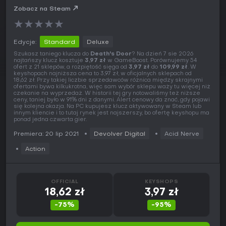
Zobacz na Steam
★
★
★
★
★
Edycje:
Standard
Deluxe
Szukasz taniego klucza do
Death's Door
? Na dzień 7 sie 2026
najtańszy klucz kosztuje
3,97 zł
w GameBoost. Porównujemy 54
ofert z 21 sklepów, a rozpiętość sięga od
3,97 zł
do
109,99 zł
. W
keyshopach najniższa cena to 3,97 zł, w oficjalnych sklepach od
18,62 zł. Przy takiej liczbie sprzedawców różnica między skrajnymi
ofertami bywa kilkukrotna, więc sam wybór sklepu waży tu więcej niż
czekanie na wyprzedaż. W historii tej gry notowaliśmy też niższe
ceny, taniej było w 91% dni z danymi. Alert cenowy da znać, gdy pojawi
się kolejna okazja. Na PC kupujesz klucz aktywowany w Steam lub
innym kliencie i to tutaj rynek jest najszerszy, bo ofertę keyshopu ma
ponad jedna czwarta gier.
Premiera: 20 lip 2021
Devolver Digital
Acid Nerve
Action
OFFICIAL
KEYSHOPS
18,62 zł
3,97 zł
-75%
-95%