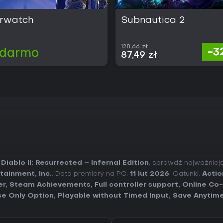
rwatch
Subnautica 2
128,66 zł
-3
 darmo
87,49 zł
Diablo II: Resurrected – Infernal Edition
, sprawdź najważniej
tainment, Inc.
. Data premiery na PC:
11 lut 2026
. Gatunki:
Actio
er
,
Steam Achievements
,
Full controller support
,
Online Co
e Only Option
,
Playable without Timed Input
,
Save Anytim