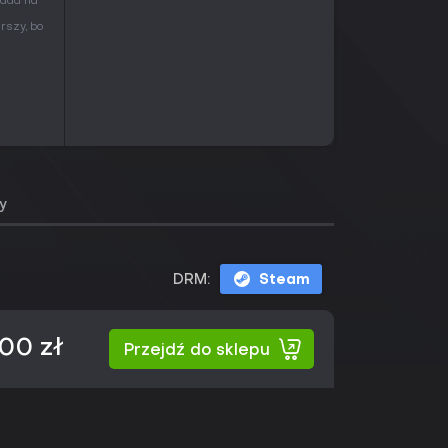
pada na
rszy, bo
y
DRM:
Steam
,00 zł
Przejdź do sklepu