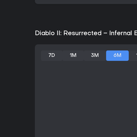
Diablo II: Resurrected – Infernal 
7D
1M
3M
6M