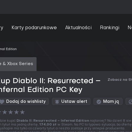
ry
Karty podarunkowe
Aktualności
Rankingi
N
nal Edition
 & Xbox Series
up Diablo II: Resurrected –
Zobacz na S
nfernal Edition PC Key
Dodaj do wishlisty
Ustaw alert
Mam ją
★
★
★
★
★
zie kupić
Diablo II: Resurrected – Infernal Edition
najtaniej? Na dzień 8 si
n tytuł ma jedną ofertę,
174,00 zł
w Steam. Na PC to typowa sytuacja, bo ofert
yshopie ma tylko co czwarty tytuł, a reszta zostaje przy sklepie producenta.