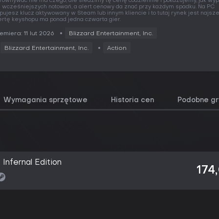
równywać nie ma czego, ale śledzimy tę cenę codziennie i pokazujemy, jak wy
e wcześniejszych notowań, a alert cenowy da znać przy każdym spadku. Na PC
pujesz klucz aktywowany w Steam lub innym kliencie i to tutaj rynek jest najsze
ertę keyshopu ma ponad jedna czwarta gier.
emiera: 11 lut 2026
Blizzard Entertainment, Inc.
Blizzard Entertainment, Inc.
Action
Wymagania sprzętowe
Historia cen
Podobne gr
 Infernal Edition
174