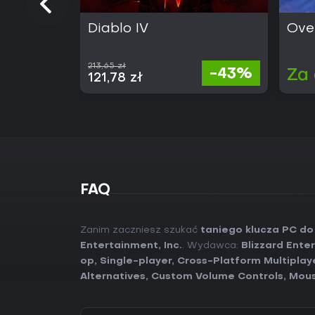
Diablo IV
Ove
213,65 zł
-43%
Za
121,78 zł
FAQ
Zanim zaczniesz szukać
taniego klucza PC do 
Entertainment, Inc.
. Wydawca:
Blizzard Enter
op
,
Single-player
,
Cross-Platform Multiplay
Alternatives
,
Custom Volume Controls
,
Mous