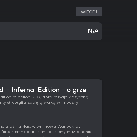
WIĘCEJ
N/A
d – Infernal Edition - o grze
 Edition to action RPG, które rozwija klasyczną
nty strategii z zaciętą walką w mrocznym
ną z ośmiu klas, w tym nową Warlock, by
iktem sił niebiańskich i piekielnych. Mechaniki