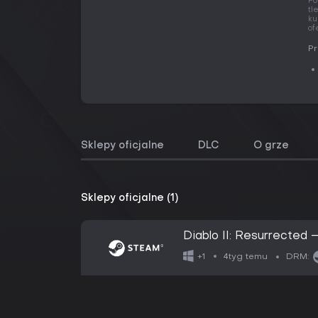
Po
tl
ku
of
Pr
Sklepy oficjalne
DLC
O grze
Sklepy oficjalne (1)
Diablo II: Resurrected –
4tyg temu
+1
DRM: