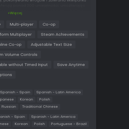
acji, pokonywaniu wrogów i zbieraniu ekwipunku
ferują ponad 200 umiejętności, umożliwiając
lce wręcz, magii czy przywoływaniu. Walka w
+Więcej
cyzji w pozycjonowaniu i timingu, szczególnie
ów w grupie.
G
Multi-player
Co-op
cieżki: Demon do przywoływania sojuszników,
form Multiplayer
Steam Achievements
ergią mentalną oraz Chaos do ataków
ostęp napędza zbieranie przedmiotów, gdzie
line Co-op
Adjustable Text Size
y pozwalają tworzyć potężne kombinacje.
rowalny filtr łupów wyróżniający cenne dropy
m Volume Controls
ash do organizacji gemów, materiałów i run.
able without Timed Input
Save Anytime
tegię dzięki przebudowanej skalowalności
ającym opanowanie klas. System kroniki śledzi
ptions
 konta, dając bonusy dla kompletystów.
Spanish - Spain
Spanish - Latin America
rna rozłożona na akty w Sanctuary, dostępna
y. Umożliwia to wspólną walkę z bossami i
apanese
Korean
Polish
ępem w sesjach multiplayer.
Russian
Traditional Chinese
t'y z nowymi wyzwaniami, promując świeże
anish - Spain
Spanish - Latin America
a leaderboardach. Endgame wzbogacają Terror
nese
Korean
Polish
Portuguese - Brazil
dwyższonej trudności do zróżnicowanego