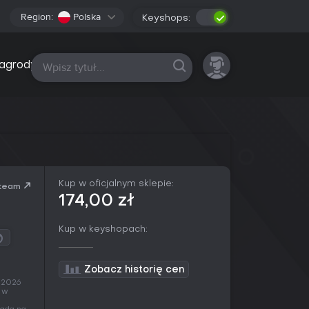
Region:
Polska
Keyshops:
Wszystkie platformy
agrody
Kup w oficjalnym sklepie:
team
174,00 zł
Kup w keyshopach:
Zobacz historię cen
e 2026
ę w