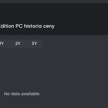
Edition PC historia ceny
1Y
2Y
3Y