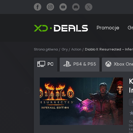
Promocje
G
Strona główna
Gry
Action
Diablo II: Resurrected – Infer
PC
PS4 & PS5
Xbox One
K
I
Gd
te
ke