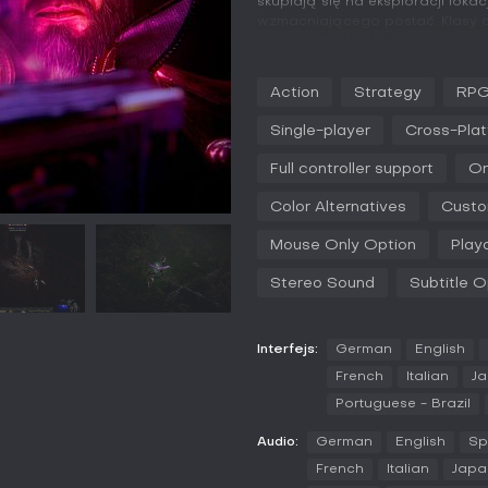
skupiają się na eksploracji lok
wzmacniającego postać. Klasy o
różnorodne buildy oparte na wa
czasie rzeczywistym wymaga pre
podczas starć z hordami demon
Action
Strategy
RP
Klasa Warlock wprowadza trzy ś
Single-player
Cross-Plat
Eldritch do nasycania broni en
żywiołowych jak ogień i cień. P
Full controller support
On
unikalne itemy, sety i runeword
Ulepszenia QoL to m.in. konfigu
Color Alternatives
Custo
oraz rozszerzone zakładki na st
Mouse Only Option
Play
Endgame kładzie nacisk na stra
trudności i mechanikom nagradz
Stereo Sound
Subtitle O
zebrane przedmioty na poziomie
Tryby gry
Interfejs:
German
English
Główny tryb to kampania fabula
solo lub w co-op do ośmiu gracz
French
Italian
J
questami, z współdzielonym post
Portuguese - Brazil
Sezonowe drabinki oferują rese
Audio:
German
English
Sp
buildy postaci i rywalizację n
French
Italian
Japa
Zones - rotujące obszary o po