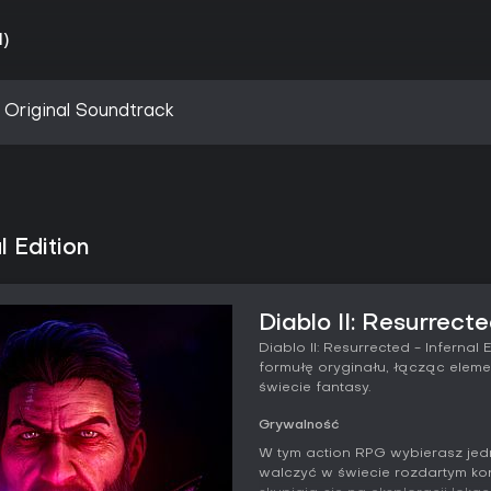
1)
- Original Soundtrack
l Edition
Diablo II: Resurrecte
Diablo II: Resurrected - Infernal
formułę oryginału, łącząc eleme
świecie fantasy.
Grywalność
W tym action RPG wybierasz jed
walczyć w świecie rozdartym konfl