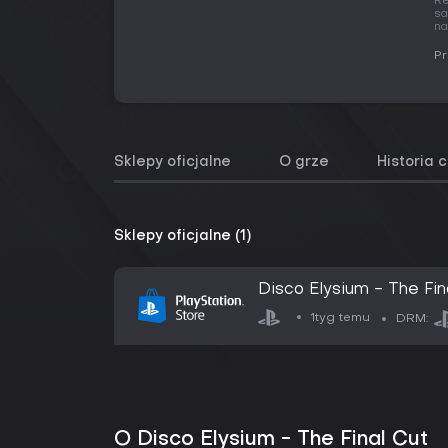
Re
sa
na
Pr
Sklepy oficjalne
O grze
Historia 
Sklepy oficjalne (1)
Disco Elysium - The Fin
1tyg temu
DRM:
O Disco Elysium - The Final Cut