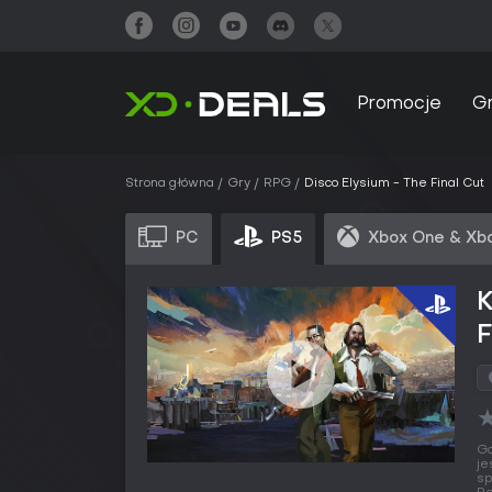
Promocje
G
Strona główna
Gry
RPG
Disco Elysium - The Final Cut
PC
PS5
Xbox One & Xbo
K
F
Gd
je
sp