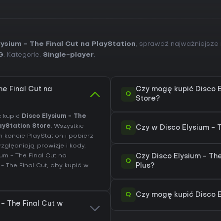
ysium - The Final Cut na PlayStation
, sprawdź najważniejsze 
G
. Kategorie:
Single-player
.
he Final Cut na
Czy mogę kupić Disco E
Q
Store?
z kupić
Disco Elysium - The
ayStation Store
. Wszystkie
Q
Czy w Disco Elysium - 
koncie PlayStation i pobierz
ględniają prowizje i kody,
um - The Final Cut na
Czy Disco Elysium - The
Q
 - The Final Cut
, aby kupić w
Plus?
Q
Czy mogę kupić Disco El
 - The Final Cut w