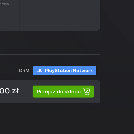
 te
 grach
DRM:
PlayStation Network
,00 zł
Przejdź do sklepu