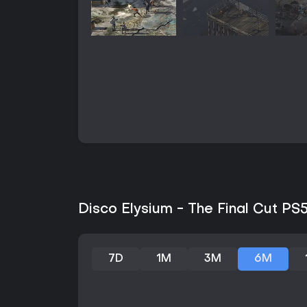
Disco Elysium - The Final Cut PS5
7D
1M
3M
6M