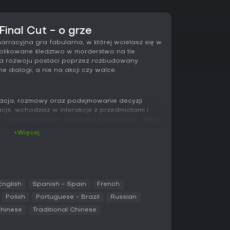
Final Cut - o grze
 narracyjna gra fabularna, w której wcielasz się w
ikowane śledztwo w morderstwo na tle
 na rozwoju postaci poprzez rozbudowany
e dialogi, a nie na akcji czy walce.
racja, rozmowy oraz podejmowanie decyzji
cje, wchodzisz w interakcje z przedmiotami i
 od rzutów kośćmi i wartości umiejętności. Testy
ań dedukcyjnych, perswazyjnych czy fizycznych.
+Więcej
y: Intelekt, Psychika, Fizjologia i Motoryka. Każdy
ści, co daje łącznie 24 zdolności wpływające na
gą ujawniać się jako wewnętrzne głosy
kowujące unikalne opcje dialogowe.
English
Spanish - Spain
French
sz rozdzielać punkty między atrybutami lub
Polish
Portuguese - Brazil
Russian
y na myśleniu, wrażliwości lub sprawności
bywasz doświadczenie, ulepszasz umiejętności i
Chinese
Traditional Chinese
 Myśli, gdzie rozwijasz idee zmieniające
ersja The Final Cut zawiera pełne