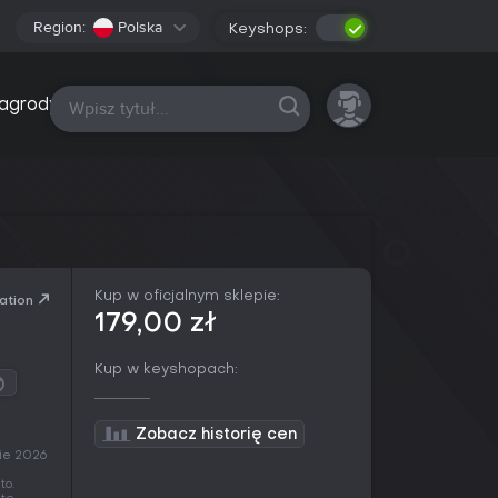
Region:
Polska
Keyshops:
Wszystkie platformy
agrody
Kup w oficjalnym sklepie:
ation
179,00 zł
Kup w keyshopach:
Zobacz historię cen
sie 2026
to.