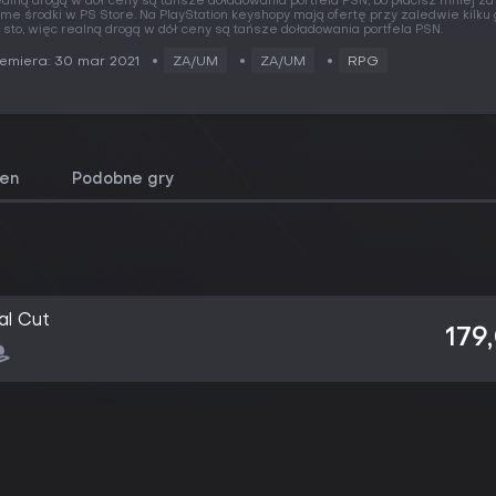
alną drogą w dół ceny są tańsze doładowania portfela PSN, bo płacisz mniej za
me środki w PS Store. Na PlayStation keyshopy mają ofertę przy zaledwie kilku
 sto, więc realną drogą w dół ceny są tańsze doładowania portfela PSN.
emiera: 30 mar 2021
ZA/UM
ZA/UM
RPG
cen
Podobne gry
al Cut
179