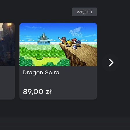
WIĘCEJ
Dragon Spira
Jimmy an
Mass
89,00 zł
89,00 