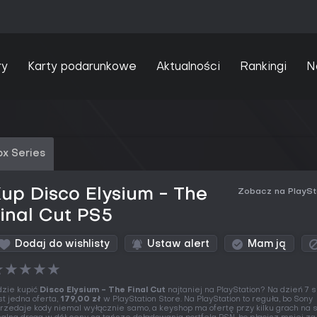
ry
Karty podarunkowe
Aktualności
Rankingi
N
x Series
up Disco Elysium - The
Zobacz na PlaySt
inal Cut PS5
Dodaj do wishlisty
Ustaw alert
Mam ją
★
★
★
★
★
zie kupić
Disco Elysium - The Final Cut
najtaniej na PlayStation? Na dzień 7 
st jedna oferta,
179,00 zł
w PlayStation Store. Na PlayStation to reguła, bo Sony
rzedaje kody niemal wyłącznie samo, a keyshop ma ofertę przy kilku grach na s