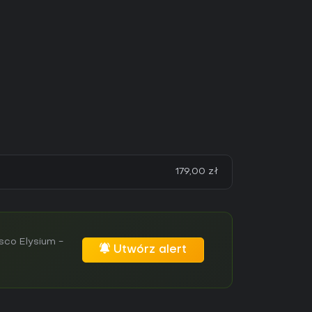
179,00 zł
sco Elysium -
Utwórz alert