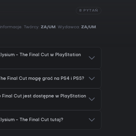
8 PYTAŃ
informacje. Twórcy:
ZA/UM
. Wydawca:
ZA/UM
.
lysium - The Final Cut w PlayStation
The Final Cut mogę grać na PS4 i PS5?
 Final Cut jest dostępne w PlayStation
ysium - The Final Cut tutaj?