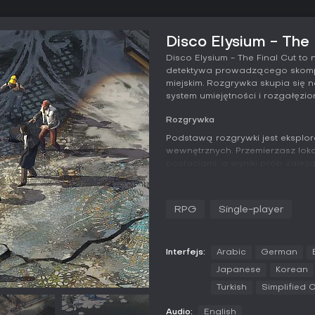
Disco Elysium - The 
Disco Elysium - The Final Cut to
detektywa prowadzącego skompl
miejskim. Rozgrywka skupia się
system umiejętności i rozgałęzion
Rozgrywka
Podstawą rozgrywki jest eksplo
wewnętrznych. Przemierzasz loka
postaciami, a wyniki prób zależą
te decydują o powodzeniu dział
Detektywa definiują cztery atrybut
RPG
Single-player
z nich obejmuje sześć umiejętno
reakcje świata. Umiejętności mo
komentujące sytuacje lub odblo
Interfejs:
Arabic
German
Podczas tworzenia postaci może
Japanese
Korean
wybrać gotowy archetyp skupion
fizycznej. Wraz z postępem zdo
Turkish
Simplified 
odblokowujesz wpisy w Gabinecie
Audio:
English
osobowość i dostępne wybory. W