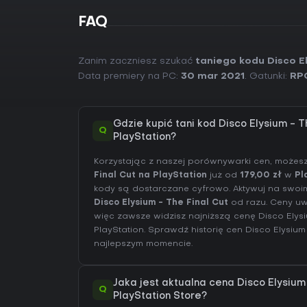
FAQ
Zanim zaczniesz szukać
taniego kodu Disco El
Data premiery na PC:
30 mar 2021
. Gatunki:
RP
Gdzie kupić tani kod Disco Elysium - T
Q
PlayStation?
Korzystając z naszej porównywarki cen, możes
Final Cut na PlayStation
już od
179,00 zł
w
Pl
kody są dostarczane cyfrowo. Aktywuj na swoim 
Disco Elysium - The Final Cut
od razu. Ceny uwz
więc zawsze widzisz najniższą cenę Disco Elysi
PlayStation
. Sprawdź
historię cen Disco Elysium
najlepszym momencie.
Jaka jest aktualna cena Disco Elysium
Q
PlayStation Store?