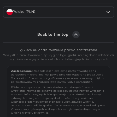
Jak aktywować klucz Battle.net (CD Key)?
Polska (PLN)
Back to the top
© 2026 XD.deals. Wszelkie prawa zastrzeżone.
Wszystkie znaki towarowe, tytuły gier, logo i grafiki należą do ich właścicieli
i są używane wyłącznie w celach identyfikacyjnych i informacyjnych.
Zastrzeżenie:
XD.deals jest niezależną porównywarką cen i
agregatorem ofert i nie jest powiązane ani wspierane przez Valve
Corporation. Steam oraz logo Steam są znakami towarowymi i/lub
zarejestrowanymi znakami towarowymi Valve Corporation.
XD.deals korzysta z publicznie dostępnych danych Steam i
wyświetla informacje cenowe ze sklepów zewnętrznych wyłącznie
w celach informacyjnych. Nie sprzedajemy produktów ani kluczy
cyfrowych i nie gwarantujemy dokładności, dostępności ani
ważności prezentowanych ofert lub kluczy. Zawsze weryfikuj
ostateczne warunki bezpośrednio na stronie sklepu przed zakupem.
Zakup kluczy cyfrowych w sklepach zewnętrznych odbywa się na
własne ryzyko Użytkownika.