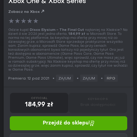
Xbox One & Xbox Series
Zobacz na Xbox
★
★
★
★
★
Gdzie kupić
Disco Elysium - The Final Cut
najtaniej na Xboksie? Na
dzień 6 sie 2026 jest jedna oferta,
184,99 zł
w Microsoft Store. To
norma na tej platformie, bo keyshop ma ofertę przy mniej niż co
dziesiątej grze, a Microsoft Store sprzedaje praktycznie wszystko
sam. Zanim kupisz, sprawdź Game Pass, bo przy cenach
konsolowych abonament bywa tańszy niż pojedynczy tytuł. Gra jest
też dostępna w abonamencie (Game Pass Core, Game Pass
Premium, Game Pass Ultimate), więc sprawdź, czy nie masz jej już
w ramach subskrypcji. Na Xboksie keyshop ma ofertę przy mniej niż
co dziesiątej grze, więc zanim kupisz, sprawdź, czy tytuł nie wchodzi
w Game Pass.
Premiera: 12 paź 2021
ZA/UM
ZA/UM
RPG
OFFICIAL
KEYSHOPS
184,99 zł
Brak dostępności
Przejdź do sklepu