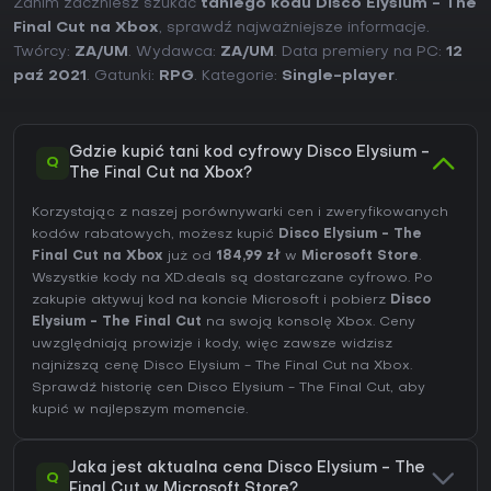
Zanim zaczniesz szukać
taniego kodu Disco Elysium - The
Final Cut na Xbox
, sprawdź najważniejsze informacje.
Twórcy:
ZA/UM
. Wydawca:
ZA/UM
. Data premiery na PC:
12
paź 2021
. Gatunki:
RPG
. Kategorie:
Single-player
.
Gdzie kupić tani kod cyfrowy Disco Elysium -
Q
The Final Cut na Xbox?
Korzystając z naszej porównywarki cen i zweryfikowanych
kodów rabatowych, możesz kupić
Disco Elysium - The
Final Cut na Xbox
już od
184,99 zł
w
Microsoft Store
.
Wszystkie kody na XD.deals są dostarczane cyfrowo. Po
zakupie aktywuj kod na koncie Microsoft i pobierz
Disco
Elysium - The Final Cut
na swoją konsolę Xbox. Ceny
uwzględniają prowizje i kody, więc zawsze widzisz
najniższą cenę Disco Elysium - The Final Cut na
Xbox
.
Sprawdź
historię cen Disco Elysium - The Final Cut
, aby
kupić w najlepszym momencie.
Jaka jest aktualna cena Disco Elysium - The
Q
Final Cut w Microsoft Store?