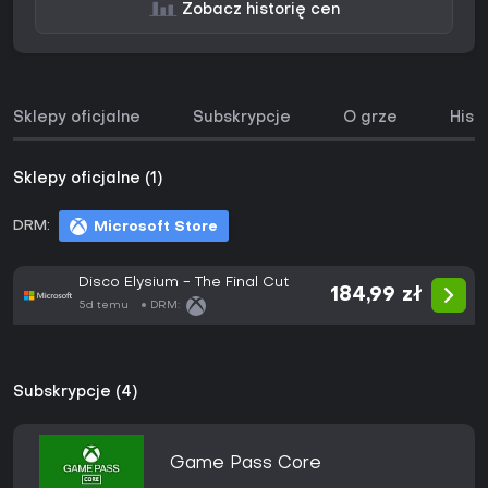
Zobacz historię cen
Sklepy oficjalne
Subskrypcje
O grze
Hist
Sklepy oficjalne (1)
DRM:
Microsoft Store
Disco Elysium - The Final Cut
184,99 zł
5d temu
DRM:
Subskrypcje (4)
Game Pass Core