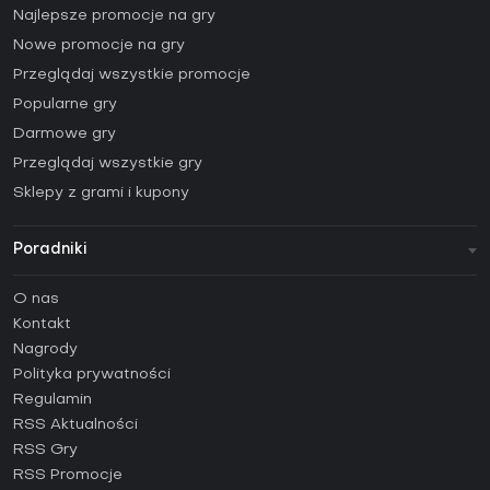
Najlepsze promocje na gry
Nowe promocje na gry
Przeglądaj wszystkie promocje
Popularne gry
Darmowe gry
Przeglądaj wszystkie gry
Sklepy z grami i kupony
Poradniki
FAQ
O nas
Poradniki
Kontakt
Jak aktywować klucz Steam (CD Key)?
Nagrody
Jak aktywować klucz Epic Games (CD Key)?
Polityka prywatności
Regulamin
Jak aktywować klucz GOG (CD Key)?
RSS Aktualności
Jak aktywować klucz Ubisoft Connect (CD Key)?
RSS Gry
Jak aktywować klucz EA App (CD Key)?
RSS Promocje