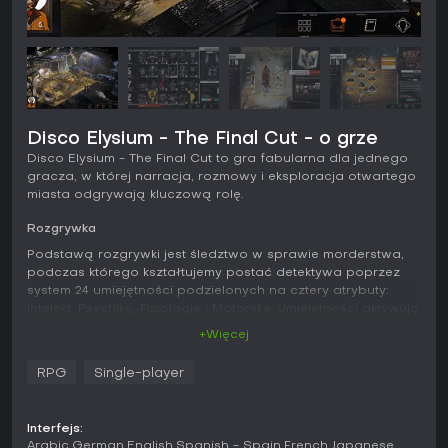
Disco Elysium - The Final Cut - o grze
Disco Elysium - The Final Cut to gra fabularna dla jednego
gracza, w której narracja, rozmowy i eksploracja otwartego
miasta odgrywają kluczową rolę.
Rozgrywka
Podstawą rozgrywki jest śledztwo w sprawie morderstwa,
podczas którego kształtujemy postać detektywa poprzez
system 24 umiejętności podzielonych na cztery atrybuty:
Intelekt, Psychikę, Fizjologię i Motorykę. Umiejętności aktywują
się w dialogach i podczas eksploracji, dostarczając
+Więcej
wewnętrznych komentarzy lub wpływając na wynik poprzez
testy aktywne i pasywne z rzutami kośćmi.
RPG
Single-player
Gracz przydziela punkty umiejętności i rozwija je dalej za
pomocą Gabinetu Myśli, gdzie internalizuje napotkane idee
Interfejs:
- zyskując zarówno premie, jak i ograniczenia. Wybór
Arabic
German
English
Spanish - Spain
French
Japanese