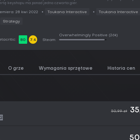
ertę keyshopu ma ponad jedna czwarta gier.
emiera: 28 kwi 2022
Toukana Interactive
Toukana Interactive
Strategy
Overwhelmingly Positive
(26k)
tacritic:
80
7.4
Steam:
O grze
Wymagania sprzętowe
Historia cen
35
50,99 zł
50