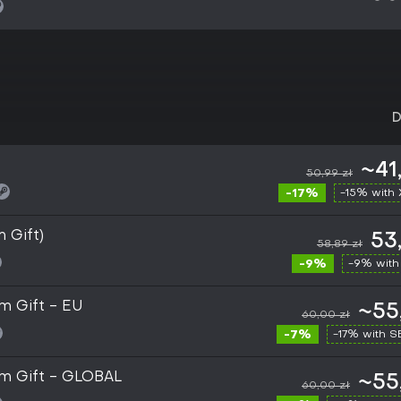
D
~41
50,99 zł
-17%
-15% with
 Gift)
53
58,89 zł
-9%
-9% with
m Gift - EU
~55
60,00 zł
-7%
-17% with 
am Gift - GLOBAL
~55
60,00 zł