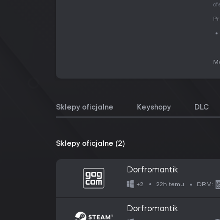
of
Pr
Me
Sklepy oficjalne
Keyshopy
DLC
Sklepy oficjalne (2)
Dorfromantik
22h temu
+2
DRM:
Dorfromantik