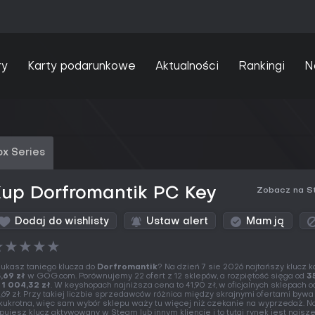
ry
Karty podarunkowe
Aktualności
Rankingi
N
x Series
up Dorfromantik PC Key
Zobacz na S
Dodaj do wishlisty
Ustaw alert
Mam ją
★
★
★
★
★
ukasz taniego klucza do
Dorfromantik
? Na dzień 7 sie 2026 najtańszy klucz k
,69 zł
w GOG.com. Porównujemy 22 ofert z 12 sklepów, a rozpiętość sięga od
3
o
1 004,32 zł
. W keyshopach najniższa cena to 41,90 zł, w oficjalnych sklepach o
,69 zł. Przy takiej liczbie sprzedawców różnica między skrajnymi ofertami bywa
lkukrotna, więc sam wybór sklepu waży tu więcej niż czekanie na wyprzedaż. N
pujesz klucz aktywowany w Steam lub innym kliencie i to tutaj rynek jest najsze