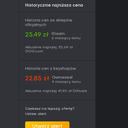
nią ją świetnym wyborem, zwłaszcza z ciągłymi
Historycznie najniższa cena
ującymi długowieczność do 2026 roku.
Historia cen ze sklepów
oficjalnych
Steam
25,49 zł
6 miesięcy temu
Aktualnie najniżej:
35,69 zł
GOG.com
Historia cen z keyshopów
Gameseal
22,85 zł
4 miesięcy temu
Aktualnie najniżej:
41,90 zł
Difmark
Czekasz na lepszą ofertę?
Ustaw alert.
Utwórz alert