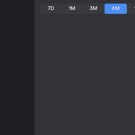
7D
1M
3M
6M