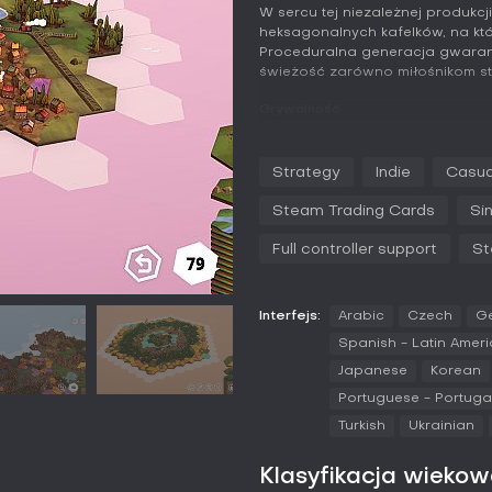
W sercu tej niezależnej produkcji
heksagonalnych kafelków, na któr
Proceduralna generacja gwarantu
świeżość zarówno miłośnikom str
Grywalność
W Dorfromantik zaczynasz z sto
umieszczasz je kolejno na rozwi
Strategy
Indie
Casua
dopasowania, tworzysz spójne g
wioski - które dają punkty w za
Steam Trading Cards
Si
Specjalne obiekty na niektóry
Full controller support
St
głębi strategii; na przykład wi
zboża, a jeleń - lasu z co najm
stos kafelków, umożliwiając dal
odblokowują się nowe biomy z 
Interfejs:
Arabic
Czech
G
długoterminowymi zadaniami od
Spanish - Latin Amer
System punktacji nagradza prz
Japanese
Korean
między natychmiastowymi dopaso
Portuguese - Portuga
osiągnąć wysokie wyniki. Bez wa
Turkish
Ukrainian
spokojnej ekspansji i mechanik
Tryby gry
Klasyfikacja wieko