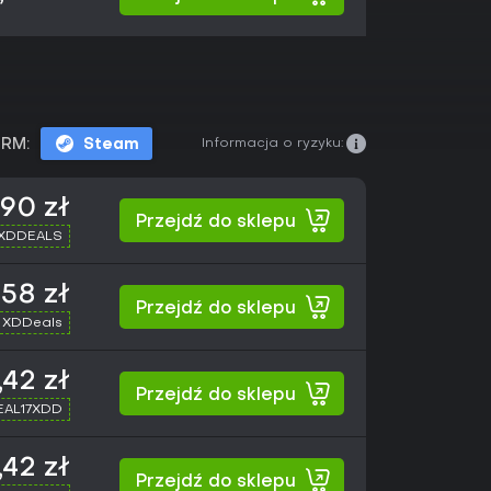
Informacja o ryzyku:
RM:
Steam
,90 zł
Przejdź do sklepu
 XDDEALS
,58 zł
Przejdź do sklepu
 XDDeals
,42 zł
Przejdź do sklepu
SEAL17XDD
,42 zł
Przejdź do sklepu