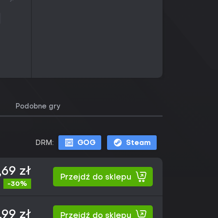
Podobne gry
DRM:
GOG
Steam
,69 zł
Przejdź do sklepu
-30%
,99 zł
Przejdź do sklepu