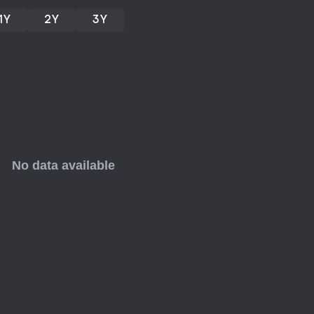
piękna grafika Dorfromantik czy
miesięcznymi treściami gwarant
1Y
2Y
3Y