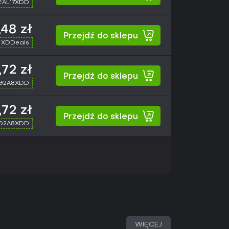
SEAL17XDD
,48 zł
Przejdź do sklepu
 XDDeals
,72 zł
Przejdź do sklepu
 G2A8XDD
,72 zł
Przejdź do sklepu
 G2A8XDD
WIĘCEJ