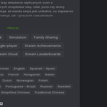
 leży składanie idyllicznych scen z
ych znajdziesz lasy, rzeki, pola czy domy.
je, że każda sesja jest unikalna, co zapewnia
ategii, jak i graczom casualowym.
+Więcej
sem proceduralnie generowanych kafelków i
jającej się mapie. Obracając je dla idealnego
l
Simulation
Family Sharing
rupy krajobrazów - rozległe lasy czy zwarte
leżności od zgodności z otoczeniem.
ngle-player
Steam Achievements
ch kafelkach wprowadzają zadania dodające
eam Cloud
Steam Leaderboards
atrak wymaga połączenia z sześcioma polami
niej 50 drzewami. Ukończenie questów odnawia
sze rozszerzanie krajobrazu. W miarę postępu
różnorodnymi terenami i dodatkowymi
erman
English
Spanish - Spain
 predefiniowanych obiektów.
ica
French
Hungarian
Italian
emyślane planowanie, zmuszając do równowagi
Dutch
Norwegian
Polish
waniami a szerszymi strategiami układanki, by
l
Portuguese - Brazil
Russian
Swedish
lki czy handlu zasobami gra skupia się na
Simplified Chinese
Traditional Chinese
ach rozwiązywania zagadek.
wa