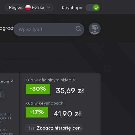
Region:
Polska
Keyshops:
Wszystkie platformy
agrody
Kup w oficjalnym sklepie:
team
-30%
35,69 zł
Kup w keyshopach:
-17%
41,90 zł
osztuje
5,69 zł
d
Zobacz historię cen
a PC
rszy, bo