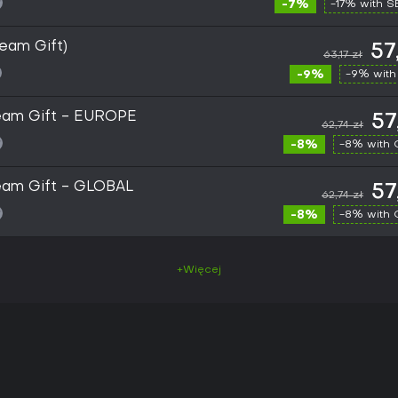
-7%
-17% with 
team Gift)
57
63,17 zł
-9%
-9% with
team Gift - EUROPE
57
62,74 zł
-8%
-8% with
team Gift - GLOBAL
57
62,74 zł
-8%
-8% with
+Więcej