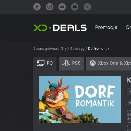
Promocje
G
Strona główna
Gry
Strategy
Dorfromantik
PC
PS5
Xbox One & Xbo
K
Sz
35
d
35
ki
ku