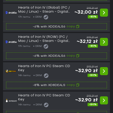
Hearts of Iron IV (Global) (PC /
215,21 zł
Mac / Linux) - Steam - Digital
~32,00 zł
Key
-85%
17h temu
DRM:
copy
-6% with XDDEALS6
Hearts of Iron IV (ROW) (PC /
215,21 zł
Mac / Linux) - Steam - Digital
~32,12 zł
Key
-85%
17h temu
DRM:
copy
-6% with XDDEALS6
Hearts of Iron IV PC Steam CD
215,21 zł
Key
~32,90 zł
-84%
14h temu
DRM:
copy
-8% with XD8DEALS
Hearts of Iron IV PC Steam CD
215,21 zł
Key
~32,90 zł
-84%
14h temu
DRM: