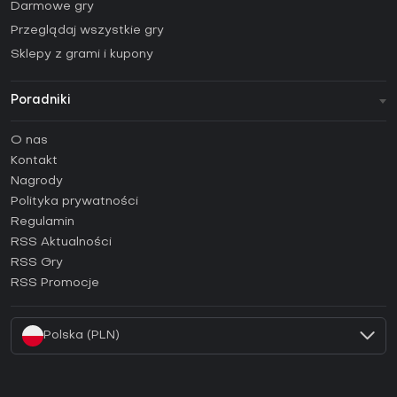
Darmowe gry
Przeglądaj wszystkie gry
Sklepy z grami i kupony
Poradniki
FAQ
O nas
Poradniki
Kontakt
Jak aktywować klucz Steam (CD Key)?
Nagrody
Jak aktywować klucz Epic Games (CD Key)?
Polityka prywatności
Regulamin
Jak aktywować klucz GOG (CD Key)?
RSS Aktualności
Jak aktywować klucz Ubisoft Connect (CD Key)?
RSS Gry
Jak aktywować klucz EA App (CD Key)?
RSS Promocje
Jak aktywować klucz Battle.net (CD Key)?
Polska (PLN)