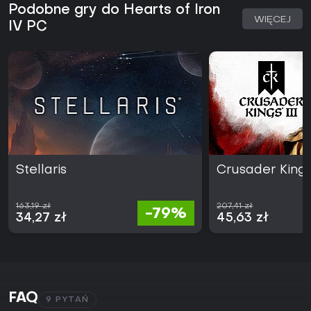
Podobne gry do Hearts of Iron
WIĘCEJ
IV PC
Stellaris
Crusader Kings 
163,19 zł
207,41 zł
-79%
34,27 zł
45,63 zł
FAQ
9 PYTAŃ