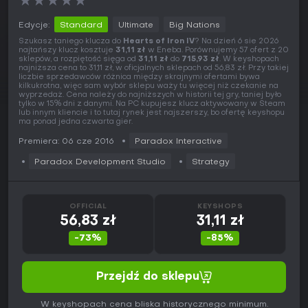
★
★
★
★
★
Edycje:
Standard
Ultimate
Big Nations
Szukasz taniego klucza do
Hearts of Iron IV
? Na dzień 6 sie 2026
najtańszy klucz kosztuje
31,11 zł
w Eneba. Porównujemy 57 ofert z 20
sklepów, a rozpiętość sięga od
31,11 zł
do
715,93 zł
. W keyshopach
najniższa cena to 31,11 zł, w oficjalnych sklepach od 56,83 zł. Przy takiej
liczbie sprzedawców różnica między skrajnymi ofertami bywa
kilkukrotna, więc sam wybór sklepu waży tu więcej niż czekanie na
wyprzedaż. Cena należy do najniższych w historii tej gry, taniej było
tylko w 15% dni z danymi. Na PC kupujesz klucz aktywowany w Steam
lub innym kliencie i to tutaj rynek jest najszerszy, bo ofertę keyshopu
ma ponad jedna czwarta gier.
Premiera: 06 cze 2016
Paradox Interactive
Paradox Development Studio
Strategy
OFFICIAL
KEYSHOPS
56,83 zł
31,11 zł
-73%
-85%
Przejdź do sklepu
W keyshopach cena bliska historycznego minimum.