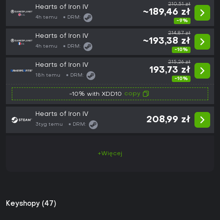
210,51 zł
Hearts of Iron IV
~189,46 zł
4h temu
DRM:
-9%
214,87 zł
Hearts of Iron IV
~193,38 zł
4h temu
DRM:
-10%
215,26 zł
Hearts of Iron IV
193,73 zł
18h temu
DRM:
-10%
copy
-10% with XDD10
Hearts of Iron IV
208,99 zł
3tyg temu
DRM:
+Więcej
Keyshopy (47)