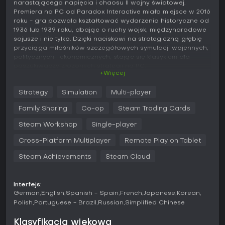
narastającego napięcia i chaosu II wojny światowej.
Premiera na PC od Paradox Interactive miała miejsce w 2016
roku - gra pozwala kształtować wydarzenia historyczne od
1936 lub 1939 roku, dbając o ruchy wojsk, międzynarodowe
sojusze i nie tylko. Dzięki naciskowi na strategiczną głębię
przyciąga miłośników szczegółowych symulacji wojennych,
politycznych i ekonomicznych, stając się klasykiem dla
poszukiwaczy złożonych strategii na PC.
+Więcej
Grywalność
Strategy
Simulation
Multi-player
W
Hearts of Iron IV
podstawowa pętla rozgrywki polega
na prowadzeniu wybranej nacji przez konflikty epoki,
Family Sharing
Co-op
Steam Trading Cards
równoważąc ekspansję militarną, zarządzanie zasobami i
manewry dyplomatyczne. Gracze nadzorują linie
Steam Workshop
Single-player
produkcyjne, by wytwarzać sprzęt, badają technologie
Cross-Platform Multiplayer
Remote Play on Tablet
otwierające nowe jednostki czy taktyki, a także projektują
dywizje armii z dedykowanymi szablonami określającymi ich
Steam Achievements
Steam Cloud
skład i skuteczność w boju. Walka toczy się na globalnej
mapie podzielonej na prowincje, gdzie wydajesz rozkazy
inwazji, obrony czy operacji morskich - rezultaty zależą od
Interfejs:
terenu, linii zaopatrzenia i przewagi w powietrzu. Drzewka
German
English
Spanish - Spain
French
Japanese
Korean
narodowych fokusów dają rozgałęzione ścieżki decyzji
Polish
Portuguese - Brazil
Russian
Simplified Chinese
politycznych, umożliwiając wierność historii lub alternatywne
scenariusze, jak zmiana sojuszy czy realizacja unikalnych
Klasyfikacja wiekowa
celów ideologicznych.