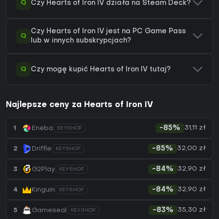
Q
Czy Hearts of Iron IV działa na Steam Deck?
Czy Hearts of Iron IV jest na PC Game Pass
Q
lub w innych subskrypcjach?
Q
Czy mogę kupić Hearts of Iron IV tutaj?
Najlepsze ceny za Hearts of Iron IV
31,11 zł
1
Eneba
-85%
KEYSHOP
32,00 zł
2
Driffle
-85%
KEYSHOP
32,90 zł
3
G2Play
-84%
KEYSHOP
32,90 zł
4
Kinguin
-84%
KEYSHOP
35,30 zł
5
Gameseal
-83%
KEYSHOP