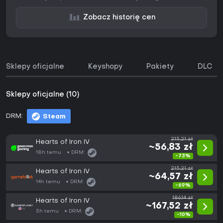
Zobacz historię cen
Sklepy oficjalne
Keyshopy
Pakiety
DLC
Sklepy oficjalne (10)
DRM:
Steam
215,21 zł
Hearts of Iron IV
~56,83 zł
18h temu
DRM:
-73%
215,21 zł
Hearts of Iron IV
~64,57 zł
14h temu
DRM:
-69%
186,14 zł
Hearts of Iron IV
~167,52 zł
5h temu
DRM:
-10%