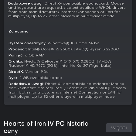
tego długie sesje trwające godziny czy dni, skupione na
Dodatkowe uwagi:
Direct X- compatible soundcard.; Mouse
warunkach zwycięstwa, np. kapitulacji mocarstw czy
and keyboard are required. / Latest available WHQL drivers
opanowaniu kluczowych terytoriów.
from both manufacturers/ Internet Connection or LAN for
multiplayer, Up to 32 other players in multiplayer mode.
Kluczowe mechaniki i frakcje
W sercu gry leżą mechaniki oparte na frakcjach jak Allies,
Zalecane:
Axis i Comintern, do których możesz dołączyć, przejąć
przywództwo lub stawić czoła. Do gry dostępne są
System operacyjny:
Windows® 10 Home 64 bit
mocarstwa typu Germany, United Kingdom, United States i
Procesor:
Intel® Core™ i5 2500K | AMD® Ryzen 3 2200G
Soviet Union oraz mniejsze kraje z Europy, Azji i innych
Pamięć:
6 GB RAM
regionów, każdy z unikalnymi fokúsami narodowymi i
Grafika:
Nvidia® GeForce™ GTX 570 (1.28GB) | AMD®
warunkami startowymi. Główne systemy to drzewko
Radeon™ HD 7970 (3GB) | Intel Iris Xe G7 (Tiger Lake)
technologii do badania doktryn i sprzętu, przydzielanie
DirectX:
Version 9.0c
fabryk do produkcji czołgów, samolotów czy okrętów oraz
Dysk:
2 GB available space
mechanika political power, dzięki której mianujesz ministrów
lub wprowadzasz prawa wzmacniające stabilność i
Dodatkowe uwagi:
Direct X- compatible soundcard.; Mouse
and keyboard are required. / Latest available WHQL drivers
poparcie dla wojny.
from both manufacturers. / Internet Connection or LAN for
multiplayer, Up to 32 other players in multiplayer mode.
Aktualizacje udoskonaliły te elementy, dodając zarządzanie
paliwem dla realistycznych ograniczeń zasobów i
rozbudowane mechaniki wojen morskich. Stan na 2026 rok
obejmuje aktywne mody społecznościowe i patche
naprawiające desync w multiplayerze, choć niektórzy
Hearts of Iron IV PC historia
gracze zgłaszają crashe podczas długich sesji.
WIĘCEJ
ceny