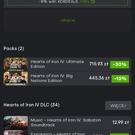
copy
-8% with XD8DEALS
+Więcej
Packs (2)
Hearts of Iron IV: Ultimate
715,93 zł
-30%
Edition
Hearts of Iron IV: Big
445,36 zł
-15%
Nations Edition
Hearts of Iron IV DLC (34)
WIĘCEJ
Music - Hearts of Iron IV: Sabaton
12,99 zł
Soundtrack
Expansion - Hearts of Iron