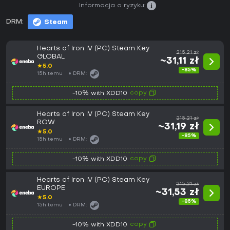
Informacja o ryzyku:
DRM:
Steam
Hearts of Iron IV (PC) Steam Key
215,21 zł
GLOBAL
~31,11 zł
★
5.0
-85%
15h temu
DRM:
copy
-10% with XDD10
Hearts of Iron IV (PC) Steam Key
215,21 zł
ROW
~31,19 zł
★
5.0
-85%
15h temu
DRM:
copy
-10% with XDD10
Hearts of Iron IV (PC) Steam Key
215,21 zł
EUROPE
~31,53 zł
★
5.0
-85%
15h temu
DRM:
copy
-10% with XDD10