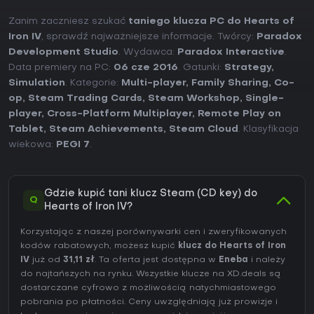
Zanim zaczniesz szukać
taniego klucza PC do Hearts of
Iron IV
, sprawdź najważniejsze informacje. Twórcy:
Paradox
Development Studio
. Wydawca:
Paradox Interactive
.
Data premiery na PC:
06 cze 2016
. Gatunki:
Strategy
,
Simulation
. Kategorie:
Multi-player
,
Family Sharing
,
Co-
op
,
Steam Trading Cards
,
Steam Workshop
,
Single-
player
,
Cross-Platform Multiplayer
,
Remote Play on
Tablet
,
Steam Achievements
,
Steam Cloud
. Klasyfikacja
wiekowa:
PEGI 7
.
Gdzie kupić tani klucz Steam (CD key) do
Q
Hearts of Iron IV?
Korzystając z naszej porównywarki cen i zweryfikowanych
kodów rabatowych, możesz kupić
klucz do Hearts of Iron
IV
już od
31,11 zł
. Ta oferta jest dostępna w
Eneba
i należy
do najtańszych na rynku. Wszystkie klucze na XD.deals są
dostarczane cyfrowo z możliwością natychmiastowego
pobrania po płatności. Ceny uwzględniają już prowizje i