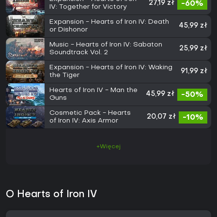
27,19 zł
-60%
IV: Together for Victory
Expansion - Hearts of Iron IV: Death
45,99 zł
or Dishonor
Music - Hearts of Iron IV: Sabaton
25,99 zł
Soundtrack Vol. 2
Expansion - Hearts of Iron IV: Waking
91,99 zł
the Tiger
Hearts of Iron IV - Man the
45,99 zł
-50%
Guns
Cosmetic Pack - Hearts
20,07 zł
-10%
of Iron IV: Axis Armor
+Więcej
O Hearts of Iron IV