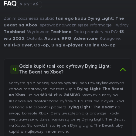
FAQ
9 PYTAŃ
Zanim zaczniesz szukać
taniego kodu Dying Light: The
Beast na Xbox
, sprawdź najważniejsze informacje. Twórcy:
Techland
. Wydawca:
Techland
. Data premiery na PC:
18
wrz 2025
. Gatunki:
Action
,
RPG
,
Adventure
. Kategorie:
Multi-player
,
Co-op
,
Single-player
,
Online Co-op
.
Gdzie kupić tani kod cyfrowy Dying Light:
Q
The Beast na Xbox?
Korzystając z naszej porównywarki cen i zweryfikowanych
kodów rabatowych, możesz kupić
Dying Light: The Beast
na Xbox
już od
160,14 zł
w
GAMIVO
. Wszystkie kody na
XD.deals są dostarczane cyfrowo. Po zakupie aktywuj kod
na koncie Microsoft i pobierz
Dying Light: The Beast
na
swoją konsolę Xbox. Ceny uwzględniają prowizje i kody,
więc zawsze widzisz najniższą cenę Dying Light: The Beast
na
Xbox
. Sprawdź
historię cen Dying Light: The Beast
, aby
kupić w najlepszym momencie.