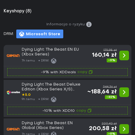
Keyshopy (8)
Informacja o ryzyku:
DRM:
Microsoft Store
Dying Light: The Beast EN EU
175,98 zł
(Xbox Series)
160,14 zł
-9%
7h temu
DRM:
copy
-9% with XDDeals
Dying Light The Beast Deluxe
344,36 zł
Edition (Xbox Series X/S)
~188,64 zł
XBOX LIVE Key EUROPE
★
5.0
-45%
9h temu
DRM:
copy
-10% with XDD10
Dying Light: The Beast EN
220,42 zł
Global (Xbox Series)
200,58 zł
-9%
7h temu
DRM: