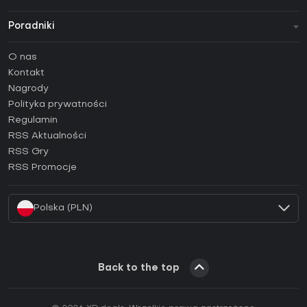
Poradniki
FAQ
O nas
Poradniki
Kontakt
Jak aktywować klucz Steam (CD Key)?
Nagrody
Jak aktywować klucz Epic Games (CD Key)?
Polityka prywatności
Regulamin
Jak aktywować klucz GOG (CD Key)?
RSS Aktualności
Jak aktywować klucz Ubisoft Connect (CD Key)?
RSS Gry
Jak aktywować klucz EA App (CD Key)?
RSS Promocje
Jak aktywować klucz Battle.net (CD Key)?
Polska (PLN)
Back to the top