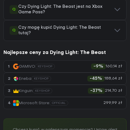
Czy Dying Light: The Beast jest na Xbox
Q
Game Pass?
Czy mogę kupić Dying Light: The Beast
Q
tutaj?
Najlepsze ceny za Dying Light: The Beast
160,14 zł
1
GAMIVO
-9%
KEYSHOP
188,64 zł
2
Eneba
-45%
KEYSHOP
214,70 zł
3
Kinguin
-37%
KEYSHOP
299,99 zł
4
Microsoft Store
OFFICIAL
Chcesz kupić w najlepszym momencie? Ustaw alert