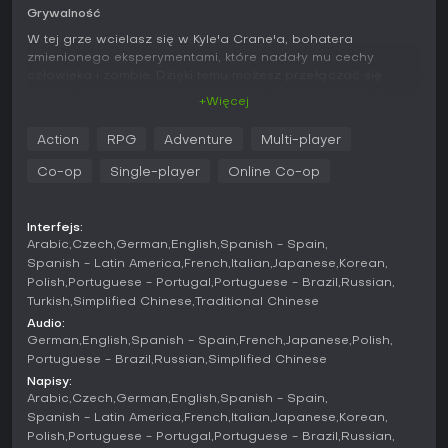
Grywalność
W tej grze wcielasz się w Kyle'a Crane'a, bohatera
zmienionego eksperymentami, które nadały mu cechy
człowieka i zombie. Dzięki temu możesz przełączać się
między zwykłymi taktykami ocalałego a trybem bestii, w
+Więcej
którym gniewne moce pozwalają miażdżyć wrogów czy
rozrywać ich na strzępy. Główna pętla rozgrywki opiera się
Action
RPG
Adventure
Multi-player
na eksploracji rozległego obszaru Castor Woods, z
różnorodnymi lokacjami takimi jak bagna, farmy i
Co-op
Single-player
Online Co-op
opuszczone miasteczka.
Walka stawia na broń białą, z możliwością ulepszania noży,
Interfejs:
kusz czy pistoletów. Mechaniki parkouru umożliwiają skoki
Arabic
Czech
German
English
Spanish - Spain
po dachach i wspinaczkę po przeszkodach, a pojazdy
Spanish - Latin America
French
Italian
Japanese
Korean
służą do przemieszczania się i rozbijania hord zombie.
Polish
Portuguese - Portugal
Portuguese - Brazil
Russian
Kluczowy jest cykl dobowy: za dnia bezpieczniej zbierać
Turkish
Simplified Chinese
Traditional Chinese
zasoby, ale noc aktywuje agresywniejsze zagrożenia, każąc
Audio:
wybierać między ucieczką, ukryciem czy bijatyką.
German
English
Spanish - Spain
French
Japanese
Polish
Tryby gry
Portuguese - Brazil
Russian
Simplified Chinese
Napisy:
Gra skupia się na kampanii single-player z obsługą co-opu
Arabic
Czech
German
English
Spanish - Spain
do czterech graczy, dzięki czemu ekipy mogą wspólnie
Spanish - Latin America
French
Italian
Japanese
Korean
przechodzić fabułę z wspólnym postępem. Ten tryb
Polish
Portuguese - Portugal
Portuguese - Brazil
Russian
kooperacji wpleciony jest naturalnie, umożliwiając