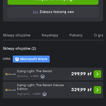
Zobacz historię cen
Sklepy oficjalne
Keyshopy
Pakiety
O grze
Sklepy oficjalne (2)
DRM:
Microsoft Store
Dying Light: The Beast
299,99 zł
5d temu
DRM:
Dying Light: The Beast Deluxe
Edition
329,99 zł
7tyg temu
DRM: