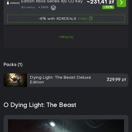
Edition Xbox Series X|S CD Key
~231,41 zł
-32%
8h temu
DRM:
copy
-8% with XD8DEALS
+Więcej
Packs (1)
Dying Light: The Beast Deluxe
329,99 zł
Edition
O Dying Light: The Beast