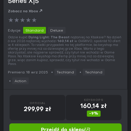
Series X|S
Zobacz na Xbox
★
★
★
★
★
Edycje:
Standard
Deluxe
Gdzie kupić
Dying Light: The Beast
najtaniej na Xboksie? Na dzień
6 sie 2026 najtaniej wychodzi
160,14 zł
w GAMIVO, spośród 10 ofert
w 4 sklepach. To rzadki przypadek na tej platformie, bo keyshop ma
ofertę przy mniej niż co dziesiątej grze Xbox. Warto z tego
skorzystać, ale najpierw sprawdź, czy tytuł nie wchodzi w Game
Pass. Na Xboksie keyshop ma ofertę przy mniej niż co dziesiątej
grze, więc zanim kupisz, sprawdź, czy tytuł nie wchodzi w Game
Pass.
Premiera: 18 wrz 2025
Techland
Techland
Action
KEYSHOPS
OFFICIAL
160,14 zł
299,99 zł
-9%
Przejdź do sklepu