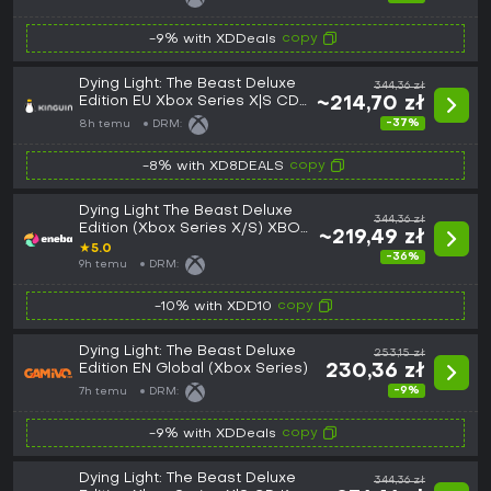
copy
-9% with XDDeals
Dying Light: The Beast Deluxe
344,36 zł
Edition EU Xbox Series X|S CD
~214,70 zł
Key
-37%
8h temu
DRM:
copy
-8% with XD8DEALS
Dying Light The Beast Deluxe
344,36 zł
Edition (Xbox Series X/S) XBOX
~219,49 zł
LIVE Key GLOBAL
★
5.0
-36%
9h temu
DRM:
copy
-10% with XDD10
Dying Light: The Beast Deluxe
253,15 zł
Edition EN Global (Xbox Series)
230,36 zł
-9%
7h temu
DRM:
copy
-9% with XDDeals
Dying Light: The Beast Deluxe
344,36 zł