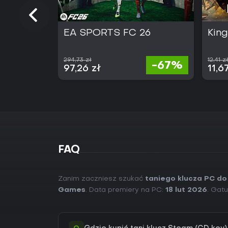
EA SPORTS FC 26
Kin
294,73 zł
12,41 z
-67%
97,26 zł
11,6
FAQ
Zanim zaczniesz szukać
taniego klucza PC do
Games
. Data premiery na PC:
18 lut 2026
. Gatu