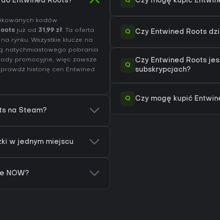
Q
) do Entwined Roots?
Czy mogę kupić Entwin
yfikowanych kodów
Roots
już od
31,99 zł
. Ta oferta
Q
Czy Entwined Roots dz
na rynku. Wszystkie klucze na
ią natychmiastowego pobrania
i kody promocyjne, więc zawsze
Czy Entwined Roots jes
Q
 Sprawdź
historię cen Entwined
subskrypcjach?
Q
Czy mogę kupić Entwine
ots na Steam?
żki w jednym miejscu
rce NOW?