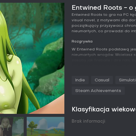
Entwined Roots - o 
Entwined Roots to gra na PC łąc
visual novel, z motywami dla dor
początkujący przyzywacz chroni
nieumarłych, co prowadzi do in
Rozgrywka
W Entwined Roots podstawą jes
nieumarłych wrogów. Wcielasz s
zasoby jak fireballe i dire rats,
jest zarządzanie maną - strateg
regenerację zasobu. Zwycięstwa
umożliwiając stawienie czoła tru
Indie
Casual
Simulat
Segmenty tower defense wykorzys
Steam Achievements
wciągające starcia zamiast sk
w nie są sekcje visual novel z di
odsłaniają ręcznie rysowane sce
Klasyfikacja wieko
elementy splatają się wzajemni
postępy narracyjne, a osobiste
Brak informacji
Tryby gry
Gra skupia się na trybie progr