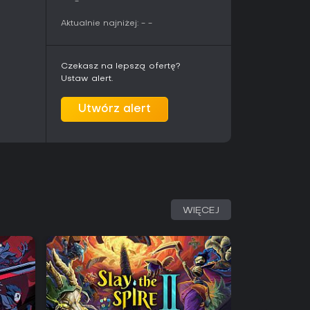
-
e utrzymuje zaangażowanie dla fanów
Aktualnie najniżej:
-
-
 obronnych.
gicznym twistem docenią replayability dzięki
li jednak wolisz rozbudowane multiplayery czy
Czekasz na lepszą ofertę?
zbyt uproszczona. Ogółem wyróżnia się jako
Ustaw alert.
a na PC.
Utwórz alert
WIĘCEJ