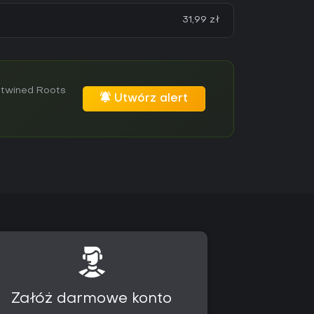
31,99 zł
ntwined Roots
Utwórz alert
Załóż darmowe konto