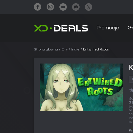
Promocje
G
Strona główna
Gry
Indie
Entwined Roots
Gd
31
ty
tę
ce
in
cz
Pr