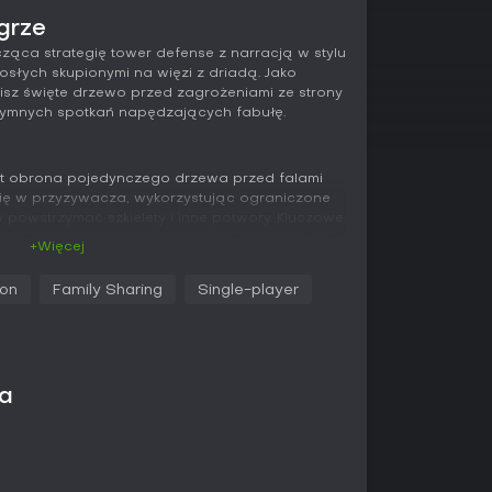
grze
ząca strategię tower defense z narracją w stylu
osłych skupionymi na więzi z driadą. Jako
sz święte drzewo przed zagrożeniami ze strony
tymnych spotkań napędzających fabułę.
t obrona pojedynczego drzewa przed falami
ię w przyzywacza, wykorzystując ograniczone
 by powstrzymać szkielety i inne potwory. Kluczowe
icznie rozmieszczasz przyzwania, czekając na
+Więcej
 w walkach odblokowują ulepszenia zdolności,
dniejszym falom.
ion
Family Sharing
Single-player
tują prostą pixel art, kładąc nacisk na szybkie,
omplikowanych układów. Bezszwowo wplecione
alogami i wyborami, które rozwijają historię i
ny eksplorujące relację z driadą Olivea. Te
wa
e - sukcesy w obronie przechodzą płynnie w
 więzi wzmacniają moc przyzywania.
esywnym, w którym pokonujesz poziomy rosnącej