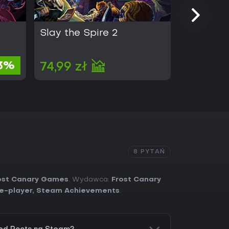
Slay the Spire 2
Half Swo
3%
74,99 zł
70,00 
8 PYTAŃ
ost Canary Games
. Wydawca:
Frost Canary
le-player
,
Steam Achievements
.