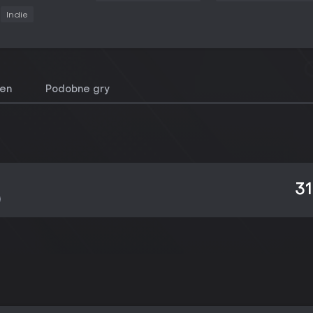
Indie
cen
Podobne gry
31