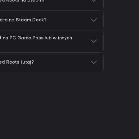
ed Roots na Steam?
iała na Steam Deck?
t na PC Game Pass lub w innych
d Roots tutaj?