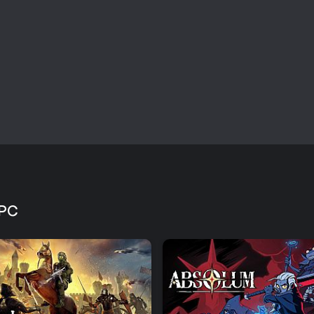
zbędnej komplikacji. Połączeni
fantastycznych relacji i wyzwań
Miłośnicy visual novels ze strate
galerii i ścieżkom ulepszeń. Jeś
złożone wieże, może wydać się 
osobista, fabularna gra obronn
 PC