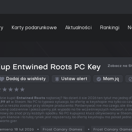
ry
Karty podarunkowe
Aktualności
Rankingi
N
Kup Entwined Roots PC Key
Zobacz na S
Dodaj do wishlisty
Ustaw alert
Mam ją
★
★
★
★
★
zie kupić
Entwined Roots
najtaniej? Na dzień 6 sie 2026 ten tytuł ma jedną of
,99 zł
w Steam. Na PC to typowa sytuacja, bo ofertę w keyshopie ma tylko co cz
tuł, a reszta zostaje przy sklepie producenta. Porównywać nie ma czego, ale śl
 cenę codziennie i pokazujemy, jak wypada na tle wcześniejszych notowań, a al
nowy da znać przy każdym spadku. Na PC kupujesz klucz aktywowany w Steam
nym kliencie i to tutaj rynek jest najszerszy, bo ofertę keyshopu ma ponad jedna
warta gier.
emiera: 18 lut 2026
Frost Canary Games
Frost Canary Game