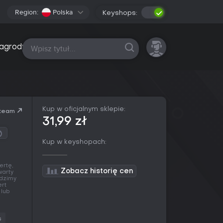
Region:
Polska
Keyshops:
Wszystkie platformy
agrody
Kup w oficjalnym sklepie:
team
31,99 zł
Kup w keyshopach:
ertę,
Zobacz historię cen
warty
edzimy
ert
 lub
s