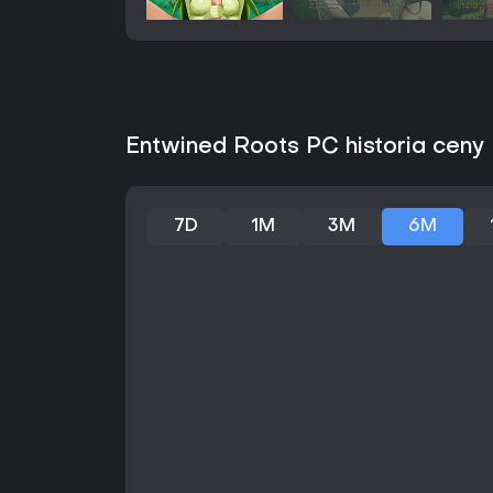
Entwined Roots PC historia ceny
7D
1M
3M
6M