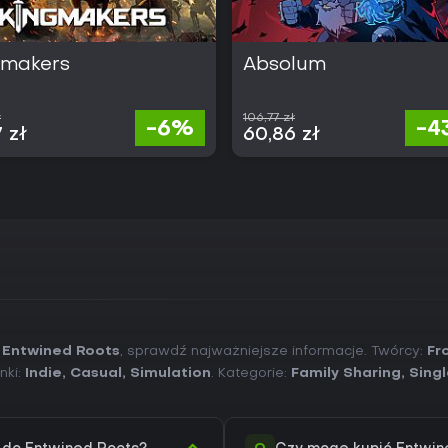
gmakers
Absolum
ł
106,77 zł
-6%
-4
7 zł
60,86 zł
 Entwined Roots
, sprawdź najważniejsze informacje. Twórcy:
Fr
nki:
Indie
,
Casual
,
Simulation
. Kategorie:
Family Sharing
,
Sing