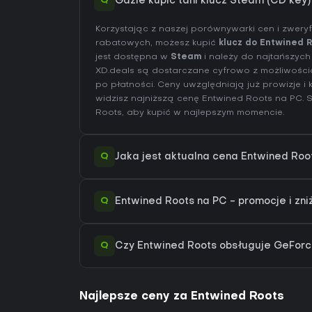
Q
Gdzie kupić tani klucz Steam (CD key
Korzystając z naszej porównywarki cen i zwer
rabatowych, możesz kupić
klucz do Entwined 
jest dostępna w
Steam
i należy do najtańszych 
XD.deals są dostarczane cyfrowo z możliwośc
po płatności. Ceny uwzględniają już prowizje 
widzisz najniższą cenę Entwined Roots na
PC
.
Roots
, aby kupić w najlepszym momencie.
Q
Jaka jest aktualna cena Entwined Ro
Q
Entwined Roots na PC - promocje i zni
Q
Czy Entwined Roots obsługuje GeFo
Najlepsze ceny za Entwined Roots