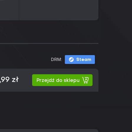
DRM:
Steam
,99 zł
Przejdź do sklepu