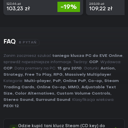
127,44 zł
295,19 zł
-19%
103,23 zł
109,22 zł
FAQ
8 PYTAŃ
Zanim zaczniesz szukać
taniego klucza PC do EVE Online
,
sprawdź najważniejsze informacje. Twórcy:
CCP
. Wydawca:
CCP
. Data premiery na PC:
15 gru 2010
. Gatunki:
Action
,
Strategy
,
Free To Play
,
RPG
,
Massively Multiplayer
.
Kategorie:
Multi-player
,
PvP
,
Online PvP
,
Co-op
,
Steam
Trading Cards
,
Online Co-op
,
MMO
,
Adjustable Text
Size
,
Color Alternatives
,
Custom Volume Controls
,
Stereo Sound
,
Surround Sound
. Klasyfikacja wiekowa:
PEGI 12
.
Gdzie kupić tani klucz Steam (CD key) do