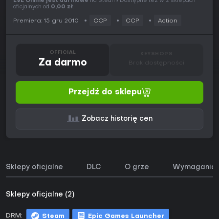
EVE Online jest darmowe
na Steam! Dostępne też w 2 sklepach
oficjalnych od
0,00 zł
.
Premiera: 15 gru 2010
CCP
CCP
Action
OFFICIAL
KEYSHOPS
Za darmo
Brak dostępności
Przejdź do sklepu
Zobacz historię cen
Sklepy oficjalne
DLC
O grze
Wymagania 
Sklepy oficjalne (2)
DRM:
Steam
Epic Games Launcher