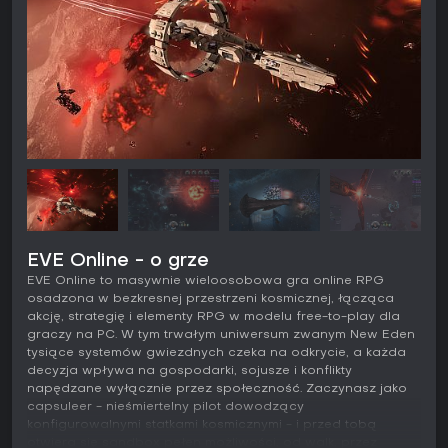
EVE Online - o grze
EVE Online to masywnie wieloosobowa gra online RPG
osadzona w bezkresnej przestrzeni kosmicznej, łącząca
akcję, strategię i elementy RPG w modelu free-to-play dla
graczy na PC. W tym trwałym uniwersum zwanym New Eden
tysiące systemów gwiezdnych czeka na odkrycie, a każda
decyzja wpływa na gospodarki, sojusze i konflikty
napędzane wyłącznie przez społeczność. Zaczynasz jako
capsuleer - nieśmiertelny pilot dowodzący
konfigurowalnymi statkami kosmicznymi - i przed tobą
otwiera się sandbox pełen możliwości, od walk, przez