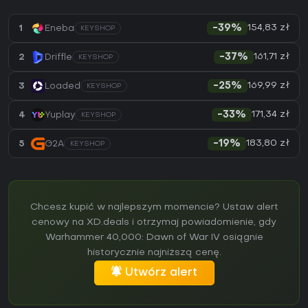
154,83 zł
1
Eneba
-39%
KEYSHOP
161,71 zł
2
Driffle
-37%
KEYSHOP
169,99 zł
3
Loaded
-25%
KEYSHOP
171,34 zł
4
Yuplay
-33%
KEYSHOP
183,80 zł
5
G2A
-19%
KEYSHOP
Chcesz kupić w najlepszym momencie? Ustaw alert
cenowy na XD.deals i otrzymaj powiadomienie, gdy
Warhammer 40,000: Dawn of War IV osiągnie
historycznie najniższą cenę.
Utwórz alert