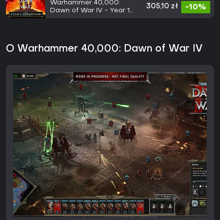
Warhammer 40,000:
305,10 zł
-10%
Dawn of War IV - Year 1
Expansion
O Warhammer 40,000: Dawn of War IV