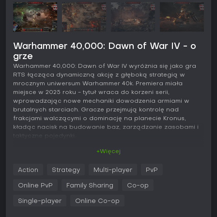
Warhammer 40,000: Dawn of War IV - o
grze
Warhammer 40,000: Dawn of War IV wyróżnia się jako gra
RTS łącząca dynamiczną akcję z głęboką strategią w
mrocznym uniwersum Warhammer 40k. Premiera miała
miejsce w 2025 roku - tytuł wraca do korzeni serii,
wprowadzając nowe mechaniki dowodzenia armiami w
brutalnych starciach. Gracze przejmują kontrolę nad
frakcjami walczącymi o dominację na planecie Kronus,
kładąc nacisk na budowanie baz, zarządzanie zasobami i
taktyczne pojedynki.
+Więcej
Rozgrywka
W Warhammer 40,000: Dawn of War IV podstawowa pętla
Action
Strategy
Multi-player
PvP
polega na zbieraniu zasobów, wznoszeniu baz i wysyłaniu
jednostek, by przejmować strategiczne punkty na mapie. Styl
Online PvP
Family Sharing
Co-op
take-and-hold stawia na kontrolę kluczowych pozycji dla
przewagi, w duchu klasycznych RTS-ów. Walki są
Single-player
Online Co-op
widowiskowe dzięki rozbudowanemu systemowi Sync Kill -