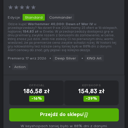
★
★
★
★
★
Edycje:
Standard
Commander
Gdzie kupić
Warhammer 40,000: Dawn of War IV
w
przedsprzedaży? Na dzień 9 sie 2026 mamy 25 ofert w 16 sklepach,
najtaniej
154,83 zł
w Eneba. W przedsprzedaży dostajesz grę w
dniu premiery, zwykle razem z bonusami do zamówienia, w cenie,
którą znasz już dziś. Jeśli nie zależy Ci na pierwszym dniu, warto
wiedzieć, że po premierze cena zwykle schodzi niżej. W historii tej
gry notowaliśmy też niższe ceny, taniej było w 88% dni z danymi.
Alert cenowy da znać, gdy pojawi się kolejna okazja.
Premiera: 17 wrz 2026
Deep Silver
KING Art
Action
OFFICIAL
KEYSHOPS
186,58 zł
154,83 zł
-16%
-39%
Przejdź do sklepu
W keyshopach taniej było w 88% dni z danymi.