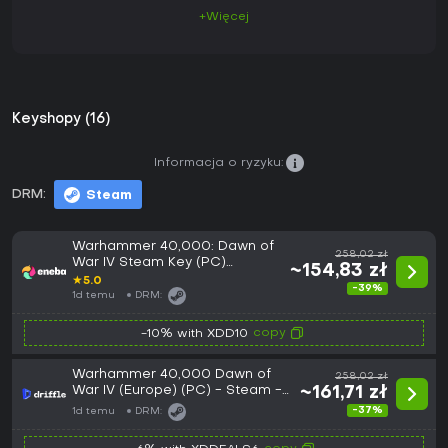
+Więcej
Keyshopy (16)
Informacja o ryzyku:
DRM:
Steam
Warhammer 40,000: Dawn of
258,02 zł
War IV Steam Key (PC)
~154,83 zł
EUROPE
★
5.0
-39%
1d temu
DRM:
copy
-10% with XDD10
Warhammer 40,000 Dawn of
258,02 zł
War IV (Europe) (PC) - Steam -
~161,71 zł
Digital Key
-37%
1d temu
DRM: