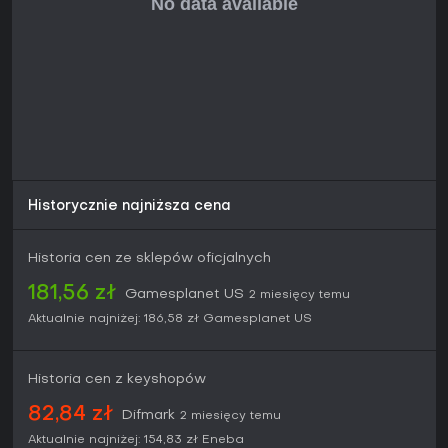
wsparcie w postaci patchy balansujących i potencjalnych
DLC z nowymi frakcjami.
Jeśli cenisz strategiczną głębię ponad czystą akcją i
interesuje cię lore Warhammer 40k, gra daje świetną
wartość dzięki obszernej kampanii i opcjom multiplayer. Ci,
którzy szukają wyłącznie singleplayera, mogą mieć
mieszane uczucia co do multiplayerowego nacisku w
aktualizacjach, ale główne tryby pozostają dostępne.
Historycznie najniższa cena
Historia cen ze sklepów oficjalnych
181,56 zł
Gamesplanet US
2 miesięcy temu
Aktualnie najniżej:
186,58 zł
Gamesplanet US
Historia cen z keyshopów
82,84 zł
Difmark
2 miesięcy temu
Aktualnie najniżej:
154,83 zł
Eneba