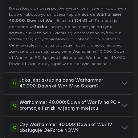
Korzystając z naszej porównywarki cen i zweryfikowanych
kodów rabatowych, możesz kupić
klucz do Warhammer
40,000: Dawn of War IV
już od
154,83 zł
. Ta oferta jest
dostępna w
Eneba
i należy do najtańszych na rynku.
Wszystkie klucze na XD.deals są dostarczane cyfrowo z
możliwością natychmiastowego pobrania po płatności.
Ceny uwzględniają już prowizje i kody promocyjne, więc
zawsze widzisz najniższą cenę Warhammer 40,000: Dawn
of War IV na
PC
. Sprawdź
historię cen Warhammer 40,000:
Dawn of War IV
, aby kupić w najlepszym momencie.
Jaka jest aktualna cena Warhammer
Q
40,000: Dawn of War IV na Steam?
Warhammer 40,000: Dawn of War IV na PC -
Q
promocje i zniżki w jednym miejscu
Czy Warhammer 40,000: Dawn of War IV
Q
obsługuje GeForce NOW?