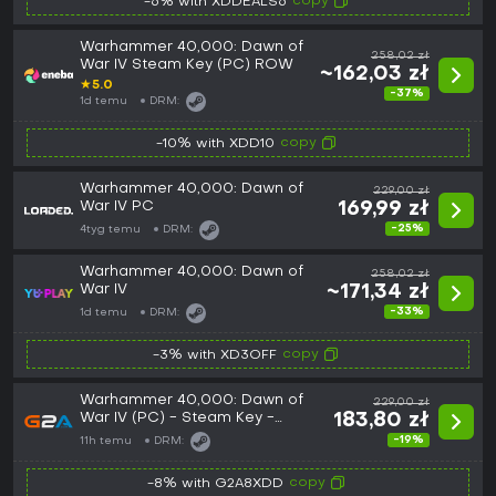
copy
-6% with XDDEALS6
Warhammer 40,000: Dawn of
258,02 zł
War IV Steam Key (PC) ROW
~162,03 zł
★
5.0
-37%
1d temu
DRM:
copy
-10% with XDD10
Warhammer 40,000: Dawn of
229,00 zł
War IV PC
169,99 zł
-25%
4tyg temu
DRM:
Warhammer 40,000: Dawn of
258,02 zł
War IV
~171,34 zł
-33%
1d temu
DRM:
copy
-3% with XD3OFF
Warhammer 40,000: Dawn of
229,00 zł
War IV (PC) - Steam Key -
183,80 zł
GLOBAL
-19%
11h temu
DRM:
copy
-8% with G2A8XDD