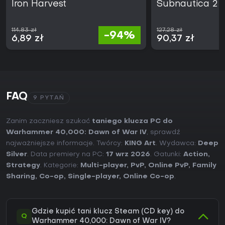
Iron Harvest
Subnautica 2
114,83 zł
127,28 zł
-94%
6,89 zł
90,37 zł
FAQ
9 PYTAŃ
Zanim zaczniesz szukać
taniego klucza PC do
Warhammer 40,000: Dawn of War IV
, sprawdź
najważniejsze informacje. Twórcy:
KING Art
. Wydawca:
Deep
Silver
. Data premiery na PC:
17 wrz 2026
. Gatunki:
Action
,
Strategy
. Kategorie:
Multi-player
,
PvP
,
Online PvP
,
Family
Sharing
,
Co-op
,
Single-player
,
Online Co-op
.
Gdzie kupić tani klucz Steam (CD key) do
Q
Warhammer 40,000: Dawn of War IV?