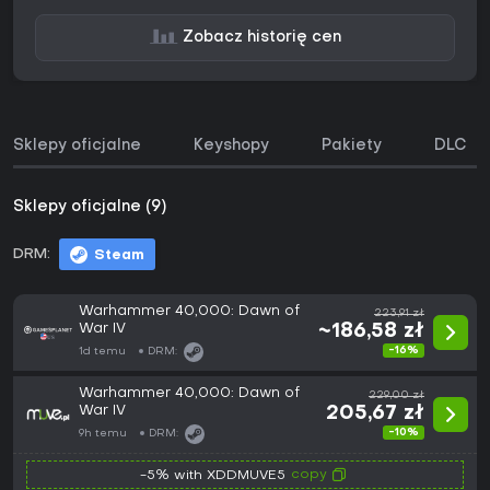
Zobacz historię cen
Sklepy oficjalne
Keyshopy
Pakiety
DLC
Sklepy oficjalne (9)
DRM:
Steam
Warhammer 40,000: Dawn of
223,91 zł
War IV
~186,58 zł
-16%
1d temu
DRM:
Warhammer 40,000: Dawn of
229,00 zł
War IV
205,67 zł
-10%
9h temu
DRM:
copy
-5% with XDDMUVE5