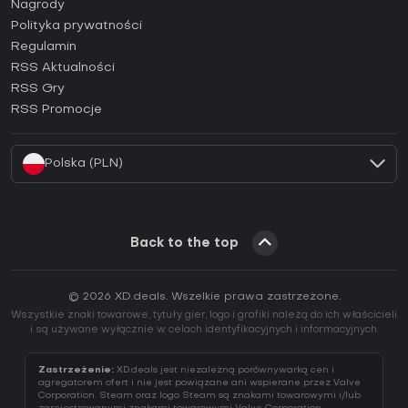
Jak aktywować klucz Steam (CD Key)?
Nagrody
Jak aktywować klucz Epic Games (CD Key)?
Polityka prywatności
Regulamin
Jak aktywować klucz GOG (CD Key)?
RSS Aktualności
Jak aktywować klucz Ubisoft Connect (CD Key)?
RSS Gry
Jak aktywować klucz EA App (CD Key)?
RSS Promocje
Jak aktywować klucz Battle.net (CD Key)?
Polska (PLN)
Back to the top
© 2026 XD.deals. Wszelkie prawa zastrzeżone.
Wszystkie znaki towarowe, tytuły gier, logo i grafiki należą do ich właścicieli
i są używane wyłącznie w celach identyfikacyjnych i informacyjnych.
Zastrzeżenie:
XD.deals jest niezależną porównywarką cen i
agregatorem ofert i nie jest powiązane ani wspierane przez Valve
Corporation. Steam oraz logo Steam są znakami towarowymi i/lub