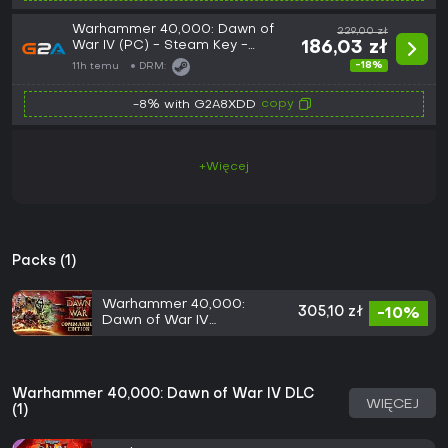
Warhammer 40,000: Dawn of
229,00 zł
War IV (PC) - Steam Key -
186,03 zł
EUROPE
-18%
11h temu
DRM:
copy
-8% with G2A8XDD
+Więcej
Packs (1)
Warhammer 40,000:
305,10 zł
-10%
Dawn of War IV
Commander Edition
Warhammer 40,000: Dawn of War IV DLC
WIĘCEJ
(1)