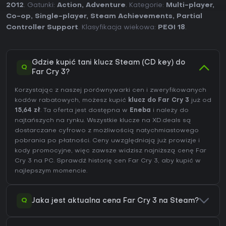
2012
. Gatunki:
Action
,
Adventure
. Kategorie:
Multi-player
,
Co-op
,
Single-player
,
Steam Achievements
,
Partial
Controller Support
. Klasyfikacja wiekowa:
PEGI 18
.
Gdzie kupić tani klucz Steam (CD key) do
Q
Far Cry 3?
Korzystając z naszej porównywarki cen i zweryfikowanych
kodów rabatowych, możesz kupić
klucz do Far Cry 3
już od
15,64 zł
. Ta oferta jest dostępna w
Eneba
i należy do
najtańszych na rynku. Wszystkie klucze na XD.deals są
dostarczane cyfrowo z możliwością natychmiastowego
pobrania po płatności. Ceny uwzględniają już prowizje i
kody promocyjne, więc zawsze widzisz najniższą cenę Far
Cry 3 na
PC
. Sprawdź
historię cen Far Cry 3
, aby kupić w
najlepszym momencie.
Q
Jaka jest aktualna cena Far Cry 3 na Steam?