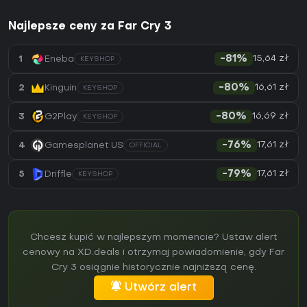
Najlepsze ceny za Far Cry 3
15,64 zł
1
Eneba
-81%
KEYSHOP
16,61 zł
2
Kinguin
-80%
KEYSHOP
16,69 zł
3
G2Play
-80%
KEYSHOP
17,61 zł
4
Gamesplanet US
-76%
OFFICIAL
17,61 zł
5
Driffle
-79%
KEYSHOP
Chcesz kupić w najlepszym momencie? Ustaw alert
cenowy na XD.deals i otrzymaj powiadomienie, gdy Far
Cry 3 osiągnie historycznie najniższą cenę.
Utwórz alert