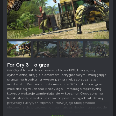
Far Cry 3 - o grze
Far Cry 3
to wybitny open-worldowy FPS, który łączy
dynamiczną akcję z elementami przygodowymi, wciągając
graczy na tropikalną wyspę pełną niebezpieczeństw i
możliwości. Premiera miała miejsce w 2012 roku, a w grze
wcielasz się w Jasona Brody'ego - młodego mężczyznę,
którego wakacje zamieniają się w koszmar. Osadzony na
Rook Islands, eksplorujesz świat pełen wrogich sił, dzikiej
przyrody i ukrytych tajemnic, rozwijając umiejętności
niezbędne do przetrwania i kontrataku. Nacisk na swobodę
wyboru taktyki czyni z tej gry klasykę dla miłośników