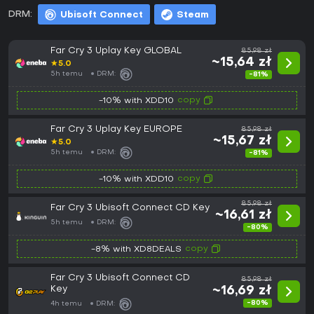
DRM:
Ubisoft Connect
Steam
Far Cry 3 Uplay Key GLOBAL
85,98 zł
~15,64 zł
★
5.0
5h temu
DRM:
-81%
copy
-10% with XDD10
Far Cry 3 Uplay Key EUROPE
85,98 zł
~15,67 zł
★
5.0
5h temu
DRM:
-81%
copy
-10% with XDD10
85,98 zł
Far Cry 3 Ubisoft Connect CD Key
~16,61 zł
5h temu
DRM:
-80%
copy
-8% with XD8DEALS
Far Cry 3 Ubisoft Connect CD
85,98 zł
Key
~16,69 zł
-80%
4h temu
DRM: