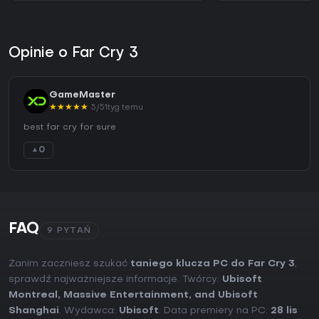
Opinie o Far Cry 3
GameMaster
★
★
★
★
★
5/5
1tyg temu
best far cry for sure
0
▲
FAQ
9 PYTAŃ
Zanim zaczniesz szukać
taniego klucza PC do Far Cry 3
,
sprawdź najważniejsze informacje. Twórcy:
Ubisoft
Montreal, Massive Entertainment, and Ubisoft
Shanghai
. Wydawca:
Ubisoft
. Data premiery na PC:
28 lis