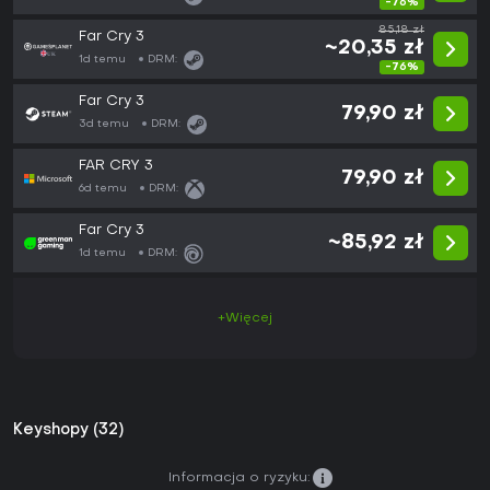
-76%
85,18 zł
Far Cry 3
~20,35 zł
1d temu
DRM:
-76%
Far Cry 3
79,90 zł
3d temu
DRM:
FAR CRY 3
79,90 zł
6d temu
DRM:
Far Cry 3
~85,92 zł
1d temu
DRM:
+Więcej
Keyshopy (32)
Informacja o ryzyku: