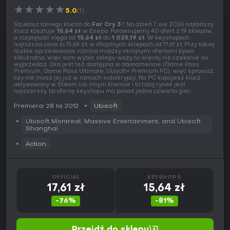
★
★
★
★
★
5.0
(1)
Szukasz taniego klucza do
Far Cry 3
? Na dzień 7 sie 2026 najtańszy
klucz kosztuje
15,64 zł
w Eneba. Porównujemy 40 ofert z 19 sklepów,
a rozpiętość sięga od
15,64 zł
do
1 025,19 zł
. W keyshopach
najniższa cena to 15,64 zł, w oficjalnych sklepach od 17,61 zł. Przy takiej
liczbie sprzedawców różnica między skrajnymi ofertami bywa
kilkukrotna, więc sam wybór sklepu waży tu więcej niż czekanie na
wyprzedaż. Gra jest też dostępna w abonamencie (Game Pass
Premium, Game Pass Ultimate, Ubisoft+ Premium PC), więc sprawdź,
czy nie masz jej już w ramach subskrypcji. Na PC kupujesz klucz
aktywowany w Steam lub innym kliencie i to tutaj rynek jest
najszerszy, bo ofertę keyshopu ma ponad jedna czwarta gier.
Premiera: 28 lis 2012
Ubisoft
Ubisoft Montreal, Massive Entertainment, and Ubisoft
Shanghai
Action
OFFICIAL
KEYSHOPS
17,61 zł
15,64 zł
-76%
-81%