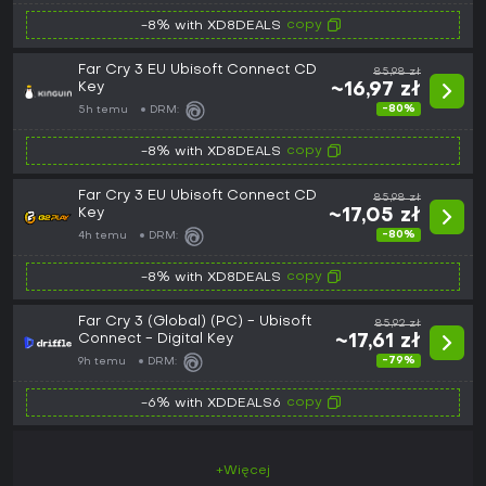
copy
-8% with XD8DEALS
Far Cry 3 EU Ubisoft Connect CD
85,98 zł
Key
~16,97 zł
-80%
5h temu
DRM:
copy
-8% with XD8DEALS
Far Cry 3 EU Ubisoft Connect CD
85,98 zł
Key
~17,05 zł
-80%
4h temu
DRM:
copy
-8% with XD8DEALS
Far Cry 3 (Global) (PC) - Ubisoft
85,92 zł
Connect - Digital Key
~17,61 zł
-79%
9h temu
DRM:
copy
-6% with XDDEALS6
+Więcej