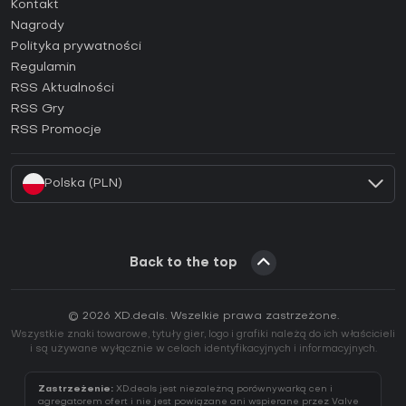
Kontakt
Jak aktywować klucz Steam (CD Key)?
Nagrody
Jak aktywować klucz Epic Games (CD Key)?
Polityka prywatności
Regulamin
Jak aktywować klucz GOG (CD Key)?
RSS Aktualności
Jak aktywować klucz Ubisoft Connect (CD Key)?
RSS Gry
Jak aktywować klucz EA App (CD Key)?
RSS Promocje
Jak aktywować klucz Battle.net (CD Key)?
Polska (PLN)
Back to the top
© 2026 XD.deals. Wszelkie prawa zastrzeżone.
Wszystkie znaki towarowe, tytuły gier, logo i grafiki należą do ich właścicieli
i są używane wyłącznie w celach identyfikacyjnych i informacyjnych.
Zastrzeżenie:
XD.deals jest niezależną porównywarką cen i
agregatorem ofert i nie jest powiązane ani wspierane przez Valve