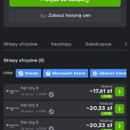
Przejdź do sklepu
Zobacz historię cen
Sklepy oficjalne
Keyshopy
Subskrypcje
Pa
Sklepy oficjalne (8)
DRM:
Steam
Microsoft Store
Ubisoft Conne
74,43 zł
Far Cry 3
~17,61 zł
1d temu
DRM:
-76%
85,92 zł
Far Cry 3
~20,33 zł
1d temu
DRM:
-76%
85,92 zł
Far Cry 3
~20,33 zł
1d temu
DRM: