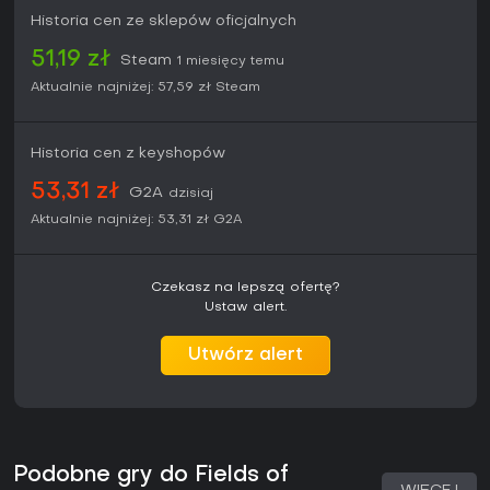
pełnej premierze. Ci, co czekają na kompletny produkt,
Historia cen ze sklepów oficjalnych
mogą odłożyć na 1.0, ale istniejąca zawartość zapewnia
satysfakcjonującą pętlę dla miłośników symulacji RPG.
51,19 zł
Steam
1 miesięcy temu
Aktualnie najniżej:
57,59 zł
Steam
Historia cen z keyshopów
53,31 zł
G2A
dzisiaj
Aktualnie najniżej:
53,31 zł
G2A
Czekasz na lepszą ofertę?
Ustaw alert.
Utwórz alert
Podobne gry do Fields of