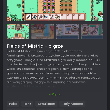
Fields of Mistria - o grze
Fields of Mistria to symulacja RPG z elementami
farmingowymi, łącząca przytulne życie codzienne z lekką
przygodą i magią. Gra ukazała się w early access na PC i
jako indie produkcja wciąga graczy w odbudowę urokliwej
wioski zniszczonej przez trzęsienie ziemi, zarządzanie
gospodarstwem oraz odkrywanie mistycznych sekretów.
Czerpiąc z klasycznych farm-sim RPG, oferuje relaksującą,
ale wciągającą rozgrywkę skupioną na odnowie
społeczności i rozwoju postaci.
+Więcej
Rozgrywka
W Fields of Mistria podstawowa pętla opiera się na uprawie
Indie
RPG
Simulation
Early Access
ziemi, zbieraniu zasobów i kontaktach społecznych w