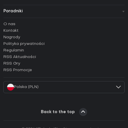
Poradniki
FAQ
O nas
Poradniki
Kontakt
Jak aktywować klucz Steam (CD Key)?
Nagrody
Jak aktywować klucz Epic Games (CD Key)?
Polityka prywatności
Regulamin
Jak aktywować klucz GOG (CD Key)?
RSS Aktualności
Jak aktywować klucz Ubisoft Connect (CD Key)?
RSS Gry
Jak aktywować klucz EA App (CD Key)?
RSS Promocje
Jak aktywować klucz Battle.net (CD Key)?
Polska (PLN)
Back to the top