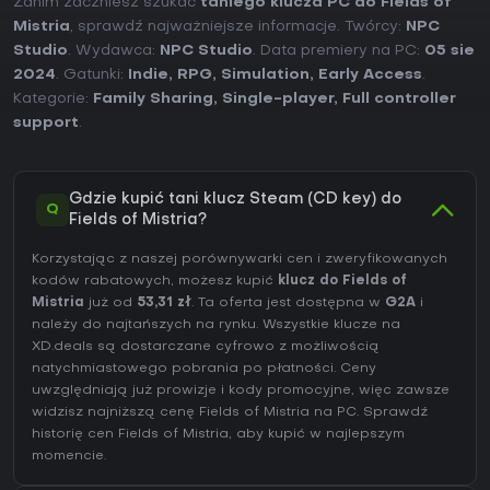
Zanim zaczniesz szukać
taniego klucza PC do Fields of
Mistria
, sprawdź najważniejsze informacje. Twórcy:
NPC
Studio
. Wydawca:
NPC Studio
. Data premiery na PC:
05 sie
2024
. Gatunki:
Indie
,
RPG
,
Simulation
,
Early Access
.
Kategorie:
Family Sharing
,
Single-player
,
Full controller
support
.
Gdzie kupić tani klucz Steam (CD key) do
Q
Fields of Mistria?
Korzystając z naszej porównywarki cen i zweryfikowanych
kodów rabatowych, możesz kupić
klucz do Fields of
Mistria
już od
53,31 zł
. Ta oferta jest dostępna w
G2A
i
należy do najtańszych na rynku. Wszystkie klucze na
XD.deals są dostarczane cyfrowo z możliwością
natychmiastowego pobrania po płatności. Ceny
uwzględniają już prowizje i kody promocyjne, więc zawsze
widzisz najniższą cenę Fields of Mistria na
PC
. Sprawdź
historię cen Fields of Mistria
, aby kupić w najlepszym
momencie.