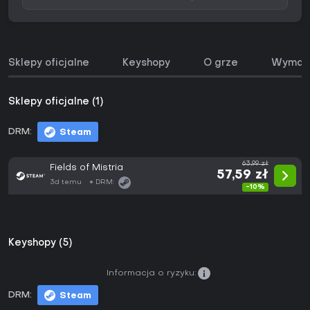
Sklepy oficjalne
Keyshopy
O grze
Wymaga
Sklepy oficjalne (1)
DRM:
Steam
63,99 zł
Fields of Mistria
57,59 zł
3d temu
DRM:
-10%
Keyshopy (5)
Informacja o ryzyku:
DRM:
Steam