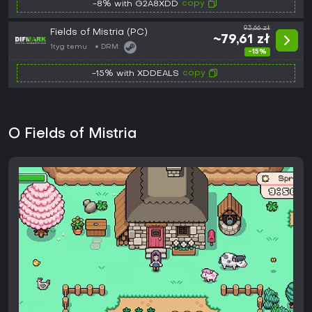
copy
-8% with G2A8XDD
93,66 zł
Fields of Mistria (PC)
~79,61 zł
1tyg temu
DRM:
-15%
copy
-15% with XDDEALS
O Fields of Mistria