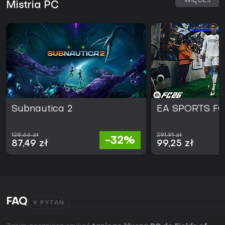
WIĘCEJ
Mistria PC
Subnautica 2
EA SPORTS FC
128,66 zł
291,91 zł
-32%
87,49 zł
99,25 zł
FAQ
9 PYTAŃ