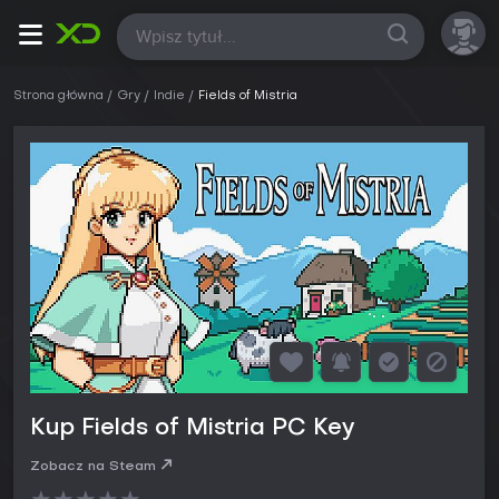
Wszystkie
Strona główna
Gry
Indie
Fields of Mistria
Kup Fields of Mistria PC Key
Zobacz na Steam