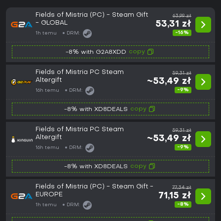
Fields of Mistria (PC) - Steam Gift
63,99 zł
- GLOBAL
53,31 zł
-16%
1h temu
DRM:
copy
-8% with G2A8XDD
Fields of Mistria PC Steam
59,31 zł
Altergift
~53,49 zł
-9%
16h temu
DRM:
copy
-8% with XD8DEALS
Fields of Mistria PC Steam
59,31 zł
Altergift
~53,49 zł
-9%
16h temu
DRM:
copy
-8% with XD8DEALS
Fields of Mistria (PC) - Steam Gift -
77,34 zł
EUROPE
71,15 zł
-8%
1h temu
DRM: