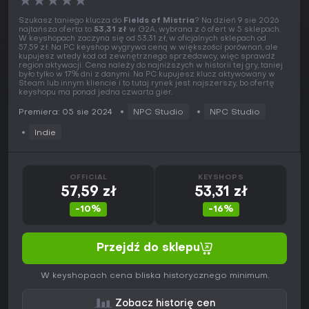
★
★
★
★
★
Szukasz taniego klucza do
Fields of Mistria
? Na dzień 9 sie 2026
najtańsza oferta to
53,31 zł
w G2A, wybrana z 6 ofert w 5 sklepach.
W keyshopach zaczyna się od 53,31 zł, w oficjalnych sklepach od
57,59 zł. Na PC keyshop wygrywa ceną w większości porównań, ale
kupujesz wtedy kod od zewnętrznego sprzedawcy, więc sprawdź
region aktywacji. Cena należy do najniższych w historii tej gry, taniej
było tylko w 17% dni z danymi. Na PC kupujesz klucz aktywowany w
Steam lub innym kliencie i to tutaj rynek jest najszerszy, bo ofertę
keyshopu ma ponad jedna czwarta gier.
Premiera: 05 sie 2024
NPC Studio
NPC Studio
Indie
OFFICIAL
KEYSHOPS
57,59 zł
53,31 zł
-10%
-16%
Przejdź do sklepu
W keyshopach cena bliska historycznego minimum.
Zobacz historię cen