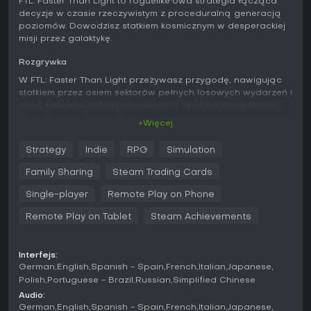
FTL: Faster Than Light to roguelike'owa strategia łącząca
decyzje w czasie rzeczywistym z proceduralną generacją
poziomów. Dowodzisz statkiem kosmicznym w desperackiej
misji przez galaktykę.
Rozgrywka
W FTL: Faster Than Light przeżywasz przygodę, nawigując
statkiem przez osiem sektorów pełnych losowych wydarzeń i
starć. Kierujesz załogą do naprawy systemów, odpierania
intruzów czy obsługi stanowisk, by wzmocnić tarcze, broń
+Więcej
lub silniki. Walki toczą się w czasie rzeczywistym, ale w
każdej chwili możesz wstrzymać akcję, by wydać rozkazy,
Strategy
Indie
RPG
Simulation
przełączyć energię czy wybrać cele - szybkie myślenie
decyduje o przetrwaniu. Zasoby jak złom, paliwo i pociski są
Family Sharing
Steam Trading Cards
na wagę złota, co zmusza do ostrożnych ulepszeń statku w
obliczu wrogich okrętów czy zagrożeń środowiskowych.
Single-player
Remote Play on Phone
Mechanika permadeath sprawia, że każda próba jest
Remote Play on Tablet
Steam Achievements
ostateczna - bez zapisów, co podnosi stawkę każdej
decyzji.
Systemy kładą nacisk na strategiczną głębię: od abordażu
Interfejs:
wrogich statków załogą po użycie dronów do
German
English
Spanish - Spain
French
Italian
Japanese
automatycznego wsparcia. Sześć ras obcych wnosi
Polish
Portuguese - Brazil
Russian
Simplified Chinese
unikalne zdolności, kształtując skład drużyny i wyposażenie
Audio:
okrętu, co wzbogaca elementy RPG w tej symulacji.
German
English
Spanish - Spain
French
Italian
Japanese