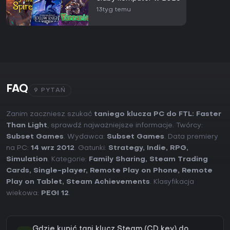
13tyg temu
FAQ
9 PYTAŃ
Zanim zaczniesz szukać
taniego klucza PC do FTL: Faster
Than Light
, sprawdź najważniejsze informacje. Twórcy:
Subset Games
. Wydawca:
Subset Games
. Data premiery
na PC:
14 wrz 2012
. Gatunki:
Strategy
,
Indie
,
RPG
,
Simulation
. Kategorie:
Family Sharing
,
Steam Trading
Cards
,
Single-player
,
Remote Play on Phone
,
Remote
Play on Tablet
,
Steam Achievements
. Klasyfikacja
wiekowa:
PEGI 12
.
Gdzie kupić tani klucz Steam (CD key) do