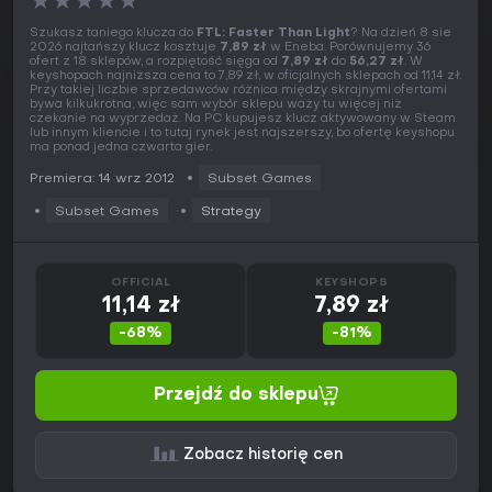
★
★
★
★
★
Szukasz taniego klucza do
FTL: Faster Than Light
? Na dzień 8 sie
2026 najtańszy klucz kosztuje
7,89 zł
w Eneba. Porównujemy 36
ofert z 18 sklepów, a rozpiętość sięga od
7,89 zł
do
56,27 zł
. W
keyshopach najniższa cena to 7,89 zł, w oficjalnych sklepach od 11,14 zł.
Przy takiej liczbie sprzedawców różnica między skrajnymi ofertami
bywa kilkukrotna, więc sam wybór sklepu waży tu więcej niż
czekanie na wyprzedaż. Na PC kupujesz klucz aktywowany w Steam
lub innym kliencie i to tutaj rynek jest najszerszy, bo ofertę keyshopu
ma ponad jedna czwarta gier.
Premiera: 14 wrz 2012
Subset Games
Subset Games
Strategy
OFFICIAL
KEYSHOPS
11,14 zł
7,89 zł
-68%
-81%
Przejdź do sklepu
Zobacz historię cen