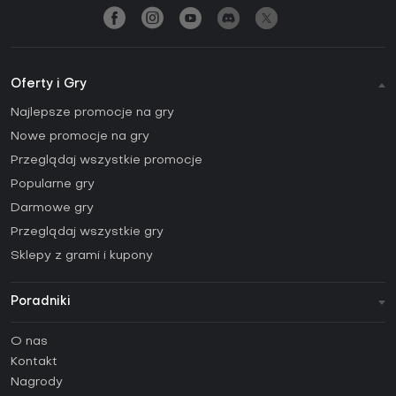
Oferty i Gry
Najlepsze promocje na gry
Nowe promocje na gry
Przeglądaj wszystkie promocje
Popularne gry
Darmowe gry
Przeglądaj wszystkie gry
Sklepy z grami i kupony
Poradniki
FAQ
O nas
Poradniki
Kontakt
Jak aktywować klucz Steam (CD Key)?
Nagrody