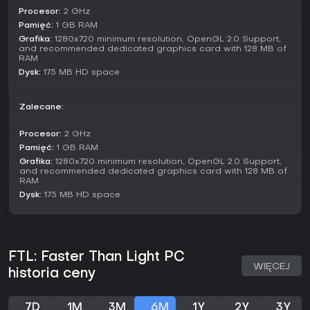
dostępnych platformach - FTL: Faster Than Light
Procesor:
2 GHz
ugruntowało pozycję trwałej perełki indie. Krytycy i gracze
Pamięć:
1 GB RAM
chwalą regrywalność oraz wymagającą strategię, co
Grafika:
1280x720 minimum resolution, OpenGL 2.0 Support,
widać w ocenach jak 84/100 na Metacritic. Jeśli lubisz
and recommended dedicated graphics card with 128 MB of
roguelike'i stawiające na taktyczne planowanie i adaptację
RAM
do losowości, ta gra zapewni długą frajdę, zwłaszcza w
Dysk:
175 MB HD space
samotnych sesjach. Osoby polujące na multiplayer czy
ciągłe aktualizacje powinny szukać gdzie indziej - siła tytułu
tkwi w zwartej, samowystarczalnej formule runów, a nie w
Zalecane:
live service.
Procesor:
2 GHz
Pamięć:
1 GB RAM
Grafika:
1280x720 minimum resolution, OpenGL 2.0 Support,
and recommended dedicated graphics card with 128 MB of
RAM
Dysk:
175 MB HD space
FTL: Faster Than Light PC
WIĘCEJ
historia ceny
7D
1M
3M
6M
1Y
2Y
3Y