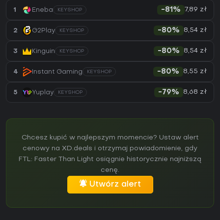
7,89 zł
1
Eneba
-81%
KEYSHOP
8,54 zł
2
G2Play
-80%
KEYSHOP
8,54 zł
3
Kinguin
-80%
KEYSHOP
8,55 zł
4
Instant Gaming
-80%
KEYSHOP
8,68 zł
5
Yuplay
-79%
KEYSHOP
Chcesz kupić w najlepszym momencie? Ustaw alert
cenowy na XD.deals i otrzymaj powiadomienie, gdy
FTL: Faster Than Light osiągnie historycznie najniższą
cenę.
Utwórz alert