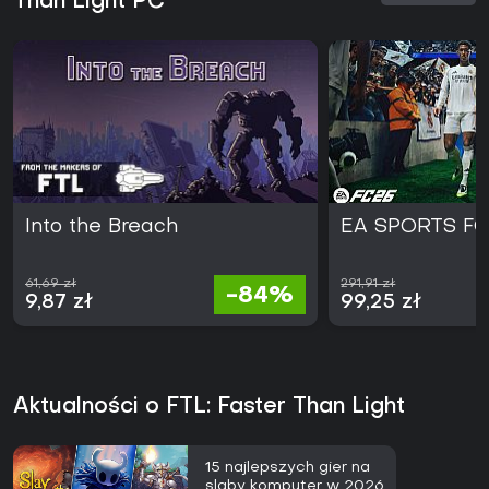
Than Light PC
Into the Breach
EA SPORTS FC
61,69 zł
291,91 zł
-84%
9,87 zł
99,25 zł
Aktualności o FTL: Faster Than Light
15 najlepszych gier na
slaby komputer w 2026