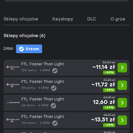
Sklepy oficjalne
Keyshopy
DLC
O grze
Sklepy oficjalne (6)
DRM:
Steam
35,07 zł
FTL: Faster Than Light
~11,14 zł
10h temu
DRM:
-68%
37,29 zł
FTL: Faster Than Light
~11,72 zł
11h temu
DRM:
-68%
35,99 zł
FTL: Faster Than Light
12,60 zł
2d temu
DRM:
-64%
42,97 zł
FTL: Faster Than Light
~13,51 zł
10h temu
DRM:
-68%
42,97 zł