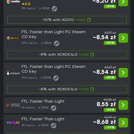
~8,20 zł
★
5.0
-80%
19h temu
DRM:
copy
-10% with XDD10
FTL: Faster than Light PC Steam
42,97 zł
CD Key
~8,54 zł
-80%
37m temu
DRM:
copy
-8% with XD8DEALS
FTL: Faster than Light PC Steam
42,97 zł
CD Key
~8,54 zł
-80%
41m temu
DRM:
copy
-8% with XD8DEALS
42,98 zł
FTL: Faster Than Light
8,55 zł
4h temu
DRM:
-80%
42,97 zł
FTL: Faster Than Light
~8,68 zł
4h temu
DRM:
-79%