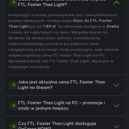
Q
FTL: Faster Than Light?
Korzystając z naszej porównywarki cen i zweryfikowanych
kodów rabatowych, możesz kupić
klucz do FTL: Faster
Than Light
już od
7,89 zł
. Ta oferta jest dostępna w
Eneba
i należy do najtańszych na rynku. Wszystkie klucze na
XD.deals są dostarczane cyfrowo z możliwością
natychmiastowego pobrania po płatności. Ceny
uwzględniają już prowizje i kody promocyjne, więc zawsze
widzisz najniższą cenę FTL: Faster Than Light na
PC
.
Sprawdź
historię cen FTL: Faster Than Light
, aby kupić w
najlepszym momencie.
Jaka jest aktualna cena FTL: Faster Than
Q
Light na Steam?
FTL: Faster Than Light na PC - promocje i
Q
zniżki w jednym miejscu
Czy FTL: Faster Than Light obsługuje
Q