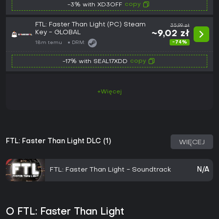
copy
-3% with XD3OFF
FTL: Faster Than Light (PC) Steam
35,99 zł
Key - GLOBAL
~9,02 zł
-74%
18m temu
DRM:
copy
-17% with SEAL17XDD
+Więcej
FTL: Faster Than Light DLC (1)
WIĘCEJ
FTL: Faster Than Light - Soundtrack
N/A
O FTL: Faster Than Light