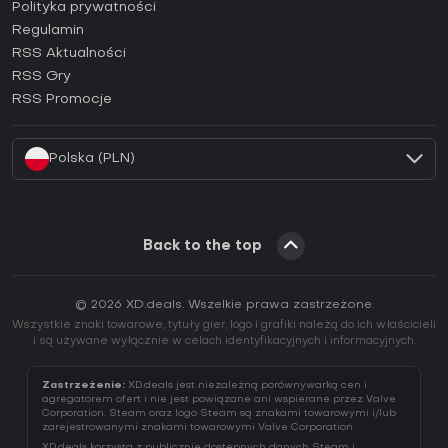
Jak aktywować klucz Epic Games (CD Key)?
Polityka prywatności
Regulamin
Jak aktywować klucz GOG (CD Key)?
RSS Aktualności
Jak aktywować klucz Ubisoft Connect (CD Key)?
RSS Gry
Jak aktywować klucz EA App (CD Key)?
RSS Promocje
Jak aktywować klucz Battle.net (CD Key)?
Polska (PLN)
Back to the top
© 2026 XD.deals. Wszelkie prawa zastrzeżone.
Wszystkie znaki towarowe, tytuły gier, logo i grafiki należą do ich właścicieli
i są używane wyłącznie w celach identyfikacyjnych i informacyjnych.
Zastrzeżenie:
XD.deals jest niezależną porównywarką cen i
agregatorem ofert i nie jest powiązane ani wspierane przez Valve
Corporation. Steam oraz logo Steam są znakami towarowymi i/lub
zarejestrowanymi znakami towarowymi Valve Corporation.
XD.deals korzysta z publicznie dostępnych danych Steam i