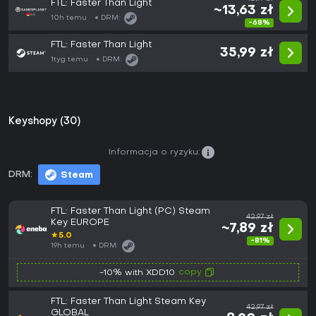
FTL: Faster Than Light
~13,63 zł
10h temu
DRM:
-68%
FTL: Faster Than Light
35,99 zł
1tyg temu
DRM:
Keyshopy (30)
Informacja o ryzyku:
DRM:
Steam
FTL: Faster Than Light (PC) Steam
42,97 zł
Key EUROPE
~7,89 zł
★
5.0
-81%
19h temu
DRM:
copy
-10% with XDD10
FTL: Faster Than Light Steam Key
42,97 zł
GLOBAL