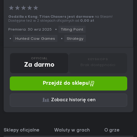
★
★
★
★
★
Godzilla x Kong: Titan Chasers jest darmowe
na Steam!
Dostępne też w 2 sklepach oficjalnych od
0,00 zł
.
Premiera: 30 wrz 2025
Tilting Point
Hunted Cow Games
Strategy
OFFICIAL
KEYSHOPS
Za darmo
Brak dostępności
Przejdź do sklepu
Zobacz historię cen
Sklepy oficjalne
Waluty w grach
O grze