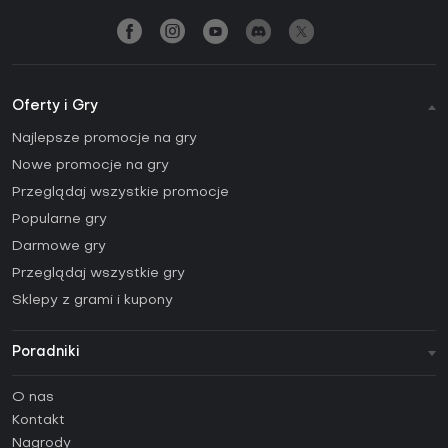
Oferty i Gry
Najlepsze promocje na gry
Nowe promocje na gry
Przeglądaj wszystkie promocje
Popularne gry
Darmowe gry
Przeglądaj wszystkie gry
Sklepy z grami i kupony
Poradniki
FAQ
O nas
Poradniki
Kontakt
Jak aktywować klucz Steam (CD Key)?
Nagrody