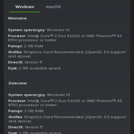
długoterminową strategię zamiast szybkich potyczek.
Windows
macOS
Budowa twierdzy i sojusze
Minimalne:
Rozpoczynasz od zarośniętej placówki, inwestując zasoby
w fortyfikacje i instalacje, które wzmacniają twoje
System operacyjny:
Windows 10
możliwości. Wdrażanie ulepszeń technologicznych
Procesor:
Intel® Core™ 2 Duo E6600 or AMD Phenom™ X3
odblokowuje lepsze narzędzia do oswajania potworów i
8750 processor or better
efektywniejszej walki.
Pamięć:
2 GB RAM
Grafika:
Graphics Card Recommended. (OpenGL 3.0 support
Sojusze to kluczowy element społecznościowy,
and above)
umożliwiający współpracę z innymi w celu rozszerzania
DirectX:
Version 11
terytorium i obrony przed masowymi atakami potworów. Ten
Dysk:
2 GB available space
aspekt multiplayer pogłębia rozgrywkę, bo rywalizujące
frakcje walczą o dominację w trwałym świecie.
Zalecane:
Czy warto grać?
Z mieszanymi recenzjami na poziomie 50 procent
System operacyjny:
Windows 10
pozytywnych ogółem od 104 graczy i 64 procent
Procesor:
Intel® Core™ 2 Duo E6600 or AMD Phenom™ X3
pozytywnych w ostatnich 14 opiniach, Godzilla x Kong: Titan
8750 processor or better
Chasers przyciąga fanów strategii lubiących motywy
Pamięć:
2 GB RAM
potworów i zarządzanie bazą. Jako free-to-play oferuje
Grafika:
Graphics Card Recommended. (OpenGL 3.0 support
łatwy start bez kosztów początkowych, choć dostępne są
and above)
zakupy w grze przyspieszające progres.
DirectX:
Version 11
Dysk:
2 GB available space