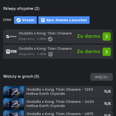
Sklepy oficjalne (2)
DRM:
Steam
Epic Games Launcher
Godzilla x Kong: Titan Chasers
Za darmo
21tyg temu
DRM:
Godzilla x Kong: Titan Chasers
Za darmo
26tyg temu
DRM:
Waluty w grach (5)
WIĘCEJ
Godzilla x Kong: Titan Chasers - 1250
N/A
Hollow Earth Crystals
Godzilla x Kong: Titan Chasers - 2625
N/A
Hollow Earth Crystals
Godzilla x Kong: Titan Chasers - 6875