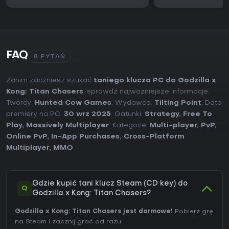
FAQ
8 PYTAŃ
Zanim zaczniesz szukać
taniego klucza PC do Godzilla x
Kong: Titan Chasers
, sprawdź najważniejsze informacje.
Twórcy:
Hunted Cow Games
. Wydawca:
Tilting Point
. Data
premiery na PC:
30 wrz 2025
. Gatunki:
Strategy
,
Free To
Play
,
Massively Multiplayer
. Kategorie:
Multi-player
,
PvP
,
Online PvP
,
In-App Purchases
,
Cross-Platform
Multiplayer
,
MMO
.
Gdzie kupić tani klucz Steam (CD key) do
Q
Godzilla x Kong: Titan Chasers?
Godzilla x Kong: Titan Chasers jest darmowe!
Pobierz grę
na Steam i zacznij grać od razu.