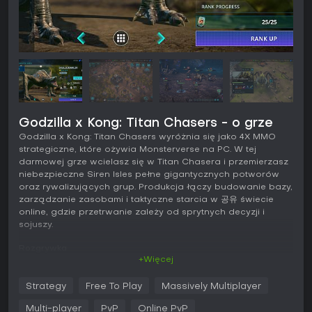
Godzilla x Kong: Titan Chasers - o grze
Godzilla x Kong: Titan Chasers wyróżnia się jako 4X MMO
strategiczne, które ożywia Monsterverse na PC. W tej
darmowej grze wcielasz się w Titan Chasera i przemierzasz
niebezpieczne Siren Isles pełne gigantycznych potworów
oraz rywalizujących grup. Produkcja łączy budowanie bazy,
zarządzanie zasobami i taktyczne starcia w 공유 świecie
online, gdzie przetrwanie zależy od sprytnych decyzji i
sojuszy.
Rozgrywka
+Więcej
Sercem Godzilla x Kong: Titan Chasers jest eksploracja i
walka na szczegółowej mapie 3D z różnorodnymi biomami.
Strategy
Free To Play
Massively Multiplayer
Zbierasz zasoby, ratujesz ocalałych i walczysz z
superspecies takimi jak Mother Longlegs, Rock Critters czy
Multi-player
PvP
Online PvP