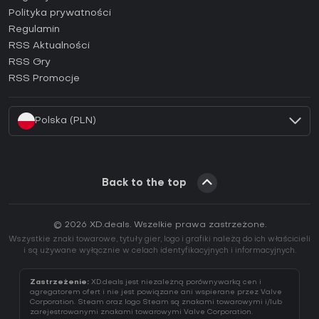
Jak aktywować klucz Epic Games (CD Key)?
Polityka prywatności
Regulamin
Jak aktywować klucz GOG (CD Key)?
RSS Aktualności
Jak aktywować klucz Ubisoft Connect (CD Key)?
RSS Gry
Jak aktywować klucz EA App (CD Key)?
RSS Promocje
Jak aktywować klucz Battle.net (CD Key)?
Polska (PLN)
Back to the top
© 2026 XD.deals. Wszelkie prawa zastrzeżone.
Wszystkie znaki towarowe, tytuły gier, logo i grafiki należą do ich właścicieli
i są używane wyłącznie w celach identyfikacyjnych i informacyjnych.
Zastrzeżenie:
XD.deals jest niezależną porównywarką cen i
agregatorem ofert i nie jest powiązane ani wspierane przez Valve
Corporation. Steam oraz logo Steam są znakami towarowymi i/lub
zarejestrowanymi znakami towarowymi Valve Corporation.