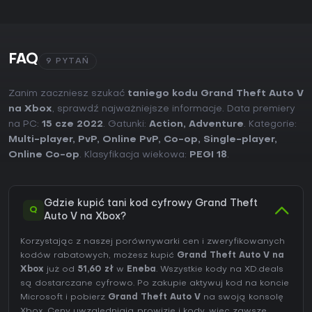
FAQ
9 PYTAŃ
Zanim zaczniesz szukać
taniego kodu Grand Theft Auto V
na Xbox
, sprawdź najważniejsze informacje. Data premiery
na PC:
15 cze 2022
. Gatunki:
Action
,
Adventure
. Kategorie:
Multi-player
,
PvP
,
Online PvP
,
Co-op
,
Single-player
,
Online Co-op
. Klasyfikacja wiekowa:
PEGI 18
.
Gdzie kupić tani kod cyfrowy Grand Theft
Q
Auto V na Xbox?
Korzystając z naszej porównywarki cen i zweryfikowanych
kodów rabatowych, możesz kupić
Grand Theft Auto V na
Xbox
już od
51,60 zł
w
Eneba
. Wszystkie kody na XD.deals
są dostarczane cyfrowo. Po zakupie aktywuj kod na koncie
Microsoft i pobierz
Grand Theft Auto V
na swoją konsolę
Xbox. Ceny uwzględniają prowizje i kody, więc zawsze