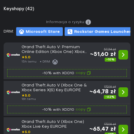
Keyshopy (42)
Informacja o ryzyku:
DRM:
Microsoft Store
Rockstar Games Launcher
Grand Theft Auto V: Premium
57,34 zł
Online Edition (Xbox One) Xbox
~51,60 zł
Live Key EUROPE
★
5.0
-10%
15h temu
DRM:
copy
-10% with XDD10
Grand Theft Auto V (Xbox One &
172,16 zł
Xbox Series X|S) Key EUROPE
~64,78 zł
★
5.0
-62%
16h temu
copy
-10% with XDD10
Grand Theft Auto V (Xbox One)
172,16 zł
Xbox Live Key EUROPE
~65,47 zł
★
5.0