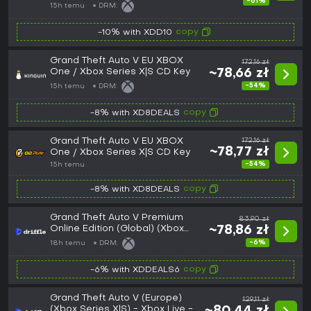
-61%
15h temu
DRM:
copy
-10% with XDD10
Grand Theft Auto V EU XBOX
172,16 zł
One / Xbox Series X|S CD Key
~78,66 zł
-54%
15h temu
DRM:
copy
-8% with XD8DEALS
Grand Theft Auto V EU XBOX
172,16 zł
~78,77 zł
One / Xbox Series X|S CD Key
-54%
15h temu
copy
-8% with XD8DEALS
Grand Theft Auto V Premium
83,90 zł
Online Edition (Global) (Xbox
~78,86 zł
One) - Xbox Live - Digital Key
-6%
18h temu
DRM:
copy
-6% with XDDEALS6
Grand Theft Auto V (Europe)
129,11 zł
(Xbox Series X|S) - Xbox Live -