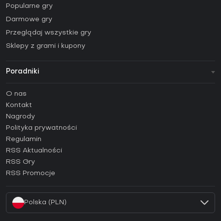
Popularne gry
Darmowe gry
Przeglądaj wszystkie gry
Sklepy z grami i kupony
Poradniki
FAQ
O nas
Poradniki
Kontakt
Jak aktywować klucz Steam (CD Key)?
Nagrody
Jak aktywować klucz Epic Games (CD Key)?
Polityka prywatności
Regulamin
Jak aktywować klucz GOG (CD Key)?
RSS Aktualności
Jak aktywować klucz Ubisoft Connect (CD Key)?
RSS Gry
Jak aktywować klucz EA App (CD Key)?
RSS Promocje
Jak aktywować klucz Battle.net (CD Key)?
Polska (PLN)