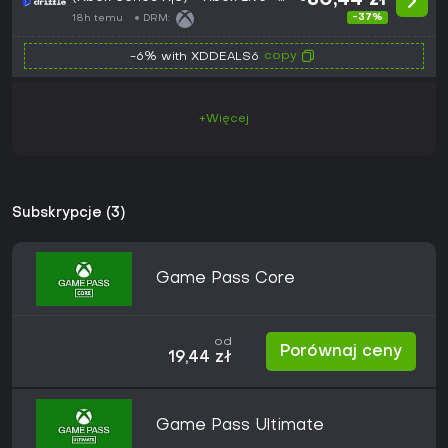
~80,44 zł
Digital Key
-37%
18h temu
DRM:
copy
-6% with XDDEALS6
+Więcej
Subskrypcje (3)
Game Pass Core
od
Porównaj ceny
19,44 zł
Game Pass Ultimate