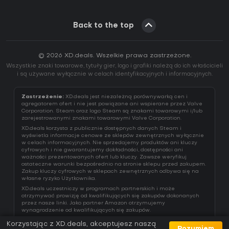
Back to the top
© 2026 XD.deals. Wszelkie prawa zastrzeżone.
Wszystkie znaki towarowe, tytuły gier, logo i grafiki należą do ich właścicieli
i są używane wyłącznie w celach identyfikacyjnych i informacyjnych.
Zastrzeżenie:
XD.deals jest niezależną porównywarką cen i
agregatorem ofert i nie jest powiązane ani wspierane przez Valve
Corporation. Steam oraz logo Steam są znakami towarowymi i/lub
zarejestrowanymi znakami towarowymi Valve Corporation.
XD.deals korzysta z publicznie dostępnych danych Steam i
wyświetla informacje cenowe ze sklepów zewnętrznych wyłącznie
w celach informacyjnych. Nie sprzedajemy produktów ani kluczy
cyfrowych i nie gwarantujemy dokładności, dostępności ani
ważności prezentowanych ofert lub kluczy. Zawsze weryfikuj
ostateczne warunki bezpośrednio na stronie sklepu przed zakupem.
Zakup kluczy cyfrowych w sklepach zewnętrznych odbywa się na
własne ryzyko Użytkownika.
XD.deals uczestniczy w programach partnerskich i może
otrzymywać prowizję od kwalifikujących się zakupów dokonanych
przez nasze linki. Jako partner Amazon otrzymujemy
wynagrodzenie od kwalifikujących się zakupów.
Korzystając z XD.deals, akceptujesz naszą
Rozumiem