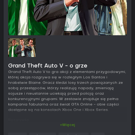
Grand Theft Auto V - o grze
Grand Theft Auto V to gra akcji z elementami przygodowymi,
której akcja rozgrywa się w rozległym Los Santos i
hrabstwie Blaine. Gracz śledzi losy trzech powiązanych ze
sobą przestępców, którzy realizują napady, zmieniają
sojusze i nieustannie uciekają przed policją oraz
konkurencyjnymi grupami. W zestawie znajduje się pełna
kampania fabularna oraz świat GTA Online - obie części
dostępne są na konsolach Xbox One i Xbox Series.
Rozgrywka
+Więcej
Podstawę stanowi otwarty świat i realizacja kolejnych misji.
Przemieszczanie się odbywa się pieszo lub dowolnym