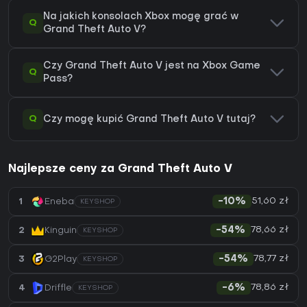
Na jakich konsolach Xbox mogę grać w
Q
Grand Theft Auto V?
Czy Grand Theft Auto V jest na Xbox Game
Q
Pass?
Q
Czy mogę kupić Grand Theft Auto V tutaj?
Najlepsze ceny za Grand Theft Auto V
51,60 zł
1
Eneba
-10%
KEYSHOP
78,66 zł
2
Kinguin
-54%
KEYSHOP
78,77 zł
3
G2Play
-54%
KEYSHOP
78,86 zł
4
Driffle
-6%
KEYSHOP