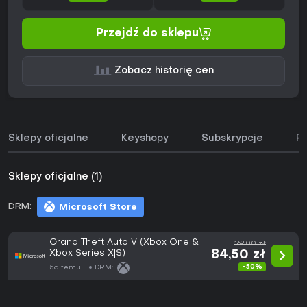
Przejdź do sklepu
Zobacz historię cen
Sklepy oficjalne
Keyshopy
Subskrypcje
Pa
Sklepy oficjalne (1)
DRM:
Microsoft Store
Grand Theft Auto V (Xbox One &
169,00 zł
Xbox Series X|S)
84,50 zł
-50%
5d temu
DRM: