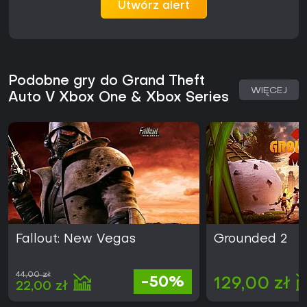
Utwórz alert
trybach. Wersja przeznaczona na Xbox One i Xbox Series
zapewnia kompatybilność z obiema generacjami konsol bez
dodatkowych zakupów.
Podobne gry do Grand Theft
WIĘCEJ
Auto V Xbox One & Xbox Series
Fallout: New Vegas
Grounded 2
44,00 zł
-50%
129,00 zł
22,00 zł