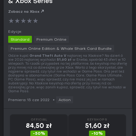
& Xbox Series
Zobacz na Xbox
★
★
★
★
★
Edycje:
Standard
Premium Online
Premium Online Edition & Whale Shark Card Bundle
Gdzie kupić
Grand Theft Auto V
najtaniej na Xboksie? Na dzień 6
sie 2026 najtaniej wychodzi
51,60 zł
w Eneba, spośród 43 ofert w 10
sklepach. To rzadki przypadek na tej platformie, bo keyshop ma ofertę
przy mniej niż co dziesiątej grze Xbox. Warto z tego skorzystać, ale
najpierw sprawdź, czy tytuł nie wchodzi w Game Pass. Gra jest też
dostępna w abonamencie (Game Pass Core, Game Pass Ultimate,
PC Game Pass), więc sprawdź, czy nie masz jej już w ramach
subskrypcji. Na Xboksie keyshop ma ofertę przy mniej niż co
dziesiątej grze, więc zanim kupisz, sprawdź, czy tytuł nie wchodzi w
Game Pass.
Premiera: 15 cze 2022
Action
OFFICIAL
KEYSHOPS
84,50 zł
51,60 zł
-50%
-10%