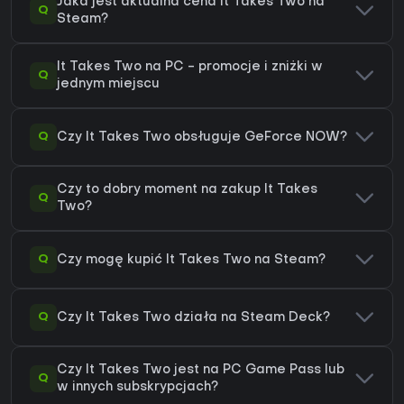
Jaka jest aktualna cena It Takes Two na
Q
Steam?
It Takes Two na PC - promocje i zniżki w
Q
jednym miejscu
Q
Czy It Takes Two obsługuje GeForce NOW?
Czy to dobry moment na zakup It Takes
Q
Two?
Q
Czy mogę kupić It Takes Two na Steam?
Q
Czy It Takes Two działa na Steam Deck?
Czy It Takes Two jest na PC Game Pass lub
Q
w innych subskrypcjach?