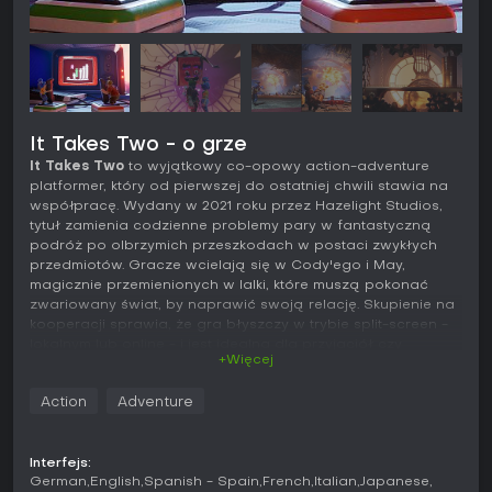
It Takes Two - o grze
It Takes Two
to wyjątkowy co-opowy action-adventure
platformer, który od pierwszej do ostatniej chwili stawia na
współpracę. Wydany w 2021 roku przez Hazelight Studios,
tytuł zamienia codzienne problemy pary w fantastyczną
podróż po olbrzymich przeszkodach w postaci zwykłych
przedmiotów. Gracze wcielają się w Cody'ego i May,
magicznie przemienionych w lalki, które muszą pokonać
zwariowany świat, by naprawić swoją relację. Skupienie na
kooperacji sprawia, że gra błyszczy w trybie split-screen -
lokalnym lub online - i jest idealna dla przyjaciół czy
+Więcej
partnerów szukających wspólnych wrażeń.
Rozgrywka
Action
Adventure
W
It Takes Two
mechaniki opierają się na kooperacji, gdzie
każdy gracz dysponuje unikalnymi zdolnościami
Interfejs:
uzupełniającymi te drugiej osoby. Poziomy wprowadzają
German
English
Spanish - Spain
French
Italian
Japanese
nowe narzędzia, jak strzelanie gwoździami czy manipulacja