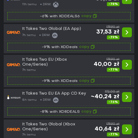
Digital Key
-78%
11h temu
DRM:
copy
-6% with XDDEALS6
179,90 zł
It Takes Two Global (EA App)
37,53 zł
7h temu
DRM:
-79%
copy
-9% with XDDeals
It Takes Two EU (Xbox
179,90 zł
40,00 zł
One/Series)
-77%
7h temu
copy
-9% with XDDeals
172,00 zł
It Takes Two EU EA App CD Key
~40,24 zł
8h temu
DRM:
-76%
copy
-8% with XD8DEALS
It Takes Two Global (Xbox
179,90 zł
40,64 zł
One/Series)
-77%
7h temu