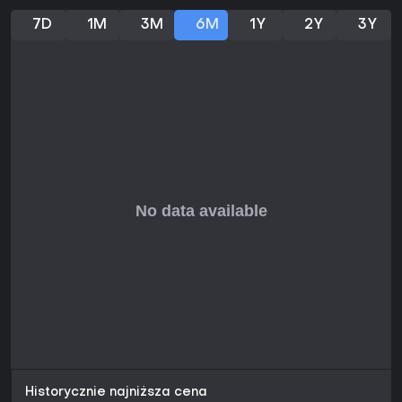
doświadczenie co-opowe. Opinie użytkowników na IMDb
7D
1M
3M
6M
1Y
2Y
3Y
czy Reddit podkreślają zwariowany styl artystyczny,
zróżnicowane wyzwania i przydatność do wprowadzania
nowicjuszy w gaming, z ocenami oscylującymi wokół 9/10.
Gra nie otrzymuje bieżących aktualizacji ani sezonów, ale
kompletny pakiet zawiera Friend's Pass do darmowego co-
opu.
Jeśli masz pewnego partnera i lubisz puzzle-platformery z
emocjonalną opowieścią, ten tytuł zapewni
długoterminową wartość dzięki replayowalnym momentom i
wzruszającym tematom. Solo gracze powinni szukać
czegoś innego - wymóg co-opu jest bezwzględny. Ogółem,
innowacyjny design czyni go wartym uwagi na sesje dla
dwóch osób.
Historycznie najniższa cena