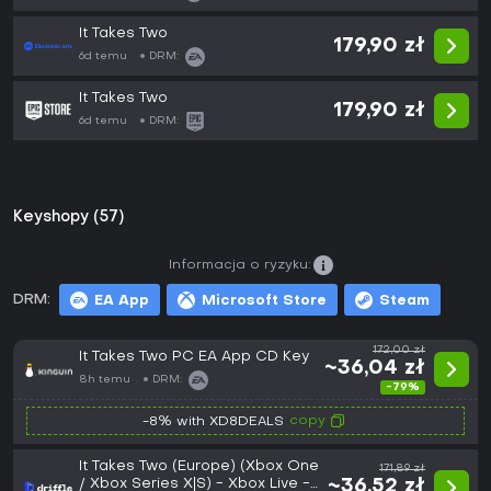
It Takes Two
179,90 zł
6d temu
DRM:
It Takes Two
179,90 zł
6d temu
DRM:
Keyshopy (57)
Informacja o ryzyku:
DRM:
EA App
Microsoft Store
Steam
172,00 zł
It Takes Two PC EA App CD Key
~36,04 zł
8h temu
DRM:
-79%
copy
-8% with XD8DEALS
It Takes Two (Europe) (Xbox One
171,89 zł
/ Xbox Series X|S) - Xbox Live -
~36,52 zł