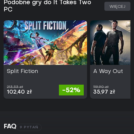
Podobne gry do It Takes Two
WIĘCEJ
PC
Split Fiction
A Way Out
213,33 zł
119,90 zł
-52%
102,40 zł
35,97 zł
FAQ
9 PYTAŃ