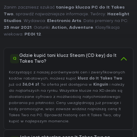
Zanim zaczniesz szukać
taniego klucza PC do It Takes
Two
, sprawdź najważniejsze informacje. Twórcy:
Hazelight
Studios
. Wydawca:
Electronic Arts
. Data premiery na PC:
25 mar 2021
. Gatunki:
Action
,
Adventure
. Klasyfikacja
wiekowa:
PEGI 12
.
Gdzie kupić tani klucz Steam (CD key) do It
Q
Takes Two?
Korzystając z naszej porównywarki cen i zweryfikowanych
kodów rabatowych, możesz kupić
klucz do It Takes Two
już od
36,04 zł
. Ta oferta jest dostępna w
Kinguin
i należy
do najtańszych na rynku. Wszystkie klucze na XD.deals są
dostarczane cyfrowo z możliwością natychmiastowego
pobrania po płatności. Ceny uwzględniają już prowizje i
kody promocyjne, więc zawsze widzisz najniższą cenę It
Takes Two na
PC
. Sprawdź
historię cen It Takes Two
, aby
kupić w najlepszym momencie.