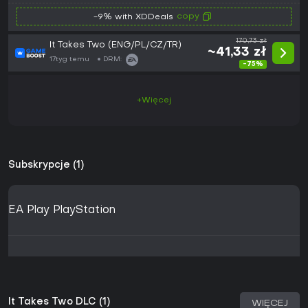
copy
-9% with XDDeals
170,73 zł
It Takes Two (ENG/PL/CZ/TR)
~41,33 zł
17tyg temu
DRM:
-75%
+Więcej
Subskrypcje (1)
EA Play PlayStation
It Takes Two DLC (1)
WIĘCEJ