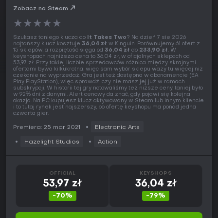
Zobacz na Steam
★
★
★
★
★
Szukasz taniego klucza do
It Takes Two
? Na dzień 7 sie 2026
najtańszy klucz kosztuje
36,04 zł
w Kinguin. Porównujemy 61 ofert z
15 sklepów, a rozpiętość sięga od
36,04 zł
do
233,90 zł
. W
keyshopach najniższa cena to 36,04 zł, w oficjalnych sklepach od
53,97 zł. Przy takiej liczbie sprzedawców różnica między skrajnymi
ofertami bywa kilkukrotna, więc sam wybór sklepu waży tu więcej niż
czekanie na wyprzedaż. Gra jest też dostępna w abonamencie (EA
Play PlayStation), więc sprawdź, czy nie masz jej już w ramach
subskrypcji. W historii tej gry notowaliśmy też niższe ceny, taniej było
w 92% dni z danymi. Alert cenowy da znać, gdy pojawi się kolejna
okazja. Na PC kupujesz klucz aktywowany w Steam lub innym kliencie
i to tutaj rynek jest najszerszy, bo ofertę keyshopu ma ponad jedna
czwarta gier.
Premiera: 25 mar 2021
Electronic Arts
Hazelight Studios
Action
OFFICIAL
KEYSHOPS
53,97 zł
36,04 zł
-70%
-79%