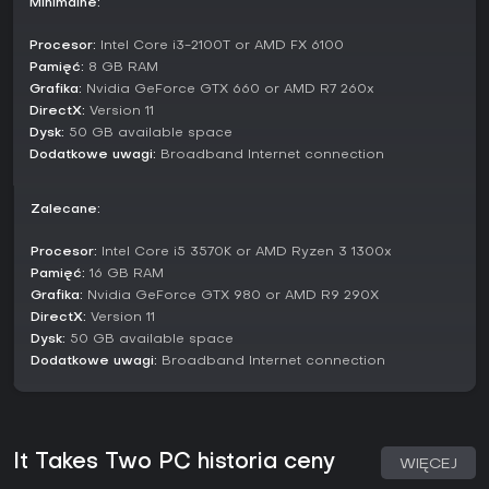
Minimalne:
rywalizacyjnych ani opcji solo - wszystko wymaga partnera,
a funkcja Friend's Pass pozwala właścicielowi zaprosić
znajomego za darmo.
Procesor:
Intel Core i3-2100T or AMD FX 6100
Pamięć:
8 GB RAM
W trakcie kampanii pojawiają się mini-gry i wyzwania
Grafika:
Nvidia GeForce GTX 660 or AMD R7 260x
dodające urozmaicenia, jak rywalizacyjne bitwy na śnieżki
DirectX:
Version 11
czy kooperacyjne zagadki. Te elementy służą jako
Dysk:
50 GB available space
opcjonalne przerwy w poziomach, wzbogacając progresję
Dodatkowe uwagi:
Broadband Internet connection
i podkreślając nacisk na co-op.
Fabuła i postacie
Zalecane:
Fabuła śledzi Cody'ego i May w konfrontacji z problemami
relacji w metaforicznym świecie pełnym ekscentrycznych
Procesor:
Intel Core i5 3570K or AMD Ryzen 3 1300x
postaci - od gładkiego guru miłości w postaci książki po
Pamięć:
16 GB RAM
uroczych wrogów ze świata zwierząt. Historia rozwija się
Grafika:
Nvidia GeForce GTX 980 or AMD R9 290X
przez rozdziały osadzone w przekształconych domowych
DirectX:
Version 11
przestrzeniach, jak ogrody czy strychy, łącząc humor z
Dysk:
50 GB available space
emocjonalną głębią. Taka sceneria pozwala na spotkanie z
Dodatkowe uwagi:
Broadband Internet connection
barwną obsadą, którą gracze pomagają, dodając uroku
przygodzie.
Czy warto grać?
It Takes Two
to solidny wybór dla fanów kooperacyjnych
It Takes Two PC historia ceny
WIĘCEJ
przygód, szczególnie dzięki entuzjastycznemu przyjęciu
graczy - recenzje z IGN wychwalają je jako spektakularne