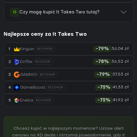
Q
Czy mogę kupić It Takes Two tutaj?
Najlepsze ceny za It Takes Two
36,04 zł
1
Kinguin
-79%
KEYSHOP
36,52 zł
2
Driffle
-78%
KEYSHOP
37,53 zł
3
GAMIVO
-79%
KEYSHOP
41,33 zł
4
GameBoost
-75%
KEYSHOP
41,92 zł
5
Eneba
-75%
KEYSHOP
Chcesz kupić w najlepszym momencie? Ustaw alert
cenowy na XD.deals i otrzymaj powiadomienie, gdy It