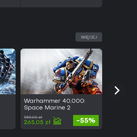
WIĘCEJ
Warhammer 40,000:
Coffee T
Space Marine 2
589,00 zł
-55%
69,00 
265,05 zł