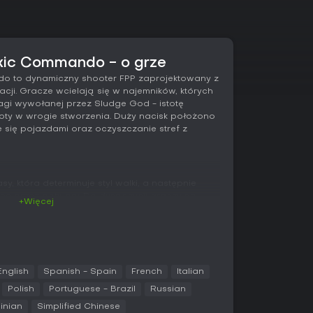
oxic Commando - o grze
do to dynamiczny shooter FPP zaprojektowany z
ji. Gracze wcielają się w najemników, których
agi wywołanej przez Sludge God - istotę
toty w wrogie stworzenia. Duży nacisk położono
 się pojazdami oraz oczyszczanie stref z
, która determinuje styl walki, a następnie
e przez potwory. Do dyspozycji graczy są
+Więcej
we, broń biała - w tym katany - oraz unikalne
 odgrywają ważną rolę w poruszaniu się i
niki typowe dla off-roadu, które pozwalają
 jednocześnie odpierać ataki.
wianie czoła coraz silniejszym falom wrogów
English
Spanish - Spain
French
Italian
 testują nowe zdolności. Rozgrywka łączy
Polish
Portuguese - Brazil
Russian
ementami koordynacji, takimi jak ratowanie
inian
Simplified Chinese
ólnymi zasobami. Światy oddają klimat