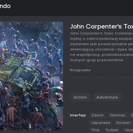
ando
John Carpenter's T
John Carpenter's Toxic Comman
myślą o czteroosobowej kooperac
zadaniem jest powstrzymanie pl
zmieniającą otoczenie i żywe is
na współpracę, przemieszczanie
licznych grup przeciwników.
Rozgrywka
Podstawą zabawy jest wybór klasy
wchodzenie na tereny opanowan
bronie palne, materiały wybucho
zdolności każdej klasy. Pojazdy
Action
Adventure
pozycjonowaniu, oferując mecha
przemierzać zniszczone tereny i
Poprzez powtarzanie misji i sta
Interfejs:
Czech
German
gracze rozwijają umiejętności i
Japanese
Korean
bezpośrednią walkę ogniową z el
Thai
Turkish
Ukra
towarzyszy czy zarządzanie wsp