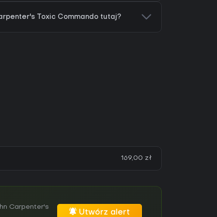
arpenter's Toxic Commando tutaj?
169,00 zł
hn Carpenter's
Utwórz alert