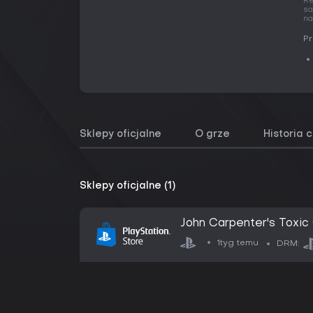
Re
sa
na
Pr
Sklepy oficjalne
O grze
Historia 
Sklepy oficjalne (1)
John Carpenter's Tox
1tyg temu
DRM: