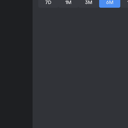
7D
1M
3M
6M