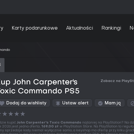
ry
Karty podarunkowe
Aktualności
Rankingi
N
mmando
S
up John Carpenter's
Zobacz na PlaySt
Toxic Commando PS5
Dodaj do wishlisty
Ustaw alert
Mam ją
★
★
★
★
★
zie kupić
John Carpenter's Toxic Commando
najtaniej na PlayStation? Na dz
e 2026 jest jedna oferta,
169,00 zł
w PlayStation Store. Na PlayStation to reguła
ny sprzedaje kody niemal wyłącznie samo, a keyshop ma ofertę przy kilku grach