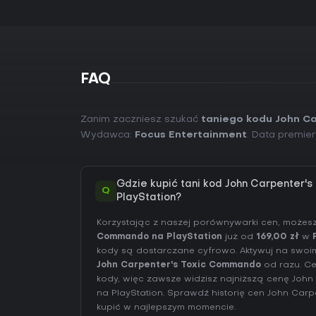
FAQ
Zanim zaczniesz szukać
taniego kodu John C
Wydawca:
Focus Entertainment
. Data premie
Gdzie kupić tani kod John Carpenter'
Q
PlayStation?
Korzystając z naszej porównywarki cen, możes
Commando na PlayStation
już od
169,00 zł
w
kody są dostarczane cyfrowo. Aktywuj na swoim 
John Carpenter's Toxic Commando
od razu. Ce
kody, więc zawsze widzisz najniższą cenę Joh
na
PlayStation
. Sprawdź
historię cen John Car
kupić w najlepszym momencie.