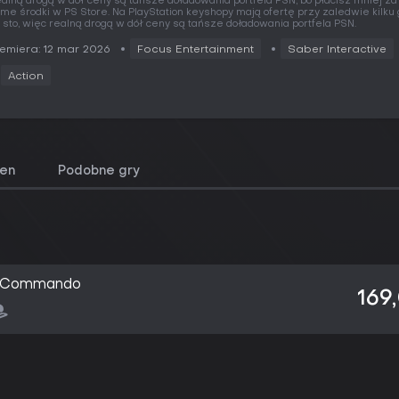
alną drogą w dół ceny są tańsze doładowania portfela PSN, bo płacisz mniej za
me środki w PS Store. Na PlayStation keyshopy mają ofertę przy zaledwie kilku
 sto, więc realną drogą w dół ceny są tańsze doładowania portfela PSN.
emiera: 12 mar 2026
Focus Entertainment
Saber Interactive
Action
cen
Podobne gry
ic Commando
169