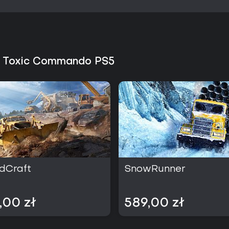
's Toxic Commando PS5
dCraft
SnowRunner
,00 zł
589,00 zł