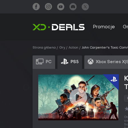
Promocje
G
Strona główna
Gry
Action
John Carpenter's Toxic Co
PC
PS5
Xbox Series X|
K
Gd
si
So