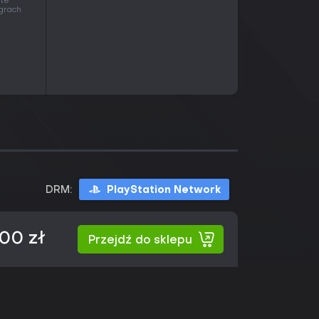
 te
 grach
DRM:
PlayStation Network
,00 zł
Przejdź do sklepu