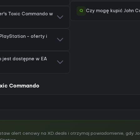
Q
Czy mogę kupić John C
ter's Toxic Commando w
ayStation - oferty i
 jest dostępne w EA
Toxic Commando
aw alert cenowy na XD.deals i otrzymaj powiadomienie, gdy Jo