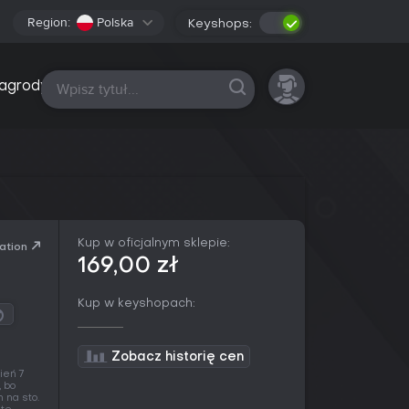
Region:
Polska
Keyshops:
Wszystkie platformy
agrody
Kup w oficjalnym sklepie:
ation
169,00 zł
Kup w keyshopach:
Zobacz historię cen
ień 7
, bo
 na sto.