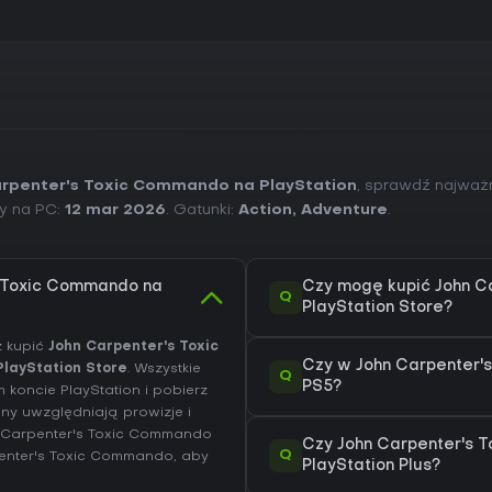
arpenter's Toxic Commando na PlayStation
, sprawdź najważn
ry na PC:
12 mar 2026
. Gatunki:
Action
,
Adventure
.
s Toxic Commando na
Czy mogę kupić John C
Q
PlayStation Store?
z kupić
John Carpenter's Toxic
Czy w John Carpenter'
PlayStation Store
. Wszystkie
Q
PS5?
koncie PlayStation i pobierz
ny uwzględniają prowizje i
n Carpenter's Toxic Commando
Czy John Carpenter's 
Q
penter's Toxic Commando
, aby
PlayStation Plus?