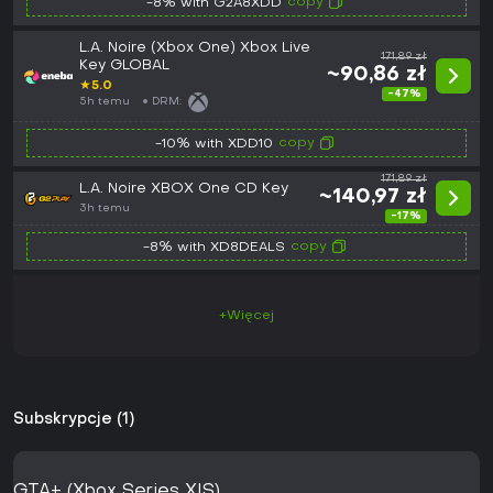
copy
-8% with G2A8XDD
L.A. Noire (Xbox One) Xbox Live
171,89 zł
Key GLOBAL
~90,86 zł
★
5.0
-47%
5h temu
DRM:
copy
-10% with XDD10
171,89 zł
L.A. Noire XBOX One CD Key
~140,97 zł
3h temu
-17%
copy
-8% with XD8DEALS
+Więcej
Subskrypcje (1)
GTA+ (Xbox Series X|S)