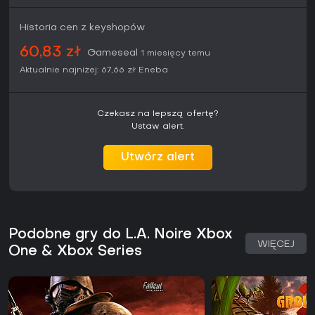
wszystkim narrację i nowatorski system przesłuchań, choć
niektórzy zwracają uwagę na powtarzalność późniejszych
Historia cen z keyshopów
spraw.
60,83 zł
Gameseal
1 miesięcy temu
Tytuł przypadnie do gustu osobom, które wolą
spokojniejsze tempo i głębszą fabułę od dynamicznej akcji.
Aktualnie najniżej:
67,66 zł
Eneba
Ponieważ jest to produkcja single-playerowa, nie wymaga
stałych aktualizacji, by zachować świeżość. Jeśli cenisz
historyczne tło i moralne dylematy, L.A. Noire oferuje solidną,
Czekasz na lepszą ofertę?
angażującą rozgrywkę.
Ustaw alert.
Utwórz alert
Podobne gry do L.A. Noire Xbox
WIĘCEJ
One & Xbox Series