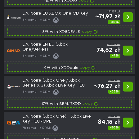
copy
-10% with XDD10
171,89 zł
L.A. Noire EU XBOX One CD Key
~71,97 zł
3h temu
DRM:
-58%
copy
-8% with XD8DEALS
L.A. Noire EN EU (Xbox
82,01 zł
One/Series)
74,62 zł
-9%
3h temu
DRM:
copy
-9% with XDDeals
L.A. Noire (Xbox One / Xbox
169,99 zł
Series X|S) Xbox Live Key - EU
~76,27 zł
-55%
3h temu
DRM:
copy
-17% with SEAL17XDD
L.A. Noire (Xbox One) - Xbox Live
169,99 zł
Key - EUROPE
84,15 zł
-50%
7h temu
DRM: