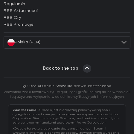
Regulamin
Jak aktywować klucz GOG (CD Key)?
RSS Aktualności
Jak aktywować klucz Ubisoft Connect (CD Key)?
RSS Gry
Jak aktywować klucz EA App (CD Key)?
RSS Promocje
Jak aktywować klucz Battle.net (CD Key)?
Polska (PLN)
Back to the top
© 2026 XD.deals. Wszelkie prawa zastrzeżone.
Wszystkie znaki towarowe, tytuły gier, logo i grafiki należą do ich właścicieli
i są używane wyłącznie w celach identyfikacyjnych i informacyjnych.
Zastrzeżenie:
XD.deals jest niezależną porównywarką cen i
agregatorem ofert i nie jest powiązane ani wspierane przez Valve
Corporation. Steam oraz logo Steam są znakami towarowymi i/lub
zarejestrowanymi znakami towarowymi Valve Corporation.
XD.deals korzysta z publicznie dostępnych danych Steam i
wyświetla informacje cenowe ze sklepów zewnętrznych wyłącznie