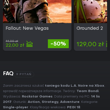
Fallout: New Vegas
Grounded 2
44,00 zł
-50%
129,00 zł
22,00 zł
FAQ
9 PYTAŃ
Zanim zaczniesz szukać
taniego kodu L.A. Noire na Xbox
,
sprawdź najważniejsze informacje. Twórcy:
Team Bondi
.
Wydawca:
Rockstar Games
. Data premiery na PC:
14 lis
2017
. Gatunki:
Action
,
Strategy
,
Adventure
. Kategorie:
Single-player
. Klasyfikacja wiekowa:
PEGI 18
.