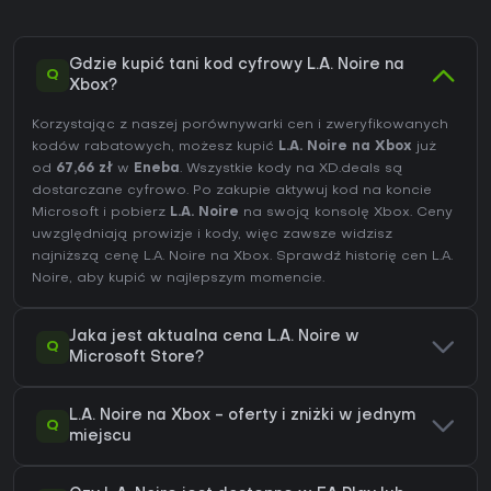
Gdzie kupić tani kod cyfrowy L.A. Noire na
Q
Xbox?
Korzystając z naszej porównywarki cen i zweryfikowanych
kodów rabatowych, możesz kupić
L.A. Noire na Xbox
już
od
67,66 zł
w
Eneba
. Wszystkie kody na XD.deals są
dostarczane cyfrowo. Po zakupie aktywuj kod na koncie
Microsoft i pobierz
L.A. Noire
na swoją konsolę Xbox. Ceny
uwzględniają prowizje i kody, więc zawsze widzisz
najniższą cenę L.A. Noire na
Xbox
. Sprawdź
historię cen L.A.
Noire
, aby kupić w najlepszym momencie.
Jaka jest aktualna cena L.A. Noire w
Q
Microsoft Store?
L.A. Noire na Xbox - oferty i zniżki w jednym
Q
miejscu