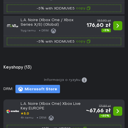
copy
-5% with XDDMUVE5
L.A. Noire (Xbox One / Xbox
185,90 zł
Series X/S) (Global)
176,60 zł
-5%
1tyg temu
DRM:
copy
-5% with XDDMUVE5
Keyshopy (13)
Informacja o ryzyku:
DRM:
Microsoft Store
L.A. Noire (Xbox One) Xbox Live
171,89 zł
Key EUROPE
~67,66 zł
★
5.0
-60%
4h temu
DRM: