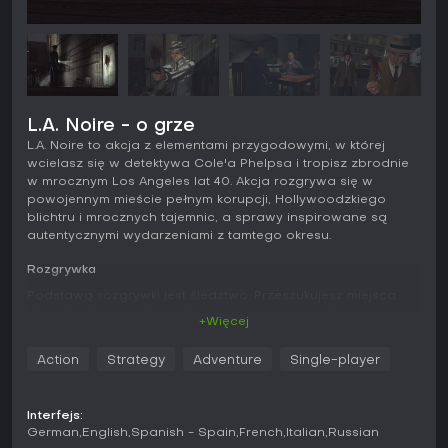
L.A. Noire - o grze
L.A. Noire to akcja z elementami przygodowymi, w której
wcielasz się w detektywa Cole'a Phelpsa i tropisz zbrodnie
w mrocznym Los Angeles lat 40. Akcja rozgrywa się w
powojennym mieście pełnym korupcji, Hollywoodzkiego
blichtru i mrocznych tajemnic, a sprawy inspirowane są
autentycznymi wydarzeniami z tamtego okresu.
Rozgrywka
Podstawą rozgrywki jest śledztwo. Przeszukujesz miejsca
zbrodni, zbierasz dowody i zapisujesz je w notesie, łącząc
+Więcej
fakty, które popychają fabułę do przodu. Podczas
przesłuchań zwracasz uwagę na mimikę przesłuchiwanych
Action
Strategy
Adventure
Single-player
- technologia motion capture oddaje najdrobniejsze reakcje
aktorów, pomagając odróżnić kłamstwo od prawdy.
Elementy akcji pojawiają się w pościgach samochodowych
Interfejs:
i sporadycznych strzelaninach, a prowadzenie pojazdów
German
English
Spanish - Spain
French
Italian
Russian
pozwala swobodnie odkrywać wiernie odwzorowane ulice