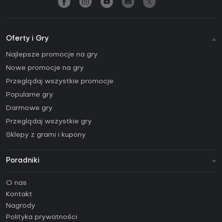
Oferty i Gry
Najlepsze promocje na gry
Nowe promocje na gry
Przeglądaj wszystkie promocje
Popularne gry
Darmowe gry
Przeglądaj wszystkie gry
Sklepy z grami i kupony
Poradniki
FAQ
O nas
Poradniki
Kontakt
Jak aktywować klucz Steam (CD Key)?
Nagrody
Jak aktywować klucz Epic Games (CD Key)?
Polityka prywatności