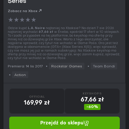
Series
Zobacz na Xbox
★
★
★
★
★
Gdzie kupić
L.A. Noire
najtaniej na Xboksie? Na dzień 7 sie 2026
najtaniej wychodzi
67,66 zł
w Eneba, spośród 17 ofert w 10 sklepach.
To rzadki przypadek na tej platformie, bo keyshop ma ofertę przy
mniej niż co dziesiątej grze Xbox. Warto z tego skorzystać, ale
najpierw sprawdź, czy tytuł nie wchodzi w Game Pass. Gra jest też
dostępna w abonamencie (GTA+ (Xbox Series X|S)), więc sprawdź,
czy nie masz jej już w ramach subskrypcji. Na Xboksie keyshop ma
ofertę przy mniej niż co dziesiątej grze, więc zanim kupisz, sprawdź,
czy tytuł nie wchodzi w Game Pass.
Premiera: 14 lis 2017
Rockstar Games
Team Bondi
Action
KEYSHOPS
OFFICIAL
67,66 zł
169,99 zł
-60%
Przejdź do sklepu