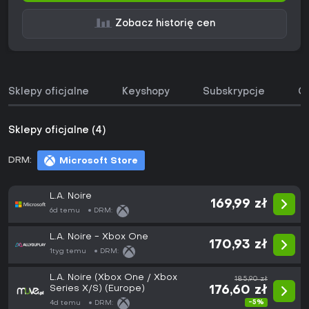
Zobacz historię cen
Sklepy oficjalne
Keyshopy
Subskrypcje
O
Sklepy oficjalne (4)
DRM:
Microsoft Store
L.A. Noire
169,99 zł
6d temu
DRM:
L.A. Noire - Xbox One
170,93 zł
1tyg temu
DRM:
L.A. Noire (Xbox One / Xbox
185,90 zł
Series X/S) (Europe)
176,60 zł
-5%
4d temu
DRM: