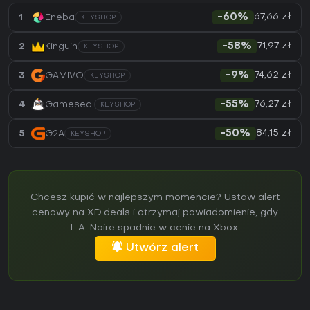
67,66 zł
1
Eneba
-60%
KEYSHOP
71,97 zł
2
Kinguin
-58%
KEYSHOP
74,62 zł
3
GAMIVO
-9%
KEYSHOP
76,27 zł
4
Gameseal
-55%
KEYSHOP
84,15 zł
5
G2A
-50%
KEYSHOP
Chcesz kupić w najlepszym momencie? Ustaw alert
cenowy na XD.deals i otrzymaj powiadomienie, gdy
L.A. Noire spadnie w cenie na Xbox.
Utwórz alert