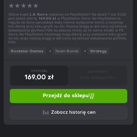
★
★
★
★
★
Gdzie kupić
L.A. Noire
najtaniej na PlayStation? Na dzień 7 sie 2026
jest jedna oferta,
169,00 zł
w PlayStation Store. Na PlayStation to
reguła, bo Sony sprzedaje kody niemal wyłącznie samo, a keyshop
ma ofertę przy kilku grach na sto. Realną drogą w dół ceny są tańsze
doładowania portfela PSN, bo płacisz mniej za te same środki w PS
Store. Na PlayStation keyshopy mają ofertę przy zaledwie kilku grach
na sto, więc realną drogą w dół ceny są tańsze doładowania portfela
PSN.
Rockstar Games
Team Bondi
Strategy
OFFICIAL
KEYSHOPS
169,00 zł
Brak dostępności
Przejdź do sklepu
Zobacz historię cen