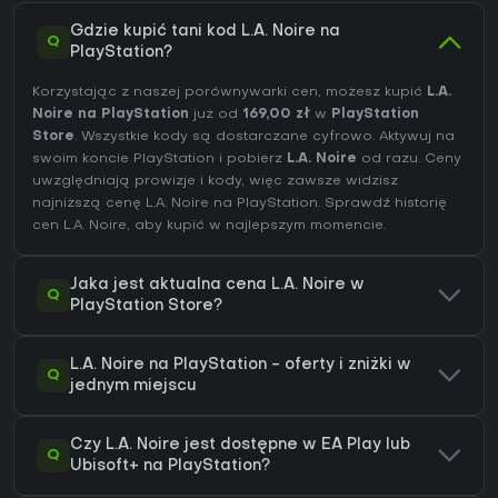
Gdzie kupić tani kod L.A. Noire na
Q
PlayStation?
Korzystając z naszej porównywarki cen, możesz kupić
L.A.
Noire na PlayStation
już od
169,00 zł
w
PlayStation
Store
. Wszystkie kody są dostarczane cyfrowo. Aktywuj na
swoim koncie PlayStation i pobierz
L.A. Noire
od razu. Ceny
uwzględniają prowizje i kody, więc zawsze widzisz
najniższą cenę L.A. Noire na
PlayStation
. Sprawdź
historię
cen L.A. Noire
, aby kupić w najlepszym momencie.
Jaka jest aktualna cena L.A. Noire w
Q
PlayStation Store?
L.A. Noire na PlayStation - oferty i zniżki w
Q
jednym miejscu
Czy L.A. Noire jest dostępne w EA Play lub
Q
Ubisoft+ na PlayStation?