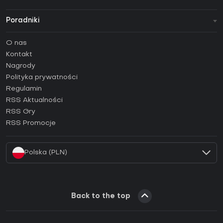
Poradniki
FAQ
O nas
Poradniki
Kontakt
Jak aktywować klucz Steam (CD Key)?
Nagrody
Jak aktywować klucz Epic Games (CD Key)?
Polityka prywatności
Regulamin
Jak aktywować klucz GOG (CD Key)?
RSS Aktualności
Jak aktywować klucz Ubisoft Connect (CD Key)?
RSS Gry
Jak aktywować klucz EA App (CD Key)?
RSS Promocje
Jak aktywować klucz Battle.net (CD Key)?
Polska (PLN)
Back to the top