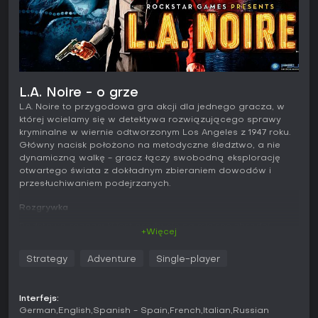
L.A. Noire - o grze
L.A. Noire to przygodowa gra akcji dla jednego gracza, w
której wcielamy się w detektywa rozwiązującego sprawy
kryminalne w wiernie odtworzonym Los Angeles z 1947 roku.
Główny nacisk położono na metodyczne śledztwo, a nie
dynamiczną walkę - gracz łączy swobodną eksplorację
otwartego świata z dokładnym zbieraniem dowodów i
przesłuchiwaniem podejrzanych.
Rozgrywka
Podstawą rozgrywki jest przybycie na miejsce zbrodni,
+Więcej
przeszukiwanie terenu, analizowanie przedmiotów i
odtwarzanie przebiegu wydarzeń na podstawie śladów.
Strategy
Adventure
Single-player
Sterujemy Cole'em Phelpsem, który wspina się po
szczeblach kariery w policji Los Angeles, prowadząc
sprawy wymagające jazdy po mieście, rozmów ze
Interfejs:
świadkami oraz pościgów pieszych i samochodowych.
German
English
Spanish - Spain
French
Italian
Russian
Zaawansowana animacja twarzy oddaje subtelne reakcje