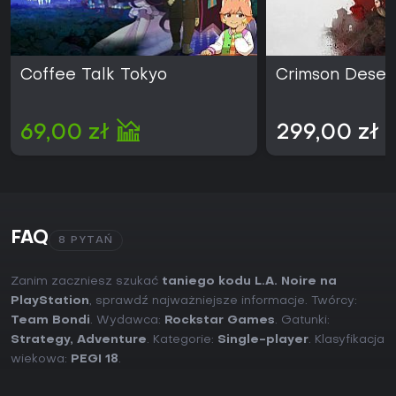
Coffee Talk Tokyo
Crimson Deser
69,00 zł
299,00 zł
FAQ
8 PYTAŃ
Zanim zaczniesz szukać
taniego kodu L.A. Noire na
PlayStation
, sprawdź najważniejsze informacje. Twórcy:
Team Bondi
. Wydawca:
Rockstar Games
. Gatunki:
Strategy
,
Adventure
. Kategorie:
Single-player
. Klasyfikacja
wiekowa:
PEGI 18
.