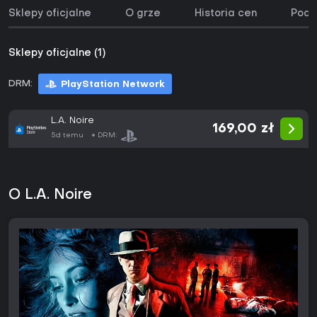
Sklepy oficjalne
O grze
Historia cen
Podo
Sklepy oficjalne (1)
DRM:
PlayStation Network
L.A. Noire
169,00 zł
5d temu
DRM:
O L.A. Noire