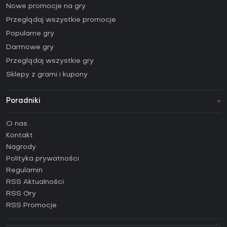
Nowe promocje na gry
Przeglądaj wszystkie promocje
Popularne gry
Darmowe gry
Przeglądaj wszystkie gry
Sklepy z grami i kupony
Poradniki
FAQ
O nas
Poradniki
Kontakt
Jak aktywować klucz Steam (CD Key)?
Nagrody
Jak aktywować klucz Epic Games (CD Key)?
Polityka prywatności
Regulamin
Jak aktywować klucz GOG (CD Key)?
RSS Aktualności
Jak aktywować klucz Ubisoft Connect (CD Key)?
RSS Gry
Jak aktywować klucz EA App (CD Key)?
RSS Promocje
Jak aktywować klucz Battle.net (CD Key)?