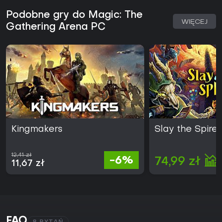
Podobne gry do Magic: The
WIĘCEJ
Gathering Arena PC
Kingmakers
Slay the Spire 
12,41 zł
-6%
74,99 zł
11,67 zł
FAQ