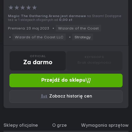
★
★
★
★
★
Magic: The Gathering Arena jest darmowe
na Steam! Dostępne
też w 1 sklepach oficjalnych od
0,00 zł
.
Premiera: 23 maj 2023
Wizards of the Coast
Wizards of the Coast LLC
Strategy
OFFICIAL
KEYSHOPS
Za darmo
Brak dostępności
Przejdź do sklepu
Zobacz historię cen
Sklepy oficjalne
O grze
Wymagania sprzętowe