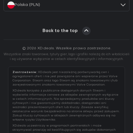
Polska (PLN)
Back to the top
© 2026 XD.deals. Wszelkie prawa zastrzeżone.
Wszystkie znaki towarowe, tytuły gier, logo i grafiki należą do ich właścicieli
i są używane wyłącznie w celach identyfikacyjnych i informacyjnych.
Zastrzeżenie:
XD.deals jest niezależną porównywarką cen i
agregatorem ofert i nie jest powiązane ani wspierane przez Valve
Corporation. Steam oraz logo Steam są znakami towarowymi i/lub
zarejestrowanymi znakami towarowymi Valve Corporation.
XD.deals korzysta z publicznie dostępnych danych Steam i
wyświetla informacje cenowe ze sklepów zewnętrznych wyłącznie
w celach informacyjnych. Nie sprzedajemy produktów ani kluczy
cyfrowych i nie gwarantujemy dokładności, dostępności ani
ważności prezentowanych ofert lub kluczy. Zawsze weryfikuj
ostateczne warunki bezpośrednio na stronie sklepu przed zakupem.
Zakup kluczy cyfrowych w sklepach zewnętrznych odbywa się na
własne ryzyko Użytkownika.
XD.deals uczestniczy w programach partnerskich i może
otrzymywać prowizję od kwalifikujących się zakupów dokonanych