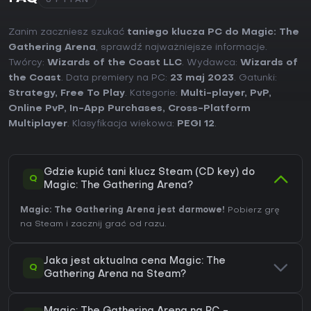
8 PYTAŃ
Zanim zaczniesz szukać
taniego klucza PC do Magic: The
Gathering Arena
, sprawdź najważniejsze informacje.
Twórcy:
Wizards of the Coast LLC
. Wydawca:
Wizards of
the Coast
. Data premiery na PC:
23 maj 2023
. Gatunki:
Strategy
,
Free To Play
. Kategorie:
Multi-player
,
PvP
,
Online PvP
,
In-App Purchases
,
Cross-Platform
Multiplayer
. Klasyfikacja wiekowa:
PEGI 12
.
Gdzie kupić tani klucz Steam (CD key) do
Q
Magic: The Gathering Arena?
Magic: The Gathering Arena jest darmowe!
Pobierz grę
na Steam i zacznij grać od razu.
Jaka jest aktualna cena Magic: The
Q
Gathering Arena na Steam?