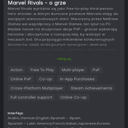
Marvel Rivals - o grze
Marvel Rivals wyróżnia się jako free-to-play third-person
hero shooter, w którym ikoniczne postacie Marvela stają do
zaciętych wieloosobowych starć. Stworzony przez NetEase
Games we współpracy z Marvel Games, ten tytuł na PC
kładzie nacisk na drużynowe akcje PVP - gracze wybierają
herosów i złoczyńców z rosnącej listy, by walczyć w
meczach 6v6. Gra przyciąga miłośników konkurencyjnych
shooterów dzięki strategicznym synergiom i destrukcji
otoczenia, pozwalając łączyć supermoce dla taktycznych
przewag. Premiera miała miejsce w grudniu 2024, a
+Więcej
regularne aktualizacje podtrzymują żywą społeczność
zakochaną w marvelowskim chaosie.
Action
Free To Play
Multi-player
PvP
Grywalność
Online PvP
Co-op
In-App Purchases
W Marvel Rivals podstawą rozgrywki jest dobór postaci z
trzech ról: Vanguard do tankowania obrażeń dzięki dużej
Cross-Platform Multiplayer
Steam Achievements
puli zdrowia i redukcji dmg, Duelist do zadawania obrażeń i
Full controller support
Online Co-op
eliminacji wrogów oraz Strategist do leczenia, buffów i
wsparcia utility. Każdy heros dysponuje podstawowym
atakiem, aktywnymi i pasywnymi umiejętnościami oraz
ultimate, które ładuje się w walce lub z czasem. Gwiazda
Interfejs:
Arabic
German
English
Spanish - Spain
mechanik to system Team-Up - pary herosów odblokowują
nowe zdolności, np. Rocket Raccoon dosiada Groota do
Spanish - Latin America
French
Italian
Japanese
Korean