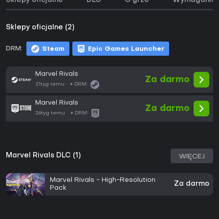
Sklepy oficjalne
DLC
O grze
Wymagania 
Sklepy oficjalne (2)
DRM:
Steam
Epic Games Launcher
Marvel Rivals
Za darmo
21tyg temu
DRM:
Marvel Rivals
Za darmo
26tyg temu
DRM:
Marvel Rivals DLC (1)
WIĘCEJ
Marvel Rivals - High-Resolution
Za darmo
Pack