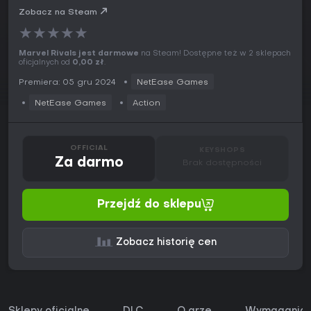
Zobacz na Steam
★
★
★
★
★
Marvel Rivals jest darmowe
na Steam! Dostępne też w 2 sklepach
oficjalnych od
0,00 zł
.
Premiera: 05 gru 2024
NetEase Games
NetEase Games
Action
OFFICIAL
KEYSHOPS
Za darmo
Brak dostępności
Przejdź do sklepu
Zobacz historię cen