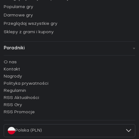
Popularne gry
Darmowe gry
Przeglądaj wszystkie gry
Sklepy z grami i kupony
Poradniki
FAQ
O nas
Poradniki
Kontakt
Jak aktywować klucz Steam (CD Key)?
Nagrody
Jak aktywować klucz Epic Games (CD Key)?
Polityka prywatności
Regulamin
Jak aktywować klucz GOG (CD Key)?
RSS Aktualności
Jak aktywować klucz Ubisoft Connect (CD Key)?
RSS Gry
Jak aktywować klucz EA App (CD Key)?
RSS Promocje
Jak aktywować klucz Battle.net (CD Key)?
Polska (PLN)