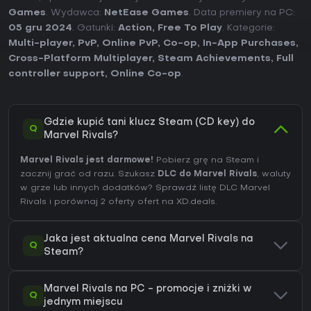
Games
. Wydawca:
NetEase Games
. Data premiery na PC:
05 gru 2024
. Gatunki:
Action
,
Free To Play
. Kategorie:
Multi-player
,
PvP
,
Online PvP
,
Co-op
,
In-App Purchases
,
Cross-Platform Multiplayer
,
Steam Achievements
,
Full
controller support
,
Online Co-op
.
Gdzie kupić tani klucz Steam (CD key) do
Q
Marvel Rivals?
Marvel Rivals jest darmowe!
Pobierz grę na Steam i
zacznij grać od razu. Szukasz
DLC do Marvel Rivals
, waluty
w grze lub innych dodatków?
Sprawdź listę DLC Marvel
Rivals
i porównaj 2 oferty ofert na XD.deals.
Jaka jest aktualna cena Marvel Rivals na
Q
Steam?
Marvel Rivals na PC - promocje i zniżki w
Q
jednym miejscu