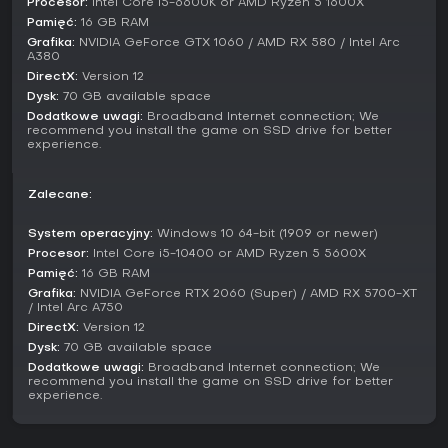
Procesor:
Intel Core i5-6600K or AMD Ryzen 5 1600X
Inne warianty to Conquest z eliminacjami punktowymi, Doom
Pamięć:
16 GB RAM
Match jako free-for-all deathmatch czy 18 vs. 18 Annihilation
na 120 punktów zabójstw w wielkich bitwach zespołowych.
Grafika:
NVIDIA GeForce GTX 1060 / AMD RX 580 / Intel Arc
A380
Custom games służą do testów wszystkich trybów, a eventy
DirectX:
Version 12
czasowe jak Marvel Zombies wnoszą PvE. Na początku 2026
jest 19 map od Yggsgard po Klyntar.
Dysk:
70 GB available space
Dodatkowe uwagi:
Broadband Internet connection; We
Aktualizacje i sezony
recommend you install the game on SSD drive for better
experience.
Gra działa w modelu live-service z sezonami co 2-3
miesiące, dodając herosów, mapy i fabularne treści. W
marcu 2026 wystartował Season 7 "The Hunt is On" z White
Zalecane:
Fox, Black Cat i mapą Lower Manhattan. Poprzednie sezony
rozrosły roster do 48 grywalnych herosów, z tematami jak
System operacyjny:
Windows 10 64-bit (1909 or newer)
Eternal Night Falls czy Hellfire Gala, wnosząc Fantastic Four
Procesor:
Intel Core i5-10400 or AMD Ryzen 5 5600X
i X-Men crossovery.
Pamięć:
16 GB RAM
Grafika:
NVIDIA GeForce RTX 2060 (Super) / AMD RX 5700-XT
Patchy, jak aktualizacja z 5 marca 2026, poprawiają balans,
/ Intel Arc A750
matchmaking i dodają funkcje, gwarantując ciągłe
DirectX:
Version 12
wsparcie. Taka struktura ewoluuje metę, a battle passy dają
Dysk:
70 GB available space
kosmetyki za grę, podtrzymując zaangażowanie w tym free-
Dodatkowe uwagi:
Broadband Internet connection; We
to-play multiplayerze.
recommend you install the game on SSD drive for better
experience.
Czy warto grać?
Z mostly positive recenzjami na Steamie - 78% pozytywów z