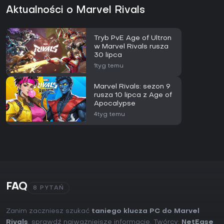
Aktualności o Marvel Rivals
Tryb PvE Age of Ultron
w Marvel Rivals rusza
30 lipca
1tyg temu
Marvel Rivals: sezon 9
rusza 10 lipca z Age of
Apocalypse
4tyg temu
FAQ
8 PYTAŃ
Zanim zaczniesz szukać
taniego klucza PC do Marvel
Rivals
, sprawdź najważniejsze informacje. Twórcy:
NetEase