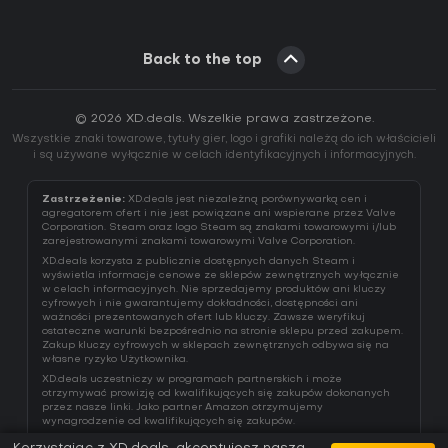
Back to the top
© 2026 XD.deals. Wszelkie prawa zastrzeżone.
Wszystkie znaki towarowe, tytuły gier, logo i grafiki należą do ich właścicieli
i są używane wyłącznie w celach identyfikacyjnych i informacyjnych.
Zastrzeżenie:
XD.deals jest niezależną porównywarką cen i
agregatorem ofert i nie jest powiązane ani wspierane przez Valve
Corporation. Steam oraz logo Steam są znakami towarowymi i/lub
zarejestrowanymi znakami towarowymi Valve Corporation.
XD.deals korzysta z publicznie dostępnych danych Steam i
wyświetla informacje cenowe ze sklepów zewnętrznych wyłącznie
w celach informacyjnych. Nie sprzedajemy produktów ani kluczy
cyfrowych i nie gwarantujemy dokładności, dostępności ani
ważności prezentowanych ofert lub kluczy. Zawsze weryfikuj
ostateczne warunki bezpośrednio na stronie sklepu przed zakupem.
Zakup kluczy cyfrowych w sklepach zewnętrznych odbywa się na
własne ryzyko Użytkownika.
XD.deals uczestniczy w programach partnerskich i może
otrzymywać prowizję od kwalifikujących się zakupów dokonanych
przez nasze linki. Jako partner Amazon otrzymujemy
wynagrodzenie od kwalifikujących się zakupów.