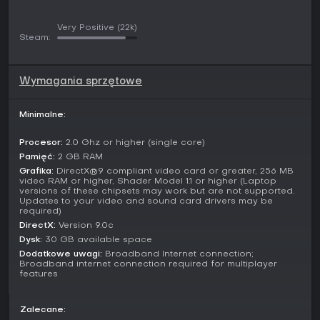
rękawy odsamolotowe i cysterny z paliwem na ruchliwych
lotniskach.
Very Positive
(22k)
Steam:
Wśród samolotów znajdziesz m.in. Boeing 747-400 do
długodystansowych tras czy Bell 206B JetRanger do
zwinnych manewrów helikopterem. Każda maszyna wyróżnia
Wymagania sprzętowe
się unikalnymi parametrami, od prędkości i pułapu po
zachowanie w różnych terenach. Misje sprawdzają precyzję
i podejmowanie decyzji, a swobodna eksploracja zachęca
Minimalne:
do podziwiania szczegółowych widoków.
Procesor:
2.0 Ghz or higher (single core)
Tryby gry
Pamięć:
2 GB RAM
Tryb swobodnego lotu stanowi podstawę, dając wolność
Grafika:
DirectX®9 compliant video card or greater, 256 MB
wyboru maszyny, miejsca i warunków do
video RAM or higher, Shader Model 1.1 or higher (Laptop
nieustrukturyzowanego latania. Multiplayer łączy graczy we
versions of these chipsets may work but are not supported.
Updates to your video and sound card drivers may be
wspólnym świecie, wspierając kooperacyjne loty lub
required)
rywalizację w wyścigach. Te ostatnie obejmują cztery typy:
DirectX:
Version 9.0c
trasy Red Bull Air Race, tory Reno National Championship,
Dysk:
30 GB available space
loty cross-country oraz zawody szybowcowe, z trzema
Dodatkowe uwagi:
Broadband Internet connection;
poziomami trudności wprowadzającymi różne wyzwania
Broadband internet connection required for multiplayer
pogodowe.
features
Tryb misji proponuje ponad 80 zadań, takich jak operacje
Search and Rescue, zadania Test Pilot czy Carrier
Zalecane:
Operations. Misje śledzą twoje wyniki, umożliwiając