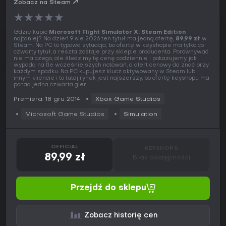
Zobacz na Steam
★
★
★
★
★
Gdzie kupić
Microsoft Flight Simulator X: Steam Edition
najtaniej? Na dzień 9 sie 2026 ten tytuł ma jedną ofertę,
89,99 zł
w
Steam. Na PC to typowa sytuacja, bo ofertę w keyshopie ma tylko co
czwarty tytuł, a reszta zostaje przy sklepie producenta. Porównywać
nie ma czego, ale śledzimy tę cenę codziennie i pokazujemy, jak
wypada na tle wcześniejszych notowań, a alert cenowy da znać przy
każdym spadku. Na PC kupujesz klucz aktywowany w Steam lub
innym kliencie i to tutaj rynek jest najszerszy, bo ofertę keyshopu ma
ponad jedna czwarta gier.
Premiera: 18 gru 2014
Xbox Game Studios
Microsoft Game Studios
Simulation
OFFICIAL
KEYSHOPS
89,99 zł
Brak dostępności
Przejdź do sklepu
Zobacz historię cen