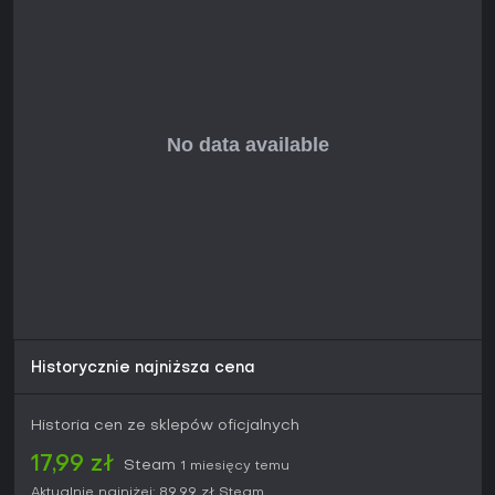
względu na wiek zużywa mniej zasobów systemowych niż
nowsze symulatory. Jeśli cenisz szczegółowe pilotowanie
bez ciągłych aktualizacji czy sezonów, oferuje solidną
wartość - zwłaszcza do nauki podstaw lotu czy ścigania się
w wyścigach.
Historycznie najniższa cena
Historia cen ze sklepów oficjalnych
17,99 zł
Steam
1 miesięcy temu
Aktualnie najniżej:
89,99 zł
Steam