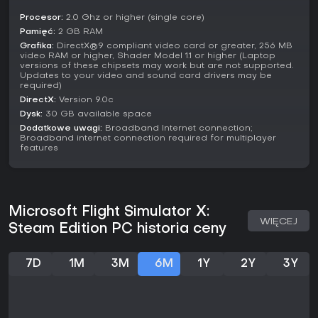
doskonalenie umiejętności. Wspólne niebo w multiplayerze
Procesor:
2.0 Ghz or higher (single core)
pozwala wielu użytkownikom dzielić kokpit, wybierając role
Pamięć:
2 GB RAM
jak kontroler ruchu lotniczego czy pilot.
Grafika:
DirectX®9 compliant video card or greater, 256 MB
video RAM or higher, Shader Model 1.1 or higher (Laptop
Samoloty i funkcje
versions of these chipsets may work but are not supported.
Updates to your video and sound card drivers may be
Gra oferuje zróżnicowany zestaw maszyn, w tym Airbus
required)
A321, Cessna C172SP Skyhawk, De Havilland DHC-2 Beaver i
DirectX:
Version 9.0c
North American P-51D Mustang. Zakres sięga od ultralekkich
Dysk:
30 GB available space
konstrukcji jak AirCreation 582SL po ciężkie myśliwce jak
Dodatkowe uwagi:
Broadband Internet connection;
Boeing F/A-18. Funkcje obejmują konfigurowalne add-ony
Broadband internet connection required for multiplayer
rozszerzające kolekcję samolotów i wierność świata, choć
features
kompatybilność zależy od istniejących instalacji.
Boeing 737-800 do symulacji lotów liniowych
Robinson R22 Beta II do treningu helikopterowego
Maule M7 Orion ze skuterami do trudnego terenu
Microsoft Flight Simulator X:
WIĘCEJ
Steam Edition PC historia ceny
Czy warto grać?
Dla miłośników realistycznych symulatorów lotniczych tytuł
wciąż angażuje w 2026 roku dzięki bogactwu misji i opcjom
7D
1M
3M
6M
1Y
2Y
3Y
multiplayer. Osiąga 86% pozytywnych ocen spośród ponad
14 000 recenzji użytkowników, co odzwierciedla uznanie
społeczności dla jego głębi i potencjału modów. Gra pasuje
do fanów mechanik lotniczych i eksploracji, choć ze