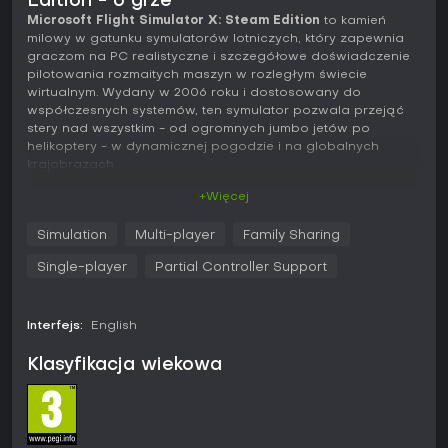
Edition - o grze
Microsoft Flight Simulator X: Steam Edition
to kamień
milowy w gatunku symulatorów lotniczych, który zapewnia
graczom na PC realistyczne i szczegółowe doświadczenie
pilotowania rozmaitych maszyn w rozległym świecie
wirtualnym. Wydany w 2006 roku i dostosowany do
współczesnych systemów, ten symulator pozwala przejąć
stery nad wszystkim - od ogromnych jumbo jetów po
helikoptery - w dynamicznej pogodzie i na globalnych
krajobrazach.
+Więcej
Grywalność
W tym symulatorze lotu kluczowe mechaniki opierają się na
Simulation
Multi-player
Family Sharing
realistycznym prowadzeniu samolotów, gdzie zarządzasz
przepustnicą, klapami i sterem kierunku, by wzlecieć,
Single-player
Partial Controller Support
utrzymać lot cruisingowy i wylądować. Gra zawiera efekty
pogody w czasie rzeczywistym, zmiany pory dnia oraz
wariacje sezonowe wpływające na warunki lotu, co
Interfejs:
English
wymaga dostosowań do wiatru, turbulencji i widoczności.
Do wyboru masz ponad 24 000 lotnisk na całym świecie, a
Klasyfikacja wiekowa
lot możesz spersonalizować, wybierając punkt startowy i
ustawienia otoczenia. Elementy multiplayer umożliwiają
wspólne kokpity, w których uczestnicy mogą zmieniać role
pilota i drugiego pilota w trakcie lotu. Add-ony podnoszą
realizm dzięki AI sterowanym usługom naziemnym, takim jak