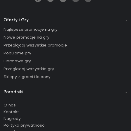
Oferty i Gry
Najlepsze promocje na gry
Nowe promocje na gry
Przeglądaj wszystkie promocje
Popularne gry
Darmowe gry
Przeglądaj wszystkie gry
Sklepy z grami i kupony
Poradniki
FAQ
O nas
Poradniki
Kontakt
Jak aktywować klucz Steam (CD Key)?
Nagrody
Jak aktywować klucz Epic Games (CD Key)?
Polityka prywatności