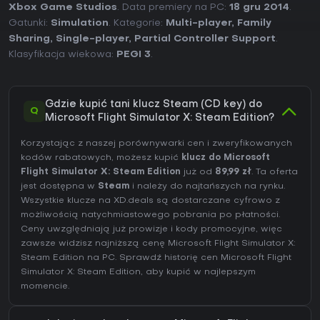
Xbox Game Studios
. Data premiery na PC:
18 gru 2014
.
Gatunki:
Simulation
. Kategorie:
Multi-player
,
Family
Sharing
,
Single-player
,
Partial Controller Support
.
Klasyfikacja wiekowa:
PEGI 3
.
Gdzie kupić tani klucz Steam (CD key) do
Q
Microsoft Flight Simulator X: Steam Edition?
Korzystając z naszej porównywarki cen i zweryfikowanych
kodów rabatowych, możesz kupić
klucz do Microsoft
Flight Simulator X: Steam Edition
już od
89,99 zł
. Ta oferta
jest dostępna w
Steam
i należy do najtańszych na rynku.
Wszystkie klucze na XD.deals są dostarczane cyfrowo z
możliwością natychmiastowego pobrania po płatności.
Ceny uwzględniają już prowizje i kody promocyjne, więc
zawsze widzisz najniższą cenę Microsoft Flight Simulator X:
Steam Edition na
PC
. Sprawdź
historię cen Microsoft Flight
Simulator X: Steam Edition
, aby kupić w najlepszym
momencie.