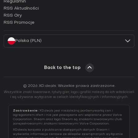
Regulamin
Jak aktywować klucz GOG (CD Key)?
RSS Aktualności
Jak aktywować klucz Ubisoft Connect (CD Key)?
RSS Gry
Jak aktywować klucz EA App (CD Key)?
RSS Promocje
Jak aktywować klucz Battle.net (CD Key)?
Polska (PLN)
Back to the top
© 2026 XD.deals. Wszelkie prawa zastrzeżone.
Wszystkie znaki towarowe, tytuły gier, logo i grafiki należą do ich właścicieli
i są używane wyłącznie w celach identyfikacyjnych i informacyjnych.
Zastrzeżenie:
XD.deals jest niezależną porównywarką cen i
agregatorem ofert i nie jest powiązane ani wspierane przez Valve
Corporation. Steam oraz logo Steam są znakami towarowymi i/lub
zarejestrowanymi znakami towarowymi Valve Corporation.
XD.deals korzysta z publicznie dostępnych danych Steam i
wyświetla informacje cenowe ze sklepów zewnętrznych wyłącznie