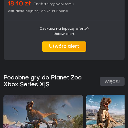
doświadczenie jest osiągalne bez mocnego peceta.
18,40 zł
Eneba
1 tygodni temu
Aktualnie najniżej:
53,76 zł
Eneba
Czekasz na lepszą ofertę?
Ustaw alert.
Utwórz alert
Podobne gry do Planet Zoo
WIĘCEJ
Xbox Series X|S