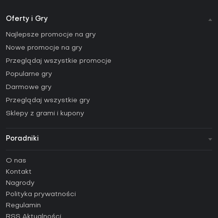
Oferty i Gry
Najlepsze promocje na gry
Nowe promocje na gry
Przeglądaj wszystkie promocje
Popularne gry
Darmowe gry
Przeglądaj wszystkie gry
Sklepy z grami i kupony
Poradniki
FAQ
O nas
Poradniki
Kontakt
Jak aktywować klucz Steam (CD Key)?
Nagrody
Jak aktywować klucz Epic Games (CD Key)?
Polityka prywatności
Regulamin
Jak aktywować klucz GOG (CD Key)?
RSS Aktualności