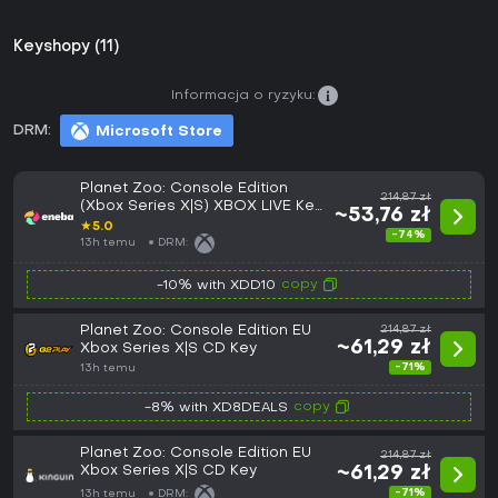
Keyshopy (11)
Informacja o ryzyku:
DRM:
Microsoft Store
Planet Zoo: Console Edition
214,87 zł
(Xbox Series X|S) XBOX LIVE Key
~53,76 zł
EUROPE
★
5.0
-74%
13h temu
DRM:
copy
-10% with XDD10
Planet Zoo: Console Edition EU
214,87 zł
~61,29 zł
Xbox Series X|S CD Key
-71%
13h temu
copy
-8% with XD8DEALS
Planet Zoo: Console Edition EU
214,87 zł
Xbox Series X|S CD Key
~61,29 zł
-71%
13h temu
DRM: