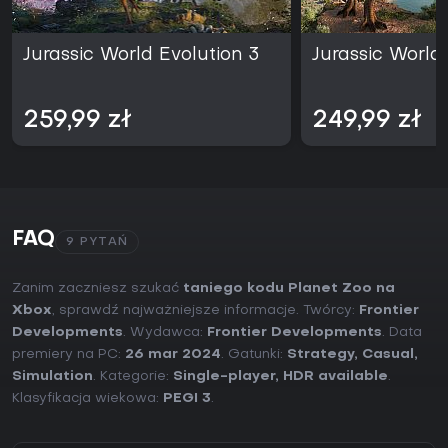
Jurassic World Evolution 3
Jurassic World 
259,99 zł
249,99 zł
FAQ
9 PYTAŃ
Zanim zaczniesz szukać
taniego kodu Planet Zoo na
Xbox
, sprawdź najważniejsze informacje. Twórcy:
Frontier
Developments
. Wydawca:
Frontier Developments
. Data
premiery na PC:
26 mar 2024
. Gatunki:
Strategy
,
Casual
,
Simulation
. Kategorie:
Single-player
,
HDR available
.
Klasyfikacja wiekowa:
PEGI 3
.