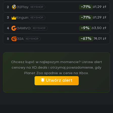
61,29 zł
2
G2Play
-71%
KEYSHOP
61,29 zł
3
Kinguin
-71%
KEYSHOP
63,50 zł
4
GAMIVO
-9%
KEYSHOP
74,01 zł
5
G2A
-67%
KEYSHOP
Chcesz kupić w najlepszym momencie? Ustaw alert
cenowy na XD.deals i otrzymaj powiadomienie, gdy
Planet Zoo spadnie w cenie na Xbox.
Utwórz alert