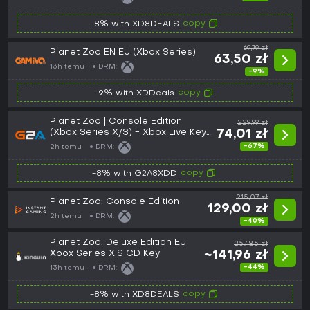
copy
-8% with XD8DEALS
69,79 zł
Planet Zoo EN EU (Xbox Series)
63,50 zł
13h temu
DRM:
-9%
copy
-9% with XDDeals
Planet Zoo | Console Edition
229,99 zł
(Xbox Series X/S) - Xbox Live Key
74,01 zł
- EUROPE
-67%
2h temu
DRM:
copy
-8% with G2A8XDD
215,07 zł
Planet Zoo: Console Edition
129,00 zł
2h temu
DRM:
-40%
Planet Zoo: Deluxe Edition EU
257,85 zł
Xbox Series X|S CD Key
~141,96 zł
-44%
13h temu
DRM:
copy
-8% with XD8DEALS