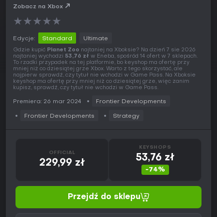
Zobacz na Xbox
★
★
★
★
★
Edycje:
Standard
Ultimate
Gdzie kupić
Planet Zoo
najtaniej na Xboksie? Na dzień 7 sie 2026
najtaniej wychodzi
53,76 zł
w Eneba, spośród 14 ofert w 7 sklepach.
To rzadki przypadek na tej platformie, bo keyshop ma ofertę przy
mniej niż co dziesiątej grze Xbox. Warto z tego skorzystać, ale
najpierw sprawdź, czy tytuł nie wchodzi w Game Pass. Na Xboksie
keyshop ma ofertę przy mniej niż co dziesiątej grze, więc zanim
kupisz, sprawdź, czy tytuł nie wchodzi w Game Pass.
Premiera: 26 mar 2024
Frontier Developments
Frontier Developments
Strategy
KEYSHOPS
OFFICIAL
53,76 zł
229,99 zł
-74%
Przejdź do sklepu