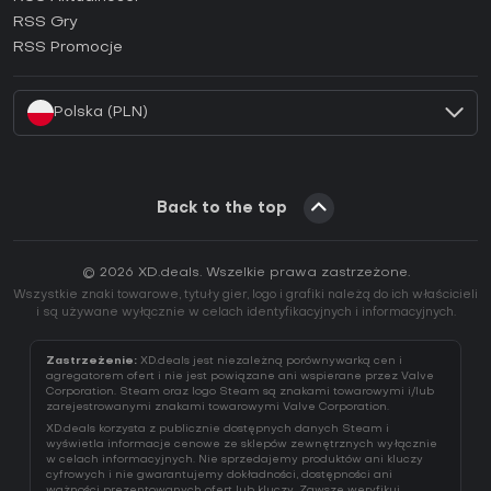
Jak aktywować klucz Ubisoft Connect (CD Key)?
RSS Gry
Jak aktywować klucz EA App (CD Key)?
RSS Promocje
Jak aktywować klucz Battle.net (CD Key)?
Polska (PLN)
Back to the top
© 2026 XD.deals. Wszelkie prawa zastrzeżone.
Wszystkie znaki towarowe, tytuły gier, logo i grafiki należą do ich właścicieli
i są używane wyłącznie w celach identyfikacyjnych i informacyjnych.
Zastrzeżenie:
XD.deals jest niezależną porównywarką cen i
agregatorem ofert i nie jest powiązane ani wspierane przez Valve
Corporation. Steam oraz logo Steam są znakami towarowymi i/lub
zarejestrowanymi znakami towarowymi Valve Corporation.
XD.deals korzysta z publicznie dostępnych danych Steam i
wyświetla informacje cenowe ze sklepów zewnętrznych wyłącznie
w celach informacyjnych. Nie sprzedajemy produktów ani kluczy
cyfrowych i nie gwarantujemy dokładności, dostępności ani
ważności prezentowanych ofert lub kluczy. Zawsze weryfikuj