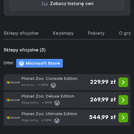
Zobacz historię cen
Sklepy oficjalne
Keyshopy
Pakiety
O grze
Sklepy oficjalne (3)
DRM:
Microsoft Store
Planet Zoo: Console Edition
229,99 zł
6d temu
DRM:
Planet Zoo: Deluxe Edition
269,99 zł
8tyg temu
DRM:
Planet Zoo: Ultimate Edition
544,99 zł
5tyg temu
DRM: