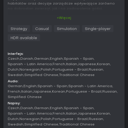
habitatów oraz decyzje zarządcze wpływające zarówno
na dobrostan zwierząt, jak i na zadowolenie gości.
+Więcej
Rozgrywka
Podstawą zabawy jest budowanie autentycznych
Strategy
Casual
Simulation
Single-player
środowisk dla wielu gatunków przy jednoczesnym dbaniu o
sprawność operacyjną zoo. Każde zwierzę ma własne
HDR available
cechy, potrzeby i osobowość, które zależą od układu
wybiegu, diety, elementów wzbogacających oraz struktury
grupy społecznej. Gracze korzystają z narzędzi
Interfejs:
badawczych, by poznać wymagania gatunków, kształtują
Czech
Danish
German
English
Spanish - Spain
teren - tworząc jeziora, wzniesienia czy jaskinie - i śledzą
Spanish - Latin America
French
Italian
Japanese
Korean
wskaźniki dobrostanu, od których zależy sukces hodowlany i
Dutch
Norwegian
Polish
Portuguese - Brazil
Russian
kondycja całego obiektu. Zarządzanie obejmuje
Swedish
Simplified Chinese
Traditional Chinese
przydzielanie personelu, rozmieszczanie obiektów
Audio:
gastronomicznych i medycznych oraz kontrolę finansów
German
English
Spanish - Spain
Spanish - Latin America
niezbędną do dalszego rozwoju. Cele związane z ochroną
French
Italian
Japanese
Korean
Portuguese - Brazil
Russian
przyrody realizowane są poprzez programy hodowlane i
Simplified Chinese
możliwość wypuszczania zwierząt na wolność.
Napisy:
Intuicyjne narzędzia do budowania pozwalają precyzyjnie
Czech
Danish
German
English
Spanish - Spain
rozmieszczać elementy dekoracyjne, ścieżki i konstrukcje w
Spanish - Latin America
French
Italian
Japanese
Korean
różnych stylach. Każdy wybór wpływa na komfort zwierząt i
Dutch
Norwegian
Polish
Portuguese - Brazil
Russian
wrażenia odwiedzających, zachęcając do ciągłego
Swedish
Simplified Chinese
Traditional Chinese