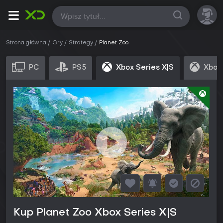
Wszystkie
Strona główna
Gry
Strategy
Planet Zoo
PC
PS5
Xbox Series X|S
Xbox 
Kup Planet Zoo Xbox Series X|S