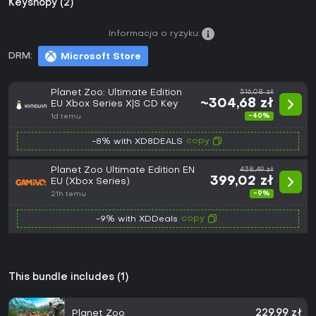
Keyshopy (2)
Informacja o ryzyku:
DRM:
Microsoft Store
Planet Zoo: Ultimate Edition
516,08 zł
~304,68 zł
EU Xbox Series X|S CD Key
-40%
1d temu
copy
-8% with XD8DEALS
Planet Zoo Ultimate Edition EN
438,49 zł
399,02 zł
EU (Xbox Series)
-9%
21h temu
copy
-9% with XDDeals
This bundle includes (1)
Planet Zoo
229,99 zł