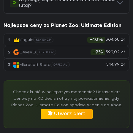
Czy mogę kupić Planet Zoo: Ultimate Edition
Q
tutaj?
Najlepsze ceny za Planet Zoo: Ultimate Edition
304,68 zł
1
Kinguin
-40%
KEYSHOP
399,02 zł
2
GAMIVO
-9%
KEYSHOP
544,99 zł
3
Microsoft Store
OFFICIAL
Chcesz kupić w najlepszym momencie? Ustaw alert
cenowy na XD.deals i otrzymaj powiadomienie, gdy
Planet Zoo: Ultimate Edition spadnie w cenie na Xbox.
Utwórz alert