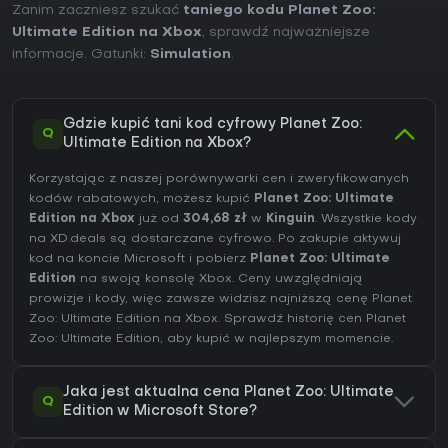
Zanim zaczniesz szukać
taniego kodu Planet Zoo:
Ultimate Edition na Xbox
, sprawdź najważniejsze
informacje. Gatunki:
Simulation
.
Gdzie kupić tani kod cyfrowy Planet Zoo:
Q
Ultimate Edition na Xbox?
Korzystając z naszej porównywarki cen i zweryfikowanych
kodów rabatowych, możesz kupić
Planet Zoo: Ultimate
Edition na Xbox
już od
304,68 zł
w
Kinguin
. Wszystkie kody
na XD.deals są dostarczane cyfrowo. Po zakupie aktywuj
kod na koncie Microsoft i pobierz
Planet Zoo: Ultimate
Edition
na swoją konsolę Xbox. Ceny uwzględniają
prowizje i kody, więc zawsze widzisz najniższą cenę Planet
Zoo: Ultimate Edition na
Xbox
. Sprawdź
historię cen Planet
Zoo: Ultimate Edition
, aby kupić w najlepszym momencie.
Jaka jest aktualna cena Planet Zoo: Ultimate
Q
Edition w Microsoft Store?