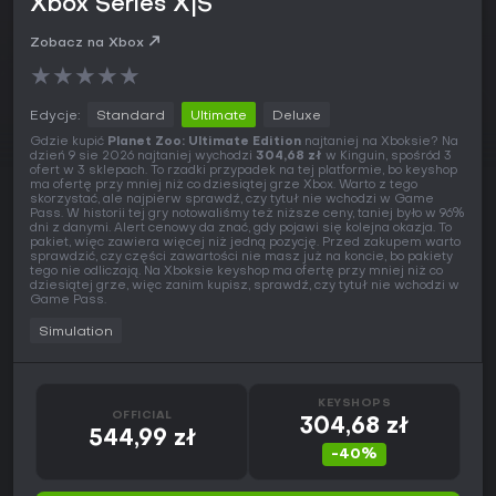
Xbox Series X|S
Zobacz na Xbox
★
★
★
★
★
Edycje:
Standard
Ultimate
Deluxe
Gdzie kupić
Planet Zoo: Ultimate Edition
najtaniej na Xboksie? Na
dzień 9 sie 2026 najtaniej wychodzi
304,68 zł
w Kinguin, spośród 3
ofert w 3 sklepach. To rzadki przypadek na tej platformie, bo keyshop
ma ofertę przy mniej niż co dziesiątej grze Xbox. Warto z tego
skorzystać, ale najpierw sprawdź, czy tytuł nie wchodzi w Game
Pass. W historii tej gry notowaliśmy też niższe ceny, taniej było w 96%
dni z danymi. Alert cenowy da znać, gdy pojawi się kolejna okazja. To
pakiet, więc zawiera więcej niż jedną pozycję. Przed zakupem warto
sprawdzić, czy części zawartości nie masz już na koncie, bo pakiety
tego nie odliczają. Na Xboksie keyshop ma ofertę przy mniej niż co
dziesiątej grze, więc zanim kupisz, sprawdź, czy tytuł nie wchodzi w
Game Pass.
Simulation
KEYSHOPS
OFFICIAL
304,68 zł
544,99 zł
-40%