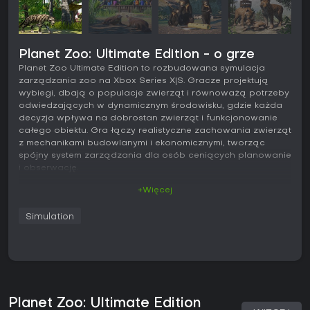
Planet Zoo: Ultimate Edition - o grze
Planet Zoo Ultimate Edition to rozbudowana symulacja
zarządzania zoo na Xbox Series X|S. Gracze projektują
wybiegi, dbają o populacje zwierząt i równoważą potrzeby
odwiedzających w dynamicznym środowisku, gdzie każda
decyzja wpływa na dobrostan zwierząt i funkcjonowanie
całego obiektu. Gra łączy realistyczne zachowania zwierząt
z mechanikami budowlanymi i ekonomicznymi, tworząc
spójny system zarządzania dla osób ceniących planowanie
i obserwację.
+Więcej
Rozgrywka
Podstawą rozgrywki jest wierna symulacja zwierząt. Każde
Simulation
stworzenie ma indywidualne cechy, potrzeby i zachowania,
które zależą od projektu wybiegu, diety oraz struktury grupy
społecznej. Gracze kształtują teren, tworząc jeziora,
wzniesienia i zagrody dostosowane do naturalnych
wymagań gatunków, a następnie dodają elementy
wzbogacające środowisko oraz ulepszenia z badań,
wspierające rozród i zdrowie zwierząt. Zarządzanie
Planet Zoo: Ultimate Edition
obejmuje także zatrudnianie personelu, dbanie o