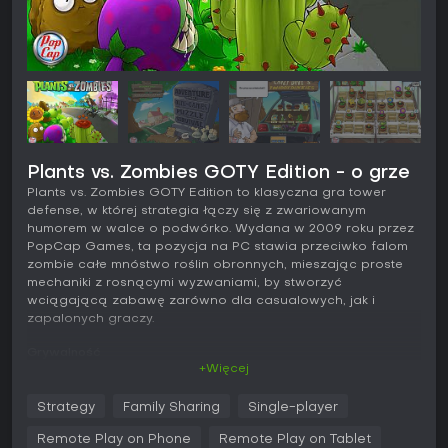
Plants vs. Zombies GOTY Edition - o grze
Plants vs. Zombies GOTY Edition to klasyczna gra tower
defense, w której strategia łączy się z zwariowanym
humorem w walce o podwórko. Wydana w 2009 roku przez
PopCap Games, ta pozycja na PC stawia przeciwko falom
zombie całe mnóstwo roślin obronnych, mieszając proste
mechaniki z rosnącymi wyzwaniami, by stworzyć
wciągającą zabawę zarówno dla casualowych, jak i
zapalonych graczy.
Grywalność
+Więcej
W Plants vs. Zombies GOTY Edition podstawowa pętla
opiera się na zarządzaniu zasobami i strategicznym
Strategy
Family Sharing
Single-player
rozmieszczaniu roślin. Zbierasz słońce - kluczowy zasób
dostarczany przez słoneczniki lub spadający z nieba - by
Remote Play on Phone
Remote Play on Tablet