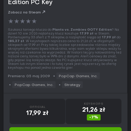
Edition PC Key
Zobacz na Steam
★
★
★
★
★
Szukasz taniego klucza do
Plants vs. Zombies GOTY Edition
? Na
dzień 10 sie 2026 najtańszy klucz kosztuje
17,99 zł
w Steam.
Porównujemy 33 ofert z 11 sklepów, a rozpiętość sięga od
17,99 zł
do
185,37 zł
. W keyshopach najniższa cena to 21,26 zł, w oficjalnych
sklepach od 17,99 zł. Przy takiej liczbie sprzedawców różnica między
skrajnymi ofertami bywa kilkukrotna, więc sam wybór sklepu waży tu
więcej niż czekanie na wyprzedaż. W historii tej gry notowaliśmy też
niższe ceny, taniej było w 99% dni z danymi. Alert cenowy da znać,
gdy pojawi się kolejna okazja. Na PC kupujesz klucz aktywowany w
Steam lub innym kliencie i to tutaj rynek jest najszerszy, bo ofertę
keyshopu ma ponad jedna czwarta gier.
Premiera: 05 maj 2009
PopCap Games, Inc.
PopCap Games, Inc.
Strategy
KEYSHOPS
OFFICIAL
21,26 zł
17,99 zł
-7%