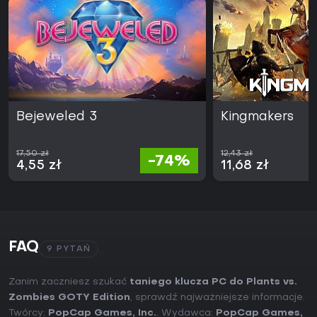
Bejeweled 3
Kingmakers
17,50 zł
12,43 zł
-74%
4,55 zł
11,68 zł
FAQ
9 PYTAŃ
Zanim zaczniesz szukać
taniego klucza PC do Plants vs.
Zombies GOTY Edition
, sprawdź najważniejsze informacje.
Twórcy:
PopCap Games, Inc.
. Wydawca:
PopCap Games,