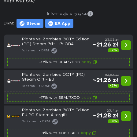
Keyshopy (32)
Informacja o ryzyku:
DRM:
Steam
EA App
Plants vs. Zombies GOTY Edition
23,03 zł
(PC) Steam Gift - GLOBAL
~21,26 zł
-7%
1d temu
DRM:
copy
-17% with SEAL17XDD
Plants vs. Zombies GOTY (PC)
23,03 zł
Steam Gift - EU
~21,26 zł
-7%
1d temu
DRM:
copy
-17% with SEAL17XDD
Plants vs. Zombies GOTY Edition
23,14 zł
EU PC Steam Altergift
~21,28 zł
-8%
2d temu
DRM:
copy
-8% with XD8DEALS