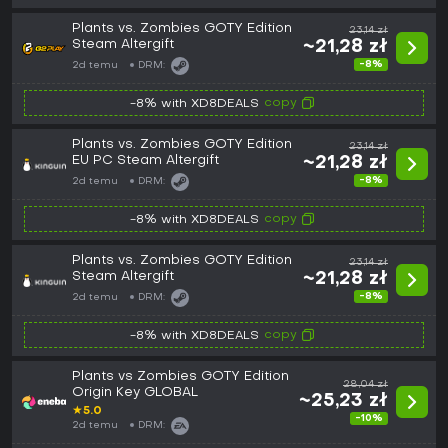
Plants vs. Zombies GOTY Edition
23,14 zł
Steam Altergift
~21,28 zł
-8%
2d temu
DRM:
copy
-8% with XD8DEALS
Plants vs. Zombies GOTY Edition
23,14 zł
EU PC Steam Altergift
~21,28 zł
-8%
2d temu
DRM:
copy
-8% with XD8DEALS
Plants vs. Zombies GOTY Edition
23,14 zł
Steam Altergift
~21,28 zł
-8%
2d temu
DRM:
copy
-8% with XD8DEALS
Plants vs Zombies GOTY Edition
28,04 zł
Origin Key GLOBAL
~25,23 zł
★
5.0
-10%
2d temu
DRM: