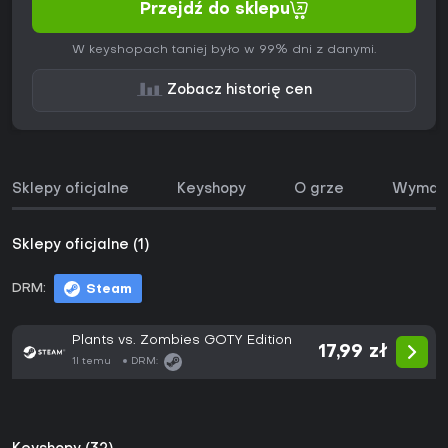
Przejdź do sklepu
W keyshopach taniej było w 99% dni z danymi.
Zobacz historię cen
Sklepy oficjalne
Keyshopy
O grze
Wymaga
Sklepy oficjalne (1)
DRM:
Steam
Plants vs. Zombies GOTY Edition
17,99 zł
1l temu
DRM: