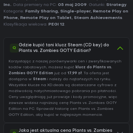
Inc.
. Data premiery na PC:
05 maj 2009
. Gatunki:
Strategy
.
Kategorie:
Family Sharing
,
Single-player
,
Remote Play on
Phone
,
Remote Play on Tablet
,
Steam Achievements
.
Klasyfikacja wiekowa:
PEGI 12
.
Gdzie kupić tani klucz Steam (CD key) do
Q
Plants vs. Zombies GOTY Edition?
Korzystając z naszej porównywarki cen i zweryfikowanych
kodów rabatowych, możesz kupić
klucz do Plants vs.
Zombies GOTY Edition
już od
17,99 zł
. Ta oferta jest
dostępna w
Steam
i należy do najtańszych na rynku.
Wszystkie klucze na XD.deals są dostarczane cyfrowo z
możliwością natychmiastowego pobrania po płatności.
Ceny uwzględniają już prowizje i kody promocyjne, więc
zawsze widzisz najniższą cenę Plants vs. Zombies GOTY
Edition na
PC
. Sprawdź
historię cen Plants vs. Zombies
GOTY Edition
, aby kupić w najlepszym momencie.
Jaka jest aktualna cena Plants vs. Zombies