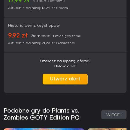
17,99 zł
Steam
1 lat temu
Aktualnie najniżej:
17,99 zł
Steam
Historia cen z keyshopów
9,92 zł
Gameseal
1 miesięcy temu
Aktualnie najniżej:
21,26 zł
Gameseal
Czekasz na lepszą ofertę?
Ustaw alert.
Utwórz alert
Podobne gry do Plants vs.
WIĘCEJ
Zombies GOTY Edition PC