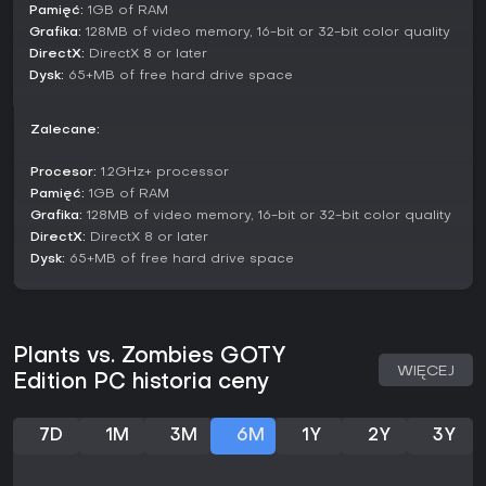
Mini-Games to krótkie wyzwania z pokręconymi zasadami,
Pamięć:
1GB of RAM
jak niewidzialne zombie czy puzzle z portalami. Tryb Puzzle
Grafika:
128MB of video memory, 16-bit or 32-bit color quality
skupia się na łamigłówkach, w tym vasebreaker, gdzie
DirectX:
DirectX 8 or later
rozbijasz wazy, by odkryć rośliny lub zombie. Survival mode
Dysk:
65+MB of free hard drive space
sprawdza wytrzymałość w nieskończonych falach, a Zen
Garden daje spokojną przestrzeń do hodowli roślin za
monety, bez presji walki.
Zalecane:
Mechaniki i funkcje
Procesor:
1.2GHz+ processor
Zbieranie zasobów napędza progresję: monety z
Pamięć:
1GB of RAM
pokonanych zombie pozwalają kupować w sklepie Crazy
Grafika:
128MB of video memory, 16-bit or 32-bit color quality
Dave'a power-upy i ślimaka, który zbiera dodatkowe monety.
DirectX:
DirectX 8 or later
Gra zawiera 49 rodzajów roślin z ścieżkami ulepszeń, a
Dysk:
65+MB of free hard drive space
dodatki jak bonusowy teledysk podkreślają lekki ton.
Replayability zapewniają losowe elementy, gwarantując
różnorodność przy powtórkach.
Dźwięki idealnie współgrają z grafiką - chwytliwa ścieżka
Plants vs. Zombies GOTY
dźwiękowa i zabawne pomruki zombie dodają uroku.
WIĘCEJ
Edition PC historia ceny
Osiągnięcia odblokowują się za konkretne wyczyny,
zachęcając do eksploracji wszystkich mechanik.
7D
1M
3M
6M
1Y
2Y
3Y
Czy warto grać?
Z 97.68% pozytywnych ocen na Steamie z ponad 149 000