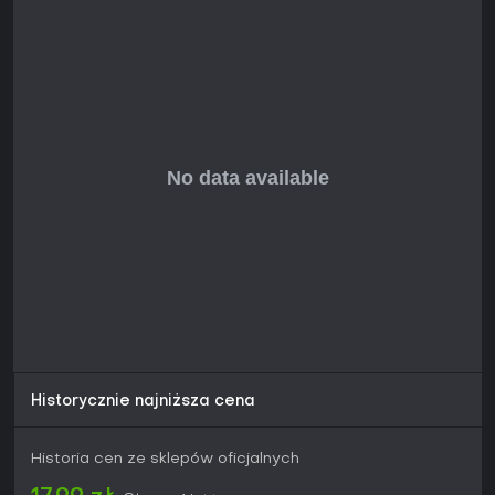
recenzji i wynikiem 87/100 na Metacritic, Plants vs. Zombies
GOTY Edition wciąż zachwyca lata po premierze. Gracze
chwalą innowacyjne podejście do tower defense,
różnorodność poziomów i strategię dostępną, ale głęboką.
To idealna gra dla fanów single-playerowych strategii z
humorem i bez dużego zaangażowania czasowego - sesje
mogą być krótkie lub dłuższe. Bez ciągłych aktualizacji
pozostaje kompletnym pakietem, doskonałym dla nowicjuszy
szukających wypolerowanej klasyki czy weteranów
wracających do ulubieńców. Jeśli lubisz tower defense z
kreatywnymi twistami, ta edycja da ci długotrwałą wartość.
Historycznie najniższa cena
Historia cen ze sklepów oficjalnych