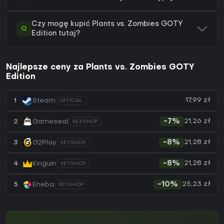
Czy mogę kupić Plants vs. Zombies GOTY
Q
Edition tutaj?
Najlepsze ceny za Plants vs. Zombies GOTY
Edition
17,99 zł
1
Steam
OFFICIAL
21,26 zł
2
Gameseal
-7%
KEYSHOP
21,28 zł
3
G2Play
-8%
KEYSHOP
21,28 zł
4
Kinguin
-8%
KEYSHOP
25,23 zł
5
Eneba
-10%
KEYSHOP