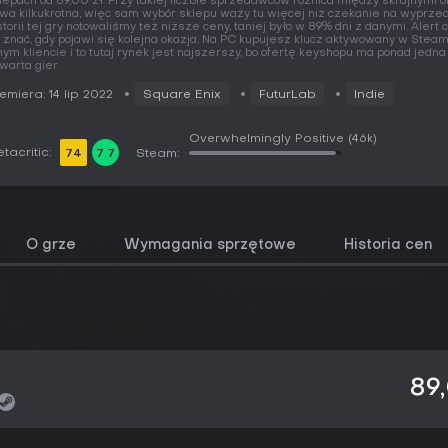
lepach od 89,00 zł. Przy takiej liczbie sprzedawców różnica między skrajnymi o
wa kilkukrotna, więc sam wybór sklepu waży tu więcej niż czekanie na wyprze
storii tej gry notowaliśmy też niższe ceny, taniej było w 89% dni z danymi. Alert
 znać, gdy pojawi się kolejna okazja. Na PC kupujesz klucz aktywowany w Steam
nym kliencie i to tutaj rynek jest najszerszy, bo ofertę keyshopu ma ponad jedna
warta gier.
emiera: 14 lip 2022
Square Enix
FuturLab
Indie
Overwhelmingly Positive
(46k)
tacritic:
74
7.7
Steam:
O grze
Wymagania sprzętowe
Historia cen
89,