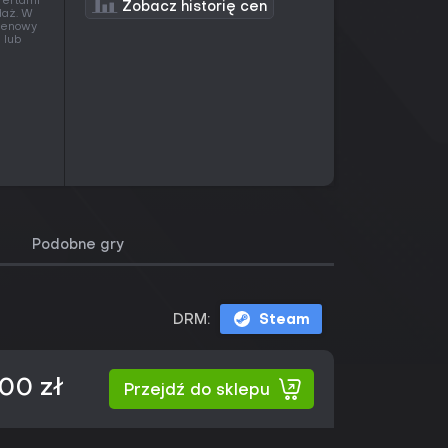
fertami
Zobacz historię cen
daż. W
 cenowy
 lub
Podobne gry
DRM:
Steam
00 zł
Przejdź do sklepu