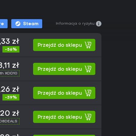
Informacja o ryzyku:
re
Steam
,33 zł
Przejdź do sklepu
-56%
,11 zł
Przejdź do sklepu
th XDD10
26 zł
Przejdź do sklepu
-39%
,20 zł
Przejdź do sklepu
XD8DEALS