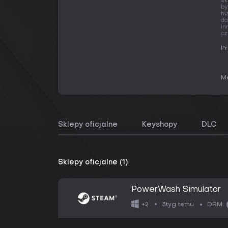
sk
by
hi
da
in
cz
Pr
Me
Sklepy oficjalne
Keyshopy
DLC
Sklepy oficjalne (1)
PowerWash Simulator
3tyg temu
+2
DRM: