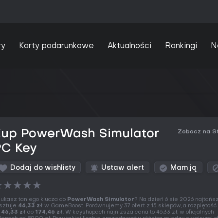
ry
Karty podarunkowe
Aktualności
Rankingi
N
Kup PowerWash Simulator
Zobacz na S
PC Key
Dodaj do wishlisty
Ustaw alert
Mam ją
★
★
★
★
★
ukasz taniego klucza do
PowerWash Simulator
? Na dzień 6 sie 2026 najtańsz
sztuje
46,33 zł
w GameBoost. Porównujemy 37 ofert z 15 sklepów, a rozpiętość
d
46,33 zł
do
174,46 zł
. W keyshopach najniższa cena to 46,33 zł, w oficjalnych