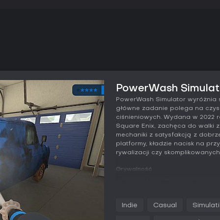
PowerWash Simulato
PowerWash Simulator wyróżnia si
główne zadanie polega na czys
ciśnieniowych. Wydana w 2022 r
Square Enix, zachęca do walki 
mechaniki z satysfakcją z dobrz
platformy, kładzie nacisk na pr
rywalizacji czy skomplikowanych
Grywalność
W PowerWash Simulator podstaw
wybierania zleceń, w których czy
pokryte brudem, mchem, graffiti 
Indie
Casual
Simulat
dysze i środki czyszczące, dos
różnej twardości. Na przykład n