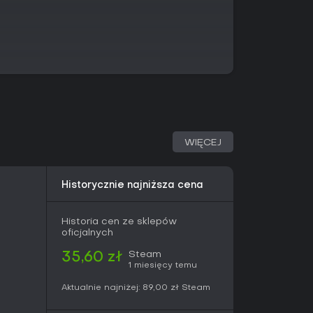
r dostaje ciągłe wsparcie w formie
ia Muckingham Files z dodatkowymi zleceniami -
rzeźb po Część 6. Sezonowe paczki, w tym
dowisko z Winter 2024, dodają świeże mapy
ż żyje dzięki cross-platformowemu
juszy. Płatne DLC poszerzają ofertę o
e masę treści.
WIĘCEJ
mie status Overwhelmingly Positive z ponad 49
 ogółem i 93% w ostatnich miesiącach. Gracze
Historycznie najniższa cena
zystą radość z ukończonych sprzątań.
szuka niskociśnieniowej symulacji dającej
Historia cen ze sklepów
audio-wizualnych. Jeśli lubisz gry oparte na
oficjalnych
ielkich ryzyk, to solidny wybór, zwłaszcza z
ni akcji czy głębokiej strategii mogą uznać ją
Steam
35,60 zł
1 miesięcy temu
Aktualnie najniżej:
89,00 zł
Steam