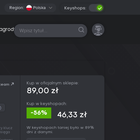
Region:
Polska
Keyshops:
Wszystkie platformy
agrody
Kup w oficjalnym sklepie:
team
89,00 zł
Kup w keyshopach:
-56%
46,33 zł
W keyshopach taniej było w 89%
y klucz
dni z danymi.
 sięga