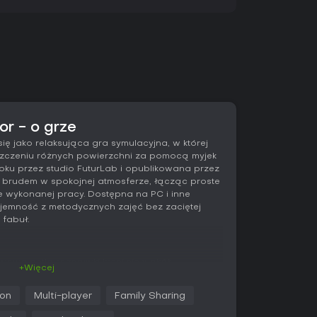
r - o grze
ę jako relaksująca gra symulacyjna, w której
zczeniu różnych powierzchni za pomocą myjek
oku przez studio FuturLab i opublikowana przez
z brudem w spokojnej atmosferze, łącząc proste
e wykonanej pracy. Dostępna na PC i inne
zyjemność z metodycznych zajęć bez zaciętej
 fabuł.
owa pętla rozgrywki kręci się wokół
+Więcej
ścisz pojazdy, tarasy czy przestrzenie publiczne
lub pleśnią. Wyposażasz się w różne myjki,
ion
Multi-player
Family Sharing
tosowane do konkretnych rodzajów zabrudzeń o
iektóre plamy wymagają większego ciśnienia lub