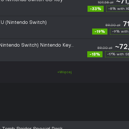
EU Nintendo Switch CD Key
~71
107,58 zł
-33%
-8% with 
U (Nintendo Switch)
7
89,00 zł
-19%
-9% with
Nintendo Switch) Nintendo Key
~72
89,00 zł
-18%
-17% with 
+Więcej