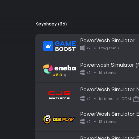
Keyshopy (36)
PowerWash Simulator
17tyg temu
+2
Powerwash Simulator (
EUROPE
16h temu
+2
★
5.0
(1)
PowerWash Simulator N
Activation (GLOBAL)
1d temu
+2
DRM:
PowerWash Simulator 
15h temu
+2