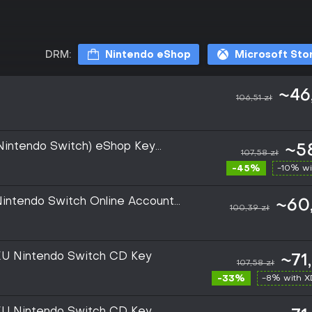
DRM:
Nintendo eShop
Microsoft Sto
~46
106,51 zł
Nintendo Switch) eShop Key
~58
107,58 zł
-45%
-10% wi
intendo Switch Online Account
~60,
100,39 zł
EU Nintendo Switch CD Key
~71
107,58 zł
-33%
-8% with 