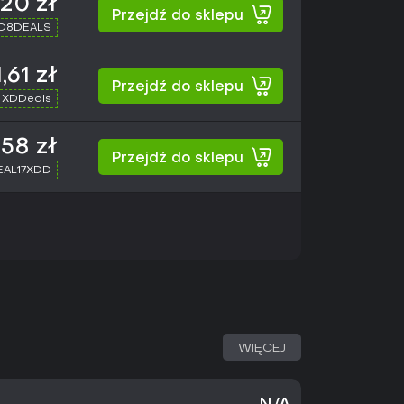
,20 zł
Przejdź do sklepu
XD8DEALS
1,61 zł
Przejdź do sklepu
 XDDeals
,58 zł
Przejdź do sklepu
SEAL17XDD
WIĘCEJ