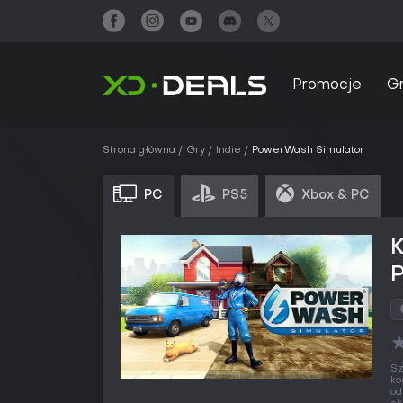
Promocje
G
Strona główna
Gry
Indie
PowerWash Simulator
PC
PS5
Xbox & PC
Sz
ko
o