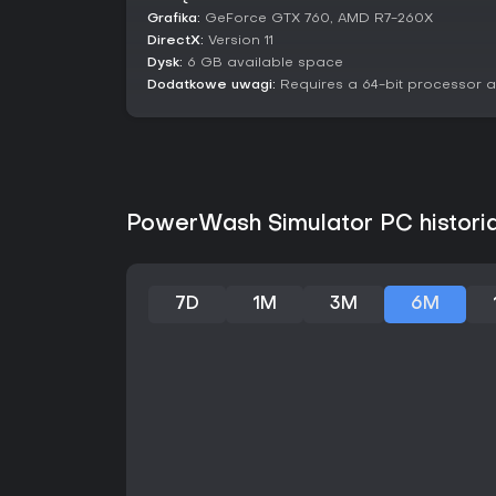
Grafika:
GeForce GTX 760, AMD R7-260X
DirectX:
Version 11
Dysk:
6 GB available space
Dodatkowe uwagi:
Requires a 64-bit processor 
PowerWash Simulator PC histori
7D
1M
3M
6M