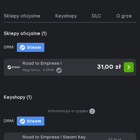
Sklepy oficjalne
Keyshopy
DLC
O grze
Sklepy oficjalne (1)
DRM:
Steam
Road to Empress I
31,00 zł
4tyg temu
DRM:
Keyshopy (1)
Informacja o ryzyku:
DRM:
Steam
Road to Empress I Steam Key
32,26 zł