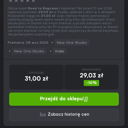
★
★
★
★
★
Gdzie kupić
Road to Empress I
najtaniej? Na dzień 10 sie 2026
najtaniej wychodzi
29,03 zł
w Eneba, spośród 2 ofert w 2 sklepach.
Rozpiętość sięga do
31,00 zł
, więc różnica między pierwszą a
ostatnią pozycją bywa spora nawet przy kilku sprzedawcach. Klucz
aktywujesz w Steam lub innym kliencie, a przed zakupem warto
sprawdzić historię ceny. Na PC kupujesz klucz aktywowany w Steam
lub innym kliencie i to tutaj rynek jest najszerszy, bo ofertę keyshopu
ma ponad jedna czwarta gier.
Premiera: 08 wrz 2025
New One Studio
New One Studio
Indie
KEYSHOPS
OFFICIAL
29,03 zł
31,00 zł
-10%
Przejdź do sklepu
Zobacz historię cen