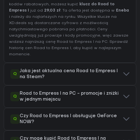
kodów rabatowych, możesz kupić
klucz do Road to
Empress I
już od
29,03 zł
. Ta oferta jest dostępna w
Eneba
i należy do najtańszych na rynku. Wszystkie klucze na
XD.deals są dostarczane cyfrowo z możliwością
natychmiastowego pobrania po płatności. Ceny
uwzględniają już prowizje i kody promocyjne, więc zawsze
widzisz najniższą cenę Road to Empress I na
PC
. Sprawdź
historię cen Road to Empress I
, aby kupić w najlepszym
momencie.
Jaka jest aktualna cena Road to Empress I
Q
na Steam?
Road to Empress I na PC - promocje i zniżki
Q
w jednym miejscu
Czy Road to Empress I obsługuje GeForce
Q
NOW?
Czy mogę kupić Road to Empress I na