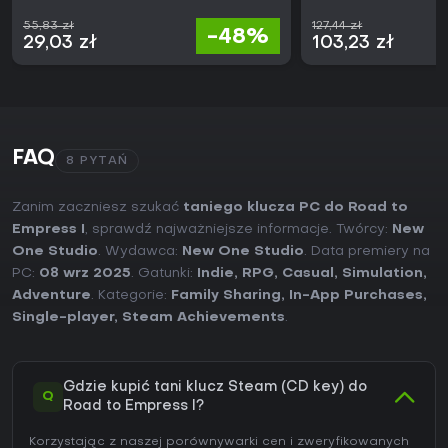
55,83 zł
127,44 zł
-48%
29,03 zł
103,23 zł
FAQ
8 PYTAŃ
Zanim zaczniesz szukać
taniego klucza PC do Road to
Empress I
, sprawdź najważniejsze informacje. Twórcy:
New
One Studio
. Wydawca:
New One Studio
. Data premiery na
PC:
08 wrz 2025
. Gatunki:
Indie
,
RPG
,
Casual
,
Simulation
,
Adventure
. Kategorie:
Family Sharing
,
In-App Purchases
,
Single-player
,
Steam Achievements
.
Gdzie kupić tani klucz Steam (CD key) do
Q
Road to Empress I?
Korzystając z naszej porównywarki cen i zweryfikowanych