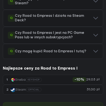
Q
Steam?
Czy Road to Empress I działa na Steam
Q
Deck?
Czy Road to Empress I jest na PC Game
Q
Pass lub w innych subskrypcjach?
Q
Czy mogę kupić Road to Empress I tutaj?
Najlepsze ceny za Road to Empress I
29,03 zł
1
Eneba
-10%
KEYSHOP
31,00 zł
2
Steam
OFFICIAL