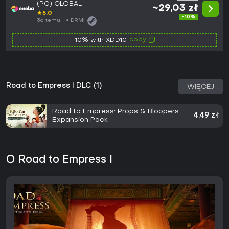
(PC) GLOBAL
~29,03 zł
★
5.0
-10%
3d temu
DRM:
copy
-10% with XDD10
Road to Empress I DLC (1)
WIĘCEJ
Road to Empress: Props & Bloopers
4,49 zł
Expansion Pack
O Road to Empress I