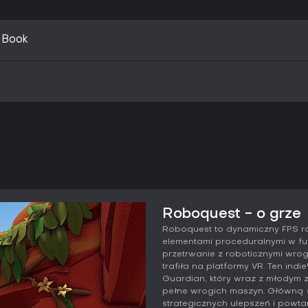
 Book
Roboquest - o grze
Roboquest to dynamiczny FPS rog
elementami proceduralnymi w fut
przetrwanie z roboticznymi wro
trafiła na platformy VR. Ten indie
Guardian, który wraz z młodym 
pełne wrogich maszyn. Główną si
strategicznych ulepszeń i powta