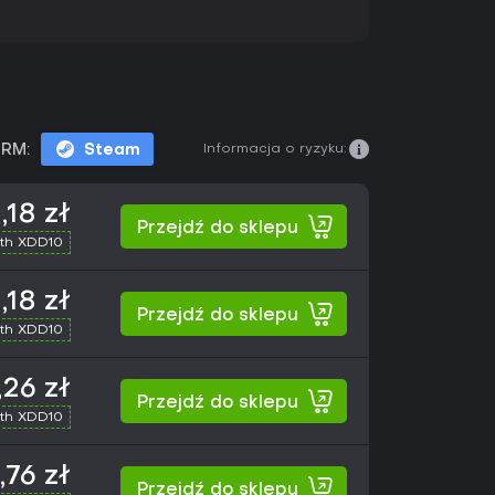
Informacja o ryzyku:
RM:
Steam
,18 zł
Przejdź do sklepu
th XDD10
,18 zł
Przejdź do sklepu
th XDD10
,26 zł
Przejdź do sklepu
th XDD10
,76 zł
Przejdź do sklepu