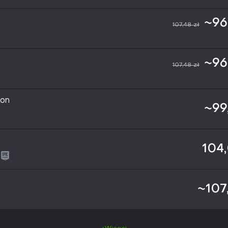
~96
107,48 zł
~96
107,48 zł
ion
~99
104
~107