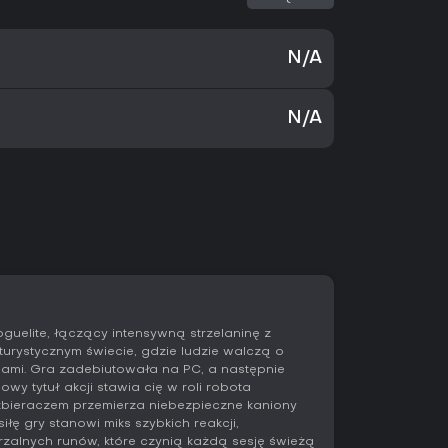
N/A
N/A
uelite, łączący intensywną strzelaninę z
urystycznym świecie, gdzie ludzie walczą o
gami. Gra zadebiutowała na PC, a następnie
'owy tytuł akcji stawia cię w roli robota
zbieraczem przemierza niebezpieczne kaniony
łę gry stanowi miks szybkich reakcji,
rzalnych runów, które czynią każdą sesję świeżą