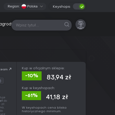
Region:
Polska
Keyshops:
Wszystkie platformy
agrody
Kup w oficjalnym sklepie:
team
-10%
83,94 zł
Kup w keyshopach:
-61%
41,18 zł
tuje
zł
do
 zł.
na,
W keyshopach cena bliska
do
historycznego minimum.
lucz