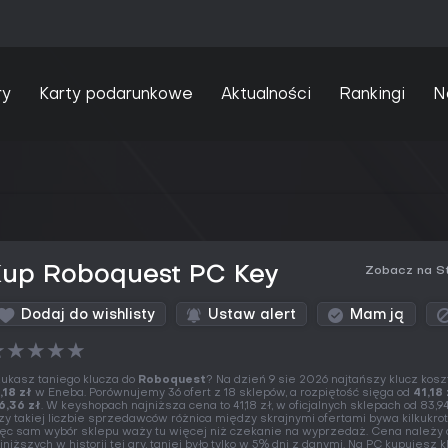
ry
Karty podarunkowe
Aktualności
Rankingi
N
Kup Roboquest PC Key
Zobacz na S
Dodaj do wishlisty
Ustaw alert
Mam ją
★
★
★
★
★
ukasz taniego klucza do
Roboquest
? Na dzień 9 sie 2026 najtańszy klucz kosz
,18 zł
w Eneba. Porównujemy 36 ofert z 18 sklepów, a rozpiętość sięga od
41,18 
6,36 zł
. W keyshopach najniższa cena to 41,18 zł, w oficjalnych sklepach od 83,94
zy takiej liczbie sprzedawców różnica między skrajnymi ofertami bywa kilkukrot
ęc sam wybór sklepu waży tu więcej niż czekanie na wyprzedaż. Cena należy 
jniższych w historii tej gry, taniej było tylko w 5% dni z danymi. Na PC kupujesz k