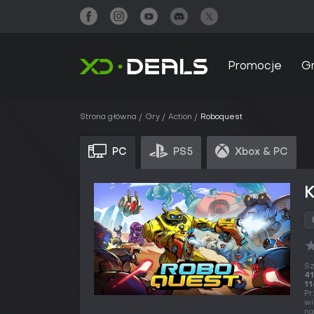
Promocje
G
Strona główna
Gry
Action
Roboquest
PC
PS5
Xbox & PC
Sz
41
11
Pr
wi
na