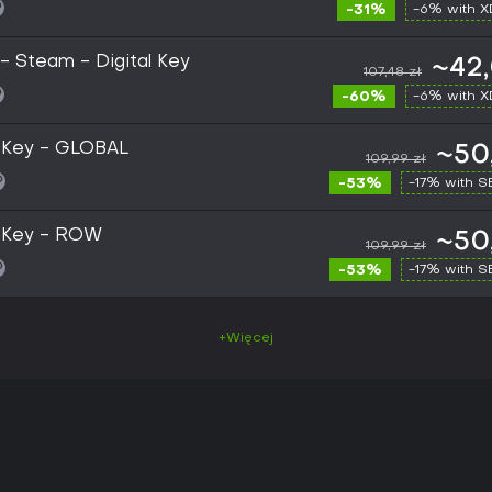
-31%
-6% with 
- Steam - Digital Key
~42,
107,48 zł
-60%
-6% with 
 Key - GLOBAL
~50
109,99 zł
-53%
-17% with 
 Key - ROW
~50
109,99 zł
-53%
-17% with 
+Więcej