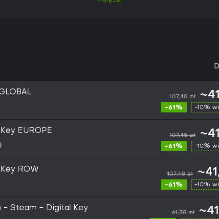
+Więcej
D
 GLOBAL
~41
107,48 zł
-61%
-10% wi
m Key EUROPE
~41
107,48 zł
-61%
-10% wi
m Key ROW
~41
107,48 zł
-61%
-10% wi
 - Steam - Digital Key
~41
61,38 zł