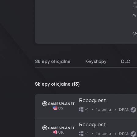
ak
ke
Pr
Me
Sklepy oficjalne
Keyshopy
DLC
Sklepy oficjalne (13)
Roboquest
1d temu
+1
DRM:
Roboquest
1d temu
+1
DRM: