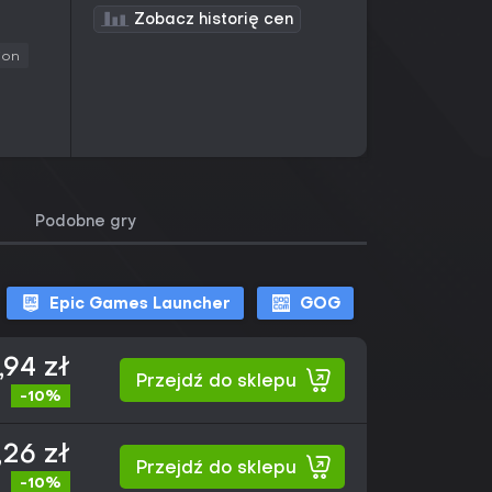
Zobacz historię cen
ion
Podobne gry
Epic Games Launcher
GOG
,94 zł
Przejdź do sklepu
-10%
26 zł
Przejdź do sklepu
-10%