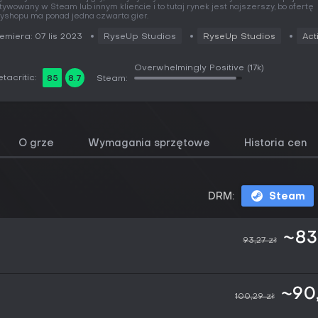
tywowany w Steam lub innym kliencie i to tutaj rynek jest najszerszy, bo ofertę
yshopu ma ponad jedna czwarta gier.
emiera: 07 lis 2023
RyseUp Studios
RyseUp Studios
Act
Overwhelmingly Positive
(17k)
tacritic:
85
8.7
Steam:
O grze
Wymagania sprzętowe
Historia cen
DRM:
Steam
~83
93,27 zł
~90,
100,29 zł