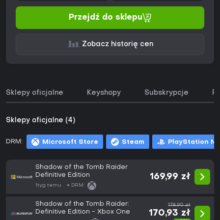
Przejdź do sklepu
Zobacz historię cen
Sklepy oficjalne
Keyshopy
Subskrypcje
Pa
Sklepy oficjalne (4)
DRM:
Microsoft Store
Steam
PlayStation N
Shadow of the Tomb Raider
Definitive Edition
169,99 zł
1tyg temu
DRM:
Shadow of the Tomb Raider:
178,90 zł
Definitive Edition - Xbox One
170,93 zł