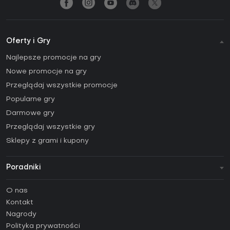
Oferty i Gry
Najlepsze promocje na gry
Nowe promocje na gry
Przeglądaj wszystkie promocje
Popularne gry
Darmowe gry
Przeglądaj wszystkie gry
Sklepy z grami i kupony
Poradniki
FAQ
O nas
Poradniki
Kontakt
Jak aktywować klucz Steam (CD Key)?
Nagrody
Jak aktywować klucz Epic Games (CD Key)?
Polityka prywatności