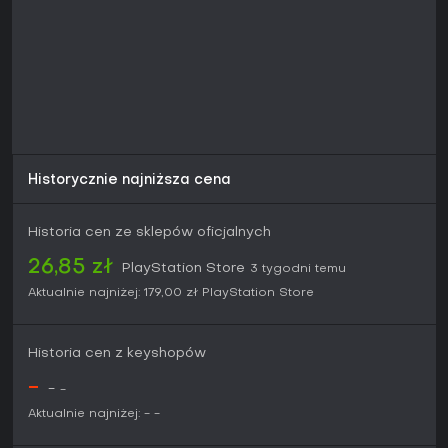
Postęp łączy się z drzewkiem umiejętności rozgałęziającym
się na instynkty survivalowe, walkę i zarządzanie zasobami,
z ulepszeniami z doświadczenia. Kolekcjonerskie jak relikty i
murale dostarczają tła fabularnego, wzbogacając lore bez
obowiązku. Walka stawia na adaptację - od agresywnych
szarż po ciche zabójstwa łukiem, pistoletami czy
improwizowanymi narzędziami.
Czy warto grać?
Historycznie najniższa cena
Fanom bogatych w fabułę action-adventure z eksploracją i
zagadkami gra trzyma poziom nawet po latach od premiery
w 2018. Odbiór graczy jest pozytywny - 84% pozytywnych
Historia cen ze sklepów oficjalnych
recenzji od ponad 23 000 graczy chwali grobowce, grafikę
i wspinaczkę. Definitive Edition zbiera całą zawartość w
26,85 zł
PlayStation Store
3 tygodni temu
kompletną paczkę bez potrzeby sezonów czy patchy.
Aktualnie najniżej:
179,00 zł
PlayStation Store
To tytuł dla samotnych graczy ceniących głębię narracji i
wyzwania środowiskowe, choć niektórzy wskazują
podobieństwa do wcześniejszych części trylogii. Jeśli wolisz
Historia cen z keyshopów
metodyczną rozgrywkę od szybkiej akcji, to solidny wybór,
zwłaszcza na PS4 lub PS5 z pełną kompatybilnością
-
-
-
wsteczną.
Aktualnie najniżej:
-
-