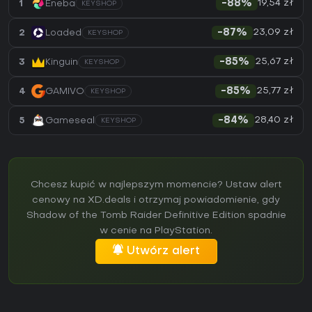
19,54 zł
1
Eneba
-88%
KEYSHOP
23,09 zł
2
Loaded
-87%
KEYSHOP
25,67 zł
3
Kinguin
-85%
KEYSHOP
25,77 zł
4
GAMIVO
-85%
KEYSHOP
28,40 zł
5
Gameseal
-84%
KEYSHOP
Chcesz kupić w najlepszym momencie? Ustaw alert
cenowy na XD.deals i otrzymaj powiadomienie, gdy
Shadow of the Tomb Raider Definitive Edition spadnie
w cenie na PlayStation.
Utwórz alert