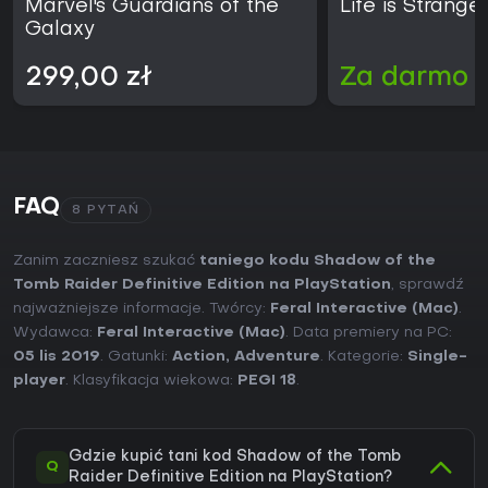
Marvel's Guardians of the
Life is Strange
Galaxy
299,00 zł
Za darmo
FAQ
8 PYTAŃ
Zanim zaczniesz szukać
taniego kodu Shadow of the
Tomb Raider Definitive Edition na PlayStation
, sprawdź
najważniejsze informacje. Twórcy:
Feral Interactive (Mac)
.
Wydawca:
Feral Interactive (Mac)
. Data premiery na PC:
05 lis 2019
. Gatunki:
Action
,
Adventure
. Kategorie:
Single-
player
. Klasyfikacja wiekowa:
PEGI 18
.
Gdzie kupić tani kod Shadow of the Tomb
Q
Raider Definitive Edition na PlayStation?