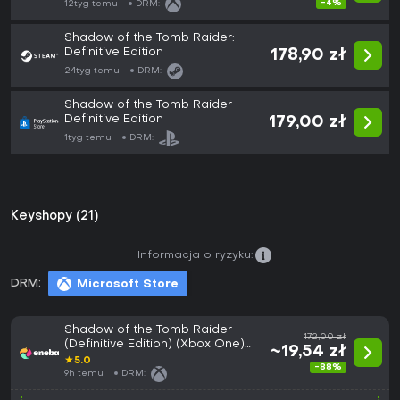
-4%
12tyg temu
DRM:
Shadow of the Tomb Raider:
Definitive Edition
178,90 zł
24tyg temu
DRM:
Shadow of the Tomb Raider
Definitive Edition
179,00 zł
1tyg temu
DRM:
Keyshopy (21)
Informacja o ryzyku:
DRM:
Microsoft Store
Shadow of the Tomb Raider
172,00 zł
(Definitive Edition) (Xbox One)
~19,54 zł
Xbox Live Key EUROPE
★
5.0
-88%
9h temu
DRM: