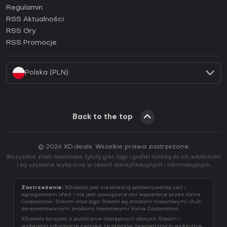
Regulamin
Jak aktywować klucz GOG (CD Key)?
RSS Aktualności
Jak aktywować klucz Ubisoft Connect (CD Key)?
RSS Gry
Jak aktywować klucz EA App (CD Key)?
RSS Promocje
Jak aktywować klucz Battle.net (CD Key)?
Polska (PLN)
Back to the top
© 2026 XD.deals. Wszelkie prawa zastrzeżone.
Wszystkie znaki towarowe, tytuły gier, logo i grafiki należą do ich właścicieli
i są używane wyłącznie w celach identyfikacyjnych i informacyjnych.
Zastrzeżenie:
XD.deals jest niezależną porównywarką cen i
agregatorem ofert i nie jest powiązane ani wspierane przez Valve
Corporation. Steam oraz logo Steam są znakami towarowymi i/lub
zarejestrowanymi znakami towarowymi Valve Corporation.
XD.deals korzysta z publicznie dostępnych danych Steam i
wyświetla informacje cenowe ze sklepów zewnętrznych wyłącznie