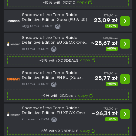
copy
-10% with XDD10
Shadow of the Tomb Raider
178,90 zł
Definitive Edition Xbox (EU & UK)
23,09 zł
-87%
3tyg temu
DRM:
Shadow of the Tomb Raider
172,00 zł
Definitive Edition EU XBOX One
~25,67 zł
CD Key
-85%
1d temu
DRM:
copy
-8% with XD8DEALS
Shadow of the Tomb Raider
178,90 zł
Definitive Edition EN EU (Xbox
25,77 zł
One/Series)
-85%
1d temu
DRM:
copy
-9% with XDDeals
Shadow of the Tomb Raider
172,00 zł
Definitive Edition EU XBOX One /
~26,31 zł
Xbox Series X|S CD Key
-84%
9h temu
DRM:
copy
-8% with XD8DEALS