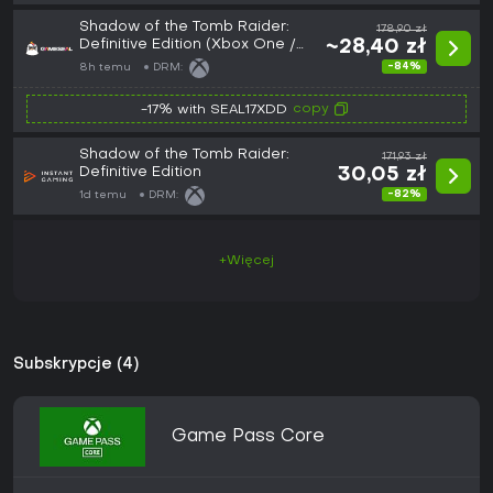
Shadow of the Tomb Raider:
178,90 zł
Definitive Edition (Xbox One /
~28,40 zł
Xbox Series X|S) Xbox Live Key
-84%
8h temu
DRM:
- EU
copy
-17% with SEAL17XDD
Shadow of the Tomb Raider:
171,93 zł
Definitive Edition
30,05 zł
-82%
1d temu
DRM:
+Więcej
Subskrypcje (4)
Game Pass Core