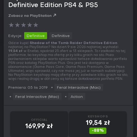
Definitive Edition PS4 & PS5
Zobacz na PlayStation
★
★
★
★
★
Edycje:
Definitive
Definitive
Gdzie kupić
Shadow of the Tomb Raider Definitive Edition
najtaniej na PlayStation? Na dzień 9 sie 2026 najtaniej wychodzi
19,54 zł
w Eneba, spośród 25 ofert w 13 sklepach. To rzadkość na tej
platformie, bo keyshop ma ofertę przy kilku grach na sto. Poza
porównaniem sklepów warto sprawdzić tańsze doładowania portfela
PSN oraz katalog PlayStation Plus. Gra jest też dostępna w
abonamencie (Game Pass Core, Game Pass Premium, Game Pass
Ultimate), więc sprawdź, czy nie masz jej już w ramach subskrypcji.
Na PlayStation keyshopy mają ofertę przy zaledwie kilku grach na sto,
więc realną drogą w dół ceny są tańsze doładowania portfela PSN.
Premiera: 05 lis 2019
Feral Interactive (Mac)
Feral Interactive (Mac)
Action
KEYSHOPS
OFFICIAL
19,54 zł
169,99 zł
-88%