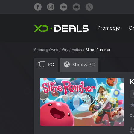
Promocje
G
Strona główna
Gry
Action
Slime Rancher
PC
Xbox & PC
Ed
Sz
5,