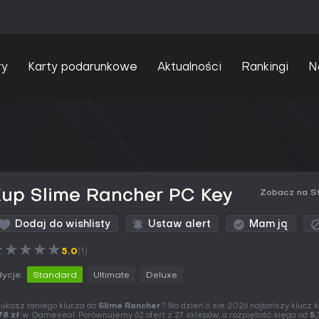
ry
Karty podarunkowe
Aktualności
Rankingi
N
Kup Slime Rancher PC Key
Zobacz na S
Dodaj do wishlisty
Ustaw alert
Mam ją
★
★
★
★
★
5.0
(1)
ycje:
Standard
Ultimate
Deluxe
ukasz taniego klucza do
Slime Rancher
? Na dzień 6 sie 2026 najtańszy klucz 
78 zł
w Gameseal. Porównujemy 62 ofert z 27 sklepów, a rozpiętość sięga od
5,