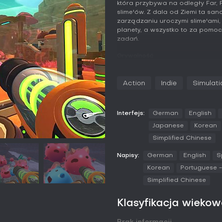
która przybywa na odległy Far,
slime'ów. Z dala od Ziemi ta sa
zarządzaniu uroczymi slime'ami
planety, a wszystko to za pom
zadań.
Grywalność
W Slime Rancher podstawowa pętl
prowadzeniu rancza. Zaczynasz
Action
Indie
Simulati
Hobsonie Twillgersie i stopniow
dzikie tereny, by łapać slime'y
nawet wodę. Na ranczu karmisz 
wytwarzały cenne plorty, które 
Interfejs:
German
English
Japanese
Korean
Ulepszenia odgrywają kluczową
Simplified Chinese
vacpacka o większą pojemność 
slime'ów i powiększyć ranczo. W
Napisy:
German
English
S
rzadkie zasoby, by tworzyć gadż
pracę lub zwiększające efektyw
Korean
Portuguese -
Automatic Update zajmują się po
Simplified Chinese
zbieranie.
Eksploracja odsłania ukryte ob
Klasyfikacja wieko
specjalne slime'y, jak quicksilv
czy feral saber slimes w The Wi