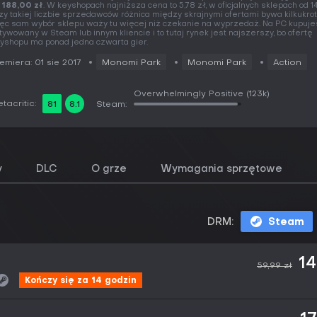
o
188,00 zł
. W keyshopach najniższa cena to 5,78 zł, w oficjalnych sklepach od 14,
zy takiej liczbie sprzedawców różnica między skrajnymi ofertami bywa kilkukrot
ęc sam wybór sklepu waży tu więcej niż czekanie na wyprzedaż. Na PC kupuje
tywowany w Steam lub innym kliencie i to tutaj rynek jest najszerszy, bo ofertę
yshopu ma ponad jedna czwarta gier.
emiera: 01 sie 2017
Monomi Park
Monomi Park
Action
Overwhelmingly Positive
(123k)
tacritic:
81
8.1
Steam:
y
DLC
O grze
Wymagania sprzętowe
DRM:
Steam
14
59,99 zł
Kończy się za 14 godzin