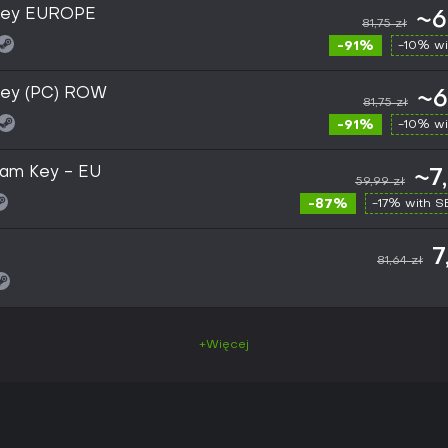
 Key EUROPE
~6
81,75 zł
-91%
-10% wi
Key (PC) ROW
~6
81,75 zł
-91%
-10% wi
eam Key - EU
~7
59,99 zł
-87%
-17% with 
7
81,64 zł
+Więcej