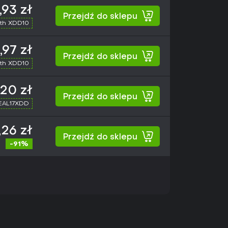
,93 zł
Przejdź do sklepu
th XDD10
,97 zł
Przejdź do sklepu
th XDD10
,20 zł
Przejdź do sklepu
SEAL17XDD
,26 zł
Przejdź do sklepu
-91%