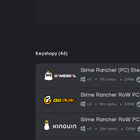
Keyshopy (46)
Slime Rancher (PC) S
17h temu
+3
DRM:
Slime Rancher RoW P
8m temu
+3
DRM:
Slime Rancher RoW P
21m temu
+3
DRM: