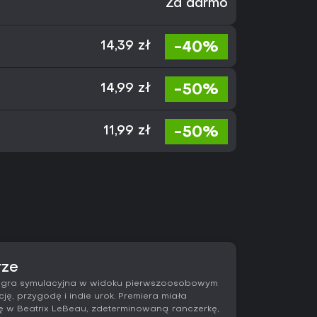
Za darmo
-40%
14,39 zł
-50%
14,99 zł
-50%
11,99 zł
rze
ko gra symulacyjna w widoku pierwszoosobowym
ę, przygodę i indie urok. Premiera miała
się w Beatrix LeBeau, zdeterminowaną ranczerkę,