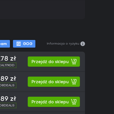
Informacja o ryzyku:
eam
GOG
,78 zł
Przejdź do sklepu
SEAL17XDD
,89 zł
Przejdź do sklepu
XD8DEALS
,89 zł
Przejdź do sklepu
XD8DEALS