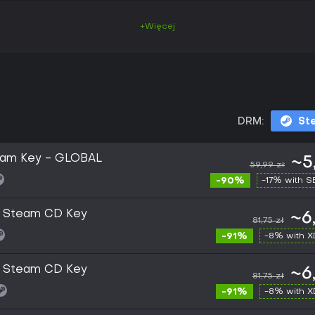
+Więcej
DRM:
St
team Key - GLOBAL
~5
59,99 zł
-90%
-17% with 
C Steam CD Key
~6
81,75 zł
-91%
-8% with 
C Steam CD Key
~6
81,75 zł
-91%
-8% with 