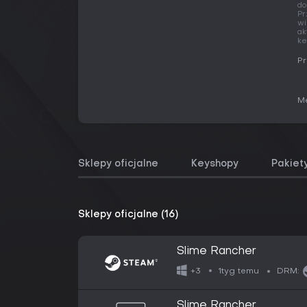
d
Pr
wi
ak
ke
Pr
Me
Sklepy oficjalne
Keyshopy
Pakiet
Sklepy oficjalne (16)
Slime Rancher
1tyg temu
+3
DRM:
Slime Rancher