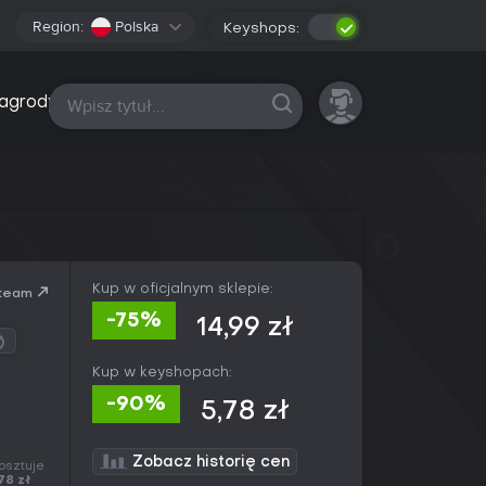
Region:
Polska
Keyshops:
Wszystkie platformy
agrody
Kup w oficjalnym sklepie:
team
-75%
14,99 zł
Kup w keyshopach:
-90%
5,78 zł
Zobacz historię cen
kosztuje
78 zł