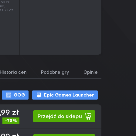
99 zł.
na,
sz klucz
Historia cen
Podobne gry
Opinie
GOG
Epic Games Launcher
,99 zł
Przejdź do sklepu
-75%