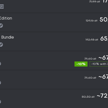
17
71,99 zł
Edition
50
124,16 zł
 Bundle
65
142,48 zł
~67
74,60 zł
-10%
-10% with
~67
74,60 zł
~72
80,30 zł