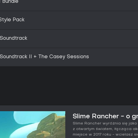
c Bundle
Style Pack
 Soundtrack
 Soundtrack II + The Casey Sessions
Slime Rancher - o g
Slime Rancher wyróżnia się ja
z otwartym światem, łącząca akcj
miejsce w 2017 roku - wcielasz 