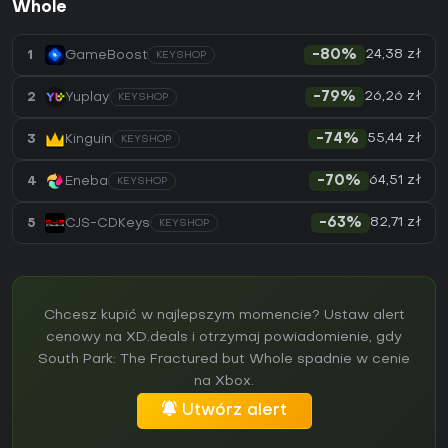
Whole
24,38 zł
1
GameBoost
-80%
KEYSHOP
26,26 zł
2
Yuplay
-79%
KEYSHOP
55,44 zł
3
Kinguin
-74%
KEYSHOP
64,51 zł
4
Eneba
-70%
KEYSHOP
82,71 zł
5
CJS-CDKeys
-63%
KEYSHOP
Chcesz kupić w najlepszym momencie? Ustaw alert
cenowy na XD.deals i otrzymaj powiadomienie, gdy
South Park: The Fractured but Whole spadnie w cenie
na Xbox.
Utwórz alert