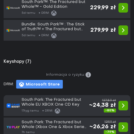
South Park™: The Fractured but
Whole™ - Gold Edition
229,99 zł
5d temu
DRM:
Bundle: South Park™ : The Stick
of Truth™ + The Fractured but
279,99 zł
Whole™
5d temu
DRM:
Keyshopy (7)
Informacja o ryzyku:
DRM:
Microsoft Store
South Park: The Fractured but
127,83 zł
Whole EU XBOX One CD Key
~24,38 zł
-80%
17tyg temu
DRM:
South Park: The Fractured but
129,11 zł
~26,26 zł
Whole (Xbox One & Xbox Series
X|S) Turkey
-79%
7h temu