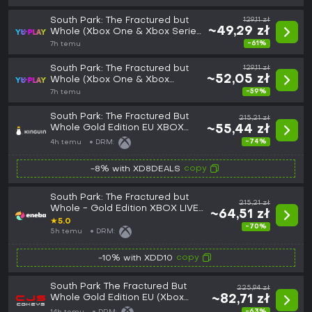
South Park: The Fractured but
129,11 zł
~49,29 zł
Whole (Xbox One & Xbox Series
X|S) Europe
-61%
7h temu
South Park: The Fractured but
129,11 zł
~52,05 zł
Whole (Xbox One & Xbox
Series X|S) United States
-59%
7h temu
South Park: The Fractured But
215,21 zł
Whole Gold Edition EU XBOX
~55,44 zł
One CD Key
-74%
4h temu
DRM:
copy
-8% with XD8DEALS
South Park: The Fractured but
215,21 zł
Whole - Gold Edition XBOX LIVE
~64,51 zł
Key EUROPE
★
5.0
-70%
5h temu
DRM:
copy
-10% with XDD10
South Park The Fractured But
225,94 zł
Whole Gold Edition EU (Xbox
~82,71 zł
One/Series) (Europe)
-63%