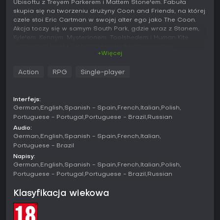
Ubisoftu z Treyem Parkerem i Mattem Stone'em. Fabuła
skupia się na tworzeniu drużyny Coon and Friends, na której
czele stoi Eric Cartman w swojej alter ego jako The Coon.
Akcja toczy się w samym South Park, gdzie wraz z Stanem,
Kyle'em, Kennym, Mysterionem, Toolshedem i Human Kite
odkrywasz spisek i staczasz walki z przeciwnikami.
+Więcej
Rozgrywka
Action
RPG
Single-player
Podstawę stanowi eksploracja połączona z turową walką
w widoku 2,5D, wiernie oddającym styl animacji serialu.
Swobodnie przemierzasz miasteczko, wykonujesz zadania,
Interfejs:
rozmawiasz z mieszkańcami i odblokowujesz kolejne lokacje
German
English
Spanish - Spain
French
Italian
Polish
w miarę postępu fabuły. Po odkryciu punktów na mapie
Portuguese - Portugal
Portuguese - Brazil
Russian
możesz korzystać z szybkiej podróży.
Audio:
German
English
Spanish - Spain
French
Italian
Walka rozgrywa się na siatce, gdzie Nowy Uczeń i
maksymalnie trzech sojuszników stają naprzeciw wrogom. W
Portuguese - Brazil
każdej turze można zmieniać pozycję, a ataki mają
Napisy:
określone obszary rażenia - właściwe ustawienie daje
German
English
Spanish - Spain
French
Italian
Polish
wyraźną przewagę. Do dyspozycji są archetypy takie jak
Portuguese - Portugal
Portuguese - Brazil
Russian
Speedster, Brutalist, Blaster, Psychic, Plantmancer, a także
Assassin, Gadgeteer, Elementalist, Cyborg czy Martial Artist.
Klasyfikacja wiekowa
Na początku gracz wybiera trzy z nich, a w trakcie przygody
odblokowuje resztę, łącząc moce wedle potrzeb. W
starciach pojawiają się zarówno ataki wręcz, jak i