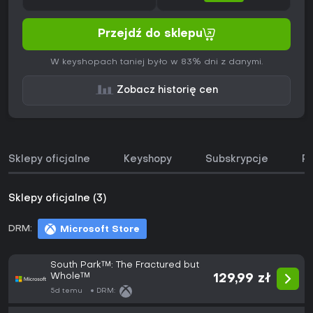
Przejdź do sklepu
W keyshopach taniej było w 83% dni z danymi.
Zobacz historię cen
Sklepy oficjalne
Keyshopy
Subskrypcje
Pa
Sklepy oficjalne (3)
DRM:
Microsoft Store
South Park™: The Fractured but
Whole™
129,99 zł
5d temu
DRM: