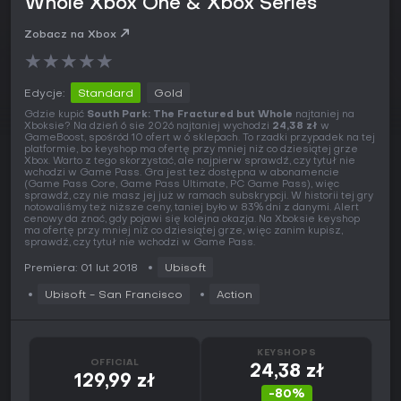
Whole Xbox One & Xbox Series
Zobacz na Xbox
★
★
★
★
★
Edycje:
Standard
Gold
Gdzie kupić
South Park: The Fractured but Whole
najtaniej na
Xboksie? Na dzień 6 sie 2026 najtaniej wychodzi
24,38 zł
w
GameBoost, spośród 10 ofert w 6 sklepach. To rzadki przypadek na tej
platformie, bo keyshop ma ofertę przy mniej niż co dziesiątej grze
Xbox. Warto z tego skorzystać, ale najpierw sprawdź, czy tytuł nie
wchodzi w Game Pass. Gra jest też dostępna w abonamencie
(Game Pass Core, Game Pass Ultimate, PC Game Pass), więc
sprawdź, czy nie masz jej już w ramach subskrypcji. W historii tej gry
notowaliśmy też niższe ceny, taniej było w 83% dni z danymi. Alert
cenowy da znać, gdy pojawi się kolejna okazja. Na Xboksie keyshop
ma ofertę przy mniej niż co dziesiątej grze, więc zanim kupisz,
sprawdź, czy tytuł nie wchodzi w Game Pass.
Premiera: 01 lut 2018
Ubisoft
Ubisoft - San Francisco
Action
KEYSHOPS
OFFICIAL
24,38 zł
129,99 zł
-80%