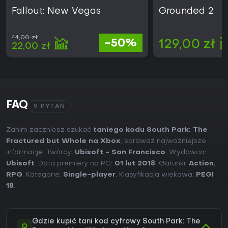
Fallout: New Vegas
Grounded 2
44,00 zł
-50%
129,00 zł
22,00 zł
FAQ
9 PYTAŃ
Zanim zaczniesz szukać
taniego kodu South Park: The
Fractured but Whole na Xbox
, sprawdź najważniejsze
informacje. Twórcy:
Ubisoft - San Francisco
. Wydawca:
Ubisoft
. Data premiery na PC:
01 lut 2018
. Gatunki:
Action
,
RPG
. Kategorie:
Single-player
. Klasyfikacja wiekowa:
PEGI
18
.
Gdzie kupić tani kod cyfrowy South Park: The
Q