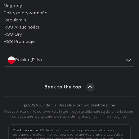
Jak aktywować klucz Steam (CD Key)?
Nagrody
Jak aktywować klucz Epic Games (CD Key)?
Polityka prywatności
Regulamin
Jak aktywować klucz GOG (CD Key)?
RSS Aktualności
Jak aktywować klucz Ubisoft Connect (CD Key)?
RSS Gry
Jak aktywować klucz EA App (CD Key)?
RSS Promocje
Jak aktywować klucz Battle.net (CD Key)?
Polska (PLN)
Back to the top
© 2026 XD.deals. Wszelkie prawa zastrzeżone.
Wszystkie znaki towarowe, tytuły gier, logo i grafiki należą do ich właścicieli
i są używane wyłącznie w celach identyfikacyjnych i informacyjnych.
Zastrzeżenie:
XD.deals jest niezależną porównywarką cen i
agregatorem ofert i nie jest powiązane ani wspierane przez Valve