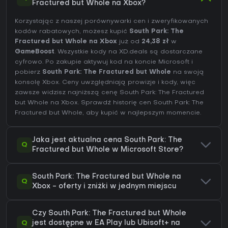
Fractured but Whole na Xbox?
Korzystając z naszej porównywarki cen i zweryfikowanych
kodów rabatowych, możesz kupić
South Park: The
Fractured but Whole na Xbox
już od
24,38 zł
w
GameBoost
. Wszystkie kody na XD.deals są dostarczane
cyfrowo. Po zakupie aktywuj kod na koncie Microsoft i
pobierz
South Park: The Fractured but Whole
na swoją
konsolę Xbox. Ceny uwzględniają prowizje i kody, więc
zawsze widzisz najniższą cenę South Park: The Fractured
but Whole na
Xbox
. Sprawdź
historię cen South Park: The
Fractured but Whole
, aby kupić w najlepszym momencie.
Jaka jest aktualna cena South Park: The
Q
Fractured but Whole w Microsoft Store?
South Park: The Fractured but Whole na
Q
Xbox - oferty i zniżki w jednym miejscu
Czy South Park: The Fractured but Whole
Q
jest dostępne w EA Play lub Ubisoft+ na