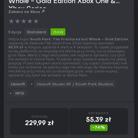
Whole - Gold Edition Xbox One &
Xbox Series
Zobacz na Xbox
★
★
★
★
★
Edycje:
Standard
Gold
Gdzie kupić
South Park: The Fractured but Whole - Gold Edition
najtaniej na Xboksie? Na dzień 9 sie 2026 najtaniej wychodzi
55,39 zł
w Kinguin, spośród 4 ofert w 4 sklepach. To rzadki przypadek
na tej platformie, bo keyshop ma ofertę przy mniej niż co dziesiątej
grze Xbox. Warto z tego skorzystać, ale najpierw sprawdź, czy tytuł
nie wchodzi w Game Pass. To pakiet, więc zawiera więcej niż jedną
pozycję. Przed zakupem warto sprawdzić, czy części zawartości nie
masz już na koncie, bo pakiety tego nie odliczają. Na Xboksie keyshop
ma ofertę przy mniej niż co dziesiątej grze, więc zanim kupisz,
sprawdź, czy tytuł nie wchodzi w Game Pass.
Ubisoft
Ubisoft Studio SF / South Park Studios
RPG
KEYSHOPS
OFFICIAL
55,39 zł
229,99 zł
-74%