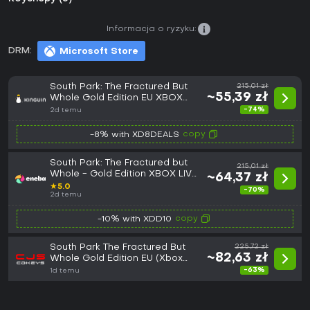
Informacja o ryzyku:
DRM:
Microsoft Store
South Park: The Fractured But
215,01 zł
~55,39 zł
Whole Gold Edition EU XBOX
One CD Key
-74%
2d temu
copy
-8% with XD8DEALS
South Park: The Fractured but
215,01 zł
Whole - Gold Edition XBOX LIVE
~64,37 zł
Key EUROPE
★
5.0
-70%
2d temu
copy
-10% with XDD10
South Park The Fractured But
225,72 zł
~82,63 zł
Whole Gold Edition EU (Xbox
One/Series) (Europe)
-63%
1d temu