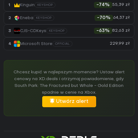
55,39 zł
1
Kinguin
-74%
KEYSHOP
64,37 zł
2
Eneba
-70%
KEYSHOP
82,63 zł
3
CJS-CDKeys
-63%
KEYSHOP
229,99 zł
4
Microsoft Store
OFFICIAL
Chcesz kupić w najlepszym momencie? Ustaw alert
cenowy na XD.deals i otrzymaj powiadomienie, gdy
South Park: The Fractured but Whole - Gold Edition
spadnie w cenie na Xbox.
Utwórz alert