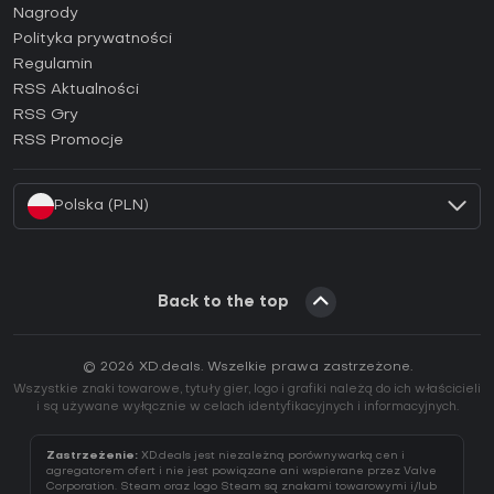
Jak aktywować klucz Steam (CD Key)?
Nagrody
Jak aktywować klucz Epic Games (CD Key)?
Polityka prywatności
Regulamin
Jak aktywować klucz GOG (CD Key)?
RSS Aktualności
Jak aktywować klucz Ubisoft Connect (CD Key)?
RSS Gry
Jak aktywować klucz EA App (CD Key)?
RSS Promocje
Jak aktywować klucz Battle.net (CD Key)?
Polska (PLN)
Back to the top
© 2026 XD.deals. Wszelkie prawa zastrzeżone.
Wszystkie znaki towarowe, tytuły gier, logo i grafiki należą do ich właścicieli
i są używane wyłącznie w celach identyfikacyjnych i informacyjnych.
Zastrzeżenie:
XD.deals jest niezależną porównywarką cen i
agregatorem ofert i nie jest powiązane ani wspierane przez Valve
Corporation. Steam oraz logo Steam są znakami towarowymi i/lub