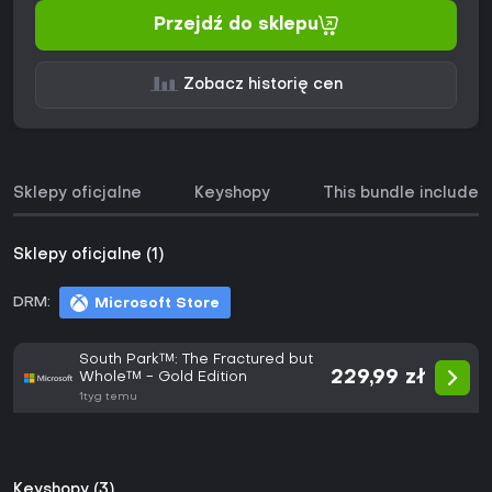
Przejdź do sklepu
Zobacz historię cen
Sklepy oficjalne
Keyshopy
This bundle includes
Sklepy oficjalne (1)
DRM:
Microsoft Store
South Park™: The Fractured but
229,99 zł
Whole™ - Gold Edition
1tyg temu
Keyshopy (3)