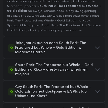
dostarczane cyfrowo. Po zakupie aktywuj kod na koncie
Microsoft i pobierz
South Park: The Fractured but Whole -
Gold Edition
na swoją konsolę Xbox. Ceny uwzględniają
prowizje i kody, więc zawsze widzisz najniższą cenę South
Park: The Fractured but Whole - Gold Edition na
Xbox
.
Sprawdź
historię cen South Park: The Fractured but Whole -
Gold Edition
, aby kupić w najlepszym momencie.
Jaka jest aktualna cena South Park: The
Q
Fractured but Whole - Gold Edition w
Microsoft Store?
South Park: The Fractured but Whole - Gold
Q
Edition na Xbox - oferty i zniżki w jednym
miejscu
Czy South Park: The Fractured but Whole -
Q
Gold Edition jest dostępne w EA Play lub
Ubisoft+ na Xbox?