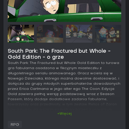
South Park: The Fractured but Whole -
Gold Edition - o grze
South Park: The Fractured but Whole Gold Edition to turowa
gra fabularna osadzona w fikcyjnym miasteczku z
długoletniego serialu animowanego. Gracz wciela się w
Nowego Dzieciaka, którego można dowolnie dostosować, i
dołącza do grupy młodych superbohaterów dowodzonych
przez Erica Cartmana w jego alter ego The Coon. Edycja
Gold zawiera pełną wersję podstawową wraz z Season
Passem, który dodaje dodatkowe zadania fabularne,
towarzyszy oraz przedmioty, w tym zestaw Relics of Zaron
nawiązujący do wcześniejszych wydarzeń z uniwersum.
+Więcej
Rozgrywka
RPG
Podstawę stanowi swobodne przemierzanie South Parku