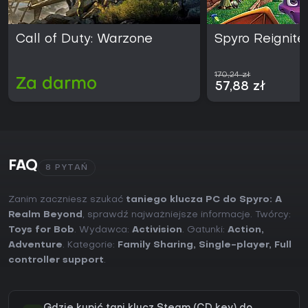
Call of Duty: Warzone
Spyro Reignite
170,24 zł
Za darmo
57,88 zł
FAQ
8 PYTAŃ
Zanim zaczniesz szukać
taniego klucza PC do Spyro: A
Realm Beyond
, sprawdź najważniejsze informacje. Twórcy:
Toys for Bob
. Wydawca:
Activision
. Gatunki:
Action
,
Adventure
. Kategorie:
Family Sharing
,
Single-player
,
Full
controller support
.