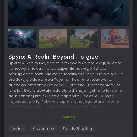
Spyro: A Realm Beyond - o grze
Spyro: A Realm Beyond to przygodowa gra akcji, w której
fioletowy smok trafia do zupełnie nowego świata
oferującego rozbudowane możliwości poruszania się. Za
produkcję odpowiada Toys for Bob, a lot stanowi tu
kluczowy element eksploracji i interakcji z otoczeniem. Po
tym, jak Spyro zostaje odcięty od znajomych okolic, trafia
do nieznanej krainy, gdzie napotyka Scavów - wrogą,
najeźdźczą siłę. Fabuła skupia się na jego staraniach o
zawarcie sojuszy i ochronie tego świata przed
nieodwracalnymi zmianami.
+Więcej
Rozgrywka
Action
Adventure
Family Sharing
Podstawę mechanik stanowi płynne przechodzenie między
ruchem naziemnym a lotem. Gracz kieruje Spyro, który