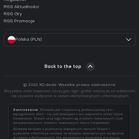
Jak aktywować klucz GOG (CD Key)?
RSS Aktualności
Jak aktywować klucz Ubisoft Connect (CD Key)?
RSS Gry
Jak aktywować klucz EA App (CD Key)?
RSS Promocje
Jak aktywować klucz Battle.net (CD Key)?
Polska (PLN)
Back to the top
© 2026 XD.deals. Wszelkie prawa zastrzeżone.
Wszystkie znaki towarowe, tytuły gier, logo i grafiki należą do ich właścicieli
i są używane wyłącznie w celach identyfikacyjnych i informacyjnych.
Zastrzeżenie:
XD.deals jest niezależną porównywarką cen i
agregatorem ofert i nie jest powiązane ani wspierane przez Valve
Corporation. Steam oraz logo Steam są znakami towarowymi i/lub
zarejestrowanymi znakami towarowymi Valve Corporation.
XD.deals korzysta z publicznie dostępnych danych Steam i
wyświetla informacje cenowe ze sklepów zewnętrznych wyłącznie
w celach informacyjnych. Nie sprzedajemy produktów ani kluczy