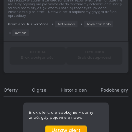
sprzedaży w żadnym ze śledzonych sklepów, więc ceny na razie nie
ma. Gdy pojawią się pierwsze oferty, zaczniemy notować ich historię
od dnia premiery, dzięki czemu później zobaczysz, jak cena
zmieniała się od startu. Ustaw alert, a napiszemy, gdy gra trafi do
sprzedaży.
Premiera: Już wkrótce
Activision
Toys for Bob
Action
OFFICIAL
KEYSHOPS
Brak dostępności
Brak dostępności
Oferty
O grze
Historia cen
Podobne gry
Brak ofert, ale spokojnie - damy
znać, gdy pojawi się nowa.
Ustaw alert