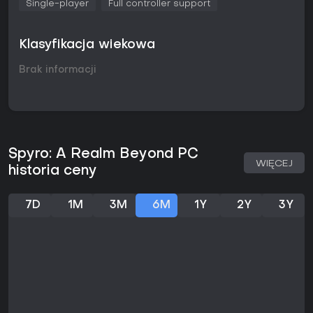
Single-player
Full controller support
najpierw nabiera rozpędu na ziemi, by w każdej chwili
poderwać się do dłuższego lotu. W przeciwieństwie do
zwykłego szybowania, tutaj można aktywnie sterować
Klasyfikacja wiekowa
trajektorią, a powodzenie zależy od wyczucia czasu i
obserwacji otoczenia. Zanurzanie się w dół pozwala
Brak informacji
nabrać prędkości do dalszego lotu ślizgowego, a ogień z
pyska służy do rozpalania ognisk, które dają dodatkowy
impuls w górę. Machanie skrzydłami pomaga utrzymać
wysokość i kierunek podczas dłuższych sekwencji w
powietrzu.
Eksploracja polega na łączeniu tych elementów w płynną
Spyro: A Realm Beyond PC
całość. Gracz może przelatywać między koronami drzew,
WIĘCEJ
historia ceny
zrywać się z wysokich punktów i wykonywać ciasne skręty,
by dotrzeć do nowych miejsc. System lotu został
zintegrowany z barwnym otoczeniem, dzięki czemu Spyro
7D
1M
3M
6M
1Y
2Y
3Y
może wchodzić w interakcje z obiektami i terenem zarówno
podczas przemierzania świata, jak i odkrywania jego
sekretów. Obok elementów powietrznych zachowano też
klasyczne platformowanie naziemne, co tworzy spójny rytm
rozgrywki.
Tryby gry
Produkcja została zaprojektowana wyłącznie z myślą o