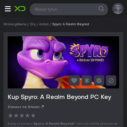
Wszystkie
Strona główna
Gry
Action
Spyro: A Realm Beyond
Kup Spyro: A Realm Beyond PC Key
Zobacz na Steam
★
★
★
★
★
Kiedy premiera
Spyro: A Realm Beyond
? Gra nie trafiła jeszcze do