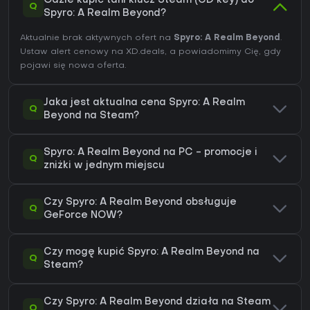
Gdzie kupić tani klucz Steam (CD key) do
Q
Spyro: A Realm Beyond?
Aktualnie brak aktywnych ofert na
Spyro: A Realm Beyond
.
Ustaw alert cenowy na XD.deals, a powiadomimy Cię, gdy
pojawi się nowa oferta.
Jaka jest aktualna cena Spyro: A Realm
Q
Beyond na Steam?
Spyro: A Realm Beyond na PC - promocje i
Q
zniżki w jednym miejscu
Czy Spyro: A Realm Beyond obsługuje
Q
GeForce NOW?
Czy mogę kupić Spyro: A Realm Beyond na
Q
Steam?
Czy Spyro: A Realm Beyond działa na Steam
Q