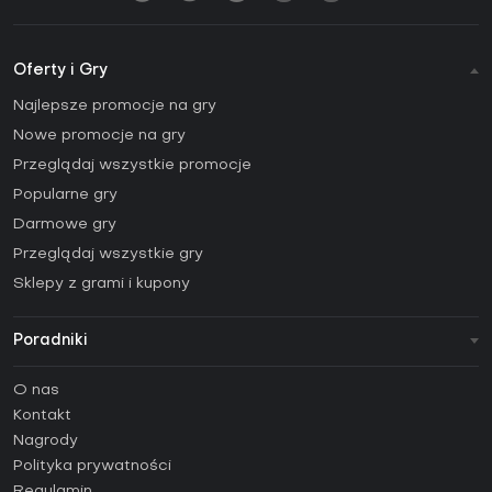
Oferty i Gry
Najlepsze promocje na gry
Nowe promocje na gry
Przeglądaj wszystkie promocje
Popularne gry
Darmowe gry
Przeglądaj wszystkie gry
Sklepy z grami i kupony
Poradniki
FAQ
O nas
Poradniki
Kontakt
Jak aktywować klucz Steam (CD Key)?
Nagrody
Jak aktywować klucz Epic Games (CD Key)?
Polityka prywatności
Regulamin