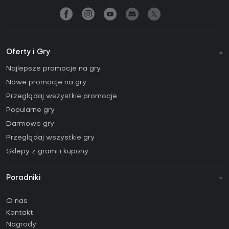
Oferty i Gry
Najlepsze promocje na gry
Nowe promocje na gry
Przeglądaj wszystkie promocje
Popularne gry
Darmowe gry
Przeglądaj wszystkie gry
Sklepy z grami i kupony
Poradniki
FAQ
O nas
Poradniki
Kontakt
Jak aktywować klucz Steam (CD Key)?
Nagrody