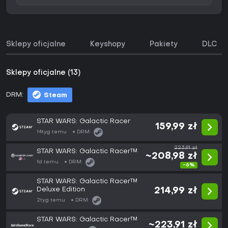
Sklepy oficjalne
Keyshopy
Pakiety
DLC
Sklepy oficjalne (13)
DRM:
Steam
STAR WARS: Galactic Racer
159,99 zł
14tyg temu
DRM:
223,91 zł
STAR WARS: Galactic Racer™
~208,98 zł
1d temu
DRM:
-6%
STAR WARS: Galactic Racer™
Deluxe Edition
214,99 zł
2tyg temu
DRM:
STAR WARS: Galactic Racer™
~223,91 zł