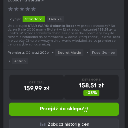
Zobacz na Steam
★
★
★
★
★
Edycje:
Standard
Deluxe
Gdzie kupić
STAR WARS: Galactic Racer
w przedsprzedaży? Na
dzień 8 sie 2026 mamy 19 ofert w 12 sklepach, najtaniej
158,51 zł
w
Eneba. W przedsprzedaży dostajesz grę w dniu premiery, zwykle
razem z bonusami do zamówienia, w cenie, którą znasz już dziś. Jeśli
nie zależy Ci na pierwszym dniu, warto wiedzieć, że po premierze
cena zwykle schodzi niżej.
Premiera: 06 paź 2026
Secret Mode
Fuse Games
Action
KEYSHOPS
OFFICIAL
158,51 zł
159,99 zł
-38%
Przejdź do sklepu
Zobacz historię cen