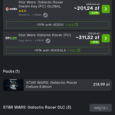
Star Wars: Galactic Racer
258,02 zł
Steam Key (PC) GLOBAL
~201,24 zł
★
5.0
-22%
1d temu
DRM:
copy
-10% with XDD10
366,26 zł
Star Wars Galactic Racer (PC)
~311,32 zł
1tyg temu
DRM:
-15%
copy
-15% with XDDEALS
Packs (1)
STAR WARS: Galactic Racer
214,99 zł
Deluxe Edition
STAR WARS: Galactic Racer DLC (3)
WIĘCEJ