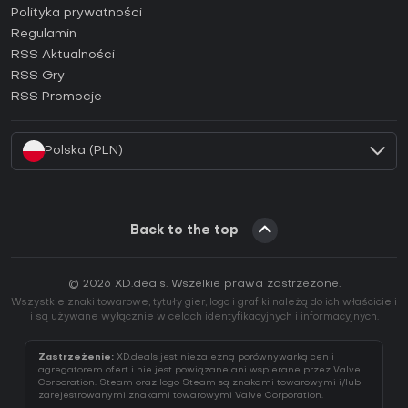
Jak aktywować klucz Epic Games (CD Key)?
Polityka prywatności
Regulamin
Jak aktywować klucz GOG (CD Key)?
RSS Aktualności
Jak aktywować klucz Ubisoft Connect (CD Key)?
RSS Gry
Jak aktywować klucz EA App (CD Key)?
RSS Promocje
Jak aktywować klucz Battle.net (CD Key)?
Polska (PLN)
Back to the top
© 2026 XD.deals. Wszelkie prawa zastrzeżone.
Wszystkie znaki towarowe, tytuły gier, logo i grafiki należą do ich właścicieli
i są używane wyłącznie w celach identyfikacyjnych i informacyjnych.
Zastrzeżenie:
XD.deals jest niezależną porównywarką cen i
agregatorem ofert i nie jest powiązane ani wspierane przez Valve
Corporation. Steam oraz logo Steam są znakami towarowymi i/lub
zarejestrowanymi znakami towarowymi Valve Corporation.