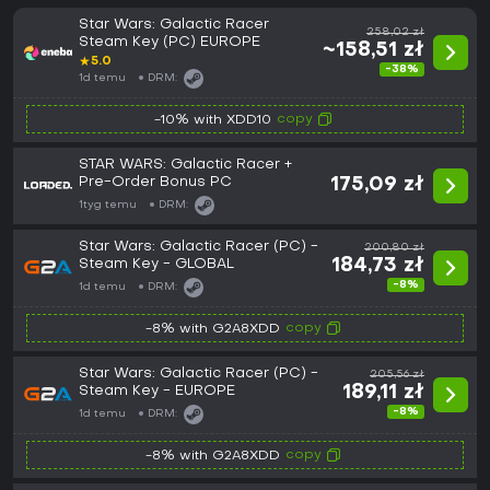
Star Wars: Galactic Racer
258,02 zł
Steam Key (PC) EUROPE
~158,51 zł
★
5.0
-38%
1d temu
DRM:
copy
-10% with XDD10
STAR WARS: Galactic Racer +
Pre-Order Bonus PC
175,09 zł
1tyg temu
DRM:
Star Wars: Galactic Racer (PC) -
200,80 zł
Steam Key - GLOBAL
184,73 zł
-8%
1d temu
DRM:
copy
-8% with G2A8XDD
Star Wars: Galactic Racer (PC) -
205,56 zł
Steam Key - EUROPE
189,11 zł
-8%
1d temu
DRM:
copy
-8% with G2A8XDD