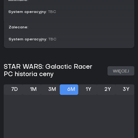
Personalizacja i rozwój
System operacyjny:
TBC
Wybór repulsorów oraz ich ulepszenia zapewniają
różnorodność między kolejnymi sesjami. Poszczególne klasy
pojazdów zachęcają do eksperymentowania, by
Zalecane:
dopasować je do konkretnych torów i typów pojedynków.
Pozycja w Galactic League rośnie wraz z wynikami zarówno
System operacyjny:
TBC
w trybie solo, jak i w rywalizacji z innymi graczami,
otwierając nowe możliwości i poprawiając perspektywy na
przyszłość.
Czy warto zagrać?
STAR WARS: Galactic Racer
WIĘCEJ
Gra jest adresowana do fanów wyścigów łączących
PC historia ceny
elementy przygodowe z rywalizacją wieloosobową.
Kampania oferuje spójną historię z mechaniką sojuszy, a
tryby online pozwalają na pojedynki do dwunastu
7D
1M
3M
6M
1Y
2Y
3Y
uczestników. Jako tytuł planowany na październik 2026, bez
dostępnych jeszcze recenzji, jego wartość zależy od
zainteresowania wyścigami osadzonymi w uniwersum Star
Wars oraz równowagi między rozwojem w trybie solo a
elementami PvP. Osoby szukające dynamicznych, wysokiego
ryzyka wyścigów, niezależnych od mechanik znanych serii,
mogą docenić nietypowe tło i różnorodność pojazdów po
premierze.