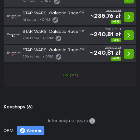
17h temu
DRM:
250,81 zł
STAR WARS: Galactic Racer™
~235,76 zł
1d temu
DRM:
-6%
258,02 zł
STAR WARS: Galactic Racer™
~240,81 zł
23h temu
DRM:
-6%
258,02 zł
STAR WARS: Galactic Racer™
~240,81 zł
23h temu
DRM:
-6%
+Więcej
Keyshopy (6)
Informacja o ryzyku:
DRM:
Steam