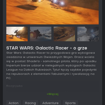
STAR WARS: Galactic Racer - o grze
Star Wars: Galactic Racer to przygodowa gra wyścigowa
osadzona w uniwersum Gwiezdnych Wojen. Gracz wciela
się w postać Shade'a - samotnego pilota, który po upadku
Imperium bierze udział w nielegalnych wyścigach Galactic
League na Dzikich Rubieżach. Tytuł łączy szybkie pojedynki
na repulsorach z elementami fabularnymi i rywalizacją na
PC.
Rozgrywka
Podstawą zabawy jest prowadzenie różnych typów
+Więcej
repulsorów - landspeederów, speederów, skim speederów i
podracerów. Każdy pojazd różni się charakterystyką jazdy,
Action
Racing
Adventure
Sports
co wpływa na taktykę podczas wyścigów. Gracz może