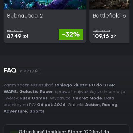
Subnautica 2
Battlefield 6
128,66 zł
295,03 zł
-32%
87,49 zł
109,16 zł
FAQ
9 PYTAŃ
Zanim zaczniesz szukać
taniego klucza PC do STAR
WARS: Galactic Racer
, sprawdź najważniejsze informacje.
Twórcy:
Fuse Games
. Wydawca:
Secret Mode
. Data
premiery na PC:
06 paź 2026
. Gatunki:
Action
,
Racing
,
Adventure
,
Sports
.
Gdzie kupić tani klucz Steam (CD key) do