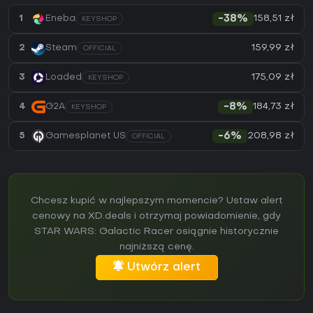
158,51 zł
1
Eneba
-38%
KEYSHOP
159,99 zł
2
Steam
OFFICIAL
175,09 zł
3
Loaded
KEYSHOP
184,73 zł
4
G2A
-8%
KEYSHOP
208,98 zł
5
Gamesplanet US
-6%
OFFICIAL
Chcesz kupić w najlepszym momencie? Ustaw alert
cenowy na XD.deals i otrzymaj powiadomienie, gdy
STAR WARS: Galactic Racer osiągnie historycznie
najniższą cenę.
Utwórz alert