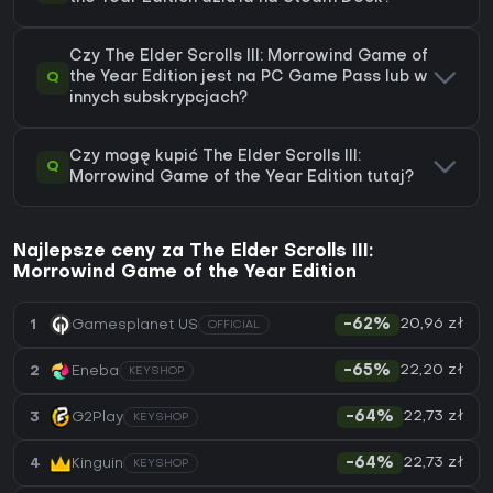
Czy The Elder Scrolls III: Morrowind Game of
Q
the Year Edition jest na PC Game Pass lub w
innych subskrypcjach?
Czy mogę kupić The Elder Scrolls III:
Q
Morrowind Game of the Year Edition tutaj?
Najlepsze ceny za The Elder Scrolls III:
Morrowind Game of the Year Edition
20,96 zł
1
Gamesplanet US
-62%
OFFICIAL
22,20 zł
2
Eneba
-65%
KEYSHOP
22,73 zł
3
G2Play
-64%
KEYSHOP
22,73 zł
4
Kinguin
-64%
KEYSHOP