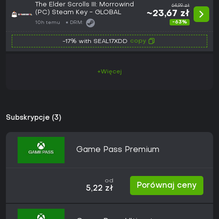
The Elder Scrolls III: Morrowind
64,99 zł
(PC) Steam Key - GLOBAL
~23,67 zł
-63%
10h temu
DRM:
copy
-17% with SEAL17XDD
+Więcej
Subskrypcje (3)
Game Pass Premium
od
Porównaj ceny
5,22 zł