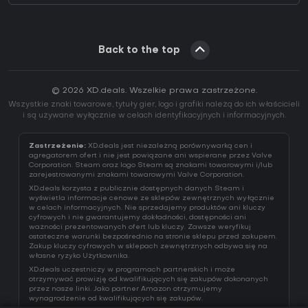
Back to the top
© 2026 XD.deals. Wszelkie prawa zastrzeżone.
Wszystkie znaki towarowe, tytuły gier, logo i grafiki należą do ich właścicieli
i są używane wyłącznie w celach identyfikacyjnych i informacyjnych.
Zastrzeżenie:
XD.deals jest niezależną porównywarką cen i
agregatorem ofert i nie jest powiązane ani wspierane przez Valve
Corporation. Steam oraz logo Steam są znakami towarowymi i/lub
zarejestrowanymi znakami towarowymi Valve Corporation.
XD.deals korzysta z publicznie dostępnych danych Steam i
wyświetla informacje cenowe ze sklepów zewnętrznych wyłącznie
w celach informacyjnych. Nie sprzedajemy produktów ani kluczy
cyfrowych i nie gwarantujemy dokładności, dostępności ani
ważności prezentowanych ofert lub kluczy. Zawsze weryfikuj
ostateczne warunki bezpośrednio na stronie sklepu przed zakupem.
Zakup kluczy cyfrowych w sklepach zewnętrznych odbywa się na
własne ryzyko Użytkownika.
XD.deals uczestniczy w programach partnerskich i może
otrzymywać prowizję od kwalifikujących się zakupów dokonanych
przez nasze linki. Jako partner Amazon otrzymujemy
wynagrodzenie od kwalifikujących się zakupów.