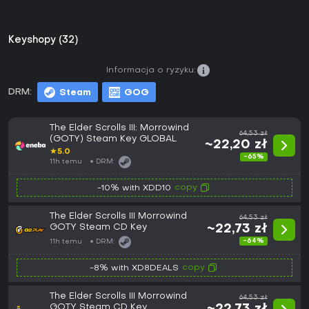
Keyshopy (32)
Informacja o ryzyku:
DRM:
Steam
GOG
The Elder Scrolls III: Morrowind
64,53 zł
(GOTY) Steam Key GLOBAL
~22,20 zł
★
5.0
-65%
11h temu
DRM:
copy
-10% with XDD10
The Elder Scrolls III Morrowind
64,53 zł
GOTY Steam CD Key
~22,73 zł
-64%
11h temu
DRM:
copy
-8% with XD8DEALS
The Elder Scrolls III Morrowind
64,53 zł
GOTY Steam CD Key