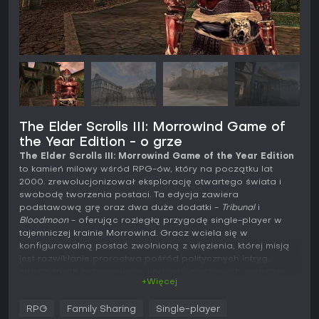
The Elder Scrolls III: Morrowind Game of
the Year Edition - o grze
The Elder Scrolls III: Morrowind Game of the Year Edition
to kamień milowy wśród RPG-ów, który na początku lat
2000. zrewolucjonizował eksplorację otwartego świata i
swobodę tworzenia postaci. Ta edycja zawiera
podstawową grę oraz dwa duże dodatki -
Tribunal
i
Bloodmoon
- oferując rozległą przygodę single-player w
tajemniczej krainie Morrowind. Gracz wciela się w
konfigurowalną postać zwolnioną z więzienia, której misją
jest rozwikłanie proroctwa pośród politycznych intryg,
starożytnych przepowiedni i nadprzyrodzonych zagrożeń.
+Więcej
Gra kładzie nacisk na narracje zależne od wyborów i
nieliniowy rozwój, co przyciąga miłośników głębokich
RPG
Family Sharing
Single-player
mechanik RPG i immersyjnego budowania świata fantasy.