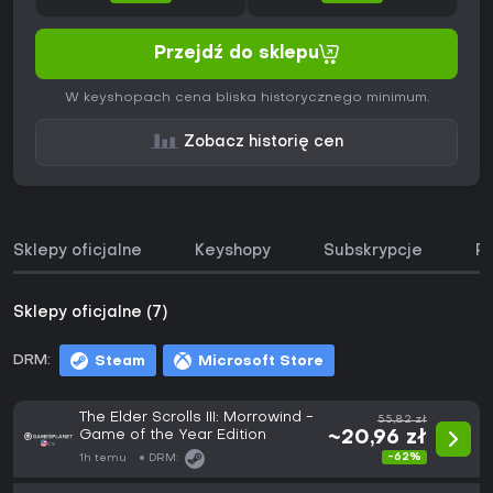
Przejdź do sklepu
W keyshopach cena bliska historycznego minimum.
Zobacz historię cen
Sklepy oficjalne
Keyshopy
Subskrypcje
Pa
Sklepy oficjalne (7)
DRM:
Steam
Microsoft Store
The Elder Scrolls III: Morrowind -
55,82 zł
Game of the Year Edition
~20,96 zł
-62%
1h temu
DRM: