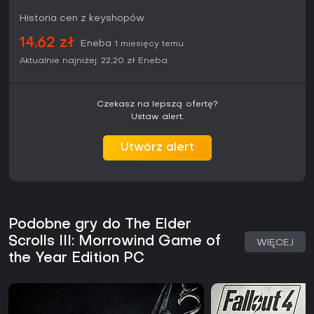
- ale brak mikropłatności czy live service'ów zapewnia
Historia cen z keyshopów
ponadczasowość. Jeśli lubisz samokierowaną eksplorację i
nie boisz się archaicznej grafiki czy krzywej uczenia, warto
14,62 zł
Eneba
1 miesięcy temu
zanurzyć się w tę grę dla czystej radości odkrywania. Fani
szybkiej akcji czy prowadzonej za rękę narracji mogą mieć
Aktualnie najniżej:
22,20 zł
Eneba
problem, ale dla zapalonych rpgowców to niepowtarzalna
regrywalność.
Czekasz na lepszą ofertę?
Ustaw alert.
Utwórz alert
Podobne gry do The Elder
Scrolls III: Morrowind Game of
WIĘCEJ
the Year Edition PC