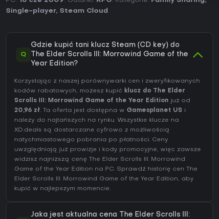
PC:
16 cze 2009
. Gatunki:
RPG
. Kategorie:
Family Sharing
,
Single-player
,
Steam Cloud
.
Gdzie kupić tani klucz Steam (CD key) do
Q
The Elder Scrolls III: Morrowind Game of the
Year Edition?
Korzystając z naszej porównywarki cen i zweryfikowanych
kodów rabatowych, możesz kupić
klucz do The Elder
Scrolls III: Morrowind Game of the Year Edition
już od
20,96 zł
. Ta oferta jest dostępna w
Gamesplanet US
i
należy do najtańszych na rynku. Wszystkie klucze na
XD.deals są dostarczane cyfrowo z możliwością
natychmiastowego pobrania po płatności. Ceny
uwzględniają już prowizje i kody promocyjne, więc zawsze
widzisz najniższą cenę The Elder Scrolls III: Morrowind
Game of the Year Edition na
PC
. Sprawdź
historię cen The
Elder Scrolls III: Morrowind Game of the Year Edition
, aby
kupić w najlepszym momencie.
Jaka jest aktualna cena The Elder Scrolls III: