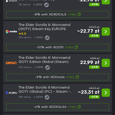
~22,73 zł
-64%
11h temu
DRM:
copy
-8% with XD8DEALS
The Elder Scrolls III: Morrowind
64,53 zł
(GOTY) Steam Key EUROPE
~22,77 zł
★
5.0
-64%
12h temu
DRM:
copy
-10% with XDD10
The Elder Scrolls III: Morrowind
64,99 zł
GOTY Edition Global (Steam)
22,99 zł
-64%
10h temu
DRM:
copy
-9% with XDDeals
The Elder Scrolls III Morrowind
64,53 zł
GOTY (Global) (PC) - Steam -
~23,31 zł
Digital Key
-63%
14h temu
DRM:
copy
-6% with XDDEALS6