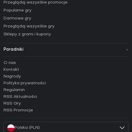
Przeglądaj wszystkie promocje
Popularne gry
Darmowe gry
Przeglądaj wszystkie gry
Sklepy z grami i kupony
Poradniki
FAQ
O nas
Poradniki
Kontakt
Jak aktywować klucz Steam (CD Key)?
Nagrody
Jak aktywować klucz Epic Games (CD Key)?
Polityka prywatności
Regulamin
Jak aktywować klucz GOG (CD Key)?
RSS Aktualności
Jak aktywować klucz Ubisoft Connect (CD Key)?
RSS Gry
Jak aktywować klucz EA App (CD Key)?
RSS Promocje
Jak aktywować klucz Battle.net (CD Key)?
Polska (PLN)