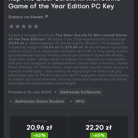
Game of the Year Edition PC Key
Zobacz na Steam
★
★
★
★
★
Szukasz taniego klucza do
The Elder Scrolls III: Morrowind Game
of the Year Edition
? Na dzień 6 sie 2026 najtańszy klucz kosztuje
20,96 zł
w Gamesplanet US. Porównujemy 39 ofert z 19 sklepów, a
rozpiętość sięga od
20,96 zł
do
276,86 zł
. W keyshopach najniższa
cena to 22,20 zł, w oficjalnych sklepach od 20,96 zł. Przy takiej liczbie
sprzedawców różnica między skrajnymi ofertami bywa kilkukrotna,
więc sam wybór sklepu waży tu więcej niż czekanie na wyprzedaż.
Gra jest też dostępna w abonamencie (Game Pass Premium, Game
Pass Ultimate, PC Game Pass), więc sprawdź, czy nie masz jej już w
ramach subskrypcji. Cena należy do najniższych w historii tej gry,
taniej było tylko w 3% dni z danymi. Na PC kupujesz klucz aktywowany
w Steam lub innym kliencie i to tutaj rynek jest najszerszy, bo ofertę
keyshopu ma ponad jedna czwarta gier.
Premiera: 16 cze 2009
Bethesda Softworks
Bethesda Game Studios
RPG
OFFICIAL
KEYSHOPS
20,96 zł
22,20 zł
-62%
-65%