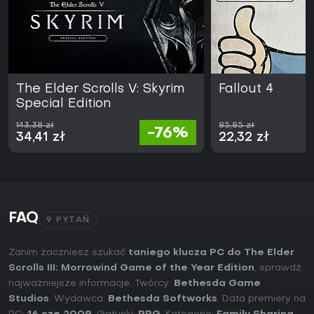
The Elder Scrolls V: Skyrim
Fallout 4
Special Edition
143,38 zł
85,85 zł
-76%
34,41 zł
22,32 zł
FAQ
9 PYTAŃ
Zanim zaczniesz szukać
taniego klucza PC do The Elder
Scrolls III: Morrowind Game of the Year Edition
, sprawdź
najważniejsze informacje. Twórcy:
Bethesda Game
Studios
. Wydawca:
Bethesda Softworks
. Data premiery na