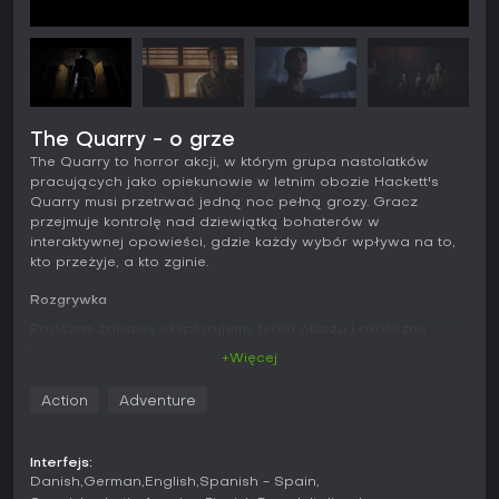
The Quarry - o grze
The Quarry to horror akcji, w którym grupa nastolatków
pracujących jako opiekunowie w letnim obozie Hackett's
Quarry musi przetrwać jedną noc pełną grozy. Gracz
przejmuje kontrolę nad dziewiątką bohaterów w
interaktywnej opowieści, gdzie każdy wybór wpływa na to,
kto przeżyje, a kto zginie.
Rozgrywka
Podczas zabawy eksplorujemy teren obozu i okoliczne
tereny, podejmujemy decyzje w dialogach, które kształtują
+Więcej
relacje i losy postaci, reagujemy w dynamicznych scenach
oraz wykonujemy konkretne akcje - od celowania po
Action
Adventure
ukrywanie się przed zagrożeniem. Kontrola przechodzi
między bohaterami w miarę upływu nocy, a każdy z nich ma
własną osobowość i wątek, rozwijany w zależności od
Interfejs:
wcześniejszych wyborów. W trakcie eksploracji zbieramy
Danish
German
English
Spanish - Spain
wskazówki i przedmioty, które rzucają światło na