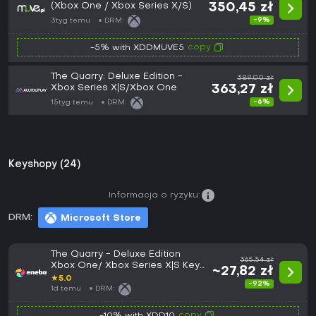
(Xbox One / Xbox Series X/S)
350,45 zł
-9%
3tyg temu
DRM:
copy
-5% with XDDMUVE5
The Quarry: Deluxe Edition -
389,00 zł
Xbox Series X|S/Xbox One
363,27 zł
-6%
15tyg temu
DRM:
Keyshopy (24)
Informacja o ryzyku:
DRM:
Microsoft Store
The Quarry - Deluxe Edition
365,54 zł
Xbox One/ Xbox Series X|S Key
~27,82 zł
EUROPE
★
5.0
-92%
1d temu
DRM:
copy