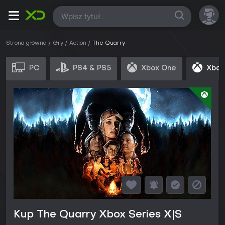
Wszystkie
Strona główna
Gry
Action
The Quarry
PC
PS4 & PS5
Xbox One
Xbox
Kup The Quarry Xbox Series X|S