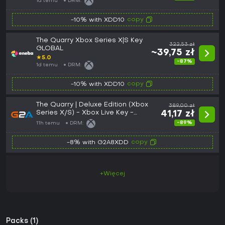
1d temu
DRM:
copy
-10% with XDD10
The Quarry Xbox Series X|S Key
322,53 zł
GLOBAL
~39,75 zł
★
5.0
-87%
1d temu
DRM:
copy
-10% with XDD10
The Quarry | Deluxe Edition (Xbox
389,00 zł
Series X/S) - Xbox Live Key -
41,17 zł
EUROPE
-89%
11h temu
DRM:
copy
-8% with G2A8XDD
+Więcej
Packs (1)