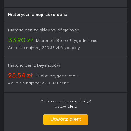
oraz opcje dostępności, które czynią ją przystępną także
dla graczy spoza typowego gatunku akcji.
Historycznie najniższa cena
Historia cen ze sklepów oficjalnych
33,90 zł
Microsoft Store
3 tygodni temu
Aktualnie najniżej:
320,53 zł
Allyouplay
Historia cen z keyshopów
25,54 zł
Eneba
2 tygodni temu
Aktualnie najniżej:
39,01 zł
Eneba
Czekasz na lepszą ofertę?
Ustaw alert.
Utwórz alert