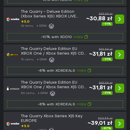
-10% with XDD10
The Quarry - Deluxe Edition
365,54 zł
(Xbox Series X|S) XBOX LIVE
~30,88 zł
Key EUROPE
★
5.0
-91%
1d temu
DRM:
copy
-10% with XDD10
The Quarry Deluxe Edition EU
365,54 zł
XBOX One / Xbox Series X|S CD
~31,81 zł
Key
-91%
7h temu
DRM:
copy
-8% with XD8DEALS
The Quarry Deluxe Edition EU
365,54 zł
XBOX One / Xbox Series X|S CD
~31,81 zł
Key
-91%
8h temu
DRM:
copy
-8% with XD8DEALS
The Quarry Xbox Series X|S Key
322,53 zł
EUROPE
~39,01 zł
★
5.0
-87%