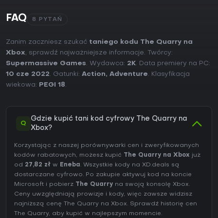
FAQ
8 PYTAŃ
Zanim zaczniesz szukać
taniego kodu The Quarry na
Xbox
, sprawdź najważniejsze informacje. Twórcy:
Supermassive Games
. Wydawca:
2K
. Data premiery na PC:
10 cze 2022
. Gatunki:
Action
,
Adventure
. Klasyfikacja
wiekowa:
PEGI 18
.
Gdzie kupić tani kod cyfrowy The Quarry na
Q
Xbox?
Korzystając z naszej porównywarki cen i zweryfikowanych
kodów rabatowych, możesz kupić
The Quarry na Xbox
już
od
27,82 zł
w
Eneba
. Wszystkie kody na XD.deals są
dostarczane cyfrowo. Po zakupie aktywuj kod na koncie
Microsoft i pobierz
The Quarry
na swoją konsolę Xbox.
Ceny uwzględniają prowizje i kody, więc zawsze widzisz
najniższą cenę The Quarry na
Xbox
. Sprawdź
historię cen
The Quarry
, aby kupić w najlepszym momencie.