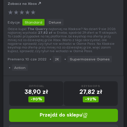
Zobacz na Xbox
★
★
★
★
★
Edycje:
Standard
Deluxe
Gdzie kupić
The Quarry
najtaniej na Xboksie? Na dzień 9 sie 2026
najtaniej wychodzi
27,82 zł
w Eneba, spośród 29 ofert w 11 sklepach.
To rzadki przypadek na tej platformie, bo keyshop ma ofertę przy
mniej niż co dziesiątej grze Xbox. Warto z tego skorzystać, ale
najpierw sprawdź, czy tytuł nie wchodzi w Game Pass. Na Xboksie
keyshop ma ofertę przy mniej niż co dziesiątej grze, więc zanim
kupisz, sprawdź, czy tytuł nie wchodzi w Game Pass.
Premiera: 10 cze 2022
2K
Supermassive Games
Action
OFFICIAL
KEYSHOPS
38,90 zł
27,82 zł
-90%
-92%
Przejdź do sklepu