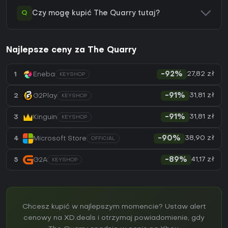
Q
Czy mogę kupić The Quarry tutaj?
Najlepsze ceny za The Quarry
27,82 zł
1
Eneba
-92%
KEYSHOP
31,81 zł
2
G2Play
-91%
KEYSHOP
31,81 zł
3
Kinguin
-91%
KEYSHOP
38,90 zł
4
Microsoft Store
-90%
OFFICIAL
41,17 zł
5
G2A
-89%
KEYSHOP
Chcesz kupić w najlepszym momencie? Ustaw alert
cenowy na XD.deals i otrzymaj powiadomienie, gdy