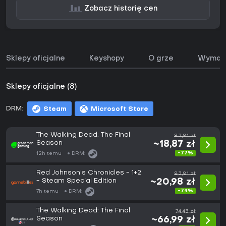
Zobacz historię cen
Sklepy oficjalne
Keyshopy
O grze
Wymaga
Sklepy oficjalne (8)
DRM:
Steam
Microsoft Store
The Walking Dead: The Final
83,81 zł
Season
~18,87 zł
-77%
12h temu
DRM:
Red Johnson's Chronicles - 1+2
83,81 zł
- Steam Special Edition
~20,98 zł
-74%
7h temu
DRM:
The Walking Dead: The Final
74,43 zł
Season
~66,99 zł