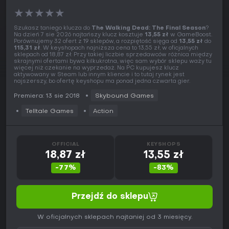
★
★
★
★
★
Szukasz taniego klucza do
The Walking Dead: The Final Season
?
Na dzień 7 sie 2026 najtańszy klucz kosztuje
13,55 zł
w GameBoost.
Porównujemy 32 ofert z 19 sklepów, a rozpiętość sięga od
13,55 zł
do
115,31 zł
. W keyshopach najniższa cena to 13,55 zł, w oficjalnych
sklepach od 18,87 zł. Przy takiej liczbie sprzedawców różnica między
skrajnymi ofertami bywa kilkukrotna, więc sam wybór sklepu waży tu
więcej niż czekanie na wyprzedaż. Na PC kupujesz klucz
aktywowany w Steam lub innym kliencie i to tutaj rynek jest
najszerszy, bo ofertę keyshopu ma ponad jedna czwarta gier.
Premiera: 13 sie 2018
Skybound Games
Telltale Games
Action
OFFICIAL
KEYSHOPS
18,87 zł
13,55 zł
-77%
-83%
Przejdź do sklepu
W oficjalnych sklepach najtaniej od 3 miesięcy.