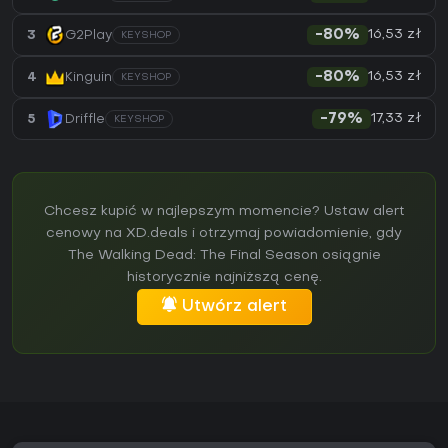
16,53 zł
3
G2Play
-80%
KEYSHOP
16,53 zł
4
Kinguin
-80%
KEYSHOP
17,33 zł
5
Driffle
-79%
KEYSHOP
Chcesz kupić w najlepszym momencie? Ustaw alert
cenowy na XD.deals i otrzymaj powiadomienie, gdy
The Walking Dead: The Final Season osiągnie
historycznie najniższą cenę.
Utwórz alert