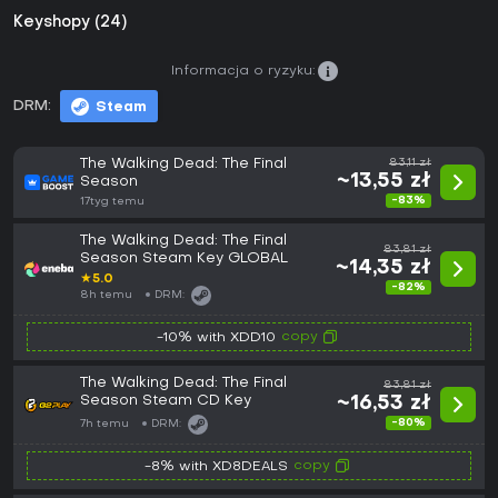
Keyshopy (24)
Informacja o ryzyku:
DRM:
Steam
The Walking Dead: The Final
83,11 zł
~13,55 zł
Season
-83%
17tyg temu
The Walking Dead: The Final
83,81 zł
Season Steam Key GLOBAL
~14,35 zł
★
5.0
-82%
8h temu
DRM:
copy
-10% with XDD10
The Walking Dead: The Final
83,81 zł
Season Steam CD Key
~16,53 zł
-80%
7h temu
DRM:
copy
-8% with XD8DEALS