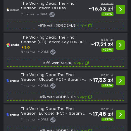
The Walking Dead: The Final
83,81 zł
Season Steam CD Key
~16,53 zł
-80%
7h temu
DRM:
copy
-8% with XD8DEALS
The Walking Dead: The Final
83,81 zł
Season (PC) Steam Key EUROPE
~17,21 zł
★
5.0
-79%
8h temu
DRM:
copy
-10% with XDD10
The Walking Dead The Final
83,81 zł
Season (Global) (PC) - Steam -
~17,33 zł
Digital Key
-79%
11h temu
DRM:
copy
-6% with XDDEALS6
The Walking Dead The Final
83,81 zł
Season (Europe) (PC) - Steam -
~17,45 zł
Digital Key
-79%
11h temu
DRM:
copy