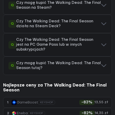
Czy mogę kupić The Walking Dead: The Final
Q
Season na Steam?
Czy The Walking Dead: The Final Season
Q
działa na Steam Deck?
Czy The Walking Dead: The Final Season
Q
jest na PC Game Pass lub w innych
subskrypcjach?
Czy mogę kupić The Walking Dead: The Final
Q
Season tutaj?
Najlepsze ceny za The Walking Dead: The Final
Season
13,55 zł
1
GameBoost
-83%
KEYSHOP
14,35 zł
2
Eneba
-82%
KEYSHOP