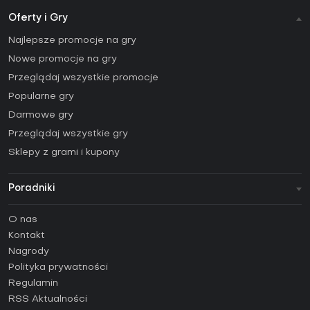
Oferty i Gry
Najlepsze promocje na gry
Nowe promocje na gry
Przeglądaj wszystkie promocje
Popularne gry
Darmowe gry
Przeglądaj wszystkie gry
Sklepy z grami i kupony
Poradniki
FAQ
O nas
Poradniki
Kontakt
Jak aktywować klucz Steam (CD Key)?
Nagrody
Jak aktywować klucz Epic Games (CD Key)?
Polityka prywatności
Regulamin
Jak aktywować klucz GOG (CD Key)?
RSS Aktualności
Jak aktywować klucz Ubisoft Connect (CD Key)?