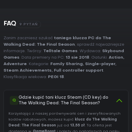
FAQ
9 PYTAŃ
Zanim zaczniesz szukać
taniego klucza PC do The
Walking Dead: The Final Season
, sprawdź najważniejsze
informacje. Twórcy:
Telltale Games
. Wydawca:
Skybound
Games
. Data premiery na PC:
13 sie 2018
. Gatunki:
Action
,
Adventure
. Kategorie:
Family Sharing
,
Single-player
,
Steam Achievements
,
Full controller support
.
Klasyfikacja wiekowa:
PEGI 18
.
Gdzie kupić tani klucz Steam (CD key) do
Q
The Walking Dead: The Final Season?
Korzystając z naszej porównywarki cen i zweryfikowanych
kodów rabatowych, możesz kupić
klucz do The Walking
Dead: The Final Season
już od
13,55 zł
. Ta oferta jest
dostępna w
GameBoost
i należy do najtańszych na rynku.