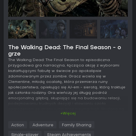
The Walking Dead: The Final Season - o
grze
The Walking Dead: The Final Season to episodiczna
przygodowa gra narracyjna, łącząca akcję z wyborami
kształtującymi fabułę w świecie po apokalipsie
zdominowanym przez zombie. Gracz wciela się w
Clementine, młodą ocalałą, która przemierza ruiny
społeczeństwa, opiekując się AJ-em - sierotą, którą traktuje
jak członka rodziny. Gra wieńczy jej długą podróż
emocjonalną głębią, skupiając się na budowaniu relacji,
podejmowaniu trudnych decyzji i stawianiu czoła
zagrożeniom ze strony ludzi oraz nieumarłych. Wydana na
+Więcej
PC, kładzie nacisk na przetrwanie poprzez eksplorację,
walkę i przywództwo w odizolowanej społeczności szkolnej,
Action
Adventure
Family Sharing
która może stać się nowym domem.
Single-player
Steam Achievements