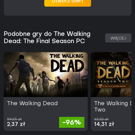
Utwórz alert
Podobne gry do The Walking
WIĘCEJ
Dead: The Final Season PC
The Walking Dead
The Walking D
Two
59,25 zł
62,22 zł
-96%
2,37 zł
14,31 zł