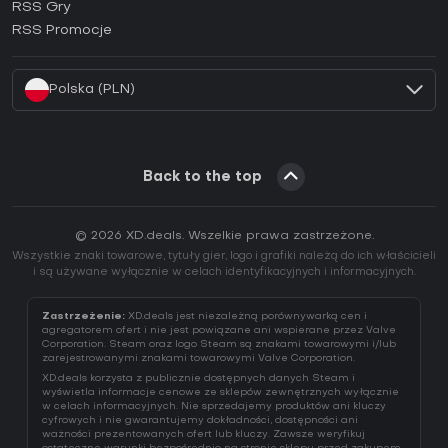
RSS Gry
Jak aktywować klucz EA App (CD Key)?
RSS Promocje
Jak aktywować klucz Battle.net (CD Key)?
Polska (PLN)
Back to the top
© 2026 XD.deals. Wszelkie prawa zastrzeżone.
Wszystkie znaki towarowe, tytuły gier, logo i grafiki należą do ich właścicieli
i są używane wyłącznie w celach identyfikacyjnych i informacyjnych.
Zastrzeżenie:
XD.deals jest niezależną porównywarką cen i
agregatorem ofert i nie jest powiązane ani wspierane przez Valve
Corporation. Steam oraz logo Steam są znakami towarowymi i/lub
zarejestrowanymi znakami towarowymi Valve Corporation.
XD.deals korzysta z publicznie dostępnych danych Steam i
wyświetla informacje cenowe ze sklepów zewnętrznych wyłącznie
w celach informacyjnych. Nie sprzedajemy produktów ani kluczy
cyfrowych i nie gwarantujemy dokładności, dostępności ani
ważności prezentowanych ofert lub kluczy. Zawsze weryfikuj