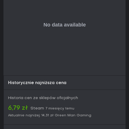
dojrzałość tematów.
Gra jest stale dostępna cyfrowo, bez triali czy sezonowych
aktualizacji. Jeśli cenisz tytuły stawiające na fabułę kosztem
mechanik i nie przeszkadzają ci quick-time events, to solidny
wybór do zgłębienia survival horroru w przemyślany
sposób. Miłośnicy czystej akcji mogą poczuć nudę, ale
dylematy moralne czynią ją wartą uwagi dla fanów narracji.
Historycznie najniższa cena
Historia cen ze sklepów oficjalnych
6,79 zł
Steam
7 miesięcy temu
Aktualnie najniżej:
14,31 zł
Green Man Gaming