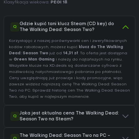
Klasyfikacja wiekowa:
PEGI 18
.
Gdzie kupić tani klucz Steam (CD key) do
Q
The Walking Dead: Season Two?
Korzystając z naszej porównywarki cen i zweryfikowanych
kodów rabatowych, możesz kupić
klucz do The Walking
Dead: Season Two
już od
14,31 zł
. Ta oferta jest dostępna
w
Green Man Gaming
i należy do najtańszych na rynku.
Wszystkie klucze na XD.deals są dostarczane cyfrowo z
możliwością natychmiastowego pobrania po płatności.
Ceny uwzględniają już prowizje i kody promocyjne, więc
zawsze widzisz najniższą cenę The Walking Dead: Season
Two na
PC
. Sprawdź
historię cen The Walking Dead: Season
Two
, aby kupić w najlepszym momencie.
Jaka jest aktualna cena The Walking Dead:
Q
Season Two na Steam?
The Walking Dead: Season Two na PC -
Q