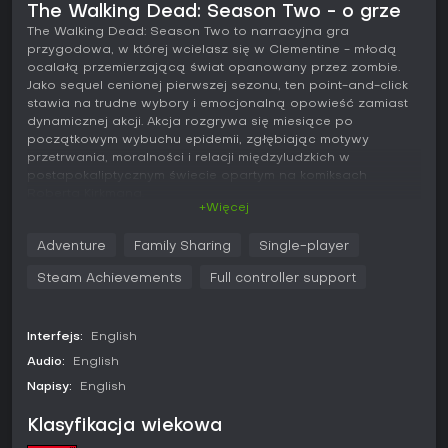
The Walking Dead: Season Two - o grze
The Walking Dead: Season Two to narracyjna gra
przygodowa, w której wcielasz się w Clementine - młodą
ocalałą przemierzającą świat opanowany przez zombie.
Jako sequel cenionej pierwszej sezonu, ten point-and-click
stawia na trudne wybory i emocjonalną opowieść zamiast
dynamicznej akcji. Akcja rozgrywa się miesiące po
początkowym wybuchu epidemii, zgłębiając motywy
przetrwania, moralności i relacji międzyludzkich w
postapokaliptycznym świecie opartym na komiksach
Roberta Kirkmana.
+Więcej
Grywalność
Adventure
Family Sharing
Single-player
W The Walking Dead: Season Two mechanika opiera się na
decyzjach kształtujących fabułę i interakcje z postaciami.
Steam Achievements
Full controller support
Sterujesz Clementine za pomocą point-and-click,
eksplorując otoczenie, rozwiązując proste zagadki i biorąc
udział w drzewach dialogowych, gdzie wybory wpływają
Interfejs:
English
na zakończenia. Quick-time events odpowiadają za napięte
sytuacje, jak ucieczka przed walkerami czy starcia z
Audio:
English
zagrożeniami - sukces zależy od szybkiego wciskania
Napisy:
English
przycisków. Gra śledzi decyzje przez epizody, tworząc
rozgałęzione narracje odzwierciedlające twoje instynkty
Klasyfikacja wiekowa
moralne i strategie przetrwania.