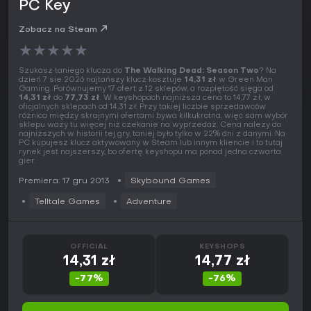
PC Key
Zobacz na Steam
★
★
★
★
★
Szukasz taniego klucza do
The Walking Dead: Season Two
? Na
dzień 7 sie 2026 najtańszy klucz kosztuje
14,31 zł
w Green Man
Gaming. Porównujemy 17 ofert z 12 sklepów, a rozpiętość sięga od
14,31 zł
do
77,73 zł
. W keyshopach najniższa cena to 14,77 zł, w
oficjalnych sklepach od 14,31 zł. Przy takiej liczbie sprzedawców
różnica między skrajnymi ofertami bywa kilkukrotna, więc sam wybór
sklepu waży tu więcej niż czekanie na wyprzedaż. Cena należy do
najniższych w historii tej gry, taniej było tylko w 22% dni z danymi. Na
PC kupujesz klucz aktywowany w Steam lub innym kliencie i to tutaj
rynek jest najszerszy, bo ofertę keyshopu ma ponad jedna czwarta
gier.
Premiera: 17 gru 2013
Skybound Games
Telltale Games
Adventure
OFFICIAL
KEYSHOPS
14,31 zł
14,77 zł
-77%
-76%