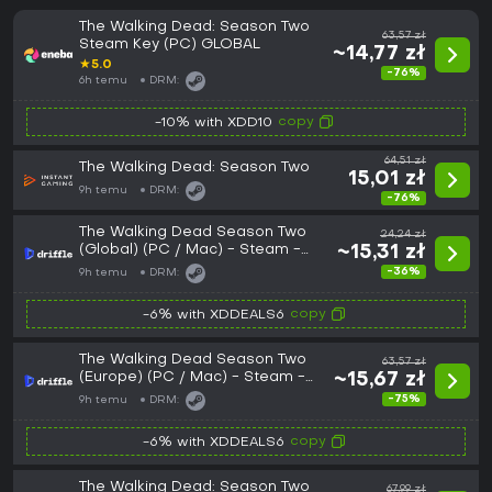
The Walking Dead: Season Two
63,57 zł
Steam Key (PC) GLOBAL
~14,77 zł
★
5.0
-76%
6h temu
DRM:
copy
-10% with XDD10
64,51 zł
The Walking Dead: Season Two
15,01 zł
9h temu
DRM:
-76%
The Walking Dead Season Two
24,24 zł
(Global) (PC / Mac) - Steam -
~15,31 zł
Digital Key
-36%
9h temu
DRM:
copy
-6% with XDDEALS6
The Walking Dead Season Two
63,57 zł
(Europe) (PC / Mac) - Steam -
~15,67 zł
Digital Key
-75%
9h temu
DRM:
copy
-6% with XDDEALS6
The Walking Dead: Season Two
67,99 zł