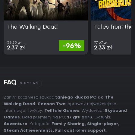
The Walking Dead
Tales from the
59,25 zł
77,67 zł
-96%
2,37 zł
2,33 zł
FAQ
9 PYTAŃ
Zanim zaczniesz szukać
taniego klucza PC do The
Walking Dead: Season Two
, sprawdź najważniejsze
informacje. Twórcy:
Telltale Games
. Wydawca:
Skybound
Games
. Data premiery na PC:
17 gru 2013
. Gatunki:
Adventure
. Kategorie:
Family Sharing
,
Single-player
,
Steam Achievements
,
Full controller support
.