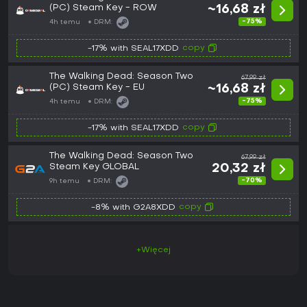
(PC) Steam Key - ROW
~16,68 zł
-75%
4h temu
DRM:
copy
-17% with SEAL17XDD
The Walking Dead: Season Two
67,99 zł
(PC) Steam Key - EU
~16,68 zł
-75%
4h temu
DRM:
copy
-17% with SEAL17XDD
The Walking Dead: Season Two
67,99 zł
Steam Key GLOBAL
20,32 zł
-70%
9h temu
DRM:
copy
-8% with G2A8XDD
+Więcej