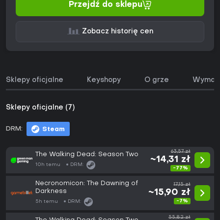
Przejdź do sklepu
Zobacz historię cen
Sklepy oficjalne
Keyshopy
O grze
Wymaga
Sklepy oficjalne (7)
DRM:
Steam
63,57 zł
The Walking Dead: Season Two
~14,31 zł
10h temu
DRM:
-77%
Necronomicon: The Dawning of
17,15 zł
Darkness
~15,90 zł
-7%
5h temu
DRM:
55,82 zł