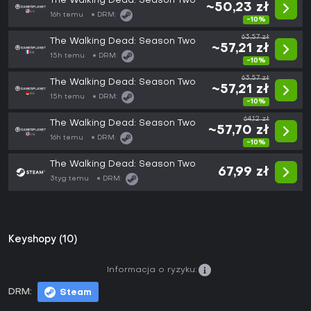
The Walking Dead: Season Two
~50,23 zł
16h temu
DRM:
-10%
63,57 zł
The Walking Dead: Season Two
~57,21 zł
15h temu
DRM:
-10%
63,57 zł
The Walking Dead: Season Two
~57,21 zł
15h temu
DRM:
-10%
64,12 zł
The Walking Dead: Season Two
~57,70 zł
16h temu
DRM:
-10%
The Walking Dead: Season Two
67,99 zł
3tyg temu
DRM:
Keyshopy (10)
Informacja o ryzyku:
DRM:
Steam