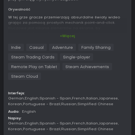
Grywalność
W tej grze gracze przemierzają absurdalne światy wideo
grając za pomocą prostych mechanik point-and-click.
Kluczowe jest klikanie elementów na ekranie, by
rozwiązywać zagadki wymagające kreatywnego,
+Więcej
nieszablonowego myślenia. Wbudowany system
podpowiedzi pomaga, gdy utkniesz, gwarantując płynny
Indie
Casual
Adventure
Family Sharing
postęp bez irytacji. Doświadczenie wzbogacają płaskie,
pikselowe grafiki 3D oraz niemal pełne udźwiękowienie -
Steam Trading Cards
Single-player
często z zabawnymi akcentami - co potęguje komediowy
klimat. Celowe błędy i niespodzianki czynią spotkania
Remote Play on Tablet
Steam Achievements
nieprzewidywalnymi, a całość mieści się w kompaktowym
Steam Cloud
czasie gry, bez długich zobowiązań.
Mechaniki ewoluują w różnych segmentach, mieszając
rozwiązywanie zagadek z minigrami parodiującymi
Interfejs:
gamingowe klisze. Gracze mogą np. manipulować obiektami
German
English
Spanish - Spain
French
Italian
Japanese
w nieoczekiwany sposób lub łamać czwartą ścianę, by
Korean
Portuguese - Brazil
Russian
Simplified Chinese
ruszyć dalej.
Audio:
English
Napisy:
Tryby gry
German
English
Spanish - Spain
French
Italian
Japanese
Tytuł oferuje wyłącznie single-player bez opcji multiplayer
Korean
Portuguese - Brazil
Russian
Simplified Chinese
czy trybów rywalizacyjnych. To liniowa przygoda