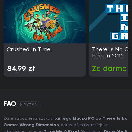
Crushed In Time
There Is No G
Edition 2015
84,99 zł
Za darmo
FAQ
9 PYTAŃ
Zanim zaczniesz szukać
taniego klucza PC do There Is No
Game: Wrong Dimension
, sprawdź najważniejsze
informacje. Twórcy:
Draw Me A Pixel
. Wydawca:
Draw Me A