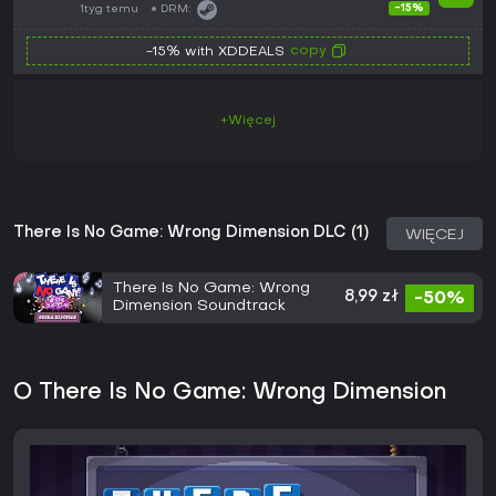
-15%
1tyg temu
DRM:
copy
-15% with XDDEALS
+Więcej
There Is No Game: Wrong Dimension DLC (1)
WIĘCEJ
There Is No Game: Wrong
8,99 zł
-50%
Dimension Soundtrack
O There Is No Game: Wrong Dimension