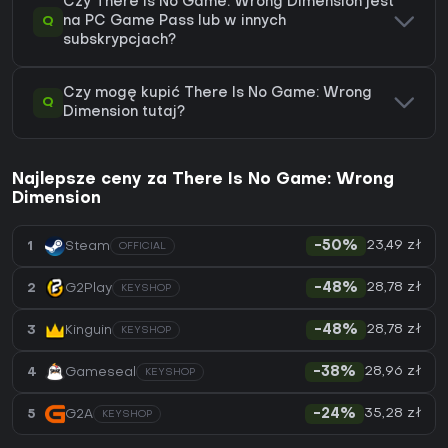
Czy There Is No Game: Wrong Dimension jest
Q
na PC Game Pass lub w innych
subskrypcjach?
Czy mogę kupić There Is No Game: Wrong
Q
Dimension tutaj?
Najlepsze ceny za There Is No Game: Wrong
Dimension
23,49 zł
1
Steam
-50%
OFFICIAL
28,78 zł
2
G2Play
-48%
KEYSHOP
28,78 zł
3
Kinguin
-48%
KEYSHOP
28,96 zł
4
Gameseal
-38%
KEYSHOP
35,28 zł
5
G2A
-24%
KEYSHOP