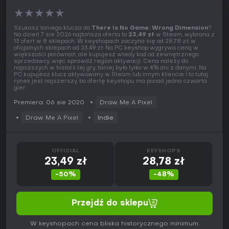
★
★
★
★
★
Szukasz taniego klucza do
There Is No Game: Wrong Dimension
?
Na dzień 7 sie 2026 najtańsza oferta to
23,49 zł
w Steam, wybrana z
13 ofert w 8 sklepach. W keyshopach zaczyna się od 28,78 zł, w
oficjalnych sklepach od 23,49 zł. Na PC keyshop wygrywa ceną w
większości porównań, ale kupujesz wtedy kod od zewnętrznego
sprzedawcy, więc sprawdź region aktywacji. Cena należy do
najniższych w historii tej gry, taniej było tylko w 4% dni z danymi. Na
PC kupujesz klucz aktywowany w Steam lub innym kliencie i to tutaj
rynek jest najszerszy, bo ofertę keyshopu ma ponad jedna czwarta
gier.
Premiera: 06 sie 2020
Draw Me A Pixel
Draw Me A Pixel
Indie
OFFICIAL
KEYSHOPS
23,49 zł
28,78 zł
-50%
-48%
Przejdź do sklepu
W keyshopach cena bliska historycznego minimum.