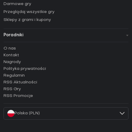
Darmowe gry
Przeglądaj wszystkie gry
Sklepy z grami i kupony
Poradniki
FAQ
O nas
Poradniki
Kontakt
Jak aktywować klucz Steam (CD Key)?
Nagrody
Jak aktywować klucz Epic Games (CD Key)?
Polityka prywatności
Regulamin
Jak aktywować klucz GOG (CD Key)?
RSS Aktualności
Jak aktywować klucz Ubisoft Connect (CD Key)?
RSS Gry
Jak aktywować klucz EA App (CD Key)?
RSS Promocje
Jak aktywować klucz Battle.net (CD Key)?
Polska (PLN)