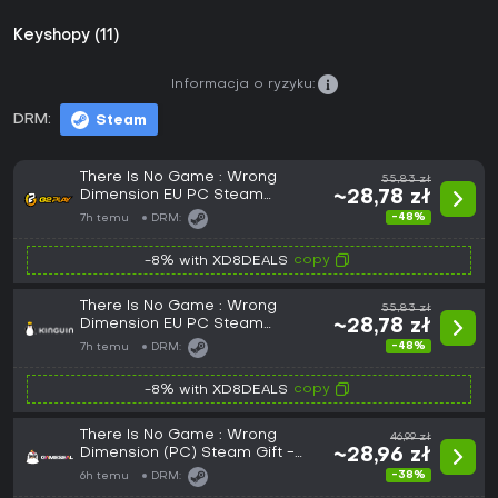
Keyshopy (11)
Informacja o ryzyku:
DRM:
Steam
There Is No Game : Wrong
55,83 zł
Dimension EU PC Steam
~28,78 zł
Altergift
-48%
7h temu
DRM:
copy
-8% with XD8DEALS
There Is No Game : Wrong
55,83 zł
Dimension EU PC Steam
~28,78 zł
Altergift
-48%
7h temu
DRM:
copy
-8% with XD8DEALS
There Is No Game : Wrong
46,99 zł
Dimension (PC) Steam Gift -
~28,96 zł
GLOBAL
-38%
6h temu
DRM: