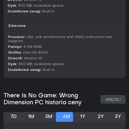
DirectX:
Version 10
akcji czy głębokiej strategii.
Dysk:
950 MB available space
Dodatkowe uwagi:
Built In
Zalecane:
Procesor:
x86, x64 architecture with SSE2 instruction set
support.
Pamięć:
4 GB RAM
Grafika:
Intel HD 4000
DirectX:
Version 10
Dysk:
950 MB available space
Dodatkowe uwagi:
Built In
There Is No Game: Wrong
WIĘCEJ
Dimension PC historia ceny
7D
1M
3M
6M
1Y
2Y
3Y