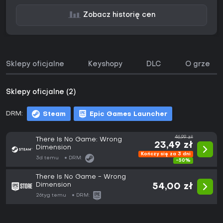
Zobacz historię cen
Sklepy oficjalne
Keyshopy
DLC
O grze
Sklepy oficjalne (2)
DRM:
Steam
Epic Games Launcher
46,99 zł
There Is No Game: Wrong
23,49 zł
Dimension
Kończy się za 3 dni
3d temu
DRM:
-50%
There Is No Game - Wrong
Dimension
54,00 zł
26tyg temu
DRM: