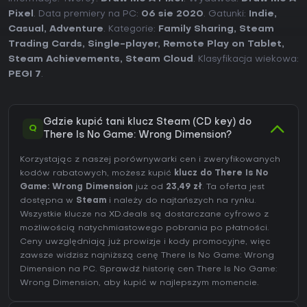
Pixel
. Data premiery na PC:
06 sie 2020
. Gatunki:
Indie
,
Casual
,
Adventure
. Kategorie:
Family Sharing
,
Steam
Trading Cards
,
Single-player
,
Remote Play on Tablet
,
Steam Achievements
,
Steam Cloud
. Klasyfikacja wiekowa:
PEGI 7
.
Gdzie kupić tani klucz Steam (CD key) do
Q
There Is No Game: Wrong Dimension?
Korzystając z naszej porównywarki cen i zweryfikowanych
kodów rabatowych, możesz kupić
klucz do There Is No
Game: Wrong Dimension
już od
23,49 zł
. Ta oferta jest
dostępna w
Steam
i należy do najtańszych na rynku.
Wszystkie klucze na XD.deals są dostarczane cyfrowo z
możliwością natychmiastowego pobrania po płatności.
Ceny uwzględniają już prowizje i kody promocyjne, więc
zawsze widzisz najniższą cenę There Is No Game: Wrong
Dimension na
PC
. Sprawdź
historię cen There Is No Game:
Wrong Dimension
, aby kupić w najlepszym momencie.