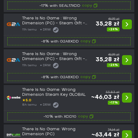
copy
-17% with SEAL17XDD
There Is No Game : Wrong
46,99 zł
Dimension (PC) - Steam Gift -
35,28 zł
EUROPE
-24%
11h temu
DRM:
copy
-8% with G2A8XDD
There Is No Game : Wrong
46,99 zł
Dimension (PC) - Steam Gift -
35,28 zł
GLOBAL
-24%
11h temu
DRM:
copy
-8% with G2A8XDD
There Is No Game: Wrong
55,83 zł
Dimension Steam Key GLOBAL
~46,03 zł
★
5.0
-17%
8h temu
DRM:
copy
-10% with XDD10
There Is No Game: Wrong
74,64 zł
Dimension (PC)
~63,44 zł