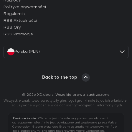
Nagrody
Jak aktywować klucz Epic Games (CD Key)?
Polityka prywatności
Regulamin
Jak aktywować klucz GOG (CD Key)?
RSS Aktualności
Jak aktywować klucz Ubisoft Connect (CD Key)?
RSS Gry
Jak aktywować klucz EA App (CD Key)?
RSS Promocje
Jak aktywować klucz Battle.net (CD Key)?
Polska (PLN)
Back to the top
© 2026 XD.deals. Wszelkie prawa zastrzeżone.
Wszystkie znaki towarowe, tytuły gier, logo i grafiki należą do ich właścicieli
i są używane wyłącznie w celach identyfikacyjnych i informacyjnych.
Zastrzeżenie:
XD.deals jest niezależną porównywarką cen i
agregatorem ofert i nie jest powiązane ani wspierane przez Valve
Corporation. Steam oraz logo Steam są znakami towarowymi i/lub
zarejestrowanymi znakami towarowymi Valve Corporation.