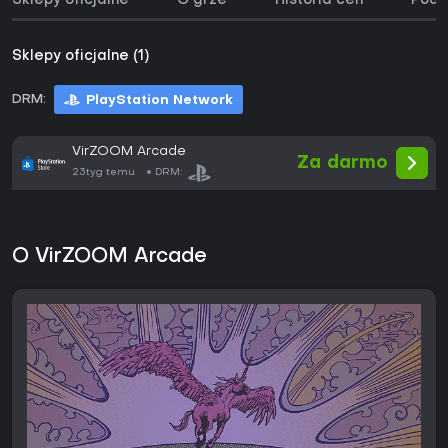
Sklepy oficjalne
O grze
Historia cen
Podo
Sklepy oficjalne (1)
DRM:
PlayStation Network
VirZOOM Arcade
Za darmo
23tyg temu
DRM:
O VirZOOM Arcade