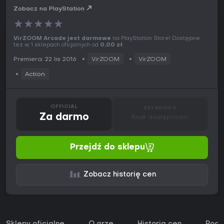
Zobacz na PlayStation
★
★
★
★
★
VirZOOM Arcade jest darmowe
na PlayStation Store! Dostępne
też w 1 sklepach oficjalnych od
0,00 zł
.
Premiera: 22 lis 2016
VirZOOM
VirZOOM
Action
OFFICIAL
KEYSHOPS
Za darmo
Brak dostępności
Przejdź do sklepu
Zobacz historię cen