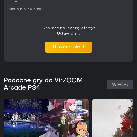
-
-
-
będą inne tytuły, ale brak kosztów sprawia, że
wypróbowanie jest proste.
Aktualnie najniżej:
-
-
Czekasz na lepszą ofertę?
Ustaw alert.
Utwórz alert
Podobne gry do VirZOOM
WIĘCEJ
Arcade PS4