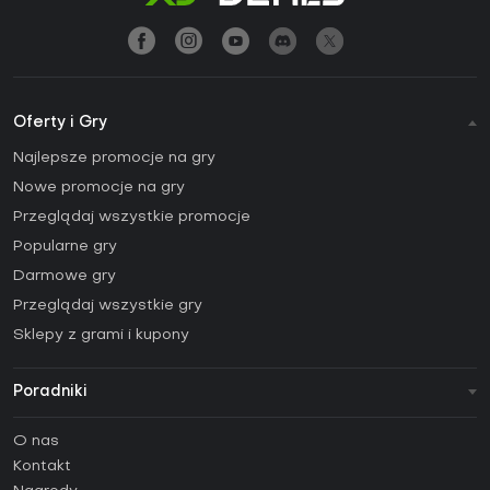
Oferty i Gry
Najlepsze promocje na gry
Nowe promocje na gry
Przeglądaj wszystkie promocje
Popularne gry
Darmowe gry
Przeglądaj wszystkie gry
Sklepy z grami i kupony
Poradniki
FAQ
O nas
Poradniki
Kontakt
Jak aktywować klucz Steam (CD Key)?