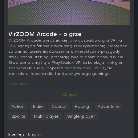
VirZOOM Arcade - o grze
VirZOOM Arcade wyróżnia się jako casualowa gra VR na
PS4, łącząca fitness z wirtualną rzeczywistością. Dostępna
za darmo, zamienia ćwiczenia w interaktywne przygody,
dzięki czemu treningi przestają być nudnym obowiązkiem.
Stworzona z myślą o PlayStation VR, ta kolekcja mini-gier
zachęca do ruchu poprzez pedałowanie lub użycie
kontrolera, idealna dla fanów aktywnego gamingu.
Grywalność
W VirZOOM Arcade mechanika opiera się na sterowaniu
+Więcej
ruchem, zsynchronizowanym z twoimi fizycznymi akcjami.
Napędzasz się do przodu, pedałując na opcjonalnym
Action
Indie
Casual
Racing
Adventure
rowerku VirZOOM lub symulując ruch kontrolerem DualShock
4. Do wyboru masz m.in. prowadzenie bolidu wyścigowego,
Sports
Multi-player
Single-player
celowanie z działa czołgu przez obrót głowy, pochylanie
się, by kierować Pegazem w locie, czy pościg za bandytami
w kowbojskim stylu. Technologia minimalizuje mdłości VR,
Interfejs:
English
dopasowując wirtualne ruchy do rzeczywistych, co