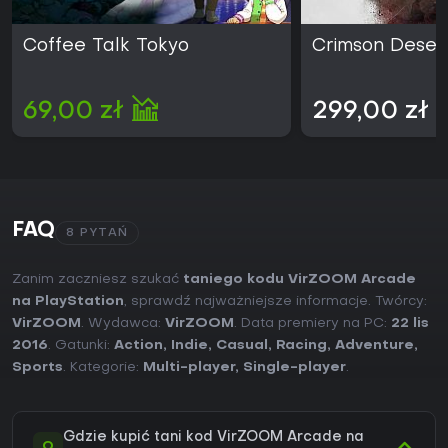
Coffee Talk Tokyo
Crimson Deser
69,00 zł
299,00 zł
FAQ
8 PYTAŃ
Zanim zaczniesz szukać
taniego kodu VirZOOM Arcade
na PlayStation
, sprawdź najważniejsze informacje. Twórcy:
VirZOOM
. Wydawca:
VirZOOM
. Data premiery na PC:
22 lis
2016
. Gatunki:
Action
,
Indie
,
Casual
,
Racing
,
Adventure
,
Sports
. Kategorie:
Multi-player
,
Single-player
.
Gdzie kupić tani kod VirZOOM Arcade na
Q